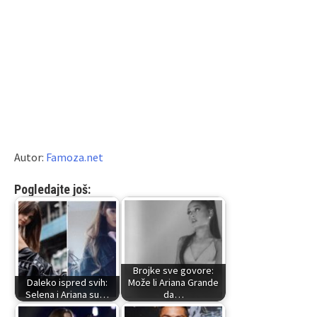
Autor:
Famoza.net
Pogledajte još:
Brojke sve govore:
Daleko ispred svih:
Može li Ariana Grande
Selena i Ariana su…
da…