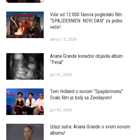
Više od 12.000 fanova pogledalo film
“SPAJDERMEN: NOVI DAN” za jedno
veče!
август 3, 2026
Ariana Grande konačno objavila album
“Petal”
јул 31, 2026
Tom Holland o novom “Spajdermenu”:
Svaki film je bolji sa Zendayom!
јул 30, 2026
Izlazi sutra: Ariana Grande o svom novom
albumu!