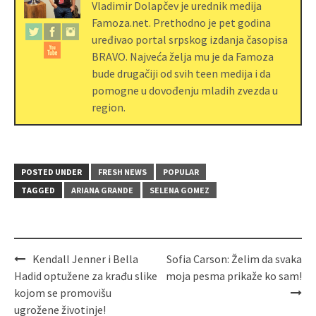
Vladimir Dolapčev je urednik medija
Famoza.net. Prethodno je pet godina
uređivao portal srpskog izdanja časopisa
BRAVO. Najveća želja mu je da Famoza
bude drugačiji od svih teen medija i da
pomogne u dovođenju mladih zvezda u
region.
POSTED UNDER
FRESH NEWS
POPULAR
TAGGED
ARIANA GRANDE
SELENA GOMEZ
Kendall Jenner i Bella
Sofia Carson: Želim da svaka
Hadid optužene za krađu slike
moja pesma prikaže ko sam!
kojom se promovišu
ugrožene životinje!