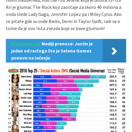
Ari je glumac The Rock koji zaostaje za skoro 40 miliona a
onda slede Lady Gaga, Jennifer Lopez pa i Miley Cyrus. Ako
se pitate gde su ovde Biebs, Demi ili Taylor Swift, radi se o
tome da je ovo lista zvezda koje se bave glumom!
Pročitajte još
Mediji prenose: Justin je
jedan od razloga što je Selena Gomez
ponovo na lečenju