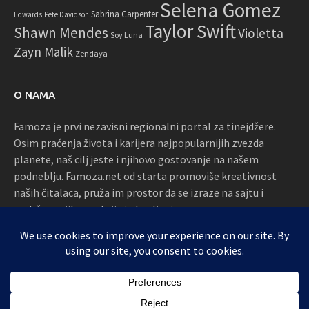
Selena Gomez
Sabrina Carpenter
Edwards
Pete Davidson
Taylor Swift
Shawn Mendes
Violetta
Soy Luna
Zayn Malik
Zendaya
O NAMA
Famoza je prvi nezavisni regionalni portal za tinejdžere.
Osim praćenja života i karijera najpopularnijih zvezda
planete, naš cilj jeste i njihovo gostovanje na našem
podneblju. Famoza.net od starta promoviše kreativnost
naših čitalaca, pruža im prostor da se izraze na sajtu i
podržava njihove akcije i okupljanja
Proudly powered by WordPress
|
Theme: Awaken by
ThemezHut
.