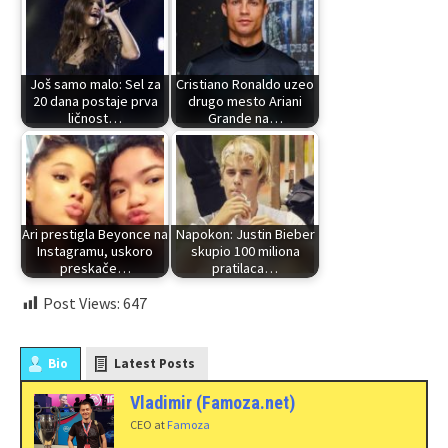
Još samo malo: Sel za
Cristiano Ronaldo uzeo
20 dana postaje prva
drugo mesto Ariani
ličnost…
Grande na…
Ari prestigla Beyonce na
Napokon: Justin Bieber
Instagramu, uskoro
skupio 100 miliona
preskače…
pratilaca…
Post Views:
647
Bio
Latest Posts
Vladimir (Famoza.net)
CEO
at
Famoza