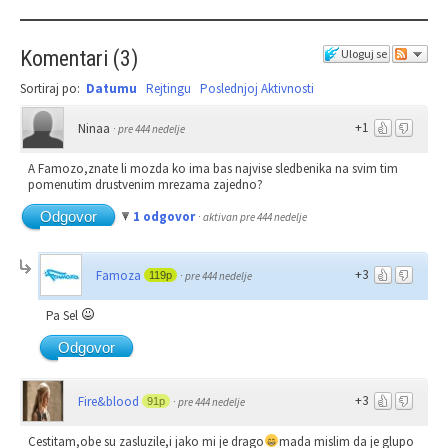
Komentari
(
3
)
Uloguj se
Sortiraj po:
Datumu
Rejtingu
Poslednjoj Aktivnosti
+1
Ninaa
·
pre 444 nedelje
A Famozo,znate li mozda ko ima bas najvise sledbenika na svim tim
pomenutim drustvenim mrezama zajedno?
Odgovor
1 odgovor
·
aktivan pre 444 nedelje
+3
Famoza
119p
·
pre 444 nedelje
Pa Sel
Odgovor
+3
Fire&blood
91p
·
pre 444 nedelje
Cestitam,obe su zasluzile,i jako mi je drago
mada mislim da je glupo