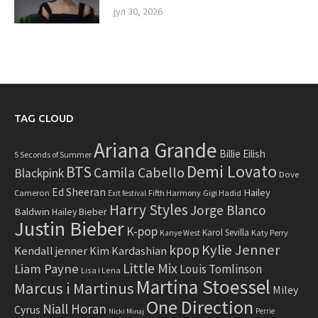
јул 30, 2026
TAG CLOUD
Ariana Grande
Billie Eilish
5 Seconds of Summer
Demi Lovato
BTS
Camila Cabello
Blackpink
Dove
Ed Sheeran
Hailey
Cameron
Fifth Harmony
Gigi Hadid
Exit festival
Harry Styles
Jorge Blanco
Baldwin
Hailey Bieber
Justin Bieber
K-pop
Karol Sevilla
Katy Perry
Kanye West
Kylie Jenner
kpop
Kendall jenner
Kim Kardashian
Little Mix
Liam Payne
Louis Tomlinson
Lisa i Lena
Martina Stoessel
Marcus i Martinus
Miley
One Direction
Niall Horan
Cyrus
Perrie
Nicki Minaj