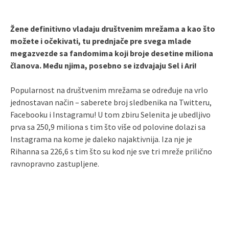
Žene definitivno vladaju društvenim mrežama a kao što
možete i očekivati, tu prednjače pre svega mlade
megazvezde sa fandomima koji broje desetine miliona
članova. Među njima, posebno se izdvajaju Sel i Ari!
Popularnost na društvenim mrežama se određuje na vrlo
jednostavan način – saberete broj sledbenika na Twitteru,
Facebooku i Instagramu! U tom zbiru Selenita je ubedljivo
prva sa 250,9 miliona s tim što više od polovine dolazi sa
Instagrama na kome je daleko najaktivnija. Iza nje je
Rihanna sa 226,6 s tim što su kod nje sve tri mreže prilično
ravnopravno zastupljene.