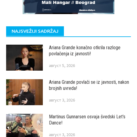
NAJSVEŽIJI SADRŽAJ
Ariana Grande konačno otkrila razloge
povlačenja iz javnosti!
август 5, 2026
Ariana Grande povlači se iz javnosti, nakon
brojnih uvreda!
август 3, 2026
Martinus Gunnarsen osvaja švedski Let’s
Dance!
август 3, 2026