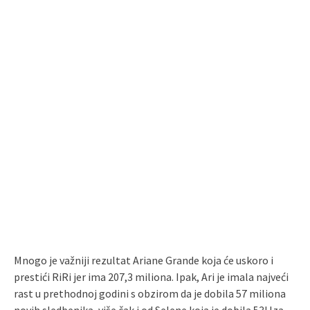
Mnogo je važniji rezultat Ariane Grande koja će uskoro i
prestići RiRi jer ima 207,3 miliona. Ipak, Ari je imala najveći
rast u prethodnoj godini s obzirom da je dobila 57 miliona
novih sledbenika, više čak i od Selene koja je dobila 53! Iza