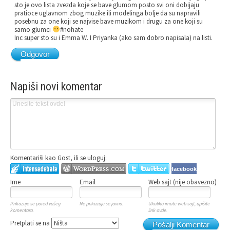
sto je ovo lista zvezda koje se bave glumom posto svi oni dobijaju
pratioce uglavnom zbog muzike ili modelinga bolje da su napravili
posebnu za one koji se najvise bave muzikom i drugu za one koji su
samo glumci
#nohate
Inc super sto su i Emma W. I Priyanka (ako sam dobro napisala) na listi.
Odgovor
Napiši novi komentar
Komentariši kao Gost, ili se uloguj:
facebook
Ime
Email
Web sajt (nije obavezno)
Prikazuje se pored vašeg
Ne prikazuje se javno.
Ukoliko imate web sajt, upišite
komentara.
link ovde.
Pretplati se na
Pošalji Komentar