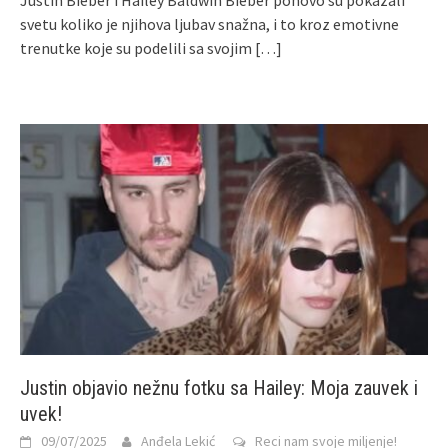
svetu koliko je njihova ljubav snažna, i to kroz emotivne
trenutke koje su podelili sa svojim
[…]
Justin objavio nežnu fotku sa Hailey: Moja zauvek i
uvek!
09/07/2025
Anđela Lekić
Reci nam svoje miljenje!