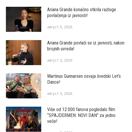
Ariana Grande konačno otkrila razloge
povlačenja iz javnosti!
август 5, 2026
Ariana Grande povlači se iz javnosti, nakon
brojnih uvreda!
август 3, 2026
Martinus Gunnarsen osvaja švedski Let’s
Dance!
август 3, 2026
Više od 12.000 fanova pogledalo film
“SPAJDERMEN: NOVI DAN” za jedno
veče!