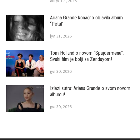
август 3, 2026
Ariana Grande konačno objavila album
“Petal”
јул 31, 2026
Tom Holland o novom “Spajdermenu”:
Svaki film je bolji sa Zendayom!
јул 30, 2026
Izlazi sutra: Ariana Grande o svom novom
albumu!
јул 30, 2026