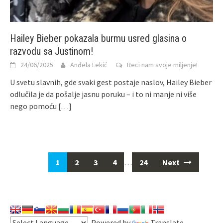
Hailey Bieber pokazala burmu usred glasina o
razvodu sa Justinom!
24/06/2025
Anđela Lekić
Reci nam svoje miljenje!
U svetu slavnih, gde svaki gest postaje naslov, Hailey Bieber
odlučila je da pošalje jasnu poruku – i to ni manje ni više
nego pomoću
[…]
1
2
3
4
…
24
Next
Powered by
Translate