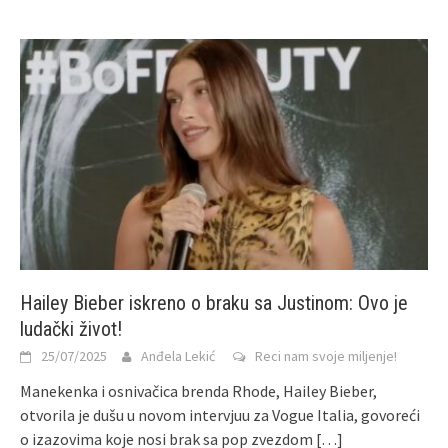
Hailey Bieber iskreno o braku sa Justinom: Ovo je
ludački život!
25/07/2025
Anđela Lekić
Reci nam svoje miljenje!
Manekenka i osnivačica brenda Rhode, Hailey Bieber,
otvorila je dušu u novom intervjuu za Vogue Italia, govoreći
o izazovima koje nosi brak sa pop zvezdom
[…]