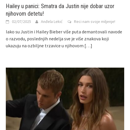
Hailey u panici: Smatra da Justin nije dobar uzor
njihovom detetu!
02/07/2025
Anđela Lekić
Reci nam svoje miljenje!
Iako su Justin i Hailey Bieber više puta demantovali navode
o razvodu, poslednjih nedelja sve je više znakova koji
ukazuju na ozbiljne trzavice u njihovom
[…]