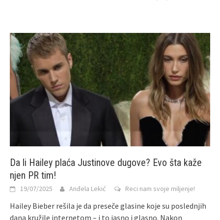
Da li Hailey plaća Justinove dugove? Evo šta kaže
njen PR tim!
19/07/2025
Anđela Lekić
Reci nam svoje miljenje!
Hailey Bieber rešila je da preseče glasine koje su poslednjih
dana kružile internetom – i to jasno i glasno. Nakon