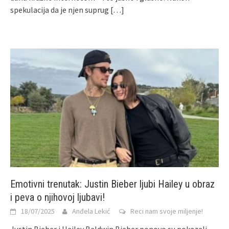
spekulacija da je njen suprug
[…]
Emotivni trenutak: Justin Bieber ljubi Hailey u obraz
i peva o njihovoj ljubavi!
18/07/2025
Anđela Lekić
Reci nam svoje miljenje!
Justin Bieber i Hailey Baldwin Bieber ponovo su pokazali