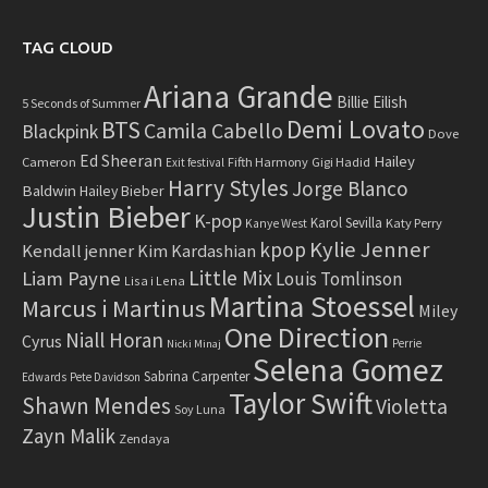
TAG CLOUD
Ariana Grande
Billie Eilish
5 Seconds of Summer
Demi Lovato
BTS
Camila Cabello
Blackpink
Dove
Ed Sheeran
Hailey
Cameron
Fifth Harmony
Gigi Hadid
Exit festival
Harry Styles
Jorge Blanco
Baldwin
Hailey Bieber
Justin Bieber
K-pop
Karol Sevilla
Katy Perry
Kanye West
Kylie Jenner
kpop
Kendall jenner
Kim Kardashian
Little Mix
Liam Payne
Louis Tomlinson
Lisa i Lena
Martina Stoessel
Marcus i Martinus
Miley
One Direction
Niall Horan
Cyrus
Perrie
Nicki Minaj
Selena Gomez
Sabrina Carpenter
Edwards
Pete Davidson
Taylor Swift
Shawn Mendes
Violetta
Soy Luna
Zayn Malik
Zendaya