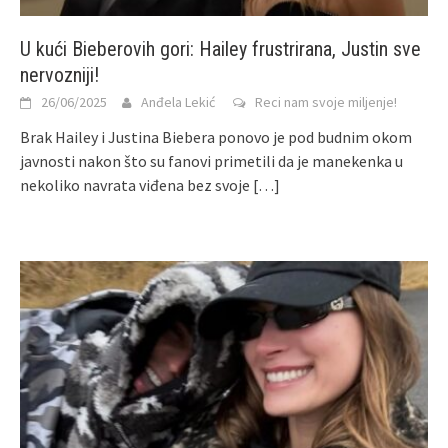
U kući Bieberovih gori: Hailey frustrirana, Justin sve
nervozniji!
26/06/2025
Anđela Lekić
Reci nam svoje miljenje!
Brak Hailey i Justina Biebera ponovo je pod budnim okom
javnosti nakon što su fanovi primetili da je manekenka u
nekoliko navrata viđena bez svoje
[…]