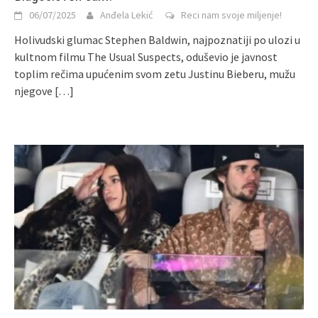
06/07/2025
Anđela Lekić
Reci nam svoje miljenje!
Holivudski glumac Stephen Baldwin, najpoznatiji po ulozi u
kultnom filmu The Usual Suspects, oduševio je javnost
toplim rečima upućenim svom zetu Justinu Bieberu, mužu
njegove
[…]