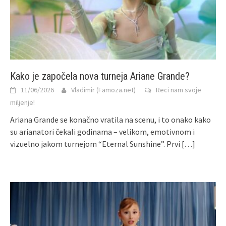
Kako je započela nova turneja Ariane Grande?
11/06/2026
Vladimir (Famoza.net)
Reci nam svoje
miljenje!
Ariana Grande se konačno vratila na scenu, i to onako kako
su arianatori čekali godinama – velikom, emotivnom i
vizuelno jakom turnejom “Eternal Sunshine”. Prvi
[…]