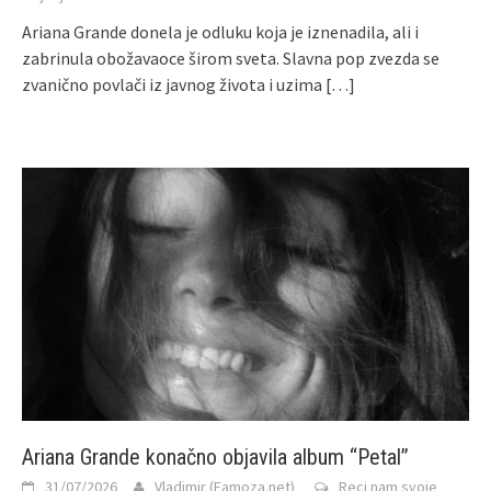
Ariana Grande donela je odluku koja je iznenadila, ali i
zabrinula obožavaoce širom sveta. Slavna pop zvezda se
zvanično povlači iz javnog života i uzima
[…]
Ariana Grande konačno objavila album “Petal”
31/07/2026
Vladimir (Famoza.net)
Reci nam svoje