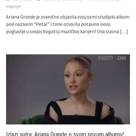
miljenje!
Ariana Grande je zvanično objavila svoj osmi studijski album
pod nazivom “Petal” i time otvorila potpuno novo
poglavlje u svojoj bogatoj muzičkoj karijeri! Ova slavna
[…]
Izlazi sutra: Ariana Grande o svom novom albumu!