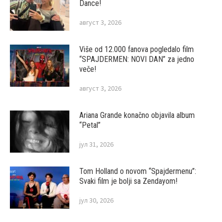
Dance!
август 3, 2026
Više od 12.000 fanova pogledalo film
“SPAJDERMEN: NOVI DAN” za jedno
veče!
август 3, 2026
Ariana Grande konačno objavila album
“Petal”
јул 31, 2026
Tom Holland o novom “Spajdermenu”:
Svaki film je bolji sa Zendayom!
јул 30, 2026