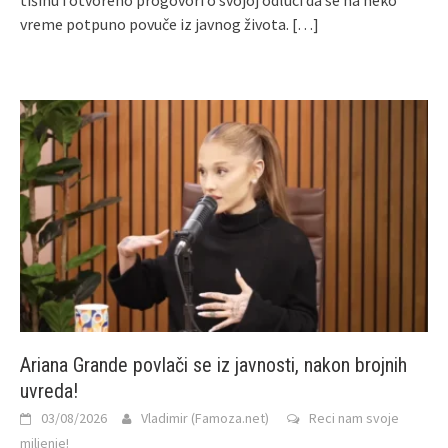
tišinu i otvoreno progovori o svojoj odluci da se na neko
vreme potpuno povuče iz javnog života.
[…]
Ariana Grande povlači se iz javnosti, nakon brojnih
uvreda!
03/08/2026
Vladimir (Famoza.net)
Reci nam svoje
miljenje!