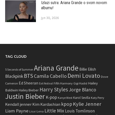
Izlazi sutra: Ariana Grande o svom novom
albumu!
јул 30, 2026
TAG CLOUD
Ariana Grande
Billie Eilish
5 Seconds of Summer
Demi Lovato
BTS
Camila Cabello
Blackpink
Dove
Ed Sheeran
Hailey
Cameron
Fifth Harmony
Gigi Hadid
Exit festival
Harry Styles
Jorge Blanco
Baldwin
Hailey Bieber
Justin Bieber
K-pop
Karol Sevilla
Katy Perry
Kanye West
Kylie Jenner
kpop
Kendall jenner
Kim Kardashian
Little Mix
Liam Payne
Louis Tomlinson
Lisa i Lena