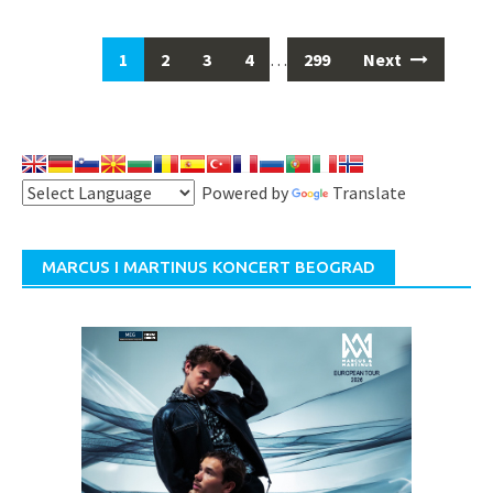
1
2
3
4
…
299
Next
Powered by
Translate
MARCUS I MARTINUS KONCERT BEOGRAD