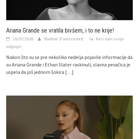
Ariana Grande se vratila bivšem, i to ne krije!
16/07/2026
Vladimir (Famoza.net)
Reci nam svoje
miljenje!
Nakon što su se pre nekoliko nedelja pojavile informacije da
su Ariana Grande i Ethan Slater raskinuli, slavna pevačica je
uspela da još jednom šokira
[…]