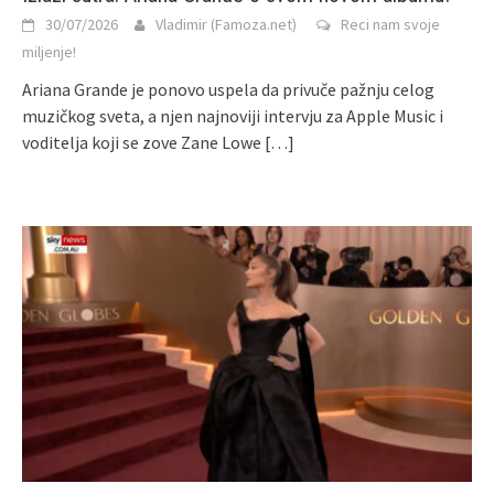
30/07/2026
Vladimir (Famoza.net)
Reci nam svoje
miljenje!
Ariana Grande je ponovo uspela da privuče pažnju celog
muzičkog sveta, a njen najnoviji intervju za Apple Music i
voditelja koji se zove Zane Lowe
[…]