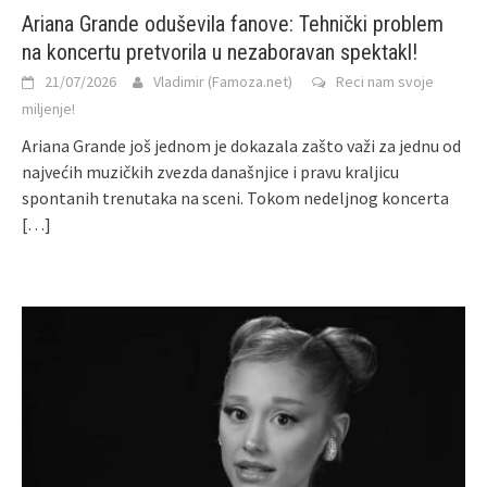
Ariana Grande oduševila fanove: Tehnički problem
na koncertu pretvorila u nezaboravan spektakl!
21/07/2026
Vladimir (Famoza.net)
Reci nam svoje
miljenje!
Ariana Grande još jednom je dokazala zašto važi za jednu od
najvećih muzičkih zvezda današnjice i pravu kraljicu
spontanih trenutaka na sceni. Tokom nedeljnog koncerta
[…]