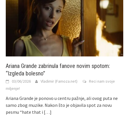
Ariana Grande zabrinula fanove novim spotom:
“Izgleda bolesno”
03/06/2026
Vladimir (Famoza.net)
Reci nam svoje
miljenje!
Ariana Grande je ponovo u centru pažnje, ali ovog puta ne
samo zbog muzike. Nakon što je objavila spot za novu
pesmu “hate that i
[…]