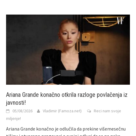
Ariana Grande konačno otkrila razloge povlačenja iz
javnosti!
05/08/2026
Vladimir (Famoza.net)
Reci nam svoje
miljenje!
Ariana Grande konačno je odlučila da prekine višemesečnu