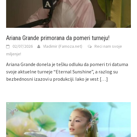
Ariana Grande primorana da pomeri turneju!
02/07/2026
Vladimir (Famoza.net)
Reci nam svoje
miljenje!
Ariana Grande donela je tešku odluku da pomeri tri datuma
svoje aktuelne turneje “Eternal Sunshine”, a razlog su
bezbednosni izazovi u produkciji. Iako je vest
[…]