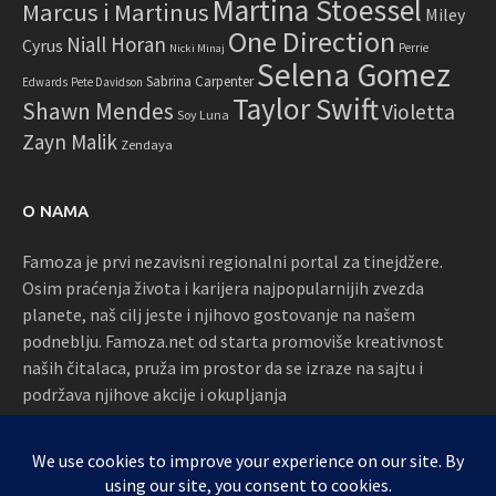
Martina Stoessel
Marcus i Martinus
Miley
One Direction
Niall Horan
Cyrus
Perrie
Nicki Minaj
Selena Gomez
Sabrina Carpenter
Edwards
Pete Davidson
Taylor Swift
Shawn Mendes
Violetta
Soy Luna
Zayn Malik
Zendaya
O NAMA
Famoza je prvi nezavisni regionalni portal za tinejdžere.
Osim praćenja života i karijera najpopularnijih zvezda
planete, naš cilj jeste i njihovo gostovanje na našem
podneblju. Famoza.net od starta promoviše kreativnost
naših čitalaca, pruža im prostor da se izraze na sajtu i
podržava njihove akcije i okupljanja
Proudly powered by WordPress
|
Theme: Awaken by
ThemezHut
.