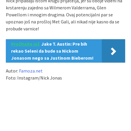
Nick pripadaju istom krugu prijatelja, jer su oboje viđeni na
krstarenju zajedno sa Wilmerom Valderrama, Glen
Powellom i mnogim drugima. Ovaj potencijalni par se
upoznao još na prošloj Met Gali, ali nikad nije kasno da se
probude varnice!
Pročitajte još
Jake T. Austin: Pre bih
rekao Seleni da bude sa Nickom
Jonasom nego sa Justinom Bieberom!
Autor:
Famoza.net
Foto: Instagram/Nick Jonas