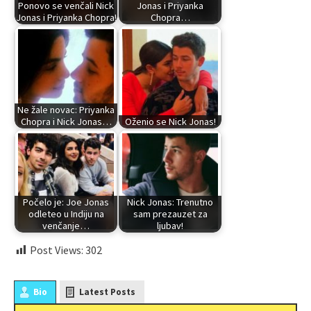
Ponovo se venčali Nick
Jonas i Priyanka
Jonas i Priyanka Chopra!
Chopra…
Ne žale novac: Priyanka
Chopra i Nick Jonas…
Oženio se Nick Jonas!
Počelo je: Joe Jonas
Nick Jonas: Trenutno
odleteo u Indiju na
sam prezauzet za
venčanje…
ljubav!
Post Views:
302
Bio
Latest Posts