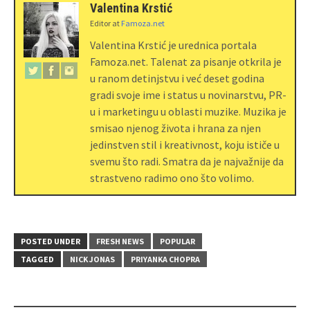
Valentina Krstić
Editor
at
Famoza.net
Valentina Krstić je urednica portala
Famoza.net. Talenat za pisanje otkrila je
u ranom detinjstvu i već deset godina
gradi svoje ime i status u novinarstvu, PR-
u i marketingu u oblasti muzike. Muzika je
smisao njenog života i hrana za njen
jedinstven stil i kreativnost, koju ističe u
svemu što radi. Smatra da je najvažnije da
strastveno radimo ono što volimo.
POSTED UNDER
FRESH NEWS
POPULAR
TAGGED
NICK JONAS
PRIYANKA CHOPRA