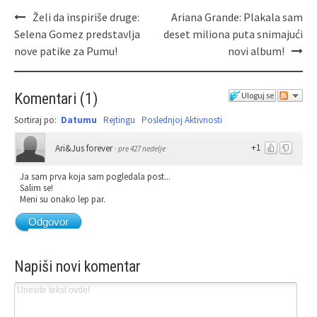
Želi da inspiriše druge:
Ariana Grande: Plakala sam
Selena Gomez predstavlja
deset miliona puta snimajući
nove patike za Pumu!
novi album!
Komentari
(
1
)
Uloguj se
Sortiraj po:
Datumu
Rejtingu
Poslednjoj Aktivnosti
+1
Ari&Jus forever
·
pre 427 nedelje
Ja sam prva koja sam pogledala post...
Salim se!
Meni su onako lep par.
Odgovor
Napiši novi komentar