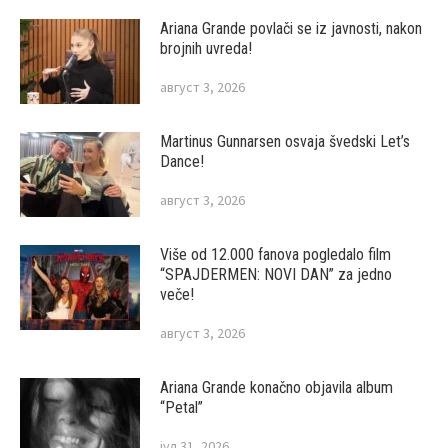
Ariana Grande povlači se iz javnosti, nakon
brojnih uvreda!
август 3, 2026
Martinus Gunnarsen osvaja švedski Let’s
Dance!
август 3, 2026
Više od 12.000 fanova pogledalo film
“SPAJDERMEN: NOVI DAN” za jedno
veče!
август 3, 2026
Ariana Grande konačno objavila album
“Petal”
јул 31, 2026