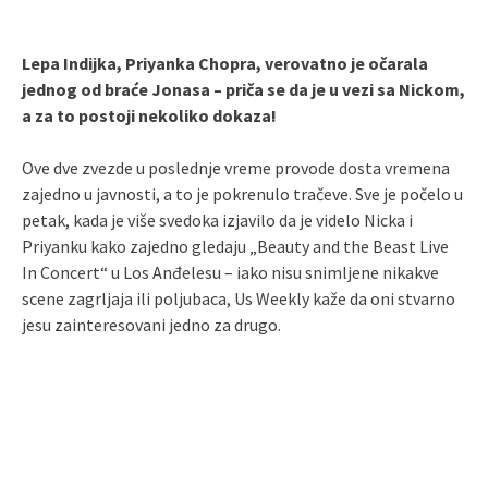
Lepa Indijka, Priyanka Chopra, verovatno je očarala
jednog od braće Jonasa – priča se da je u vezi sa Nickom,
a za to postoji nekoliko dokaza!
Ove dve zvezde u poslednje vreme provode dosta vremena
zajedno u javnosti, a to je pokrenulo tračeve. Sve je počelo u
petak, kada je više svedoka izjavilo da je videlo Nicka i
Priyanku kako zajedno gledaju „Beauty and the Beast Live
In Concert“ u Los Anđelesu – iako nisu snimljene nikakve
scene zagrljaja ili poljubaca, Us Weekly kaže da oni stvarno
jesu zainteresovani jedno za drugo.