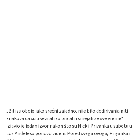
„Bili su oboje jako srećni zajedno, nije bilo dodirivanja niti
znakova da su u vezi ali su pričali i smejali se sve vreme“
izjavio je jedan izvor nakon što su Nick i Priyanka u subotu u
Los Anđelesu ponovo viđeni. Pored svega ovoga, Priyanka i