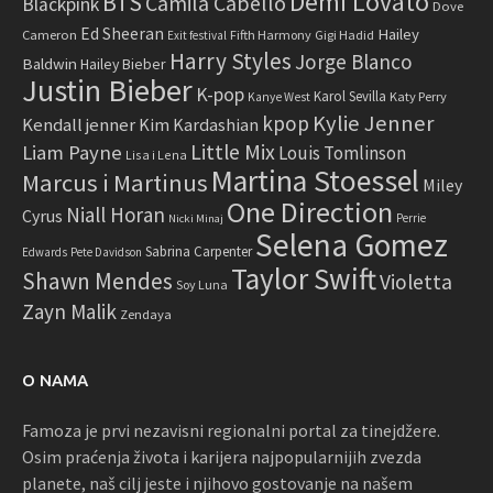
Demi Lovato
BTS
Camila Cabello
Blackpink
Dove
Ed Sheeran
Hailey
Cameron
Fifth Harmony
Gigi Hadid
Exit festival
Harry Styles
Jorge Blanco
Baldwin
Hailey Bieber
Justin Bieber
K-pop
Karol Sevilla
Katy Perry
Kanye West
Kylie Jenner
kpop
Kendall jenner
Kim Kardashian
Little Mix
Liam Payne
Louis Tomlinson
Lisa i Lena
Martina Stoessel
Marcus i Martinus
Miley
One Direction
Niall Horan
Cyrus
Perrie
Nicki Minaj
Selena Gomez
Sabrina Carpenter
Edwards
Pete Davidson
Taylor Swift
Shawn Mendes
Violetta
Soy Luna
Zayn Malik
Zendaya
O NAMA
Famoza je prvi nezavisni regionalni portal za tinejdžere.
Osim praćenja života i karijera najpopularnijih zvezda
planete, naš cilj jeste i njihovo gostovanje na našem