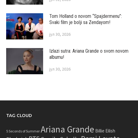
Tom Holland o novom “Spajdermenu”:
Svaki film je bolji sa Zendayom!
јул 30, 2026
Izlazi sutra: Ariana Grande o svom novom
albumu!
јул 30, 2026
TAG CLOUD
Ariana Grande
Billie Eilish
5 Seconds of Summer