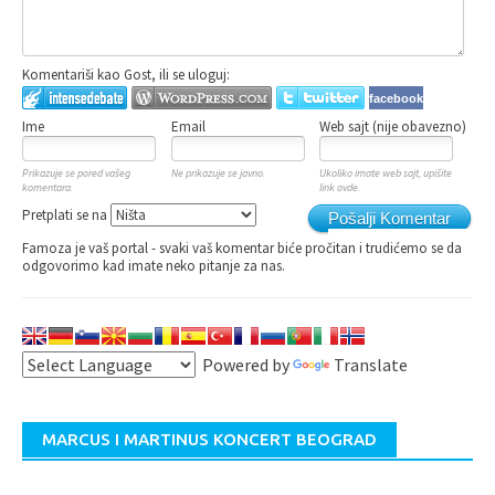
Komentariši kao Gost, ili se uloguj:
facebook
Ime
Email
Web sajt (nije obavezno)
Prikazuje se pored vašeg
Ne prikazuje se javno.
Ukoliko imate web sajt, upišite
komentara.
link ovde.
Pretplati se na
Pošalji Komentar
Famoza je vaš portal - svaki vaš komentar biće pročitan i trudićemo se da
odgovorimo kad imate neko pitanje za nas.
Powered by
Translate
MARCUS I MARTINUS KONCERT BEOGRAD