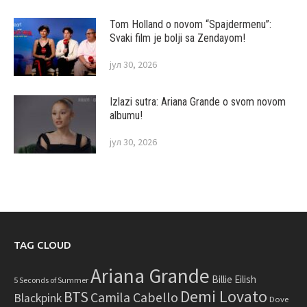
Tom Holland o novom “Spajdermenu”:
Svaki film je bolji sa Zendayom!
јул 30, 2026
Izlazi sutra: Ariana Grande o svom novom
albumu!
јул 30, 2026
TAG CLOUD
Ariana Grande
Billie Eilish
5 Seconds of Summer
Demi Lovato
BTS
Camila Cabello
Blackpink
Dove