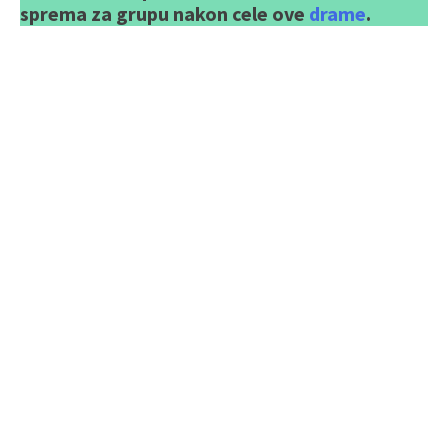
sprema za grupu nakon cele ove
drame
.