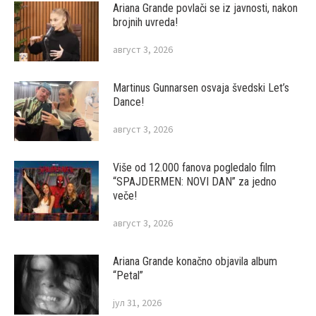
Ariana Grande povlači se iz javnosti, nakon
brojnih uvreda!
август 3, 2026
Martinus Gunnarsen osvaja švedski Let’s
Dance!
август 3, 2026
Više od 12.000 fanova pogledalo film
“SPAJDERMEN: NOVI DAN” za jedno
veče!
август 3, 2026
Ariana Grande konačno objavila album
“Petal”
јул 31, 2026