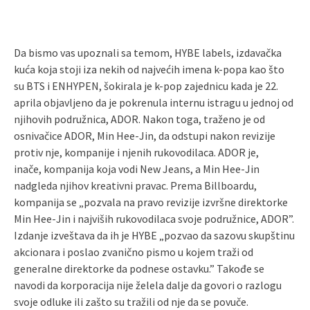
Da bismo vas upoznali sa temom, HYBE labels, izdavačka
kuća koja stoji iza nekih od najvećih imena k-popa kao što
su BTS i ENHYPEN, šokirala je k-pop zajednicu kada je 22.
aprila objavljeno da je pokrenula internu istragu u jednoj od
njihovih podružnica, ADOR. Nakon toga, traženo je od
osnivačice ADOR, Min Hee-Jin, da odstupi nakon revizije
protiv nje, kompanije i njenih rukovodilaca. ADOR je,
inače, kompanija koja vodi New Jeans, a Min Hee-Jin
nadgleda njihov kreativni pravac. Prema Billboardu,
kompanija se „pozvala na pravo revizije izvršne direktorke
Min Hee-Jin i najviših rukovodilaca svoje podružnice, ADOR”.
Izdanje izveštava da ih je HYBE „pozvao da sazovu skupštinu
akcionara i poslao zvanično pismo u kojem traži od
generalne direktorke da podnese ostavku.” Takođe se
navodi da korporacija nije želela dalje da govori o razlogu
svoje odluke ili zašto su tražili od nje da se povuče.