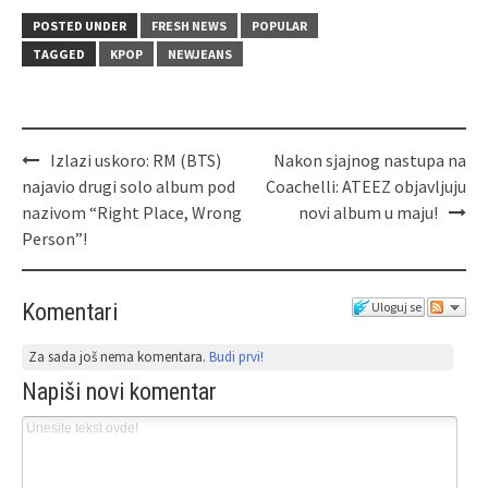
POSTED UNDER
FRESH NEWS
POPULAR
TAGGED
KPOP
NEWJEANS
Izlazi uskoro: RM (BTS)
Nakon sjajnog nastupa na
najavio drugi solo album pod
Coachelli: ATEEZ objavljuju
nazivom “Right Place, Wrong
novi album u maju!
Person”!
Komentari
Uloguj se
Za sada još nema komentara.
Budi prvi!
Napiši novi komentar