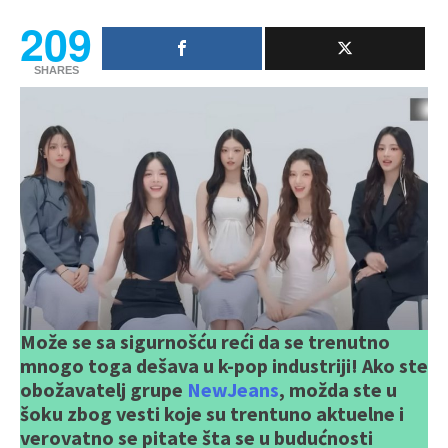
209
SHARES
Može se sa sigurnošću reći da se trenutno
mnogo toga dešava u k-pop industriji! Ako ste
obožavatelj grupe
NewJeans
, možda ste u
šoku zbog vesti koje su trentuno aktuelne i
verovatno se pitate šta se u budućnosti