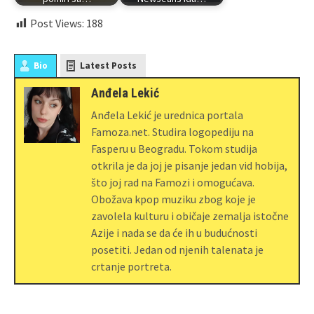
Post Views:
188
Bio
Latest Posts
Anđela Lekić
Anđela Lekić je urednica portala
Famoza.net. Studira logopediju na
Fasperu u Beogradu. Tokom studija
otkrila je da joj je pisanje jedan vid hobija,
što joj rad na Famozi i omogućava.
Obožava kpop muziku zbog koje je
zavolela kulturu i običaje zemalja istočne
Azije i nada se da će ih u budućnosti
posetiti. Jedan od njenih talenata je
crtanje portreta.