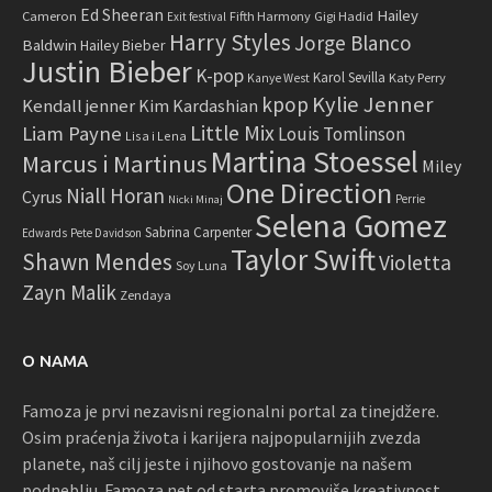
Ed Sheeran
Hailey
Cameron
Fifth Harmony
Gigi Hadid
Exit festival
Harry Styles
Jorge Blanco
Baldwin
Hailey Bieber
Justin Bieber
K-pop
Karol Sevilla
Katy Perry
Kanye West
Kylie Jenner
kpop
Kendall jenner
Kim Kardashian
Little Mix
Liam Payne
Louis Tomlinson
Lisa i Lena
Martina Stoessel
Marcus i Martinus
Miley
One Direction
Niall Horan
Cyrus
Perrie
Nicki Minaj
Selena Gomez
Sabrina Carpenter
Edwards
Pete Davidson
Taylor Swift
Shawn Mendes
Violetta
Soy Luna
Zayn Malik
Zendaya
O NAMA
Famoza je prvi nezavisni regionalni portal za tinejdžere.
Osim praćenja života i karijera najpopularnijih zvezda
planete, naš cilj jeste i njihovo gostovanje na našem
podneblju. Famoza.net od starta promoviše kreativnost