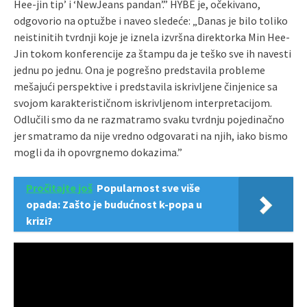
Hee-jin tip’ i ‘NewJeans pandan’.” HYBE je, očekivano,
odgovorio na optužbe i naveo sledeće: „Danas je bilo toliko
neistinitih tvrdnji koje je iznela izvršna direktorka Min Hee-
Jin tokom konferencije za štampu da je teško sve ih navesti
jednu po jednu. Ona je pogrešno predstavila probleme
mešajući perspektive i predstavila iskrivljene činjenice sa
svojom karakterističnom iskrivljenom interpretacijom.
Odlučili smo da ne razmatramo svaku tvrdnju pojedinačno
jer smatramo da nije vredno odgovarati na njih, iako bismo
mogli da ih opovrgnemo dokazima.”
Pročitajte još
Popularnost sve više
opada: Zašto je budućnost k-popa u
krizi?