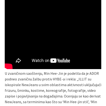
U zvaničnom saoštenju, Min Hee-Jin je podelila da je ADOR
podneo zvaničnu žalbu protiv HYBE-a i rekla: „ILLIT su
iskopirale NewJeans u svim oblastima aktivnosti uključujući
frizuru, šminku, kostime, koreografije, fotografije, video
zapise i pojavljivanja na događajima. Ocenjuju se kao derivat
NewJeans, sa terminima kao što su ‘Min Hee-jin stil’, ‘Min