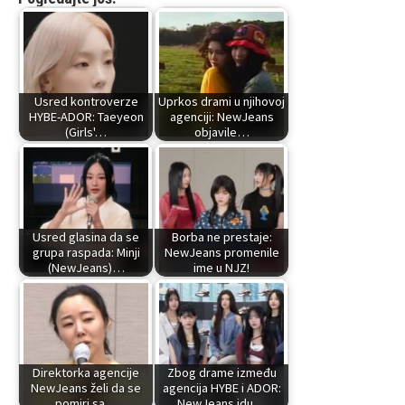
Usred kontroverze
Uprkos drami u njihovoj
HYBE-ADOR: Taeyeon
agenciji: NewJeans
(Girls'…
objavile…
Usred glasina da se
Borba ne prestaje:
grupa raspada: Minji
NewJeans promenile
(NewJeans)…
ime u NJZ!
Direktorka agencije
Zbog drame između
NewJeans želi da se
agencija HYBE i ADOR:
pomiri sa…
NewJeans idu…