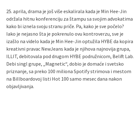
25. aprila, drama je još više eskalirala kada je Min Hee-Jin
održala hitnu konferenciju za štampu sa svojim advokatima
kako bi iznela svoju stranu priče. Pa, kako je sve počelo?
Iako je nejasno šta je pokrenulo ovu kontroverzu, sve je
izašlo na videlo kada je Min Hee-Jin optužila HYBE da kopira
kreativni pravac NewJeans kada je njihova najnovija grupa,
ILLIT, debitovala pod drugom HYBE podružnicom, Belift Lab.
Debi singl grupe, „Magnetic“, dobio je domaće i svetsko
priznanje, sa preko 100 miliona Spotify strimova i mestom
na Billboardovoj listi Hot 100 samo mesec dana nakon
objavljivanja.