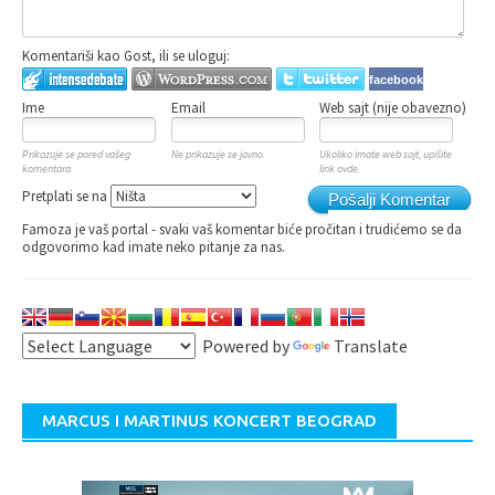
Komentariši kao Gost, ili se uloguj:
facebook
Ime
Email
Web sajt (nije obavezno)
Prikazuje se pored vašeg
Ne prikazuje se javno.
Ukoliko imate web sajt, upišite
komentara.
link ovde.
Pretplati se na
Pošalji Komentar
Famoza je vaš portal - svaki vaš komentar biće pročitan i trudićemo se da
odgovorimo kad imate neko pitanje za nas.
Powered by
Translate
MARCUS I MARTINUS KONCERT BEOGRAD