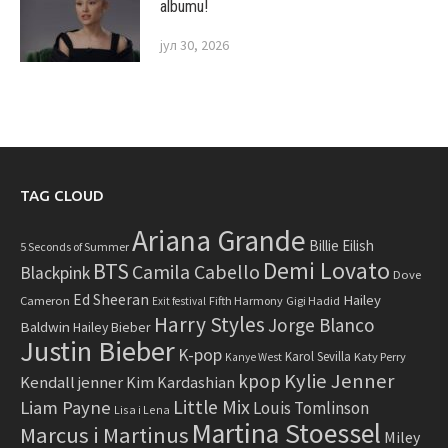
albumu!
јул 30, 2026
TAG CLOUD
Ariana Grande
Billie Eilish
5 Seconds of Summer
Demi Lovato
BTS
Camila Cabello
Blackpink
Dove
Ed Sheeran
Hailey
Cameron
Fifth Harmony
Gigi Hadid
Exit festival
Harry Styles
Jorge Blanco
Baldwin
Hailey Bieber
Justin Bieber
K-pop
Karol Sevilla
Katy Perry
Kanye West
Kylie Jenner
kpop
Kendall jenner
Kim Kardashian
Little Mix
Liam Payne
Louis Tomlinson
Lisa i Lena
Martina Stoessel
Marcus i Martinus
Miley