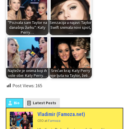
"Pozvala sam Taylor na
Senzacija u najavi: Taylor
današnju žurku": Katy
Swift snimala novi spot,
Perry…
…
Najteže je onima koji ih
Srećan kraj: Katy Perry
vole obe: Katy Perry…
nije ljuta na Taylor, želi…
Post Views:
165
Bio
Latest Posts
Vladimir (Famoza.net)
CEO
at
Famoza