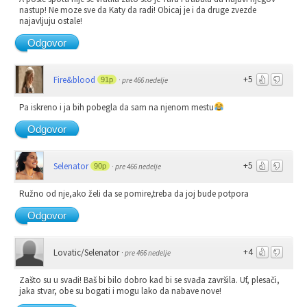
nastup! Ne moze sve da Katy da radi! Obicaj je i da druge zvezde
najavljuju ostale!
Odgovor
+5
Fire&blood
91p
·
pre 466 nedelje
Pa iskreno i ja bih pobegla da sam na njenom mestu
Odgovor
+5
Selenator
90p
·
pre 466 nedelje
Ružno od nje,ako želi da se pomire,treba da joj bude potpora
Odgovor
+4
Lovatic/Selenator
·
pre 466 nedelje
Zašto su u svađi! Baš bi bilo dobro kad bi se svađa završila. Uf, plesači,
jaka stvar, obe su bogati i mogu lako da nabave nove!