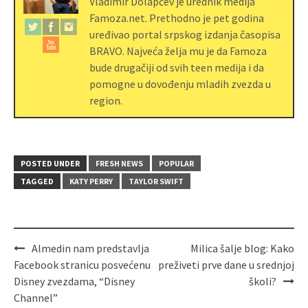
Vladimir Dolapčev je urednik medija
Famoza.net. Prethodno je pet godina
uređivao portal srpskog izdanja časopisa
BRAVO. Najveća želja mu je da Famoza
bude drugačiji od svih teen medija i da
pomogne u dovođenju mladih zvezda u
region.
POSTED UNDER
FRESH NEWS
POPULAR
TAGGED
KATY PERRY
TAYLOR SWIFT
Almedin nam predstavlja
Milica šalje blog: Kako
Facebook stranicu posvećenu
preživeti prve dane u srednjoj
Disney zvezdama, “Disney
školi?
Channel”