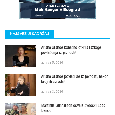
NAJSVEŽIJI SADRŽAJ
Ariana Grande konačno otkrila razloge
povlačenja iz javnosti!
август 5, 2026
Ariana Grande povlači se iz javnosti, nakon
brojnih uvreda!
август 3, 2026
Martinus Gunnarsen osvaja švedski Let’s
Dance!