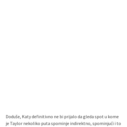
Doduše, Katy definitivno ne bi prijalo da gleda spot u kome
je Taylor nekoliko puta spominje indirektno, spominjući i to