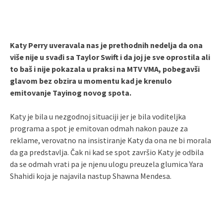
Katy Perry uveravala nas je prethodnih nedelja da ona
više nije u svađi sa Taylor Swift i da joj je sve oprostila ali
to baš i nije pokazala u praksi na MTV VMA, pobegavši
glavom bez obzira u momentu kad je krenulo
emitovanje Tayinog novog spota.
Katy je bila u nezgodnoj situaciji jer je bila voditeljka
programa a spot je emitovan odmah nakon pauze za
reklame, verovatno na insistiranje Katy da ona ne bi morala
da ga predstavlja. Čak ni kad se spot završio Katy je odbila
da se odmah vrati pa je njenu ulogu preuzela glumica Yara
Shahidi koja je najavila nastup Shawna Mendesa.