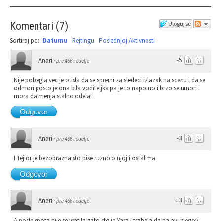
Komentari
(
7
)
Uloguj se
Sortiraj po:
Datumu
Rejtingu
Poslednjoj Aktivnosti
-5
Anari
·
pre 466 nedelje
Nije pobegla vec je otisla da se spremi za sledeci izlazak na scenu i da se
odmori posto je ona bila voditeljka pa je to naporno i brzo se umori i
mora da menja stalno odela!
Odgovor
-3
Anari
·
pre 466 nedelje
I Tejlor je bezobrazna sto pise ruzno o njoj i ostalima.
Odgovor
+3
Anari
·
pre 466 nedelje
A posle spota nije se vratila zato sto je Yara i trabala da najavi njegov