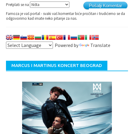
Pretplati se na
Pošalji Komentar
Famoza je vaš portal - svaki vaš komentar biće pročitan i trudićemo se da
odgovorimo kad imate neko pitanje za nas.
Powered by
Translate
MARCUS I MARTINUS KONCERT BEOGRAD