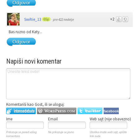
Odgovor
+2
Swiftie_13
65p
·
pre 422 nedelje
Bas ruzno od Katy...
Odgovor
Napiši novi komentar
Komentariši kao Gost, ili se uloguj:
facebook
Ime
Email
Web sajt (nije obavezno)
Prikazuje se pored vašeg
Ne prikazuje se javno.
Ukoliko imate web sajt, upišite
komentara.
link ovde.