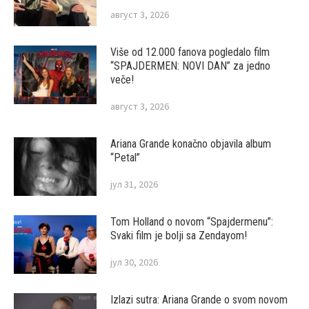
август 3, 2026
Više od 12.000 fanova pogledalo film
“SPAJDERMEN: NOVI DAN” za jedno
veče!
август 3, 2026
Ariana Grande konačno objavila album
“Petal”
јул 31, 2026
Tom Holland o novom “Spajdermenu”:
Svaki film je bolji sa Zendayom!
јул 30, 2026
Izlazi sutra: Ariana Grande o svom novom