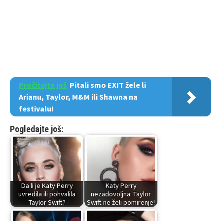
Pročitajte još
Pitali smo EXIT žele li
Arianu, Taylor, M&M ili Shawna na
festivalu!
Pogledajte još:
Da li je Katy Perry
Katy Perry
uvredila ili pohvalila
nezadovoljna: Taylor
Taylor Swift?
Swift ne želi pomirenje!