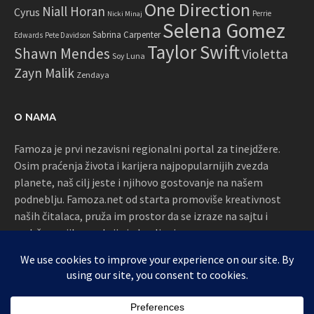
One Direction
Niall Horan
Cyrus
Perrie
Nicki Minaj
Selena Gomez
Sabrina Carpenter
Edwards
Pete Davidson
Taylor Swift
Shawn Mendes
Violetta
Soy Luna
Zayn Malik
Zendaya
O NAMA
Famoza je prvi nezavisni regionalni portal za tinejdžere.
Osim praćenja života i karijera najpopularnijih zvezda
planete, naš cilj jeste i njihovo gostovanje na našem
podneblju. Famoza.net od starta promoviše kreativnost
naših čitalaca, pruža im prostor da se izraze na sajtu i
podržava njihove akcije i okupljanja
Proudly powered by WordPress
|
Theme: Awaken by
ThemezHut
.