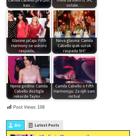
kao…
ostale…
Glasine jačaju: Fifth
Nova glasina: Camila
Harmony se uskoro
Cabello ipak uzrok
raspada,…
raspada 5H?
Njena godina: Camila
Camila Cabello o Fifth
Cabello dostigla
Harmonyju: Za njih sam
rekorde Taylor…
mrtva!
Post Views:
108
Bio
Latest Posts