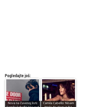
Pogledajte još:
Nova na čuvenoj listi:
Camila Cabello: Nisam
Camila Cabello prvi put
htela da idem iz 5H,