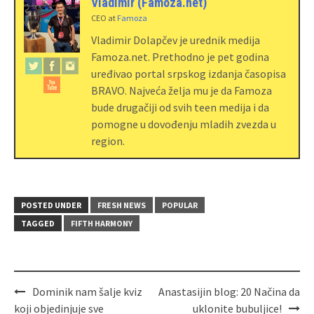
Vladimir (Famoza.net)
CEO
at
Famoza
Vladimir Dolapčev je urednik medija
Famoza.net. Prethodno je pet godina
uređivao portal srpskog izdanja časopisa
BRAVO. Najveća želja mu je da Famoza
bude drugačiji od svih teen medija i da
pomogne u dovođenju mladih zvezda u
region.
POSTED UNDER
FRESH NEWS
POPULAR
TAGGED
FIFTH HARMONY
Dominik nam šalje kviz
Anastasijin blog: 20 Načina da
koji objedinjuje sve
uklonite bubuljice!