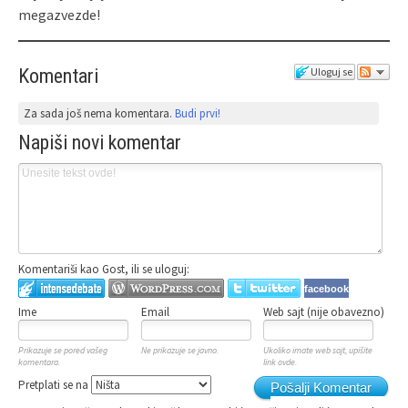
megazvezde!
Komentari
Uloguj se
Za sada još nema komentara.
Budi prvi!
Napiši novi komentar
Komentariši kao Gost, ili se uloguj:
facebook
Ime
Email
Web sajt (nije obavezno)
Prikazuje se pored vašeg
Ne prikazuje se javno.
Ukoliko imate web sajt, upišite
komentara.
link ovde.
Pretplati se na
Pošalji Komentar