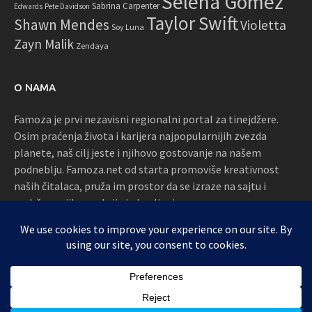
Selena Gomez
Sabrina Carpenter
Edwards
Pete Davidson
Taylor Swift
Shawn Mendes
Violetta
Soy Luna
Zayn Malik
Zendaya
O NAMA
Famoza je prvi nezavisni regionalni portal za tinejdžere.
Osim praćenja života i karijera najpopularnijih zvezda
planete, naš cilj jeste i njihovo gostovanje na našem
podneblju. Famoza.net od starta promoviše kreativnost
naših čitalaca, pruža im prostor da se izraze na sajtu i
podržava njihove akcije i okupljanja
Proudly powered by WordPress
|
Theme: Awaken by
ThemezHut
.