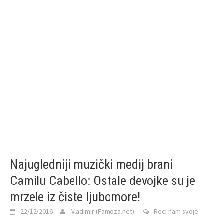
Najugledniji muzički medij brani
Camilu Cabello: Ostale devojke su je
mrzele iz čiste ljubomore!
22/12/2016
Vladimir (Famoza.net)
Reci nam svoje