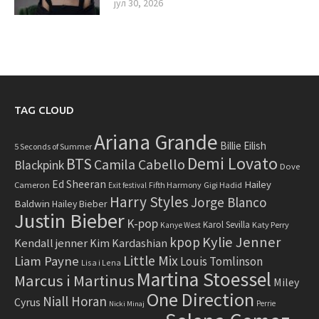
јул 30, 2026
TAG CLOUD
Ariana Grande
Billie Eilish
5 Seconds of Summer
Demi Lovato
BTS
Camila Cabello
Blackpink
Dove
Ed Sheeran
Hailey
Cameron
Fifth Harmony
Gigi Hadid
Exit festival
Harry Styles
Jorge Blanco
Baldwin
Hailey Bieber
Justin Bieber
K-pop
Karol Sevilla
Katy Perry
Kanye West
Kylie Jenner
kpop
Kendall jenner
Kim Kardashian
Little Mix
Liam Payne
Louis Tomlinson
Lisa i Lena
Martina Stoessel
Marcus i Martinus
Miley
One Direction
Niall Horan
Cyrus
Perrie
Nicki Minaj