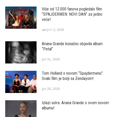
Više od 12.000 fanova pogledalo film
“SPAJDERMEN: NOVI DAN” za jedno
veče!
август 3, 2026
Ariana Grande konačno objavila album
“Petal”
јул 31, 2026
Tom Holland o novom “Spajdermenu”:
Svaki film je bolji sa Zendayom!
јул 30, 2026
Izlazi sutra: Ariana Grande o svom novom
albumu!