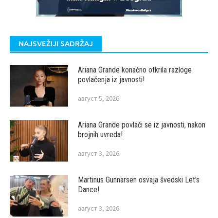
NAJSVEŽIJI SADRŽAJ
Ariana Grande konačno otkrila razloge
povlačenja iz javnosti!
август 5, 2026
Ariana Grande povlači se iz javnosti, nakon
brojnih uvreda!
август 3, 2026
Martinus Gunnarsen osvaja švedski Let’s
Dance!
август 3, 2026