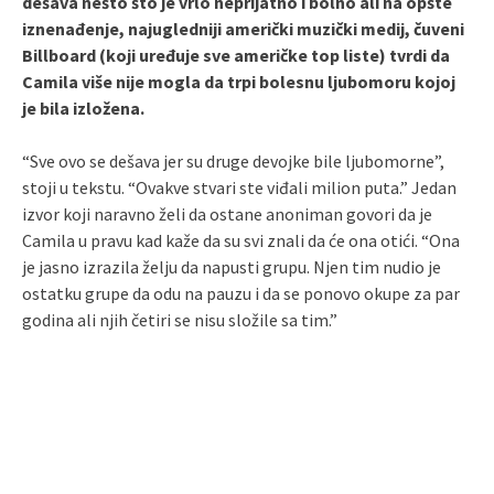
dešava nešto što je vrlo neprijatno i bolno ali na opšte
iznenađenje, najugledniji američki muzički medij, čuveni
Billboard (koji uređuje sve američke top liste) tvrdi da
Camila više nije mogla da trpi bolesnu ljubomoru kojoj
je bila izložena.
“Sve ovo se dešava jer su druge devojke bile ljubomorne”,
stoji u tekstu. “Ovakve stvari ste viđali milion puta.” Jedan
izvor koji naravno želi da ostane anoniman govori da je
Camila u pravu kad kaže da su svi znali da će ona otići. “Ona
je jasno izrazila želju da napusti grupu. Njen tim nudio je
ostatku grupe da odu na pauzu i da se ponovo okupe za par
godina ali njih četiri se nisu složile sa tim.”