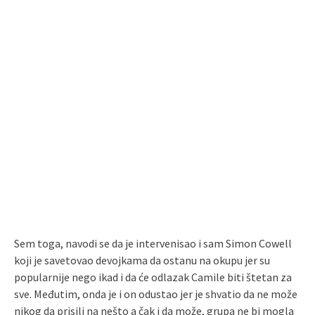
Sem toga, navodi se da je intervenisao i sam Simon Cowell
koji je savetovao devojkama da ostanu na okupu jer su
popularnije nego ikad i da će odlazak Camile biti štetan za
sve. Međutim, onda je i on odustao jer je shvatio da ne može
nikog da prisili na nešto a čak i da može, grupa ne bi mogla