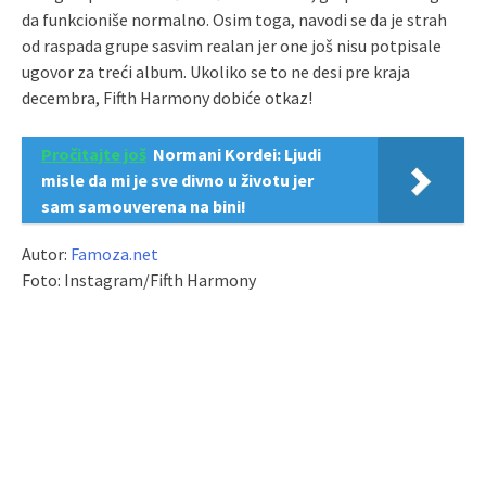
da funkcioniše normalno. Osim toga, navodi se da je strah
od raspada grupe sasvim realan jer one još nisu potpisale
ugovor za treći album. Ukoliko se to ne desi pre kraja
decembra, Fifth Harmony dobiće otkaz!
Pročitajte još
Normani Kordei: Ljudi
misle da mi je sve divno u životu jer
sam samouverena na bini!
Autor:
Famoza.net
Foto: Instagram/Fifth Harmony