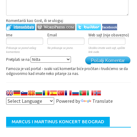
Komentariši kao Gost, ili se uloguj:
facebook
Ime
Email
Web sajt (nije obavezno)
Prikazuje se pored vašeg
Ne prikazuje se javno.
Ukoliko imate web sajt, upišite
komentara.
link ovde.
Pretplati se na
Pošalji Komentar
Famoza je vaš portal - svaki vaš komentar biće pročitan i trudićemo se da
odgovorimo kad imate neko pitanje za nas.
Powered by
Translate
MARCUS I MARTINUS KONCERT BEOGRAD