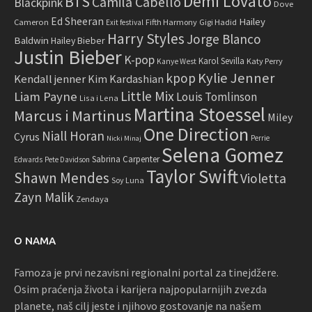
Demi Lovato
BTS
Camila Cabello
Blackpink
Dove
Ed Sheeran
Hailey
Cameron
Fifth Harmony
Gigi Hadid
Exit festival
Harry Styles
Jorge Blanco
Baldwin
Hailey Bieber
Justin Bieber
K-pop
Karol Sevilla
Katy Perry
Kanye West
Kylie Jenner
kpop
Kendall jenner
Kim Kardashian
Little Mix
Liam Payne
Louis Tomlinson
Lisa i Lena
Martina Stoessel
Marcus i Martinus
Miley
One Direction
Niall Horan
Cyrus
Perrie
Nicki Minaj
Selena Gomez
Sabrina Carpenter
Edwards
Pete Davidson
Taylor Swift
Shawn Mendes
Violetta
Soy Luna
Zayn Malik
Zendaya
O NAMA
Famoza je prvi nezavisni regionalni portal za tinejdžere.
Osim praćenja života i karijera najpopularnijih zvezda
planete, naš cilj jeste i njihovo gostovanje na našem