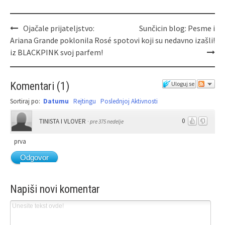
Ojačale prijateljstvo:
Sunčicin blog: Pesme i
Ariana Grande poklonila Rosé
spotovi koji su nedavno izašli!
iz BLACKPINK svoj parfem!
Komentari
(
1
)
Uloguj se
Sortiraj po:
Datumu
Rejtingu
Poslednjoj Aktivnosti
0
TINISTA I VLOVER
·
pre 375 nedelje
prva
Odgovor
Napiši novi komentar