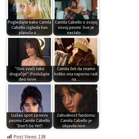
Pogledajte kako Camila
Camila Cabello o svojoj
Cabello izgleda kao
novoj pesmi: Sve je
plavuša u…
nastalo…
"Ovo zvuči tako
Camila želi da znamo
drugačije": Poslušajte
koliko ona naporno radi
deo nove…
na…
Izašao spot za novu
Zahvalnost fandomu:
pesmu Camile Cabello
Camila Cabello je
'Don't Go Yet'!
objavila novi…
Post Views:
138