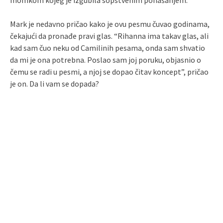
momkom kojeg je izgubila sopstvenim ponašanjem.
Mark je nedavno pričao kako je ovu pesmu čuvao godinama,
čekajući da pronađe pravi glas. “Rihanna ima takav glas, ali
kad sam čuo neku od Camilinih pesama, onda sam shvatio
da mi je ona potrebna. Poslao sam joj poruku, objasnio o
čemu se radi u pesmi, a njoj se dopao čitav koncept”, pričao
je on. Da li vam se dopada?