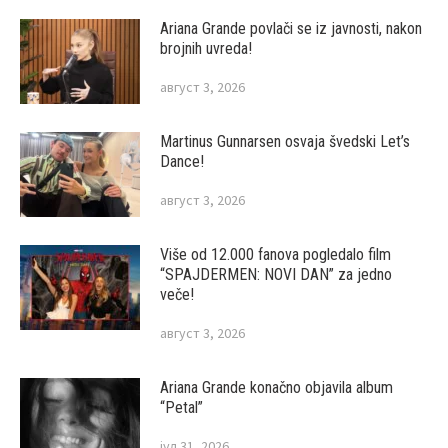
Ariana Grande povlači se iz javnosti, nakon
brojnih uvreda!
август 3, 2026
Martinus Gunnarsen osvaja švedski Let’s
Dance!
август 3, 2026
Više od 12.000 fanova pogledalo film
“SPAJDERMEN: NOVI DAN” za jedno
veče!
август 3, 2026
Ariana Grande konačno objavila album
“Petal”
јул 31, 2026