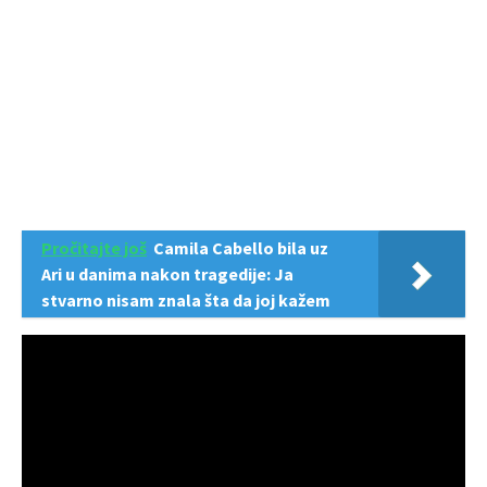
Pročitajte još
Camila Cabello bila uz
Ari u danima nakon tragedije: Ja
stvarno nisam znala šta da joj kažem