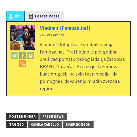
Bio
Latest Posts
Vladimir (Famoza.net)
CEO
at
Famoza
Vladimir Dolapčev je urednik medija
Famoza.net. Prethodno je pet godina
uređivao portal srpskog izdanja časopisa
BRAVO. Najveća želja mu je da Famoza
bude drugačiji od svih teen medija i da
pomogne u dovođenju mladih zvezda u
region.
POSTED UNDER
FRESH NEWS
TAGGED
CAMILA CABELLO
MARK RONSON