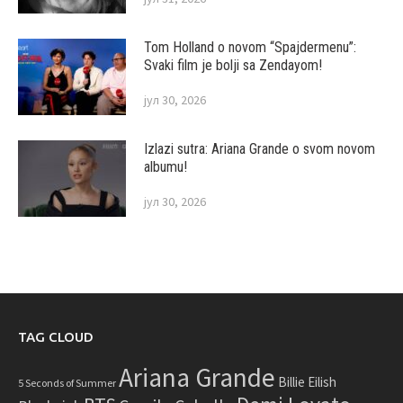
Tom Holland o novom “Spajdermenu”:
Svaki film je bolji sa Zendayom!
јул 30, 2026
Izlazi sutra: Ariana Grande o svom novom
albumu!
јул 30, 2026
TAG CLOUD
Ariana Grande
Billie Eilish
5 Seconds of Summer