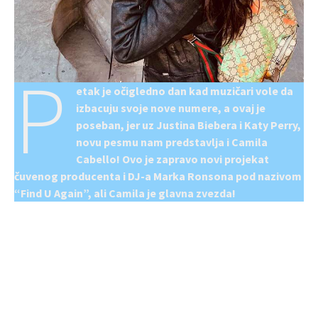
P
etak je očigledno dan kad muzičari vole da
izbacuju svoje nove numere, a ovaj je
poseban, jer uz Justina Biebera i Katy Perry,
novu pesmu nam predstavlja i Camila
Cabello! Ovo je zapravo novi projekat
čuvenog producenta i DJ-a Marka Ronsona pod nazivom
“Find U Again”, ali Camila je glavna zvezda!