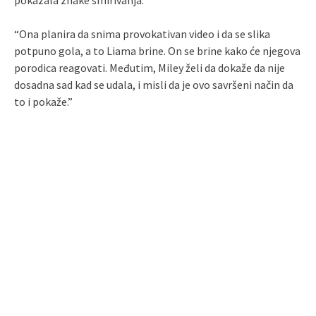
pokazala znake smirivanja.
“Ona planira da snima provokativan video i da se slika
potpuno gola, a to Liama brine. On se brine kako će njegova
porodica reagovati. Međutim, Miley želi da dokaže da nije
dosadna sad kad se udala, i misli da je ovo savršeni način da
to i pokaže.”