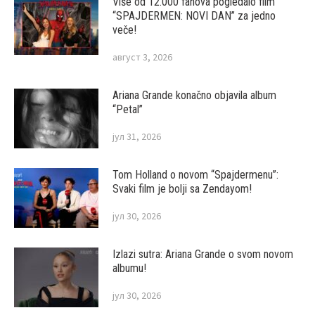
Više od 12.000 fanova pogledalo film
“SPAJDERMEN: NOVI DAN” za jedno
veče!
август 3, 2026
Ariana Grande konačno objavila album
“Petal”
јул 31, 2026
Tom Holland o novom “Spajdermenu”:
Svaki film je bolji sa Zendayom!
јул 30, 2026
Izlazi sutra: Ariana Grande o svom novom
albumu!
јул 30, 2026