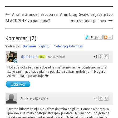
Ariana Grande nastupa sa
Anin blog: Svako prijateljstvo
BLACKPINK za par dana?
ima uspona i padova
Komentari
(
2
)
Uloguj se
Sortiraj po:
Datumu
Rejtingu
Poslednjoj Aktivnosti
+2
djurickaa19
55p
·
pre 382 nedelje
Može da dokaže da nije dosadna i na druge načine. Očigledno ne zna
šta je zanimljivo kada planira publiku da zabavi golotinjom. Mogla bi
Ari malo da je posavetuje!
Odgovor
-1
Army
·
pre 382 nedelje
Stvarno brinem za nju. Ne kažem da treba da glumi Hannah Monatnu ali
ipak nek ima malo dostojanstva ipak je udata . Mislim potpuno gola da
se slika je apsurdno i koliko god da volim Miley ako to uradi mislim da