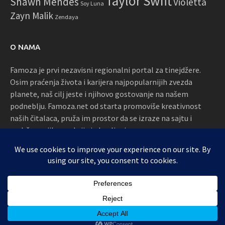
Taylor Swift
Shawn Mendes
Violetta
Soy Luna
Zayn Malik
Zendaya
O NAMA
Famoza je prvi nezavisni regionalni portal za tinejdžere.
Osim praćenja života i karijera najpopularnijih zvezda
planete, naš cilj jeste i njihovo gostovanje na našem
podneblju. Famoza.net od starta promoviše kreativnost
naših čitalaca, pruža im prostor da se izraze na sajtu i
podržava njihove akcije i okupljanja
Proudly powered by WordPress
|
Theme: Awaken by
ThemezHut
.