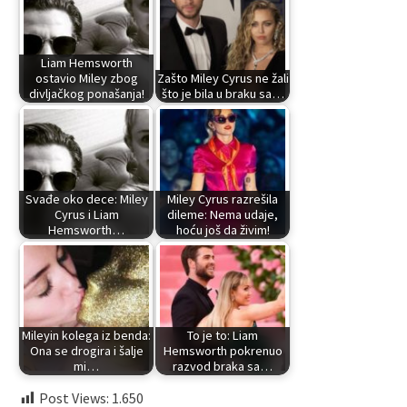
Liam Hemsworth
ostavio Miley zbog
Zašto Miley Cyrus ne žali
divljačkog ponašanja!
što je bila u braku sa…
Svađe oko dece: Miley
Miley Cyrus razrešila
Cyrus i Liam
dileme: Nema udaje,
Hemsworth…
hoću još da živim!
Mileyin kolega iz benda:
To je to: Liam
Ona se drogira i šalje
Hemsworth pokrenuo
mi…
razvod braka sa…
Post Views:
1.650