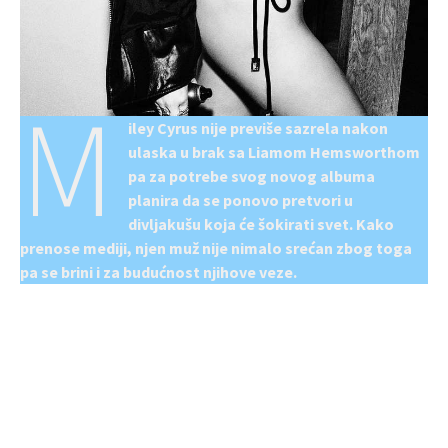
M
iley Cyrus nije previše sazrela nakon
ulaska u brak sa Liamom Hemsworthom
pa za potrebe svog novog albuma
planira da se ponovo pretvori u
divljakušu koja će šokirati svet. Kako
prenose mediji, njen muž nije nimalo srećan zbog toga
pa se brini i za budućnost njihove veze.