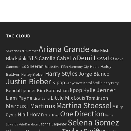
TAG CLOUD
Ariana Grande
Billie Eilish
5 Seconds of Summer
Demi Lovato
BTS
Camila Cabello
Blackpink
Dove
Ed Sheeran
Hailey
Cameron
Fifth Harmony
Gigi Hadid
Exit festival
Harry Styles
Jorge Blanco
Baldwin
Hailey Bieber
Justin Bieber
K-pop
Karol Sevilla
Katy Perry
Kanye West
Kylie Jenner
kpop
Kendall jenner
Kim Kardashian
Little Mix
Liam Payne
Louis Tomlinson
Lisa i Lena
Martina Stoessel
Marcus i Martinus
Miley
One Direction
Niall Horan
Cyrus
Perrie
Nicki Minaj
Selena Gomez
Sabrina Carpenter
Edwards
Pete Davidson