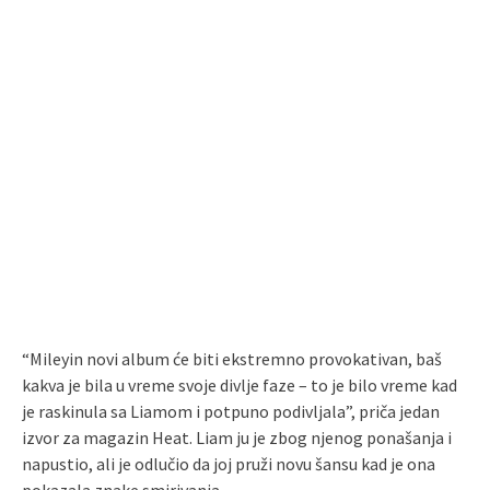
“Mileyin novi album će biti ekstremno provokativan, baš
kakva je bila u vreme svoje divlje faze – to je bilo vreme kad
je raskinula sa Liamom i potpuno podivljala”, priča jedan
izvor za magazin Heat. Liam ju je zbog njenog ponašanja i
napustio, ali je odlučio da joj pruži novu šansu kad je ona