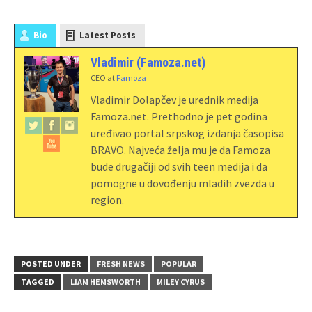
Bio
Latest Posts
Vladimir (Famoza.net)
CEO
at
Famoza
Vladimir Dolapčev je urednik medija
Famoza.net. Prethodno je pet godina
uređivao portal srpskog izdanja časopisa
BRAVO. Najveća želja mu je da Famoza
bude drugačiji od svih teen medija i da
pomogne u dovođenju mladih zvezda u
region.
POSTED UNDER
FRESH NEWS
POPULAR
TAGGED
LIAM HEMSWORTH
MILEY CYRUS