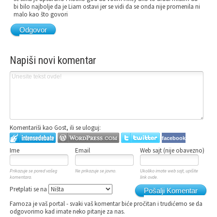
bi bilo najbolje da je Liam ostavi jer se vidi da se onda nije promenila ni
malo kao što govori
Odgovor
Napiši novi komentar
Komentariši kao Gost, ili se uloguj:
facebook
Ime
Email
Web sajt (nije obavezno)
Prikazuje se pored vašeg
Ne prikazuje se javno.
Ukoliko imate web sajt, upišite
komentara.
link ovde.
Pretplati se na
Pošalji Komentar
Famoza je vaš portal - svaki vaš komentar biće pročitan i trudićemo se da
odgovorimo kad imate neko pitanje za nas.