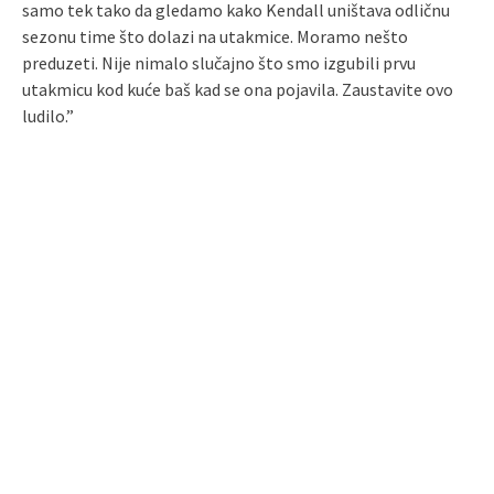
samo tek tako da gledamo kako Kendall uništava odličnu
sezonu time što dolazi na utakmice. Moramo nešto
preduzeti. Nije nimalo slučajno što smo izgubili prvu
utakmicu kod kuće baš kad se ona pojavila. Zaustavite ovo
ludilo.”