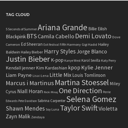
TAG CLOUD
Ariana Grande
Billie Eilish
5 Seconds of Summer
Demi Lovato
BTS
Camila Cabello
Blackpink
Dove
Ed Sheeran
Hailey
Cameron
Fifth Harmony
Gigi Hadid
Exit festival
Harry Styles
Jorge Blanco
Baldwin
Hailey Bieber
Justin Bieber
K-pop
Karol Sevilla
Katy Perry
Kanye West
Kylie Jenner
kpop
Kendall jenner
Kim Kardashian
Little Mix
Liam Payne
Louis Tomlinson
Lisa i Lena
Martina Stoessel
Marcus i Martinus
Miley
One Direction
Niall Horan
Cyrus
Perrie
Nicki Minaj
Selena Gomez
Sabrina Carpenter
Edwards
Pete Davidson
Taylor Swift
Shawn Mendes
Violetta
Soy Luna
Zayn Malik
Zendaya