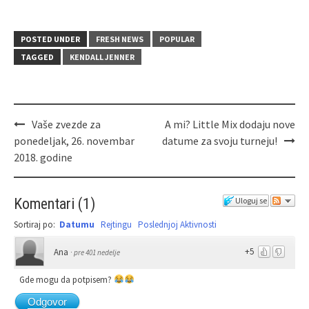
POSTED UNDER
FRESH NEWS
POPULAR
TAGGED
KENDALL JENNER
Vaše zvezde za
A mi? Little Mix dodaju nove
ponedeljak, 26. novembar
datume za svoju turneju!
2018. godine
Komentari
(
1
)
Uloguj se
Sortiraj po:
Datumu
Rejtingu
Poslednjoj Aktivnosti
+5
Ana
·
pre 401 nedelje
Gde mogu da potpisem?
Odgovor