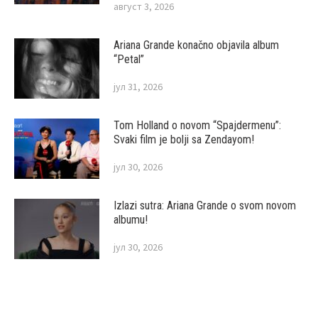
август 3, 2026
Ariana Grande konačno objavila album
“Petal”
јул 31, 2026
Tom Holland o novom “Spajdermenu”:
Svaki film je bolji sa Zendayom!
јул 30, 2026
Izlazi sutra: Ariana Grande o svom novom
albumu!
јул 30, 2026