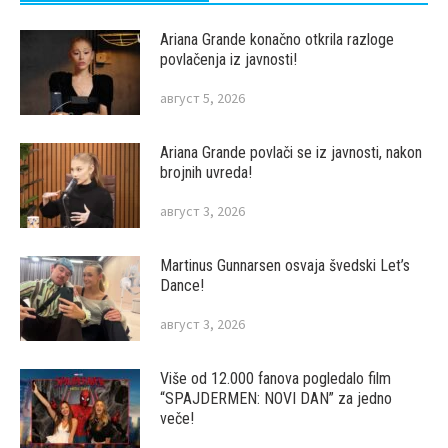
Ariana Grande konačno otkrila razloge
povlačenja iz javnosti!
август 5, 2026
Ariana Grande povlači se iz javnosti, nakon
brojnih uvreda!
август 3, 2026
Martinus Gunnarsen osvaja švedski Let’s
Dance!
август 3, 2026
Više od 12.000 fanova pogledalo film
“SPAJDERMEN: NOVI DAN” za jedno
veče!