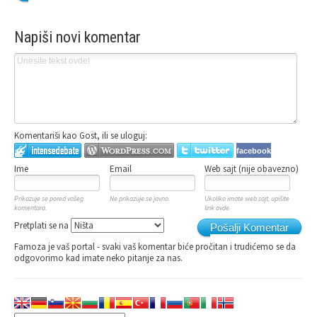
Napiši novi komentar
Komentariši kao Gost, ili se uloguj:
facebook
Ime
Email
Web sajt (nije obavezno)
Prikazuje se pored vašeg
Ne prikazuje se javno.
Ukoliko imate web sajt, upišite
komentara.
link ovde.
Pretplati se na
Pošalji Komentar
Famoza je vaš portal - svaki vaš komentar biće pročitan i trudićemo se da
odgovorimo kad imate neko pitanje za nas.