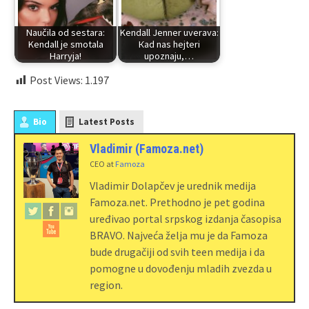
Naučila od sestara:
Kendall Jenner uverava:
Kendall je smotala
Каd nas hejteri
Harryja!
upoznaju,…
Post Views:
1.197
Bio
Latest Posts
Vladimir (Famoza.net)
CEO
at
Famoza
Vladimir Dolapčev je urednik medija
Famoza.net. Prethodno je pet godina
uređivao portal srpskog izdanja časopisa
BRAVO. Najveća želja mu je da Famoza
bude drugačiji od svih teen medija i da
pomogne u dovođenju mladih zvezda u
region.