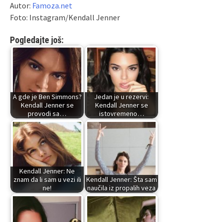
Autor:
Famoza.net
Foto: Instagram/Kendall Jenner
Pogledajte još:
A gde je Ben Simmons?
Jedan je u rezervi:
Kendall Jenner se
Kendall Jenner se
provodi sa…
istovremeno…
Kendall Jenner: Ne
znam da li sam u vezi ili
Kendall Jenner: Šta sam
ne!
naučila iz propalih veza