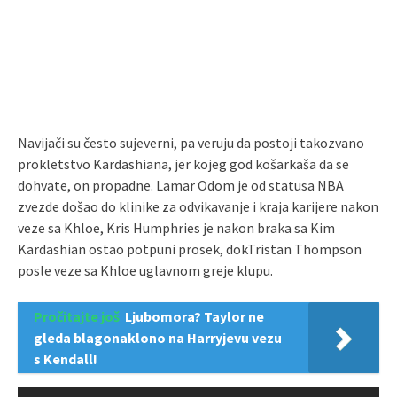
Navijači su često sujeverni, pa veruju da postoji takozvano
prokletstvo Kardashiana, jer kojeg god košarkaša da se
dohvate, on propadne. Lamar Odom je od statusa NBA
zvezde došao do klinike za odvikavanje i kraja karijere nakon
veze sa Khloe, Kris Humphries je nakon braka sa Kim
Kardashian ostao potpuni prosek, dokTristan Thompson
posle veze sa Khloe uglavnom greje klupu.
Pročitajte još
Ljubomora? Taylor ne
gleda blagonaklono na Harryjevu vezu
s Kendall!