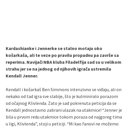
Kardashianke i Jennerke se stalno motaju oko
košarkaša, ali te veze po pravilu propadnu pa završe sa
reperima. Navijači NBA kluba Filadelfija sad su u velikom
strahu jer se na jednog od njihovih igrača ustremila
Kendall Jenner.
Kendall i košarkaš Ben Simmons intenzivno se viđaju, ali on
nekako od tad igra sve slabije, što je kulminiralo porazom
od očajnog Klivlenda. Zato je sad pokrenuta peticija da se
Kendall jednostavno zabrani ulazak na utakmice! “Jenner je
bila u prvom redu utakmice tokom poraza od najgoreg tima
u ligi, Klivlenda”, stoji u peticiji. “Mi kao fanovi ne možemo