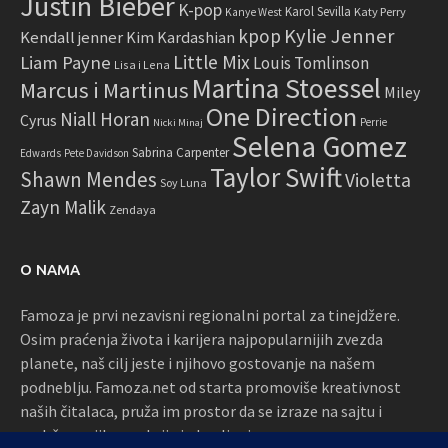
Justin Bieber
K-pop
Karol Sevilla
Katy Perry
Kanye West
Kylie Jenner
kpop
Kendall jenner
Kim Kardashian
Little Mix
Liam Payne
Louis Tomlinson
Lisa i Lena
Martina Stoessel
Marcus i Martinus
Miley
One Direction
Niall Horan
Cyrus
Perrie
Nicki Minaj
Selena Gomez
Sabrina Carpenter
Edwards
Pete Davidson
Taylor Swift
Shawn Mendes
Violetta
Soy Luna
Zayn Malik
Zendaya
O NAMA
Famoza je prvi nezavisni regionalni portal za tinejdžere.
Osim praćenja života i karijera najpopularnijih zvezda
planete, naš cilj jeste i njihovo gostovanje na našem
podneblju. Famoza.net od starta promoviše kreativnost
naših čitalaca, pruža im prostor da se izraze na sajtu i
podržava njihove akcije i okupljanja