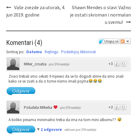
Vaše zvezde za utorak, 4.
Shawn Mendes o slavi: Važno
jun 2019. godine
je ostati skroman i normalan
u svemu!
Komentari
(
4
)
Uloguj se
Sortiraj po:
Datumu
Rejtingu
Poslednjoj Aktivnosti
+3
MMer_croatia
·
pre 374 nedelje
Znaci trebali smo cekati 9 mjeseci da se to dogodi stime da smo znali
kako ce se zvati a da o tome nismo imali pojma
Odgovor
+3
Poludela MMerka
·
pre 374 nedelje
A koliko pesama minimalno treba da ima na tom mini albumu??
Odgovor
2 odgovore
·
aktivan pre 374 nedelje