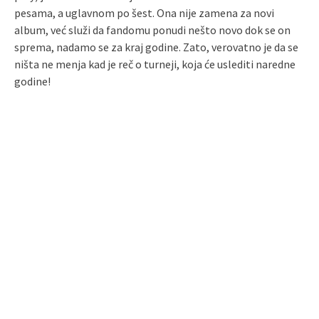
pesama, a uglavnom po šest. Ona nije zamena za novi
album, već služi da fandomu ponudi nešto novo dok se on
sprema, nadamo se za kraj godine. Zato, verovatno je da se
ništa ne menja kad je reč o turneji, koja će uslediti naredne
godine!