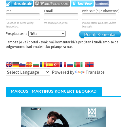
facebook
Ime
Email
Web sajt (nije obavezno)
Prikazuje se pored vašeg
Ne prikazuje se javno.
Ukoliko imate web sajt, upišite
komentara.
link ovde.
Pretplati se na
Pošalji Komentar
Famoza je vaš portal - svaki vaš komentar biće pročitan i trudićemo se da
odgovorimo kad imate neko pitanje za nas.
Powered by
Translate
MARCUS I MARTINUS KONCERT BEOGRAD