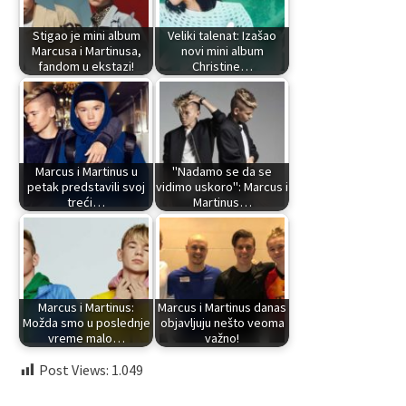
Stigao je mini album
Veliki talenat: Izašao
Marcusa i Martinusa,
novi mini album
fandom u ekstazi!
Christine…
Marcus i Martinus u
"Nadamo se da se
petak predstavili svoj
vidimo uskoro": Marcus i
treći…
Martinus…
Marcus i Martinus:
Marcus i Martinus danas
Možda smo u poslednje
objavljuju nešto veoma
vreme malo…
važno!
Post Views:
1.049