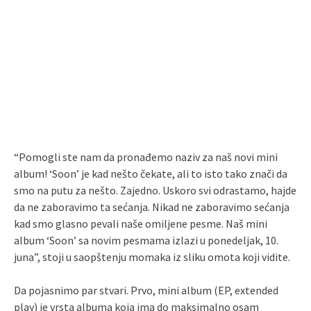
“Pomogli ste nam da pronađemo naziv za naš novi mini
album! ‘Soon’ je kad nešto čekate, ali to isto tako znači da
smo na putu za nešto. Zajedno. Uskoro svi odrastamo, hajde
da ne zaboravimo ta sećanja. Nikad ne zaboravimo sećanja
kad smo glasno pevali naše omiljene pesme. Naš mini
album ‘Soon’ sa novim pesmama izlazi u ponedeljak, 10.
juna”, stoji u saopštenju momaka iz sliku omota koji vidite.
Da pojasnimo par stvari. Prvo, mini album (EP, extended
play) je vrsta albuma koja ima do maksimalno osam