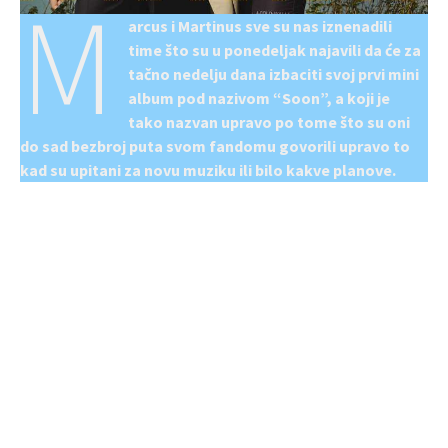
M
arcus i Martinus sve su nas iznenadili
time što su u ponedeljak najavili da će za
tačno nedelju dana izbaciti svoj prvi mini
album pod nazivom “Soon”, a koji je
tako nazvan upravo po tome što su oni
do sad bezbroj puta svom fandomu govorili upravo to
kad su upitani za novu muziku ili bilo kakve planove.