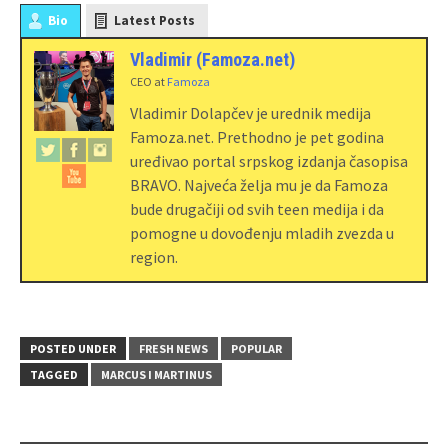
Bio
Latest Posts
Vladimir (Famoza.net)
CEO
at
Famoza
Vladimir Dolapčev je urednik medija
Famoza.net. Prethodno je pet godina
uređivao portal srpskog izdanja časopisa
BRAVO. Najveća želja mu je da Famoza
bude drugačiji od svih teen medija i da
pomogne u dovođenju mladih zvezda u
region.
POSTED UNDER
FRESH NEWS
POPULAR
TAGGED
MARCUS I MARTINUS