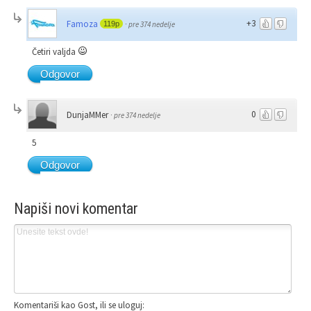
+3
Famoza
119p
·
pre 374 nedelje
Četiri valjda
Odgovor
0
DunjaMMer
·
pre 374 nedelje
5
Odgovor
Napiši novi komentar
Komentariši kao Gost, ili se uloguj: