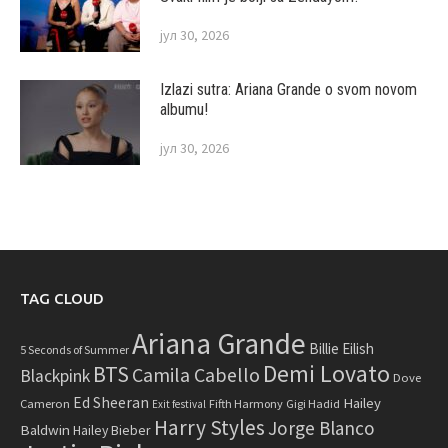
јул 30, 2026
Izlazi sutra: Ariana Grande o svom novom
albumu!
јул 30, 2026
TAG CLOUD
Ariana Grande
Billie Eilish
5 Seconds of Summer
Demi Lovato
BTS
Camila Cabello
Blackpink
Dove
Ed Sheeran
Hailey
Cameron
Fifth Harmony
Gigi Hadid
Exit festival
Harry Styles
Jorge Blanco
Baldwin
Hailey Bieber