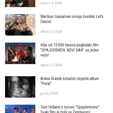
август 3, 2026
Martinus Gunnarsen osvaja švedski Let’s
Dance!
август 3, 2026
Više od 12.000 fanova pogledalo film
“SPAJDERMEN: NOVI DAN” za jedno
veče!
август 3, 2026
Ariana Grande konačno objavila album
“Petal”
јул 31, 2026
Tom Holland o novom “Spajdermenu”:
Svaki film je bolji sa Zendayom!