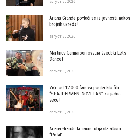
август 5, 2026
Ariana Grande povlači se iz javnosti, nakon
brojnih uvreda!
август 3, 2026
Martinus Gunnarsen osvaja švedski Let’s
Dance!
август 3, 2026
Više od 12.000 fanova pogledalo film
“SPAJDERMEN: NOVI DAN” za jedno
veče!
август 3, 2026
Ariana Grande konačno objavila album
“Petal”