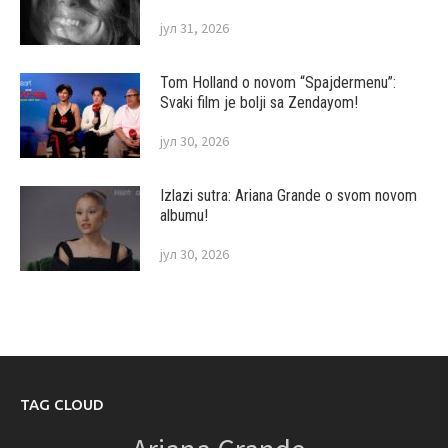
јул 31, 2026
Tom Holland o novom “Spajdermenu”:
Svaki film je bolji sa Zendayom!
јул 30, 2026
Izlazi sutra: Ariana Grande o svom novom
albumu!
јул 30, 2026
TAG CLOUD