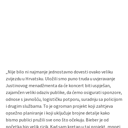
„Nije bilo ni najmanje jednostavno dovesti ovako veliku
zvijezdu u Hrvatsku. Uložili smo puno truda u uvjeravanje
Justinovog menadžmenta da će koncert biti uspješan,
zajamčen veliki odaziv publike, da ćemo osigurati sponzore,
odnose s javnošću, logističku potporu, suradnju sa policijom
i drugim službama. To je ogroman projekt koji zahtjeva
opsežno planiranje i koji uključuje brojne detalje kako
bismo publici pružili sve ono što očekuju. Bieber je od
početka bio velik rizik. Kad sam kretao u taj projekt, mnogi