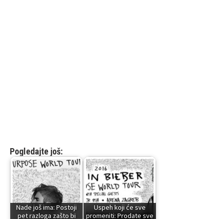
Pogledajte još:
Nade još ima: Postoji
Uspeh koji će sve
pet razloga zašto bi
promeniti: Prodate sve