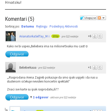
Hrvatsku!
Komentari
(
5
)
Uloguj se
Sortiraj po:
Datumu
Rejtingu
Poslednjoj Aktivnosti
+6
ArianatorkaSelTay_M☆
101p
·
pre 522 nedelje
Kako ne bi uspeo,Beliebera ima na milione!Svaka mu cast!☺
Odgovor
+1
Belieberkaaa
·
pre 522 nedelje
,,Rasprodana Arena Zagreb pokazuje da smo ipak uspjeli i da nas u
studenom očekuje neviđeni koncertni spektakl“
Znaci sve karte su ipak rasprodate,ili??
Odgovor
1 odgovor
·
aktivan pre 522 nedelje