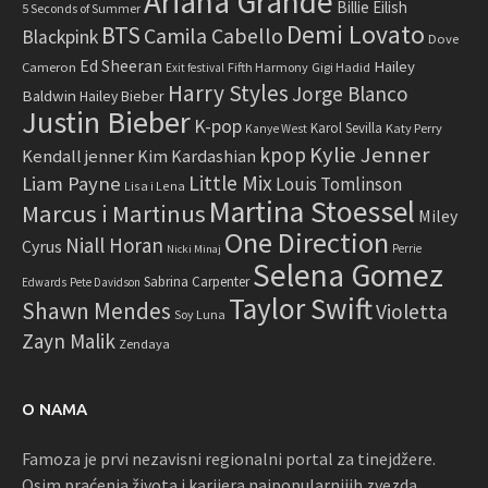
Ariana Grande
Billie Eilish
5 Seconds of Summer
Demi Lovato
BTS
Camila Cabello
Blackpink
Dove
Ed Sheeran
Hailey
Cameron
Fifth Harmony
Gigi Hadid
Exit festival
Harry Styles
Jorge Blanco
Baldwin
Hailey Bieber
Justin Bieber
K-pop
Karol Sevilla
Katy Perry
Kanye West
Kylie Jenner
kpop
Kendall jenner
Kim Kardashian
Little Mix
Liam Payne
Louis Tomlinson
Lisa i Lena
Martina Stoessel
Marcus i Martinus
Miley
One Direction
Niall Horan
Cyrus
Perrie
Nicki Minaj
Selena Gomez
Sabrina Carpenter
Edwards
Pete Davidson
Taylor Swift
Shawn Mendes
Violetta
Soy Luna
Zayn Malik
Zendaya
O NAMA
Famoza je prvi nezavisni regionalni portal za tinejdžere.
Osim praćenja života i karijera najpopularnijih zvezda