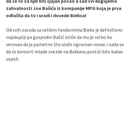
da će to za njih biti sjajan posao a sad svi dugujemo
zahvalnosti Joe Bašiću iz kompanije MPG koja je prva
odlučila da to i uradi i dovede Biebsa!
Od svih zvezda sa velikim fandomima Biebs je definitivno
najskuplji pa gospodin Bašić ističe da mu je retko ko
verovao da ja pametno što ulaže ogroman novac i nada se
da će koncert mlade zvezde na Balkanu postići bilo kakav
uspeh.