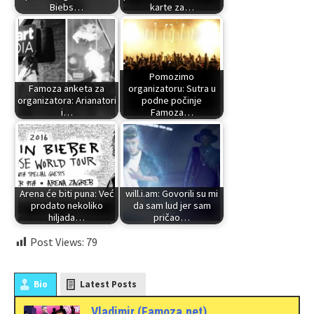
Biebs…
karte za…
Pomozimo
Famoza anketa za
organizatoru: Sutra u
organizatora: Arianatori
podne počinje
i…
Famoza…
Arena će biti puna: Već
will.i.am: Govorili su mi
prodato nekoliko
da sam lud jer sam
hiljada…
pričao…
Post Views:
79
Bio
Latest Posts
Vladimir (Famoza.net)