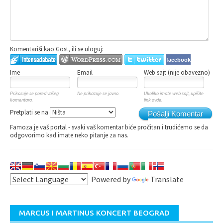
Komentariši kao Gost, ili se uloguj:
facebook
Ime
Email
Web sajt (nije obavezno)
Prikazuje se pored vašeg
Ne prikazuje se javno.
Ukoliko imate web sajt, upišite
komentara.
link ovde.
Pretplati se na
Pošalji Komentar
Famoza je vaš portal - svaki vaš komentar biće pročitan i trudićemo se da
odgovorimo kad imate neko pitanje za nas.
Powered by
Translate
MARCUS I MARTINUS KONCERT BEOGRAD