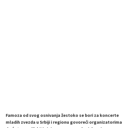
Famoza od svog osnivanja žestoko se bori za koncerte
mladih zvezda u Srbiji i regionu govoreći organizatorima