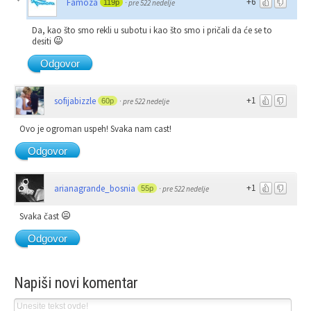
+6
Famoza
119p
·
pre 522 nedelje
Da, kao što smo rekli u subotu i kao što smo i pričali da će se to
desiti
Odgovor
+1
sofijabizzle
60p
·
pre 522 nedelje
Ovo je ogroman uspeh! Svaka nam cast!
Odgovor
+1
arianagrande_bosnia
55p
·
pre 522 nedelje
Svaka čast
Odgovor
Napiši novi komentar