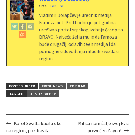
CEO
at
Famoza
Vladimir Dolapčev je urednik medija
Famoza.net. Prethodno je pet godina
uređivao portal srpskog izdanja časopisa
BRAVO. Najveća želja mu je da Famoza
bude drugačiji od svih teen medija i da
pomogne u dovođenju mladih zvezda u
region.
POSTED UNDER
FRESH NEWS
POPULAR
TAGGED
JUSTIN BIEBER
Karol Sevilla bacila oko
Milica nam šalje svoj kviz
na region, pozdravila
posvećen Zaynu!