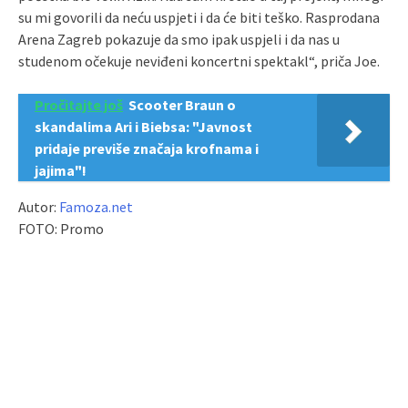
su mi govorili da neću uspjeti i da će biti teško. Rasprodana
Arena Zagreb pokazuje da smo ipak uspjeli i da nas u
studenom očekuje neviđeni koncertni spektakl“, priča Joe.
Pročitajte još
Scooter Braun o
skandalima Ari i Biebsa: "Javnost
pridaje previše značaja krofnama i
jajima"!
Autor:
Famoza.net
FOTO: Promo