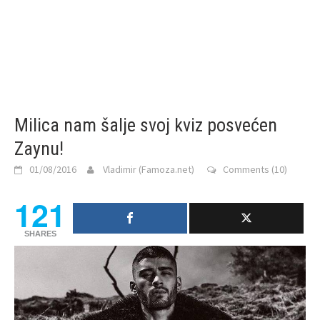
Milica nam šalje svoj kviz posvećen
Zaynu!
01/08/2016
Vladimir (Famoza.net)
Comments (10)
121
SHARES