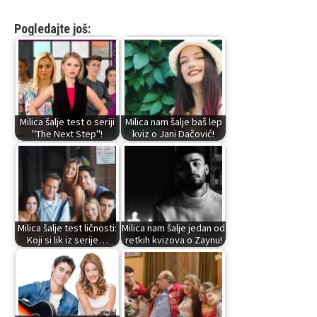
Pogledajte još:
Milica šalje test o seriji
Milica nam šalje baš lep
"The Next Step"!
kviz o Jani Dačović!
Milica šalje test ličnosti:
Milica nam šalje jedan od
Koji si lik iz serije…
retkih kvizova o Zaynu!