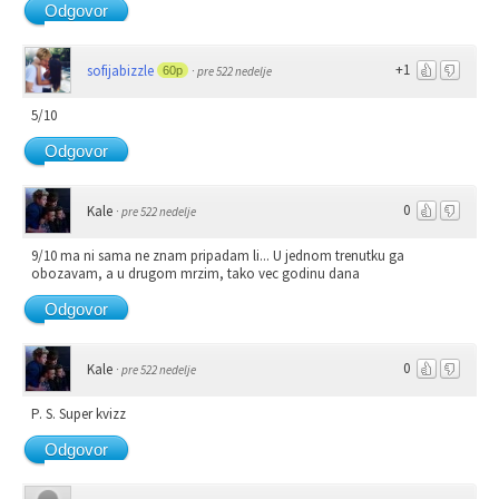
Odgovor
+1
sofijabizzle
60p
·
pre 522 nedelje
5/10
Odgovor
0
Kale
·
pre 522 nedelje
9/10 ma ni sama ne znam pripadam li... U jednom trenutku ga
obozavam, a u drugom mrzim, tako vec godinu dana
Odgovor
0
Kale
·
pre 522 nedelje
P. S. Super kvizz
Odgovor