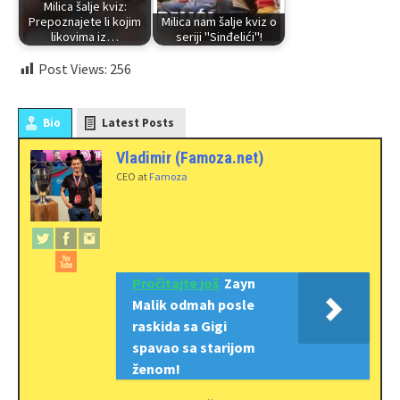
Milica šalje kviz:
Prepoznajete li kojim
Milica nam šalje kviz o
likovima iz…
seriji "Sinđelići"!
Post Views:
256
Bio
Latest Posts
Vladimir (Famoza.net)
CEO
at
Famoza
Pročitajte još
Zayn
Malik odmah posle
raskida sa Gigi
spavao sa starijom
ženom!