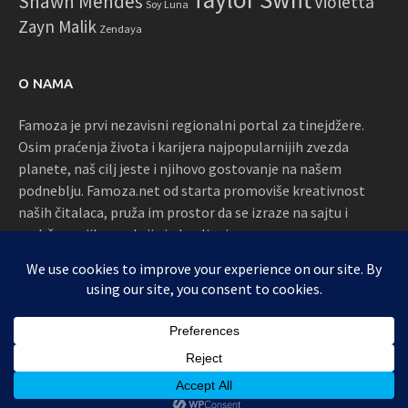
Shawn Mendes
Violetta
Soy Luna
Zayn Malik
Zendaya
O NAMA
Famoza je prvi nezavisni regionalni portal za tinejdžere.
Osim praćenja života i karijera najpopularnijih zvezda
planete, naš cilj jeste i njihovo gostovanje na našem
podneblju. Famoza.net od starta promoviše kreativnost
naših čitalaca, pruža im prostor da se izraze na sajtu i
podržava njihove akcije i okupljanja
Proudly powered by WordPress
|
Theme: Awaken by
ThemezHut
.