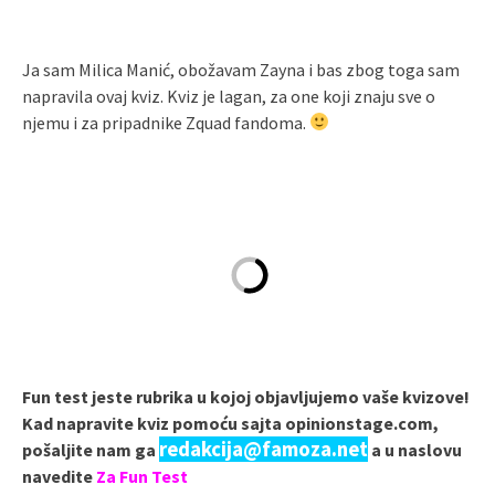
Ja sam Milica Manić, obožavam Zayna i bas zbog toga sam
napravila ovaj kviz. Kviz je lagan, za one koji znaju sve o
njemu i za pripadnike Zquad fandoma.
Fun test jeste rubrika u kojoj objavljujemo vaše kvizove!
Kad napravite kviz pomoću sajta opinionstage.com,
redakcija@famoza.net
pošaljite nam ga
a u naslovu
navedite
Za Fun Test