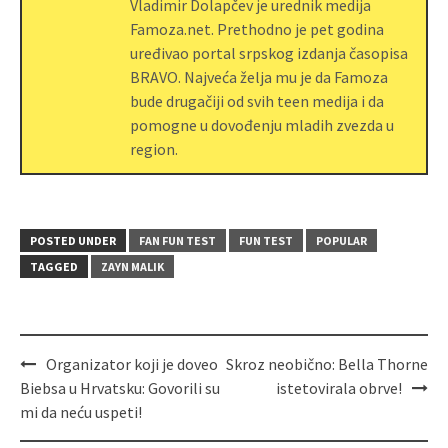
Vladimir Dolapčev je urednik medija
Famoza.net. Prethodno je pet godina
uređivao portal srpskog izdanja časopisa
BRAVO. Najveća želja mu je da Famoza
bude drugačiji od svih teen medija i da
pomogne u dovođenju mladih zvezda u
region.
POSTED UNDER
FAN FUN TEST
FUN TEST
POPULAR
TAGGED
ZAYN MALIK
Organizator koji je doveo
Skroz neobično: Bella Thorne
Biebsa u Hrvatsku: Govorili su
istetovirala obrve!
mi da neću uspeti!