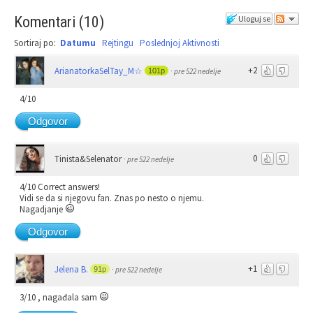
Komentari
(
10
)
Uloguj se
Sortiraj po:
Datumu
Rejtingu
Poslednjoj Aktivnosti
+2
ArianatorkaSelTay_M☆
101p
·
pre 522 nedelje
4/10
Odgovor
0
Tinista&Selenator
·
pre 522 nedelje
4/10 Correct answers!
Vidi se da si njegovu fan. Znas po nesto o njemu.
Nagadjanje
Odgovor
+1
Jelena B.
91p
·
pre 522 nedelje
3/10 , nagađala sam