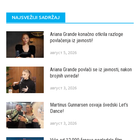
NAJSVEŽIJI SADRŽAJ
Ariana Grande konačno otkrila razloge
povlačenja iz javnosti!
август 5, 2026
Ariana Grande povlači se iz javnosti, nakon
brojnih uvreda!
август 3, 2026
Martinus Gunnarsen osvaja švedski Let’s
Dance!
август 3, 2026