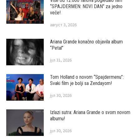
Više od 12.000 fanova pogledalo film
“SPAJDERMEN: NOVI DAN” za jedno
veče!
август 3, 2026
Ariana Grande konačno objavila album
“Petal”
јул 31, 2026
Tom Holland o novom “Spajdermenu”:
Svaki film je bolji sa Zendayom!
јул 30, 2026
Izlazi sutra: Ariana Grande o svom novom
albumu!
јул 30, 2026