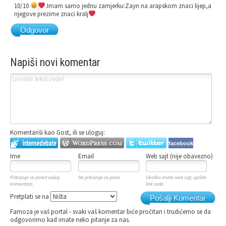
10/10
.Imam samo jednu zamjerku:Zayn na arapskom znaci lijep,a
njegove prezime znaci kralj
Odgovor
Napiši novi komentar
Komentariši kao Gost, ili se uloguj:
facebook
Ime
Email
Web sajt (nije obavezno)
Prikazuje se pored vašeg
Ne prikazuje se javno.
Ukoliko imate web sajt, upišite
komentara.
link ovde.
Pretplati se na
Pošalji Komentar
Famoza je vaš portal - svaki vaš komentar biće pročitan i trudićemo se da
odgovorimo kad imate neko pitanje za nas.