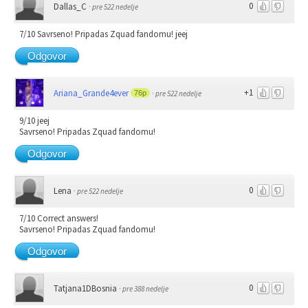
0
Dallas_C
·
pre 522 nedelje
7/10 Savrseno! Pripadas Zquad fandomu! jeej
Odgovor
+1
Ariana_Grande4ever
76p
·
pre 522 nedelje
9/10 jeej
Savrseno! Pripadas Zquad fandomu!
Odgovor
0
Lena
·
pre 522 nedelje
7/10 Correct answers!
Savrseno! Pripadas Zquad fandomu!
Odgovor
0
Tatjana1DBosnia
·
pre 388 nedelje