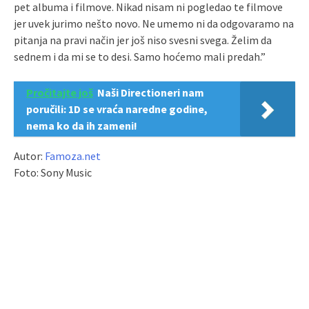
pet albuma i filmove. Nikad nisam ni pogledao te filmove
jer uvek jurimo nešto novo. Ne umemo ni da odgovaramo na
pitanja na pravi način jer još niso svesni svega. Želim da
sednem i da mi se to desi. Samo hoćemo mali predah.”
Pročitajte još
Naši Directioneri nam
poručili: 1D se vraća naredne godine,
nema ko da ih zameni!
Autor:
Famoza.net
Foto: Sony Music