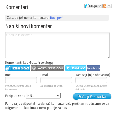
Komentari
Uloguj se
Za sada još nema komentara.
Budi prvi!
Napiši novi komentar
Komentariši kao Gost, ili se uloguj:
facebook
Ime
Email
Web sajt (nije obavezno)
Prikazuje se pored vašeg
Ne prikazuje se javno.
Ukoliko imate web sajt, upišite
komentara.
link ovde.
Pretplati se na
Pošalji Komentar
Famoza je vaš portal - svaki vaš komentar biće pročitan i trudićemo se da
odgovorimo kad imate neko pitanje za nas.