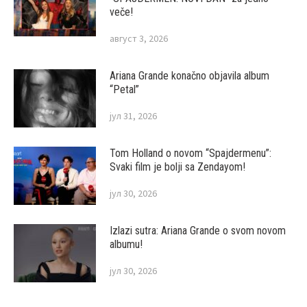
veče!
август 3, 2026
Ariana Grande konačno objavila album
“Petal”
јул 31, 2026
Tom Holland o novom “Spajdermenu”:
Svaki film je bolji sa Zendayom!
јул 30, 2026
Izlazi sutra: Ariana Grande o svom novom
albumu!
јул 30, 2026