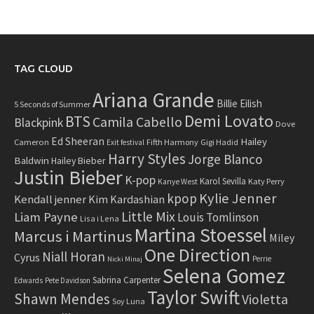
TAG CLOUD
Ariana Grande
Billie Eilish
5 Seconds of Summer
Demi Lovato
BTS
Camila Cabello
Blackpink
Dove
Ed Sheeran
Hailey
Cameron
Fifth Harmony
Gigi Hadid
Exit festival
Harry Styles
Jorge Blanco
Baldwin
Hailey Bieber
Justin Bieber
K-pop
Karol Sevilla
Katy Perry
Kanye West
Kylie Jenner
kpop
Kendall jenner
Kim Kardashian
Little Mix
Liam Payne
Louis Tomlinson
Lisa i Lena
Martina Stoessel
Marcus i Martinus
Miley
One Direction
Niall Horan
Cyrus
Perrie
Nicki Minaj
Selena Gomez
Sabrina Carpenter
Edwards
Pete Davidson
Taylor Swift
Shawn Mendes
Violetta
Soy Luna