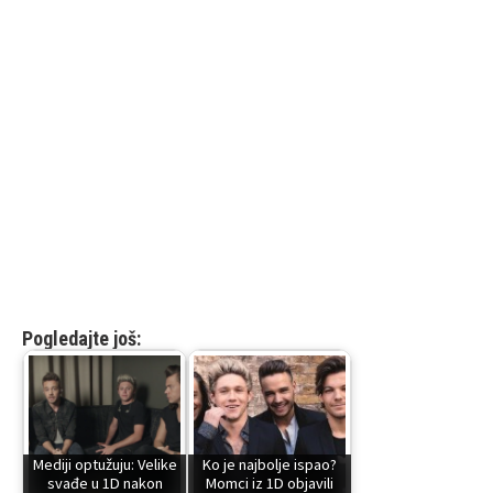
Pogledajte još:
Mediji optužuju: Velike
Ko je najbolje ispao?
svađe u 1D nakon
Momci iz 1D objavili