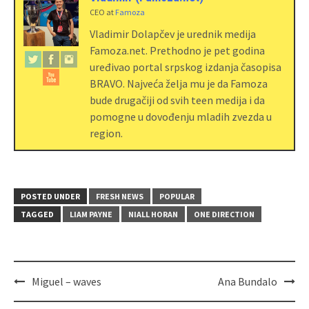
CEO
at
Famoza
Vladimir Dolapčev je urednik medija
Famoza.net. Prethodno je pet godina
uređivao portal srpskog izdanja časopisa
BRAVO. Najveća želja mu je da Famoza
bude drugačiji od svih teen medija i da
pomogne u dovođenju mladih zvezda u
region.
POSTED UNDER
FRESH NEWS
POPULAR
TAGGED
LIAM PAYNE
NIALL HORAN
ONE DIRECTION
Miguel – waves
Ana Bundalo