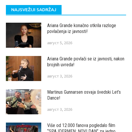
NAJSVEŽIJI SADRŽAJ
Ariana Grande konačno otkrila razloge
povlačenja iz javnosti!
август 5, 2026
Ariana Grande povlači se iz javnosti, nakon
brojnih uvreda!
август 3, 2026
Martinus Gunnarsen osvaja švedski Let’s
Dance!
август 3, 2026
Više od 12.000 fanova pogledalo film
“SPAJDERMEN: NOVI DAN” za jedno