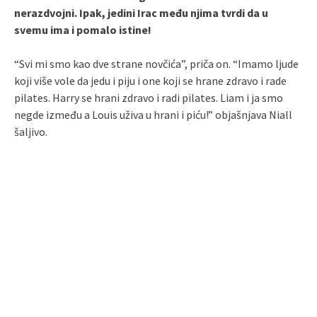
nerazdvojni. Ipak, jedini Irac među njima tvrdi da u
svemu ima i pomalo istine!
“Svi mi smo kao dve strane novčića”, priča on. “Imamo ljude
koji više vole da jedu i piju i one koji se hrane zdravo i rade
pilates. Harry se hrani zdravo i radi pilates. Liam i ja smo
negde između a Louis uživa u hrani i piću!” objašnjava Niall
šaljivo.