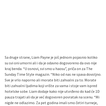
Sa druge strane, Liam Payne je još jednom pojasnio koliko
su svi oni umorni ali i da je odavno dogovoreno da ovo nije
kraj benda. “U osnovi, svi smo u haosu”, priča on za The
Sunday Time Style magazin. “Niko od nas ne spava dovoljno.
Sve je vrlo naporno ali morate biti zahvalni za to. Morate
biti zahvalni ljudima koji vrište za vama i stoje vam ispred
hotelske sobe. Liam dodaje kako nije utvrđeno do kad će 1D
pauza trajati ali da je već dogovoren povratak na scenu. “Mi
nigde ne odlazimo. Za pet godina imali smo četiri turneje,