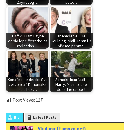
Zaynovog…
solo…
1D živi: Liam Payne
Iznenađenje Ellie
dobio lepe čestitke za
Goulding: Niall Horan i ja
rođendan…
pišemo pesme!
Konačno se desilo: Sva
Samokritični Niall i
četvorica 1D momaka
Harry: Mi smo jako
su u Los…
dosadne osobe!
Post Views:
127
Bio
Latest Posts
Vladimir (Famoza.net)