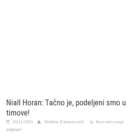
Niall Horan: Tačno je, podeljeni smo u
timove!
03/11/2015
Vladimir (Famoza.net)
Reci nam svoje
miljenje!