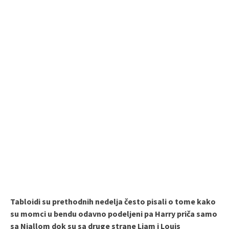
Tabloidi su prethodnih nedelja često pisali o tome kako
su momci u bendu odavno podeljeni pa Harry priča samo
sa Niallom dok su sa druge strane Liam i Louis