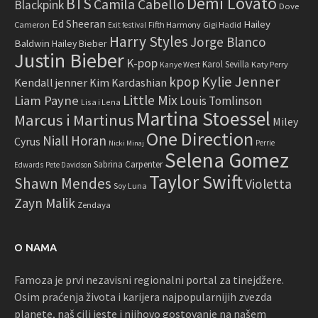
Demi Lovato
BTS
Camila Cabello
Blackpink
Dove
Ed Sheeran
Hailey
Cameron
Fifth Harmony
Gigi Hadid
Exit festival
Harry Styles
Jorge Blanco
Baldwin
Hailey Bieber
Justin Bieber
K-pop
Karol Sevilla
Katy Perry
Kanye West
Kylie Jenner
kpop
Kendall jenner
Kim Kardashian
Little Mix
Liam Payne
Louis Tomlinson
Lisa i Lena
Martina Stoessel
Marcus i Martinus
Miley
One Direction
Niall Horan
Cyrus
Perrie
Nicki Minaj
Selena Gomez
Sabrina Carpenter
Edwards
Pete Davidson
Taylor Swift
Shawn Mendes
Violetta
Soy Luna
Zayn Malik
Zendaya
O NAMA
Famoza je prvi nezavisni regionalni portal za tinejdžere.
Osim praćenja života i karijera najpopularnijih zvezda
planete, naš cilj jeste i njihovo gostovanje na našem