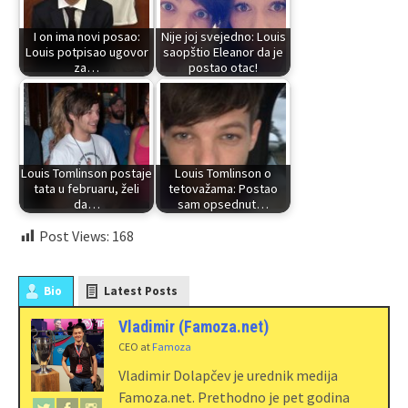
I on ima novi posao:
Nije joj svejedno: Louis
Louis potpisao ugovor
saopštio Eleanor da je
za…
postao otac!
Louis Tomlinson postaje
Louis Tomlinson o
tata u februaru, želi
tetovažama: Postao
da…
sam opsednut…
Post Views:
168
Bio
Latest Posts
Vladimir (Famoza.net)
CEO
at
Famoza
Vladimir Dolapčev je urednik medija
Famoza.net. Prethodno je pet godina