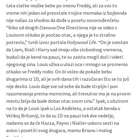
tata slatke muške bebe po imenu Freddy, ali za svo to
vreme niti jedan od preostale trojice momaka iz bojbenda
nije našao za shodno da dođe u posetu novorođenčetu.
“Niko od drugih članova One Directiona nije se video s
Louisom otkako je postao otac, a njega je to strašno
potreslo,” tvrdi izvor portala
Hollywood Life
. “On je svestan
da Liam, Niall i Harry sad imaju više slobodnog vremena,
budući da je bend na pauzi, te su zaista mogli doći i videti
njegovog sina. Louis uživa u ulozi oca i mnogo se promenio
otkako se Freddy rodio. On bi voleo da pokaže bebu
drugarima iz 1D, ali je ovih dana tih i razočaran što se to još
nije desilo. Louis daje sve od sebe da bude strpljiv i pun
razumevanja prema momcima, ali trenutno mu je na prvom
mestu želja da bude dobar otac svom sinu.” Ipak, s obzirom
na to da je Louis ipak u Los Anđelesu, a ostatak benda u
Velikoj Britaniji, te da su 1D na pauzi tek dve nedelje,
nadamo se da će Hazza, Payno i Nialler uskoro sesti na
avion i posetiti svog drugara, mamu Brianu i malog