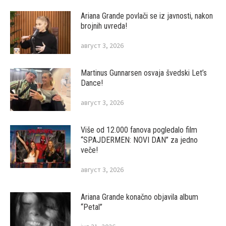
Ariana Grande povlači se iz javnosti, nakon
brojnih uvreda!
август 3, 2026
Martinus Gunnarsen osvaja švedski Let’s
Dance!
август 3, 2026
Više od 12.000 fanova pogledalo film
“SPAJDERMEN: NOVI DAN” za jedno
veče!
август 3, 2026
Ariana Grande konačno objavila album
“Petal”