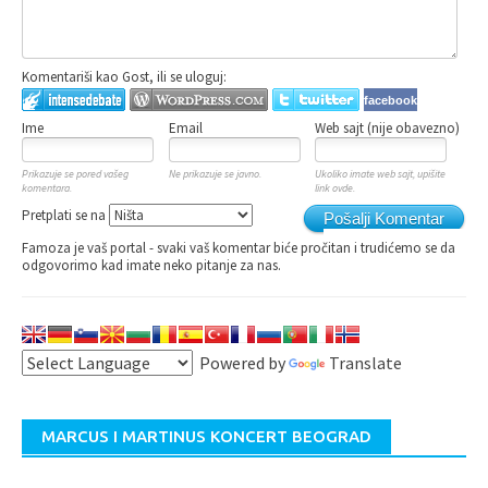
Komentariši kao Gost, ili se uloguj:
facebook
Ime
Email
Web sajt (nije obavezno)
Prikazuje se pored vašeg
Ne prikazuje se javno.
Ukoliko imate web sajt, upišite
komentara.
link ovde.
Pretplati se na
Pošalji Komentar
Famoza je vaš portal - svaki vaš komentar biće pročitan i trudićemo se da
odgovorimo kad imate neko pitanje za nas.
Powered by
Translate
MARCUS I MARTINUS KONCERT BEOGRAD