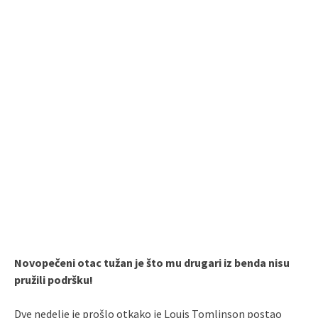
Novopečeni otac tužan je što mu drugari iz benda nisu
pružili podršku!
Dve nedelje je prošlo otkako je Louis Tomlinson postao