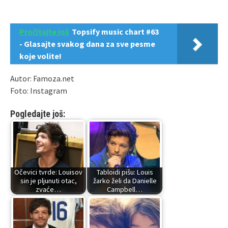
Pročitajte još
Topsify music chart #63
- Glasajte svakog dana za sve pesme
koje volite!
Autor: Famoza.net
Foto: Instagram
Pogledajte još:
Očevici tvrde: Louisov
Tabloidi pišu: Louis
sin je pljunuti otac,
žarko želi da Danielle
zvaće…
Campbell…