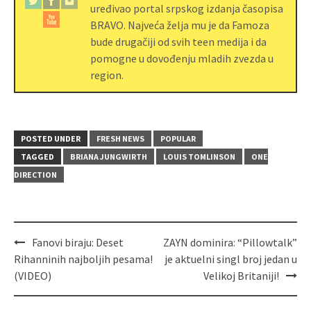
uređivao portal srpskog izdanja časopisa
BRAVO. Najveća želja mu je da Famoza
bude drugačiji od svih teen medija i da
pomogne u dovođenju mladih zvezda u
region.
POSTED UNDER
FRESH NEWS
POPULAR
TAGGED
BRIANA JUNGWIRTH
LOUIS TOMLINSON
ONE
DIRECTION
Fanovi biraju: Deset
ZAYN dominira: “Pillowtalk”
Rihanninih najboljih pesama!
je aktuelni singl broj jedan u
(VIDEO)
Velikoj Britaniji!