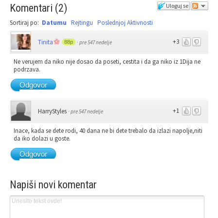
Komentari
(
2
)
Uloguj se
Sortiraj po:
Datumu
Rejtingu
Poslednjoj Aktivnosti
+3
Tinita
88p
·
pre 547 nedelje
Ne verujem da niko nije dosao da poseti, cestita i da ga niko iz 1Dija ne
podrzava.
Odgovor
+1
HarryStyles
·
pre 547 nedelje
Inace, kada se dete rodi, 40 dana ne bi dete trebalo da izlazi napolje,niti
da iko dolazi u goste.
Odgovor
Napiši novi komentar