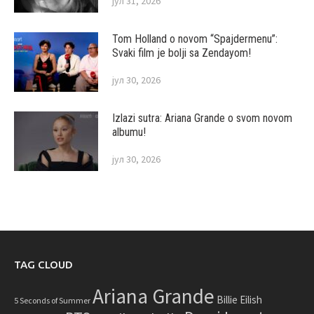
јул 31, 2026
Tom Holland o novom “Spajdermenu”:
Svaki film je bolji sa Zendayom!
јул 30, 2026
Izlazi sutra: Ariana Grande o svom novom
albumu!
јул 30, 2026
TAG CLOUD
Ariana Grande
Billie Eilish
5 Seconds of Summer