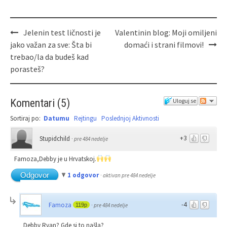
Jelenin test ličnosti je
Valentinin blog: Moji omiljeni
jako važan za sve: Šta bi
domaći i strani filmovi!
trebao/la da budeš kad
porasteš?
Komentari
(
5
)
Uloguj se
Sortiraj po:
Datumu
Rejtingu
Poslednjoj Aktivnosti
+3
Stupidchild
·
pre 484 nedelje
Famoza,Debby je u Hrvatskoj.
Odgovor
1 odgovor
·
aktivan pre 484 nedelje
-4
Famoza
119p
·
pre 484 nedelje
Debby Ryan? Gde si to našla?