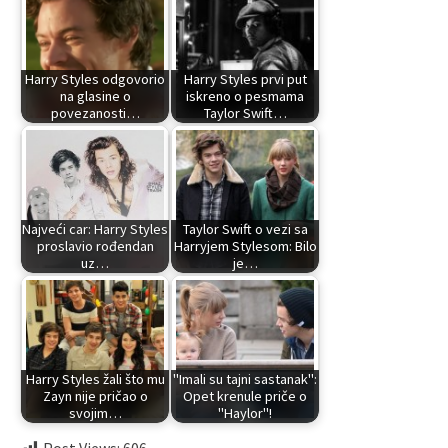
Harry Styles odgovorio
Harry Styles prvi put
na glasine o
iskreno o pesmama
povezanosti…
Taylor Swift…
Najveći car: Harry Styles
Taylor Swift o vezi sa
proslavio rođendan
Harryjem Stylesom: Bilo
uz…
je…
Harry Styles žali što mu
"Imali su tajni sastanak":
Zayn nije pričao o
Opet krenule priče o
svojim…
"Haylor"!