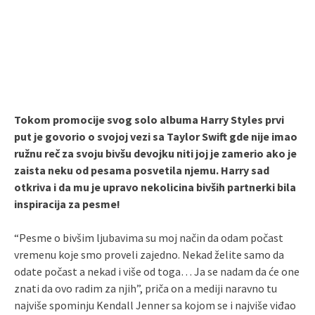
Tokom promocije svog solo albuma Harry Styles prvi
put je govorio o svojoj vezi sa Taylor Swift gde nije imao
ružnu reč za svoju bivšu devojku niti joj je zamerio ako je
zaista neku od pesama posvetila njemu. Harry sad
otkriva i da mu je upravo nekolicina bivših partnerki bila
inspiracija za pesme!
“Pesme o bivšim ljubavima su moj način da odam počast
vremenu koje smo proveli zajedno. Nekad želite samo da
odate počast a nekad i više od toga… Ja se nadam da će one
znati da ovo radim za njih”, priča on a mediji naravno tu
najviše spominju Kendall Jenner sa kojom se i najviše viđao