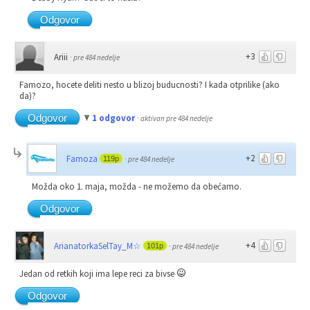
Odgovor
+3
Ariii
·
pre 484 nedelje
Famozo, hocete deliti nesto u blizoj buducnosti? I kada otprilike (ako
da)?
Odgovor
1 odgovor
·
aktivan pre 484 nedelje
+2
Famoza
119p
·
pre 484 nedelje
Možda oko 1. maja, možda - ne možemo da obećamo.
Odgovor
+4
ArianatorkaSelTay_M☆
101p
·
pre 484 nedelje
Jedan od retkih koji ima lepe reci za bivse
Odgovor