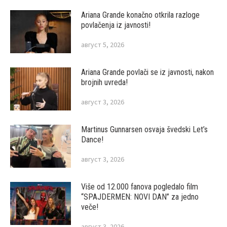
Ariana Grande konačno otkrila razloge
povlačenja iz javnosti!
август 5, 2026
Ariana Grande povlači se iz javnosti, nakon
brojnih uvreda!
август 3, 2026
Martinus Gunnarsen osvaja švedski Let’s
Dance!
август 3, 2026
Više od 12.000 fanova pogledalo film
“SPAJDERMEN: NOVI DAN” za jedno
veče!
август 3, 2026