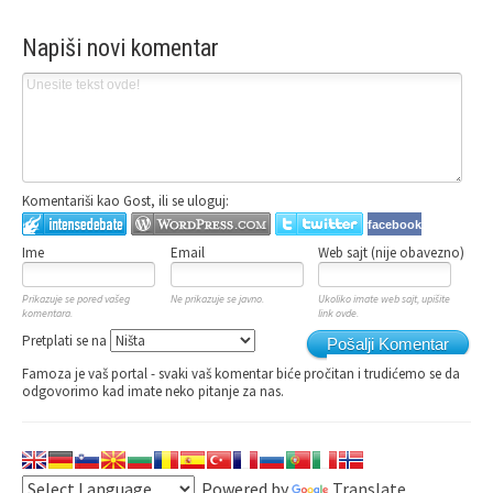
Napiši novi komentar
Komentariši kao Gost, ili se uloguj:
facebook
Ime
Email
Web sajt (nije obavezno)
Prikazuje se pored vašeg
Ne prikazuje se javno.
Ukoliko imate web sajt, upišite
komentara.
link ovde.
Pretplati se na
Pošalji Komentar
Famoza je vaš portal - svaki vaš komentar biće pročitan i trudićemo se da
odgovorimo kad imate neko pitanje za nas.
Powered by
Translate