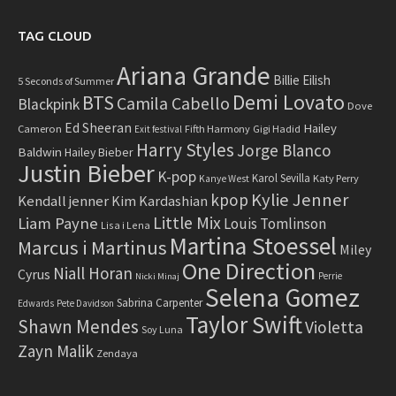
TAG CLOUD
Ariana Grande
Billie Eilish
5 Seconds of Summer
Demi Lovato
BTS
Camila Cabello
Blackpink
Dove
Ed Sheeran
Hailey
Cameron
Fifth Harmony
Gigi Hadid
Exit festival
Harry Styles
Jorge Blanco
Baldwin
Hailey Bieber
Justin Bieber
K-pop
Karol Sevilla
Katy Perry
Kanye West
Kylie Jenner
kpop
Kendall jenner
Kim Kardashian
Little Mix
Liam Payne
Louis Tomlinson
Lisa i Lena
Martina Stoessel
Marcus i Martinus
Miley
One Direction
Niall Horan
Cyrus
Perrie
Nicki Minaj
Selena Gomez
Sabrina Carpenter
Edwards
Pete Davidson
Taylor Swift
Shawn Mendes
Violetta
Soy Luna
Zayn Malik
Zendaya