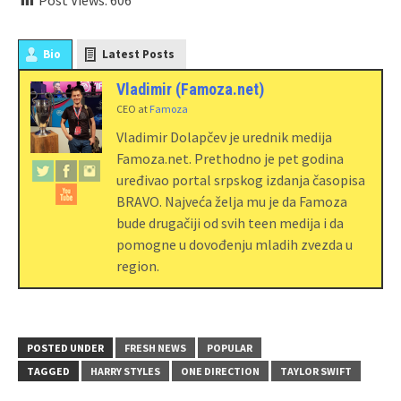
Post Views:
606
Bio
Latest Posts
Vladimir (Famoza.net)
CEO
at
Famoza
Vladimir Dolapčev je urednik medija
Famoza.net. Prethodno je pet godina
uređivao portal srpskog izdanja časopisa
BRAVO. Najveća želja mu je da Famoza
bude drugačiji od svih teen medija i da
pomogne u dovođenju mladih zvezda u
region.
POSTED UNDER
FRESH NEWS
POPULAR
TAGGED
HARRY STYLES
ONE DIRECTION
TAYLOR SWIFT