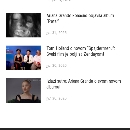
Ariana Grande konačno objavila album
“Petal”
јул 31, 2026
Tom Holland o novom “Spajdermenu”:
Svaki film je bolji sa Zendayom!
јул 30, 2026
Izlazi sutra: Ariana Grande o svom novom
albumu!
јул 30, 2026