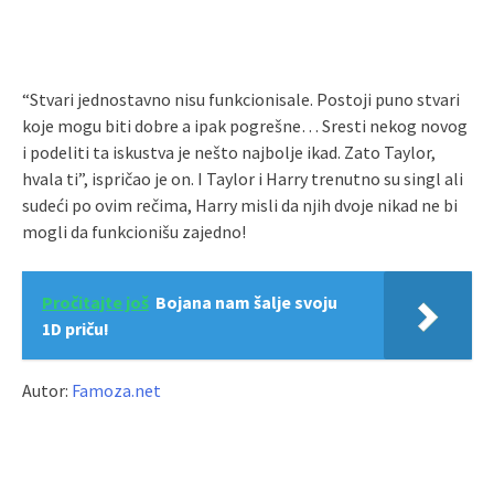
“Stvari jednostavno nisu funkcionisale. Postoji puno stvari
koje mogu biti dobre a ipak pogrešne… Sresti nekog novog
i podeliti ta iskustva je nešto najbolje ikad. Zato Taylor,
hvala ti”, ispričao je on. I Taylor i Harry trenutno su singl ali
sudeći po ovim rečima, Harry misli da njih dvoje nikad ne bi
mogli da funkcionišu zajedno!
Pročitajte još
Bojana nam šalje svoju
1D priču!
Autor:
Famoza.net