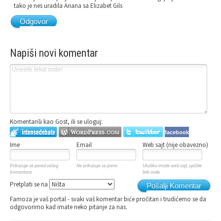
tako je nes uradila Ariana sa Elizabet Gils
Odgovor
Napiši novi komentar
Komentariši kao Gost, ili se uloguj:
facebook
Ime
Email
Web sajt (nije obavezno)
Prikazuje se pored vašeg
Ne prikazuje se javno.
Ukoliko imate web sajt, upišite
komentara.
link ovde.
Pretplati se na
Pošalji Komentar
Famoza je vaš portal - svaki vaš komentar biće pročitan i trudićemo se da
odgovorimo kad imate neko pitanje za nas.