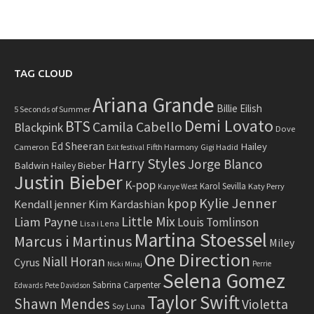
TAG CLOUD
Ariana Grande
Billie Eilish
5 Seconds of Summer
Demi Lovato
BTS
Camila Cabello
Blackpink
Dove
Ed Sheeran
Hailey
Cameron
Fifth Harmony
Gigi Hadid
Exit festival
Harry Styles
Jorge Blanco
Baldwin
Hailey Bieber
Justin Bieber
K-pop
Karol Sevilla
Katy Perry
Kanye West
Kylie Jenner
kpop
Kendall jenner
Kim Kardashian
Little Mix
Liam Payne
Louis Tomlinson
Lisa i Lena
Martina Stoessel
Marcus i Martinus
Miley
One Direction
Niall Horan
Cyrus
Perrie
Nicki Minaj
Selena Gomez
Sabrina Carpenter
Edwards
Pete Davidson
Taylor Swift
Shawn Mendes
Violetta
Soy Luna