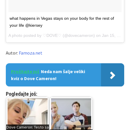
what happens in Vegas stays on your body for the rest of
your life @kiersey
A photo posted by ♡DOVE♡ (@dovecameron) on
Jan 15, 2017 at 6:42pm PST
Autor:
Famoza.net
Pročitajte još
Neda nam šalje veliki
kviz o Dove Cameron!
Pogledajte još:
Dove Cameron: Testo sa