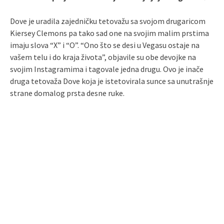
Dove je uradila zajedničku tetovažu sa svojom drugaricom
Kiersey Clemons pa tako sad one na svojim malim prstima
imaju slova “X” i “O”. “Ono što se desi u Vegasu ostaje na
vašem telu i do kraja života”, objavile su obe devojke na
svojim Instagramima i tagovale jedna drugu. Ovo je inače
druga tetovaža Dove koja je istetovirala sunce sa unutrašnje
strane domalog prsta desne ruke.