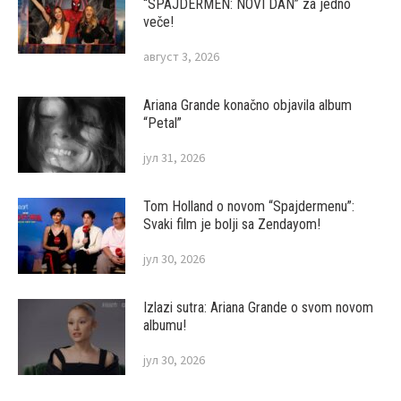
“SPAJDERMEN: NOVI DAN” za jedno
veče!
август 3, 2026
Ariana Grande konačno objavila album
“Petal”
јул 31, 2026
Tom Holland o novom “Spajdermenu”:
Svaki film je bolji sa Zendayom!
јул 30, 2026
Izlazi sutra: Ariana Grande o svom novom
albumu!
јул 30, 2026