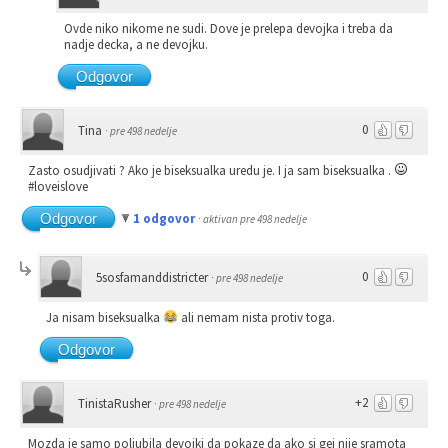
Ovde niko nikome ne sudi. Dove je prelepa devojka i treba da
nadje decka, a ne devojku.
Odgovor
0
Tina
·
pre 498 nedelje
Zasto osudjivati ? Ako je biseksualka uredu je. I ja sam biseksualka .
#loveislove
Odgovor
1 odgovor
·
aktivan pre 498 nedelje
0
5sosfamanddistricter
·
pre 498 nedelje
Ja nisam biseksualka
ali nemam nista protiv toga.
Odgovor
+2
TinistaRusher
·
pre 498 nedelje
Mozda je samo poljubila devojki da pokaze da ako si gej nije sramota