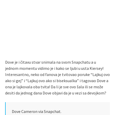
Dove je i čitavu stvar snimala na svom Snapchatu a u
jednom momentu vidimo je i kako se ljubi u usta Kiersey!
Interesantno, neko od fanova je tvitovao poruke “Lajkuj ovo
ako si gej” i “Lajkuj ovo ako si biseksualka” i tagovao Dove a
ona je lajkovala oba tvita! Da li je sve ovo šala ili se može
desiti da jednog dana Dove objavi da je u vezi sa devojkom?
Dove Cameron via Snapchat.