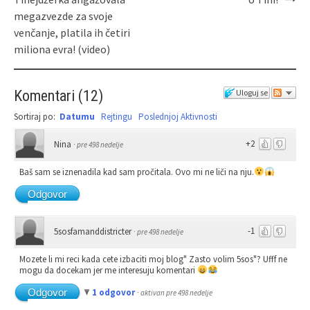
megazvezde za svoje
venčanje, platila ih četiri
miliona evra! (video)
Komentari
(
12
)
Uloguj se
Sortiraj po:
Datumu
Rejtingu
Poslednjoj Aktivnosti
+2
Nina
·
pre 498 nedelje
Baš sam se iznenadila kad sam pročitala. Ovo mi ne liči na nju.
Odgovor
-1
5sosfamanddistricter
·
pre 498 nedelje
Mozete li mi reci kada cete izbaciti moj blog" Zasto volim 5sos"? Ufff ne
mogu da docekam jer me interesuju komentari
Odgovor
1 odgovor
·
aktivan pre 498 nedelje