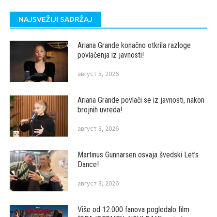
NAJSVEŽIJI SADRŽAJ
Ariana Grande konačno otkrila razloge
povlačenja iz javnosti!
август 5, 2026
Ariana Grande povlači se iz javnosti, nakon
brojnih uvreda!
август 3, 2026
Martinus Gunnarsen osvaja švedski Let’s
Dance!
август 3, 2026
Više od 12.000 fanova pogledalo film