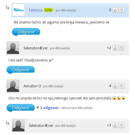
0
Famoza
119p
·
pre 498 nedelje
Ne znamo tačno ali sigurno pre kraja meseca, javićemo se
Odgovor
+2
Selenator4Ever
·
pre 498 nedelje
I sta sad? Osudjivacemo je?
Odgovor
-4
Arinator<3
·
pre 498 nedelje
Oio mi uopste ne lici na nju,nemogu vjeovati sta sam procitala.
Odgovor
1 odgovor
·
aktivan pre 498 nedelje
+3
Selenator4Ever
·
pre 498 nedelje