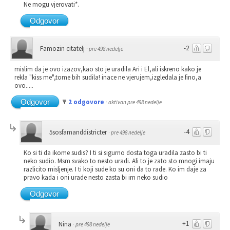
Ne mogu vjerovati*.
Odgovor
-2
Famozin citatelj
·
pre 498 nedelje
mislim da je ovo izazov,kao sto je uradila Ari i El,ali iskreno kako je
rekla "kiss me",tome bih sudila! inace ne vjerujem,izgledala je fino,a
ovo.....
Odgovor
2 odgovore
·
aktivan pre 498 nedelje
-4
5sosfamanddistricter
·
pre 498 nedelje
Ko si ti da ikome sudis? I ti si sigurno dosta toga uradila zasto bi ti
neko sudio. Msm svako to nesto uradi. Ali to je zato sto mnogi imaju
razlicito misljenje. I ti koji sude ko su oni da to rade. Ko im daje za
pravo kada i oni urade nesto zasta bi im neko sudio
Odgovor
+1
Nina
·
pre 498 nedelje