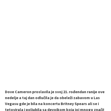
Dove Cameron proslavila je svoj 21. rođendan ranije ove
nedelje a taj dan odlučila je da obeleži zabavom u Las
Vegasu gde je bila na koncertu Britney Spears ali se i
tetovirala i poljubila sa devojkom koja joj mnogo znači!