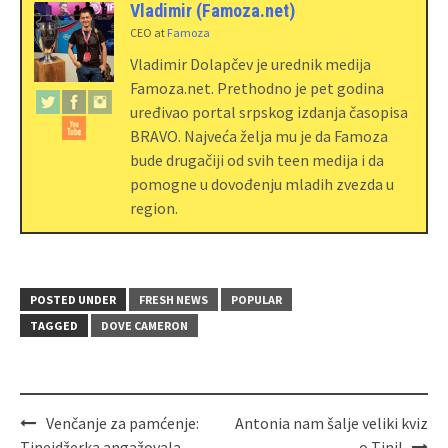
Vladimir (Famoza.net)
CEO
at
Famoza
Vladimir Dolapčev je urednik medija
Famoza.net. Prethodno je pet godina
uređivao portal srpskog izdanja časopisa
BRAVO. Najveća želja mu je da Famoza
bude drugačiji od svih teen medija i da
pomogne u dovođenju mladih zvezda u
region.
POSTED UNDER
FRESH NEWS
POPULAR
TAGGED
DOVE CAMERON
Venčanje za pamćenje:
Antonia nam šalje veliki kviz
Tinejdžerka angažovala
o Tini!