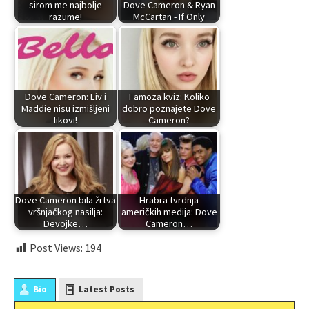
sirom me najbolje
Dove Cameron & Ryan
razume!
McCartan - If Only
Dove Cameron: Liv i
Famoza kviz: Koliko
Maddie nisu izmišljeni
dobro poznajete Dove
likovi!
Cameron?
Dove Cameron bila žrtva
Hrabra tvrdnja
vršnjačkog nasilja:
američkih medija: Dove
Devojke…
Cameron…
Post Views:
194
Bio
Latest Posts