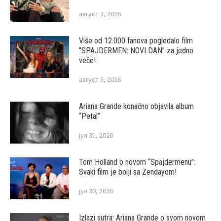
август 3, 2026
Više od 12.000 fanova pogledalo film
“SPAJDERMEN: NOVI DAN” za jedno
veče!
август 3, 2026
Ariana Grande konačno objavila album
“Petal”
јул 31, 2026
Tom Holland o novom “Spajdermenu”:
Svaki film je bolji sa Zendayom!
јул 30, 2026
Izlazi sutra: Ariana Grande o svom novom