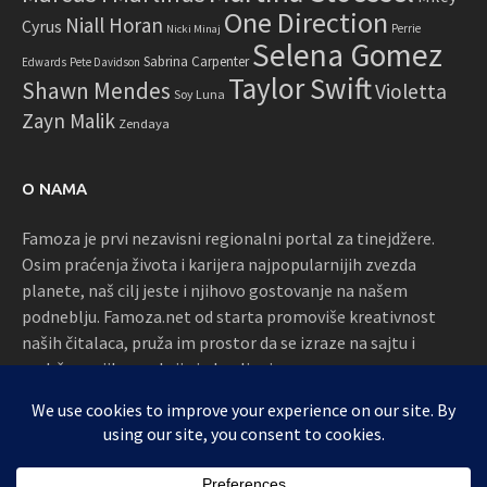
One Direction
Niall Horan
Cyrus
Perrie
Nicki Minaj
Selena Gomez
Sabrina Carpenter
Edwards
Pete Davidson
Taylor Swift
Shawn Mendes
Violetta
Soy Luna
Zayn Malik
Zendaya
O NAMA
Famoza je prvi nezavisni regionalni portal za tinejdžere.
Osim praćenja života i karijera najpopularnijih zvezda
planete, naš cilj jeste i njihovo gostovanje na našem
podneblju. Famoza.net od starta promoviše kreativnost
naših čitalaca, pruža im prostor da se izraze na sajtu i
podržava njihove akcije i okupljanja
Proudly powered by WordPress
|
Theme: Awaken by
ThemezHut
.