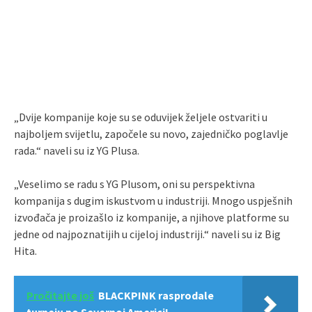
„Dvije kompanije koje su se oduvijek željele ostvariti u
najboljem svijetlu, započele su novo, zajedničko poglavlje
rada.“ naveli su iz YG Plusa.
„Veselimo se radu s YG Plusom, oni su perspektivna
kompanija s dugim iskustvom u industriji. Mnogo uspješnih
izvođača je proizašlo iz kompanije, a njihove platforme su
jedne od najpoznatijih u cijeloj industriji.“ naveli su iz Big
Hita.
Pročitajte još
BLACKPINK rasprodale
turneju po Severnoj Americi!