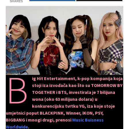
SHARES
B
ig Hit Entertainment, k-pop kompanija koja
stoji iza izvođača kao što su TOMORROW BY
TOGETHER i BTS, investirala je 7 bilijuna
wona (oko 63 milijuna dolara) u
konkurencijsku tvrtku YG, iza koje stoje
umjetnici poput BLACKPINK, Winner, iKON, PSY,
BIGBANG i mnogi drugi, prenosi
Music Buisness
Worldwide
.