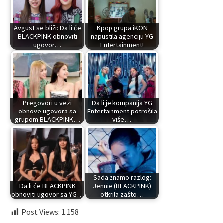
Avgust se bliži: Da li će
Kpop grupa iKON
BLACKPINK obnoviti
napustila agenciju YG
ugovor…
Entertainment!
Pregovori u vezi
Da li je kompanija YG
obnove ugovora sa
Entertainment potrošila
grupom BLACKPINK…
više…
Sada znamo razlog:
Da li će BLACKPINK
Jennie (BLACKPINK)
obnoviti ugovor sa YG…
otkrila zašto…
Post Views:
1.158