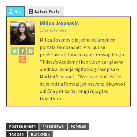
Bio
Latest Posts
Milica Jovanović
Editor
at
Famoza
Milica Jovanović je jedna od urednica
portala Famoza.net. Prvi put se
predstavila čitaocima putem svog bloga
Tinista's Academy i kao vlasnica i glavna
urednica izdanja digitalnog časopisa o
Martini Stoessel - "We Love Tini". Ističe
da je rad na Famozi jedinstveno iskustvo i
odlična prilika da i drugi čuju glas
tinejdžera.
POSTED UNDER
FRESH NEWS
POPULAR
TAGGED
BLACKPINK