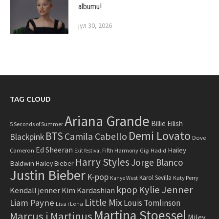
albumu!
јул 30, 2026
TAG CLOUD
Ariana Grande
Billie Eilish
5 Seconds of Summer
Demi Lovato
BTS
Camila Cabello
Blackpink
Dove
Ed Sheeran
Hailey
Cameron
Fifth Harmony
Gigi Hadid
Exit festival
Harry Styles
Jorge Blanco
Baldwin
Hailey Bieber
Justin Bieber
K-pop
Karol Sevilla
Katy Perry
Kanye West
Kylie Jenner
kpop
Kendall jenner
Kim Kardashian
Little Mix
Liam Payne
Louis Tomlinson
Lisa i Lena
Martina Stoessel
Marcus i Martinus
Miley