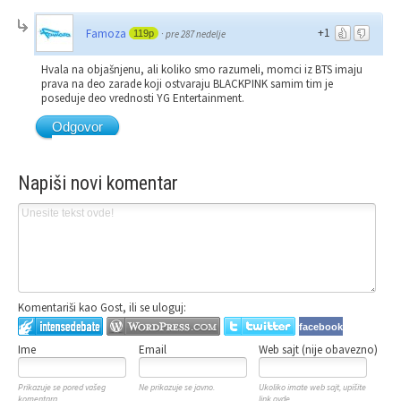
+1
Famoza
119p
·
pre 287 nedelje
Hvala na objašnjenu, ali koliko smo razumeli, momci iz BTS imaju
prava na deo zarade koji ostvaraju BLACKPINK samim tim je
poseduje deo vrednosti YG Entertainment.
Odgovor
Napiši novi komentar
Komentariši kao Gost, ili se uloguj:
facebook
Ime
Email
Web sajt (nije obavezno)
Prikazuje se pored vašeg
Ne prikazuje se javno.
Ukoliko imate web sajt, upišite
komentara.
link ovde.