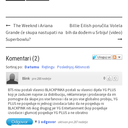
The Weeknd i Ariana
Billie Eilish poručila: Volela
Grande će skupa nastupati na
bih da dođem u Srbiju! (video)
Superbowlu?
Komentari
(
2
)
Uloguj se
Sortiraj po:
Datumu
Rejtingu
Poslednjoj Aktivnosti
0
Blink
·
pre 288 nedelje
BTS nisu postali vlasnici BLACKPINKA postali su vlasnici dijela YG PLUS
koji je zaduzen najvise za distribuciju, reklamiranje i prodavanje da im
pomogne da skupe jos vise fanova i da se jos vise globalno probiju, YG
PLUS ne posjeduje ni jednog izvodaca tako da ne posjeduju ni
BLACKPINK niti ikog drugog jer YG Entertainment (koji posjeduje
izvodace i glumce) posjeduje YG PLUS a ne obratno
Odgovor
1 odgovor
·
aktivan pre 287 nedelje