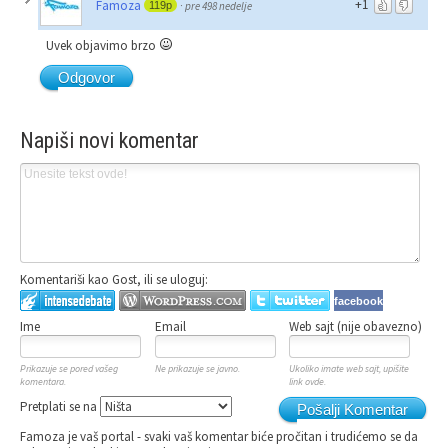
+1
Famoza
119p
·
pre 498 nedelje
Uvek objavimo brzo
Odgovor
Napiši novi komentar
Komentariši kao Gost, ili se uloguj:
facebook
Ime
Email
Web sajt (nije obavezno)
Prikazuje se pored vašeg
Ne prikazuje se javno.
Ukoliko imate web sajt, upišite
komentara.
link ovde.
Pretplati se na
Pošalji Komentar
Famoza je vaš portal - svaki vaš komentar biće pročitan i trudićemo se da