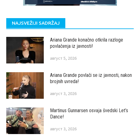
NAJSVEŽIJI SADRŽAJ
Ariana Grande konačno otkrila razloge
povlačenja iz javnosti!
август 5, 2026
Ariana Grande povlači se iz javnosti, nakon
brojnih uvreda!
август 3, 2026
Martinus Gunnarsen osvaja švedski Let’s
Dance!
август 3, 2026