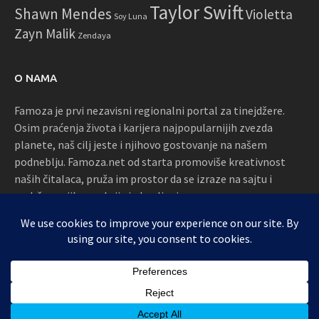
Taylor Swift
Shawn Mendes
Violetta
Soy Luna
Zayn Malik
Zendaya
O NAMA
Famoza je prvi nezavisni regionalni portal za tinejdžere.
Osim praćenja života i karijera najpopularnijih zvezda
planete, naš cilj jeste i njihovo gostovanje na našem
podneblju. Famoza.net od starta promoviše kreativnost
naših čitalaca, pruža im prostor da se izraze na sajtu i
podržava njihove akcije i okupljanja
Proudly powered by WordPress
|
Theme: Awaken by
ThemezHut
.