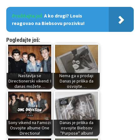
Pročitajte još
A ko drugi? Louis
reagovao na Biebsovu prozivku!
Pogledajte još:
Nastavlja se
Nema ga u prodaji:
Directionerski vikend: I
Danas je prilika da
danas možete…
osvojite…
Sony vikend na Famozi:
Danas je prilika da
Osvojite albume One
osvojite Biebsov
Directiona!
"Purpose" album!