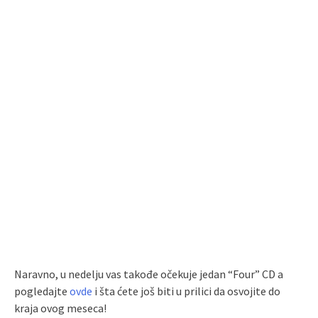
Naravno, u nedelju vas takođe očekuje jedan “Four” CD a
pogledajte
ovde
i šta ćete još biti u prilici da osvojite do
kraja ovog meseca!