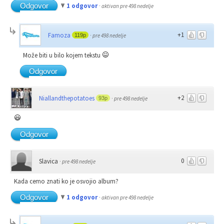
Odgovor
1 odgovor
·
aktivan pre 498 nedelje
+1
Famoza
119p
·
pre 498 nedelje
Može biti u bilo kojem tekstu
Odgovor
+2
Niallandthepotatoes
93p
·
pre 498 nedelje
Odgovor
0
Slavica
·
pre 498 nedelje
Kada cemo znati ko je osvojio album?
Odgovor
1 odgovor
·
aktivan pre 498 nedelje