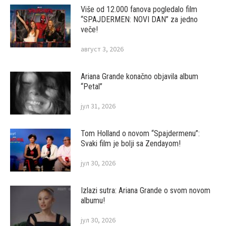
Više od 12.000 fanova pogledalo film
“SPAJDERMEN: NOVI DAN” za jedno
veče!
август 3, 2026
Ariana Grande konačno objavila album
“Petal”
јул 31, 2026
Tom Holland o novom “Spajdermenu”:
Svaki film je bolji sa Zendayom!
јул 30, 2026
Izlazi sutra: Ariana Grande o svom novom
albumu!
јул 30, 2026