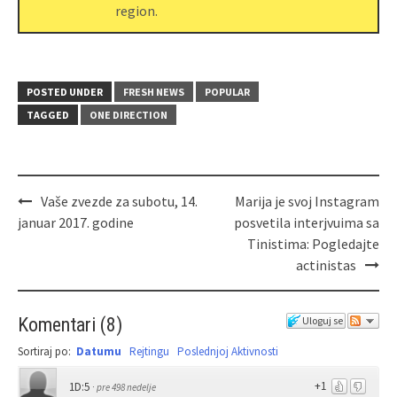
region.
POSTED UNDER
FRESH NEWS
POPULAR
TAGGED
ONE DIRECTION
Vaše zvezde za subotu, 14.
Marija je svoj Instagram
januar 2017. godine
posvetila interjvuima sa
Tinistima: Pogledajte
actinistas
Komentari
(
8
)
Uloguj se
Sortiraj po:
Datumu
Rejtingu
Poslednjoj Aktivnosti
+1
1D:5
·
pre 498 nedelje