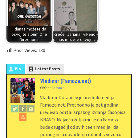
I danas možete da
osvojite album One
Kreće "Jariana" vikend -
Directiona!
danas možete osvojiti…
Post Views:
130
Bio
Latest Posts
Vladimir (Famoza.net)
CEO
at
Famoza
Vladimir Dolapčev je urednik medija
Famoza.net. Prethodno je pet godina
uređivao portal srpskog izdanja časopisa
BRAVO. Najveća želja mu je da Famoza
bude drugačiji od svih teen medija i da
pomogne u dovođenju mladih zvezda u