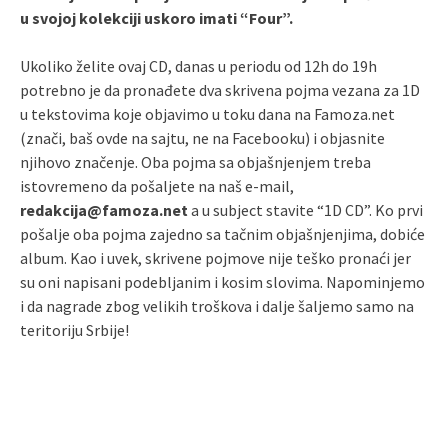
u svojoj kolekciji uskoro imati “Four”.
Ukoliko želite ovaj CD, danas u periodu od 12h do 19h
potrebno je da pronađete dva skrivena pojma vezana za 1D
u tekstovima koje objavimo u toku dana na Famoza.net
(znači, baš ovde na sajtu, ne na Facebooku) i objasnite
njihovo značenje. Oba pojma sa objašnjenjem treba
istovremeno da pošaljete na naš e-mail,
redakcija@famoza.net
a u subject stavite “1D CD”. Ko prvi
pošalje oba pojma zajedno sa tačnim objašnjenjima, dobiće
album. Kao i uvek, skrivene pojmove nije teško pronaći jer
su oni napisani podebljanim i kosim slovima. Napominjemo
i da nagrade zbog velikih troškova i dalje šaljemo samo na
teritoriju Srbije!