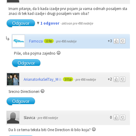
Imam pitanje, da li kada izadje prvi pojam ja vama odmah posaljem sta
znaci ili tek kad izadje i drugi posaljem vam oba?
Odgovor
1 odgovor
·
aktivan pre 498 nedelje
+3
Famoza
119p
·
pre 498 nedelje
Piše, oba pojma zajedno
Odgovor
+2
ArianatorkaSelTay_M☆
101p
·
pre 498 nedelje
Srecno Directioneri
Odgovor
0
Slavica
·
pre 498 nedelje
Da li ce tema teksta biti One Direction ili bilo koja?