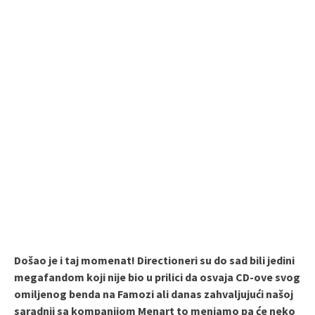
Došao je i taj momenat! Directioneri su do sad bili jedini
megafandom koji nije bio u prilici da osvaja CD-ove svog
omiljenog benda na Famozi ali danas zahvaljujući našoj
saradnji sa kompanijom Menart to menjamo pa će neko