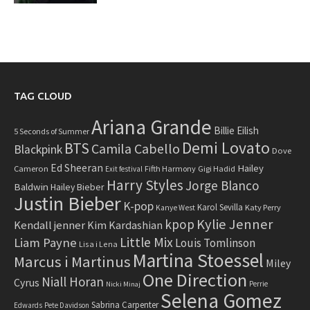
TAG CLOUD
Ariana Grande
Billie Eilish
5 Seconds of Summer
Demi Lovato
BTS
Camila Cabello
Blackpink
Dove
Ed Sheeran
Hailey
Cameron
Fifth Harmony
Gigi Hadid
Exit festival
Harry Styles
Jorge Blanco
Baldwin
Hailey Bieber
Justin Bieber
K-pop
Karol Sevilla
Katy Perry
Kanye West
Kylie Jenner
kpop
Kendall jenner
Kim Kardashian
Little Mix
Liam Payne
Louis Tomlinson
Lisa i Lena
Martina Stoessel
Marcus i Martinus
Miley
One Direction
Niall Horan
Cyrus
Perrie
Nicki Minaj
Selena Gomez
Sabrina Carpenter
Edwards
Pete Davidson