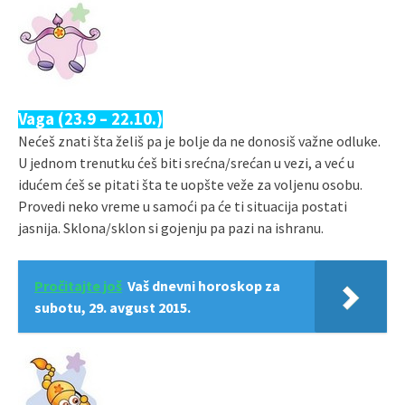
Vaga (23.9 – 22.10.)
Nećeš znati šta želiš pa je bolje da ne donosiš važne odluke.
U jednom trenutku ćeš biti srećna/srećan u vezi, a već u
idućem ćeš se pitati šta te uopšte veže za voljenu osobu.
Provedi neko vreme u samoći pa će ti situacija postati
jasnija. Sklona/sklon si gojenju pa pazi na ishranu.
Pročitajte još
Vaš dnevni horoskop za
subotu, 29. avgust 2015.