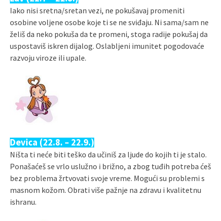
Iako nisi sretna/sretan vezi, ne pokušavaj promeniti
osobine voljene osobe koje ti se ne sviđaju. Ni sama/sam ne
želiš da neko pokuša da te promeni, stoga radije pokušaj da
uspostaviš iskren dijalog. Oslabljeni imunitet pogodovaće
razvoju viroze ili upale.
Devica (22.8. – 22.9.)
Ništa ti neće biti teško da učiniš za ljude do kojih ti je stalo.
Ponašaćeš se vrlo uslužno i brižno, a zbog tuđih potreba ćeš
bez problema žrtvovati svoje vreme. Mogući su problemi s
masnom kožom. Obrati više pažnje na zdravu i kvalitetnu
ishranu.