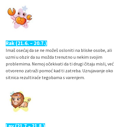
Rak (21.6. – 20.7.)
Imaš osećaj da se ne možeš osloniti na bliske osobe, ali
uzmi u obzir da su možda trenutno u nekim svojim
problemima. Nemoj očekivati da ti drugi čitaju misli, već
otvoreno zatraži pomoć kad ti zatreba. Uzrujavanje oko
sitnica rezultiraće tegobama s varenjem.
Lav (21.7 – 21.8.)