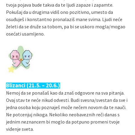
tvoja pojava bude takva da te ljudi zapaze i zapamte.
Pokušaj da u drugima vidiš ono pozitivno, umesto da
osuđuješ i konstantno pronalaziš mane svima. Ljudi neće
želeti da se druže sa tobom, pa bi se uskoro mogla/mogao
osećati usamljeno.
Blizanci (21.5. – 20.6.)
Nemoj da se ponašaš kao da znaš odgovore na sva pitanja.
Ovaj stav te neće nikud odvesti. Budi svesna/svestan da sve i
jedna osoba koju poznaješ može nečem novom da te nauči.
Ne potcenjuj nikoga. Nekoliko neobaveznih reči danas s
jednim neznancem bi moglo da potpuno promeni tvoje
viđenje sveta.