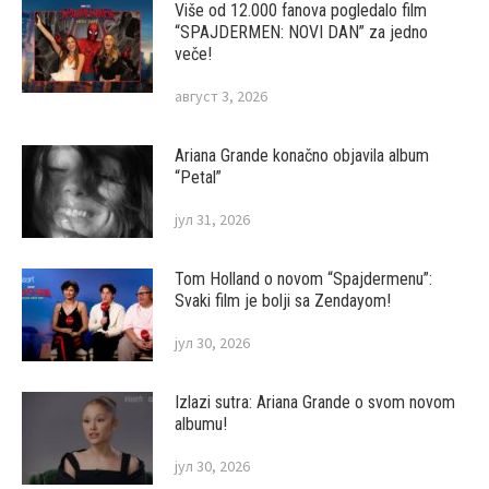
Više od 12.000 fanova pogledalo film
“SPAJDERMEN: NOVI DAN” za jedno
veče!
август 3, 2026
Ariana Grande konačno objavila album
“Petal”
јул 31, 2026
Tom Holland o novom “Spajdermenu”:
Svaki film je bolji sa Zendayom!
јул 30, 2026
Izlazi sutra: Ariana Grande o svom novom
albumu!
јул 30, 2026