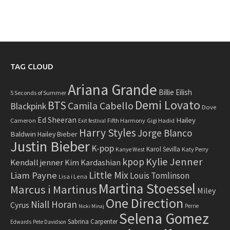
TAG CLOUD
Ariana Grande
Billie Eilish
5 Seconds of Summer
Demi Lovato
BTS
Camila Cabello
Blackpink
Dove
Ed Sheeran
Hailey
Cameron
Fifth Harmony
Gigi Hadid
Exit festival
Harry Styles
Jorge Blanco
Baldwin
Hailey Bieber
Justin Bieber
K-pop
Karol Sevilla
Katy Perry
Kanye West
Kylie Jenner
kpop
Kendall jenner
Kim Kardashian
Little Mix
Liam Payne
Louis Tomlinson
Lisa i Lena
Martina Stoessel
Marcus i Martinus
Miley
One Direction
Niall Horan
Cyrus
Perrie
Nicki Minaj
Selena Gomez
Sabrina Carpenter
Edwards
Pete Davidson