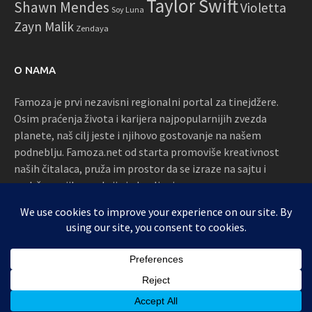
Taylor Swift
Shawn Mendes
Violetta
Soy Luna
Zayn Malik
Zendaya
O NAMA
Famoza je prvi nezavisni regionalni portal za tinejdžere.
Osim praćenja života i karijera najpopularnijih zvezda
planete, naš cilj jeste i njihovo gostovanje na našem
podneblju. Famoza.net od starta promoviše kreativnost
naših čitalaca, pruža im prostor da se izraze na sajtu i
podržava njihove akcije i okupljanja
Proudly powered by WordPress
|
Theme: Awaken by
ThemezHut
.