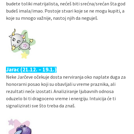
budete toliki matrijalista, nećeš biti srećna/srećan šta god
budeš imala/imao. Postoje stvari koje se ne mogu kupiti, a
koje su mnogo važnije, nastoj njih da neguješ.
Jarac (21.12. – 19.1.)
Neke Jarčeve očekuje dosta nerviranja oko naplate duga za
honorarni posao koji su obavljali u vreme praznika, ali
rezultati neće izostati. Analiziranje ljubavnih odnosa
oduzelo bi ti dragoceno vreme i energiju. Intuicija će ti
signalizirati sve što treba da znaš.