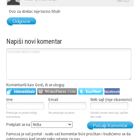
Ovo za strelac nije tacno hhah
Odgovor
Napiši novi komentar
Komentariši kao Gost, ili se uloguj:
facebook
Ime
Email
Web sajt (nije obavezno)
Prikazuje se pored vašeg
Ne prikazuje se javno.
Ukoliko imate web sajt, upišite
komentara.
link ovde.
Pretplati se na
Pošalji Komentar
Famoza je vaš portal - svaki vaš komentar biće pročitan i trudićemo se da
odgovorimo kad imate neko pitanje za nas.