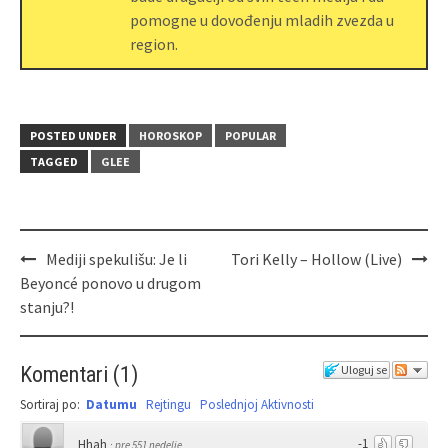
pomogne u dovođenju mladih zvezda u
region.
POSTED UNDER
HOROSKOP
POPULAR
TAGGED
GLEE
Mediji spekulišu: Je li
Tori Kelly – Hollow (Live)
Beyoncé ponovo u drugom
stanju?!
Komentari
(
1
)
Uloguj se
Sortiraj po:
Datumu
Rejtingu
Poslednjoj Aktivnosti
-1
Hhah
·
pre 551 nedelje