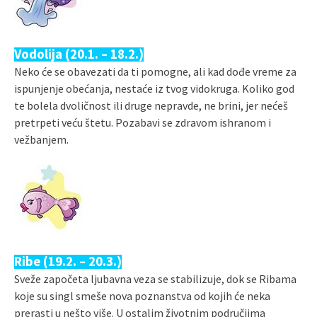
Vodolija (20.1. – 18.2.)
Neko će se obavezati da ti pomogne, ali kad dođe vreme za
ispunjenje obećanja, nestaće iz tvog vidokruga. Koliko god
te bolela dvoličnost ili druge nepravde, ne brini, jer nećeš
pretrpeti veću štetu. Pozabavi se zdravom ishranom i
vežbanjem.
Ribe (19.2. – 20.3.)
Sveže započeta ljubavna veza se stabilizuje, dok se Ribama
koje su singl smeše nova poznanstva od kojih će neka
prerasti u nešto više. U ostalim životnim područjima