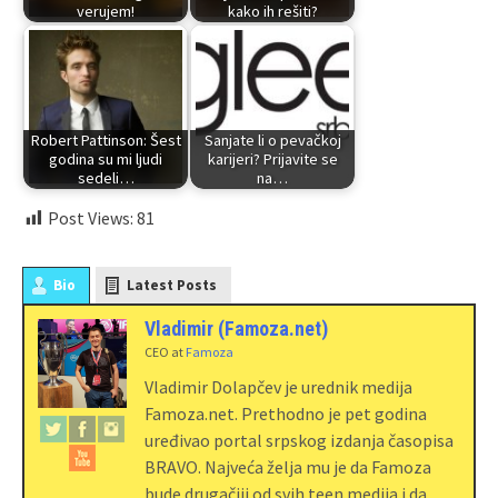
verujem!
kako ih rešiti?
Robert Pattinson: Šest
Sanjate li o pevačkoj
godina su mi ljudi
karijeri? Prijavite se
sedeli…
na…
Post Views:
81
Bio
Latest Posts
Vladimir (Famoza.net)
CEO
at
Famoza
Vladimir Dolapčev je urednik medija
Famoza.net. Prethodno je pet godina
uređivao portal srpskog izdanja časopisa
BRAVO. Najveća želja mu je da Famoza
bude drugačiji od svih teen medija i da