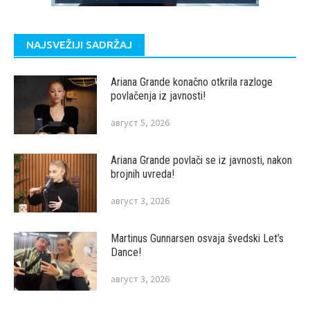
NAJSVEŽIJI SADRŽAJ
Ariana Grande konačno otkrila razloge
povlačenja iz javnosti!
август 5, 2026
Ariana Grande povlači se iz javnosti, nakon
brojnih uvreda!
август 3, 2026
Martinus Gunnarsen osvaja švedski Let’s
Dance!
август 3, 2026