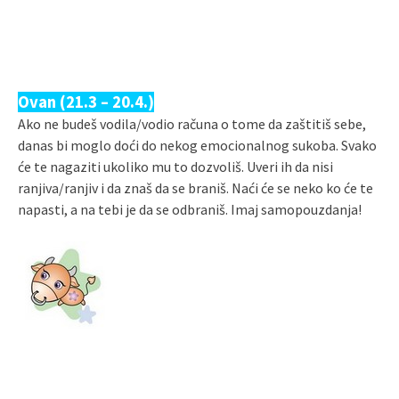
Ovan (21.3 – 20.4.)
Ako ne budeš vodila/vodio računa o tome da zaštitiš sebe,
danas bi moglo doći do nekog emocionalnog sukoba. Svako
će te nagaziti ukoliko mu to dozvoliš. Uveri ih da nisi
ranjiva/ranjiv i da znaš da se braniš. Naći će se neko ko će te
napasti, a na tebi je da se odbraniš. Imaj samopouzdanja!