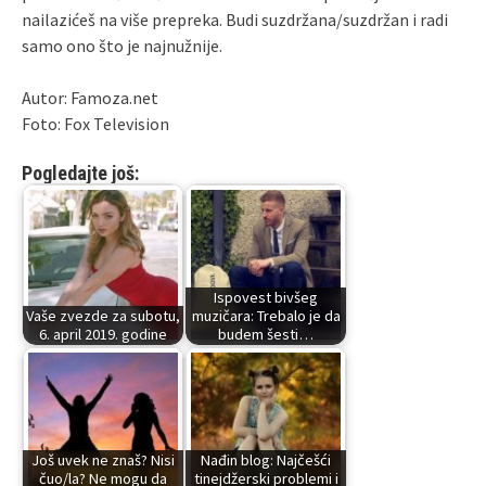
nailazićeš na više prepreka. Budi suzdržana/suzdržan i radi
samo ono što je najnužnije.
Autor: Famoza.net
Foto: Fox Television
Pogledajte još:
Ispovest bivšeg
Vaše zvezde za subotu,
muzičara: Trebalo je da
6. april 2019. godine
budem šesti…
Još uvek ne znaš? Nisi
Nađin blog: Najčešći
čuo/la? Ne mogu da
tinejdžerski problemi i