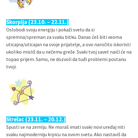
Škorpija (23.10. – 22.11.)
Oslobodi svoju energiju i pokaži svetu da si
spremna/spreman za svaku bitku. Danas ćeš biti veoma
uticajna/uticajan na svoje prijatelje, a ovo naročito iskoristi
ukoliko misliš da u nečemu greše. Svaki tvoj savet naići će na
topao prijem. Samo, ne dozvoli da tuđi problemi postanu
tvoji.
Strelac (23.11. – 20.12.)
Spusti se na zemlju. Ne moraš imati svaki novi uređaj niti
svaku najmoderniju krpicu na ovom svetu. Ako nastaviš da