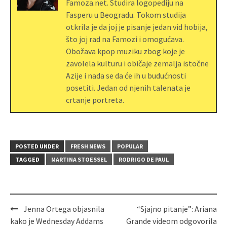
Famoza.net. Studira logopediju na
Fasperu u Beogradu. Tokom studija
otkrila je da joj je pisanje jedan vid hobija,
što joj rad na Famozi i omogućava.
Obožava kpop muziku zbog koje je
zavolela kulturu i običaje zemalja istočne
Azije i nada se da će ih u budućnosti
posetiti. Jedan od njenih talenata je
crtanje portreta.
POSTED UNDER
FRESH NEWS
POPULAR
TAGGED
MARTINA STOESSEL
RODRIGO DE PAUL
Jenna Ortega objasnila
“Sjajno pitanje”: Ariana
kako je Wednesday Addams
Grande videom odgovorila