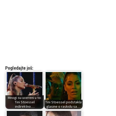
Pogledajte još:
Mnogi su uvereni u to:
Tini Stoessel
Tini Stoessel podstakla
indirektno…
glasine o raskidu sa…