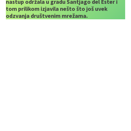
nastup održala u gradu Santjago del Ester i
tom prilikom izjavila nešto što još uvek
odzvanja društvenim mrežama.