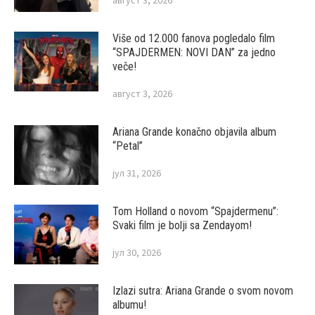
Više od 12.000 fanova pogledalo film
“SPAJDERMEN: NOVI DAN” za jedno
veče!
август 3, 2026
Ariana Grande konačno objavila album
“Petal”
јул 31, 2026
Tom Holland o novom “Spajdermenu”:
Svaki film je bolji sa Zendayom!
јул 30, 2026
Izlazi sutra: Ariana Grande o svom novom
albumu!