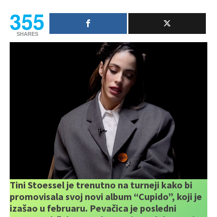
355
SHARES
Tini Stoessel je trenutno na turneji kako bi
promovisala svoj novi album “Cupido”, koji je
izašao u februaru. Pevačica je posledni