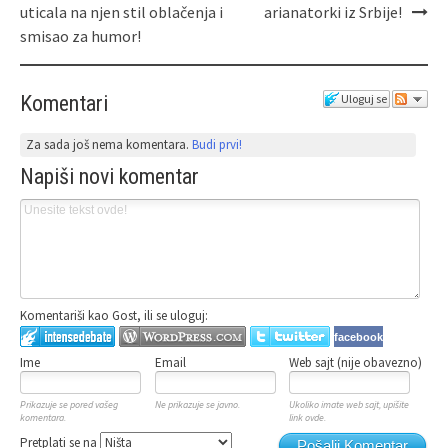
uticala na njen stil oblačenja i
arianatorki iz Srbije!
smisao za humor!
Komentari
Uloguj se
Za sada još nema komentara.
Budi prvi!
Napiši novi komentar
Komentariši kao Gost, ili se uloguj:
facebook
Ime
Email
Web sajt (nije obavezno)
Prikazuje se pored vašeg
Ne prikazuje se javno.
Ukoliko imate web sajt, upišite
komentara.
link ovde.
Pretplati se na
Pošalji Komentar