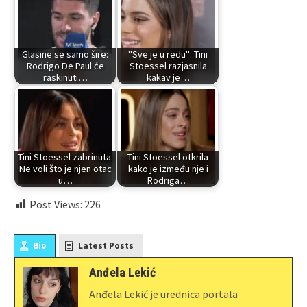
Glasine se samo šire:
"Sve je u redu": Tini
Rodrigo De Paul će
Stoessel razjasnila
raskinuti…
kakav je…
Tini Stoessel zabrinuta:
Tini Stoessel otkrila
Ne voli što je njen otac
kako je između nje i
u…
Rodriga…
Post Views:
226
Bio
Latest Posts
Anđela Lekić
Anđela Lekić je urednica portala