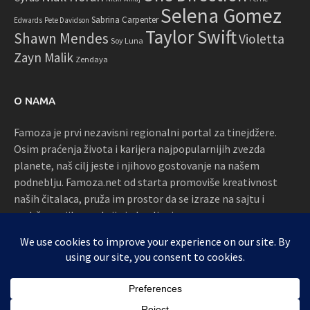
Selena Gomez
Sabrina Carpenter
Edwards
Pete Davidson
Taylor Swift
Shawn Mendes
Violetta
Soy Luna
Zayn Malik
Zendaya
O NAMA
Famoza je prvi nezavisni regionalni portal za tinejdžere.
Osim praćenja života i karijera najpopularnijih zvezda
planete, naš cilj jeste i njihovo gostovanje na našem
podneblju. Famoza.net od starta promoviše kreativnost
naših čitalaca, pruža im prostor da se izraze na sajtu i
podržava njihove akcije i okupljanja
Proudly powered by WordPress
|
Theme: Awaken by
ThemezHut
.