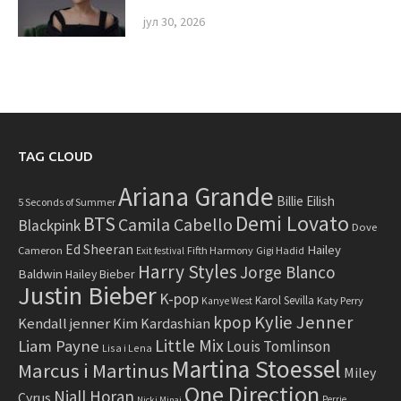
јул 30, 2026
TAG CLOUD
Ariana Grande
Billie Eilish
5 Seconds of Summer
Demi Lovato
BTS
Camila Cabello
Blackpink
Dove
Ed Sheeran
Hailey
Cameron
Fifth Harmony
Gigi Hadid
Exit festival
Harry Styles
Jorge Blanco
Baldwin
Hailey Bieber
Justin Bieber
K-pop
Karol Sevilla
Katy Perry
Kanye West
Kylie Jenner
kpop
Kendall jenner
Kim Kardashian
Little Mix
Liam Payne
Louis Tomlinson
Lisa i Lena
Martina Stoessel
Marcus i Martinus
Miley
One Direction
Niall Horan
Cyrus
Perrie
Nicki Minaj