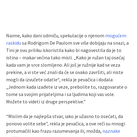
Naime, kako dani odmiču, spekulacije o njenom
mogućem
raskidu
sa Rodrigom De Paulom sve više dobijaju na snazi, a
Tini je ovu priliku iskoristila kako bi nagovestila da je to
istina – makar većina tako misli. „Kako je ružan taj osećaj
kada vam je srce slomljeno. Ali još je ružnije kad se veza
prekine, a vi ste već znali da će se ovako završiti, ali niste
mogli da izvučete odatle“, rekla je pevačica i dodala:
„Jednom kada izađete iz veze, prebolite to, razgovarate o
tome sa svojim prijateljima i sa ljudima koji vas vole.
Možete to videti iz druge perspektive.”
“Mislim da je najlepša stvar, iako je užasno to osećati, da
ponovo volite sebe”, rekla je pevačica, a ove reči su mnogi
protumačili kao frazu razumevanja ili, možda,
naznake