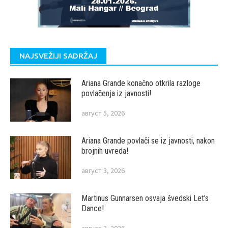
NAJSVEŽIJI SADRŽAJ
Ariana Grande konačno otkrila razloge
povlačenja iz javnosti!
август 5, 2026
Ariana Grande povlači se iz javnosti, nakon
brojnih uvreda!
август 3, 2026
Martinus Gunnarsen osvaja švedski Let’s
Dance!
август 3, 2026