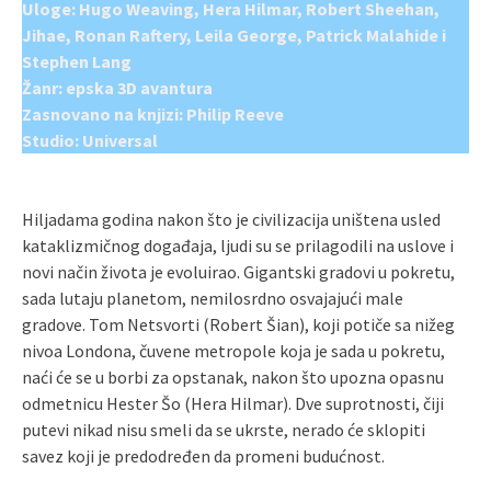
Uloge: Hugo Weaving, Hera Hilmar, Robert Sheehan,
Jihae, Ronan Raftery, Leila George, Patrick Malahide i
Stephen Lang
Žanr: epska 3D avantura
Zasnovano na knjizi: Philip Reeve
Studio: Universal
Hiljadama godina nakon što je civilizacija uništena usled
kataklizmičnog događaja, ljudi su se prilagodili na uslove i
novi način života je evoluirao. Gigantski gradovi u pokretu,
sada lutaju planetom, nemilosrdno osvajajući male
gradove. Tom Netsvorti (Robert Šian), koji potiče sa nižeg
nivoa Londona, čuvene metropole koja je sada u pokretu,
naći će se u borbi za opstanak, nakon što upozna opasnu
odmetnicu Hester Šo (Hera Hilmar). Dve suprotnosti, čiji
putevi nikad nisu smeli da se ukrste, nerado će sklopiti
savez koji je predodređen da promeni budućnost.