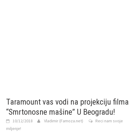
Taramount vas vodi na projekciju filma
“Smrtonosne mašine” U Beogradu!
10/12/2018
Vladimir (Famoza.net)
Reci nam svoje
miljenje!