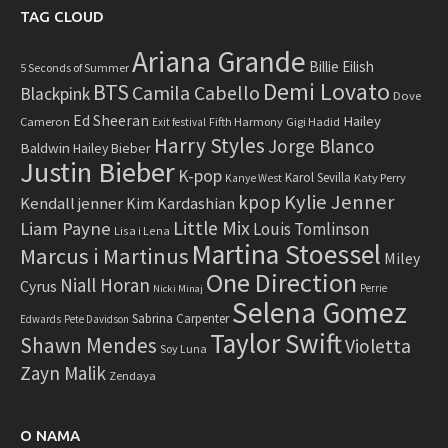
TAG CLOUD
Ariana Grande
Billie Eilish
5 Seconds of Summer
Demi Lovato
BTS
Camila Cabello
Blackpink
Dove
Ed Sheeran
Hailey
Cameron
Fifth Harmony
Gigi Hadid
Exit festival
Harry Styles
Jorge Blanco
Baldwin
Hailey Bieber
Justin Bieber
K-pop
Karol Sevilla
Katy Perry
Kanye West
Kylie Jenner
kpop
Kendall jenner
Kim Kardashian
Little Mix
Liam Payne
Louis Tomlinson
Lisa i Lena
Martina Stoessel
Marcus i Martinus
Miley
One Direction
Niall Horan
Cyrus
Perrie
Nicki Minaj
Selena Gomez
Sabrina Carpenter
Edwards
Pete Davidson
Taylor Swift
Shawn Mendes
Violetta
Soy Luna
Zayn Malik
Zendaya
O NAMA