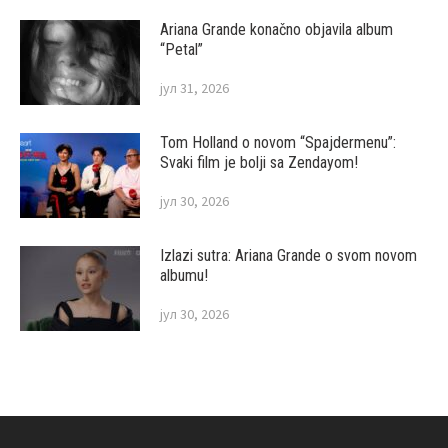
Ariana Grande konačno objavila album
“Petal”
јул 31, 2026
Tom Holland o novom “Spajdermenu”:
Svaki film je bolji sa Zendayom!
јул 30, 2026
Izlazi sutra: Ariana Grande o svom novom
albumu!
јул 30, 2026