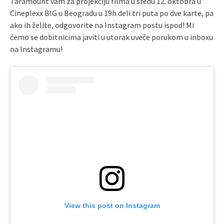
Taramount vam za projekciju filma u sredu 12. oktobra u
Cineplexx BIG u Beogradu u 19h deli tri puta po dve karte, pa
ako ih želite, odgovorite na Instagram postu ispod! Mi
ćemo se dobitnicima javiti u utorak uveče porukom u inboxu
na Instagramu!
View this post on Instagram