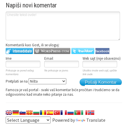
Napiši novi komentar
Komentariši kao Gost, ili se uloguj:
facebook
Ime
Email
Web sajt (nije obavezno)
Prikazuje se pored vašeg
Ne prikazuje se javno.
Ukoliko imate web sajt, upišite
komentara.
link ovde.
Pretplati se na
Pošalji Komentar
Famoza je vaš portal - svaki vaš komentar biće pročitan i trudićemo se da
odgovorimo kad imate neko pitanje za nas.
Powered by
Translate