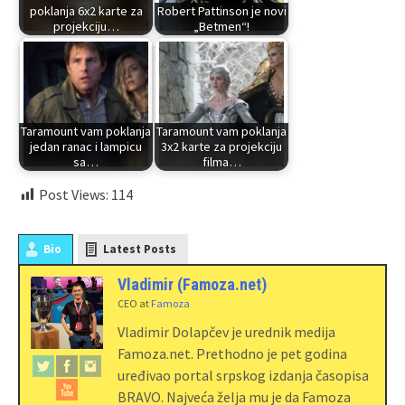
poklanja 6x2 karte za
Robert Pattinson je novi
projekciju…
„Betmen“!
Taramount vam poklanja
Taramount vam poklanja
jedan ranac i lampicu
3x2 karte za projekciju
sa…
filma…
Post Views:
114
Bio
Latest Posts
Vladimir (Famoza.net)
CEO
at
Famoza
Vladimir Dolapčev je urednik medija
Famoza.net. Prethodno je pet godina
uređivao portal srpskog izdanja časopisa
BRAVO. Najveća želja mu je da Famoza