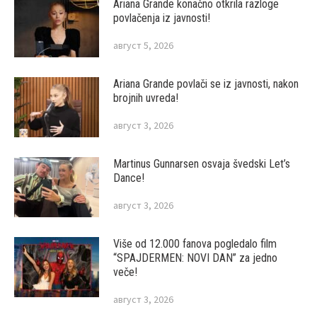
Ariana Grande konačno otkrila razloge
povlačenja iz javnosti!
август 5, 2026
Ariana Grande povlači se iz javnosti, nakon
brojnih uvreda!
август 3, 2026
Martinus Gunnarsen osvaja švedski Let’s
Dance!
август 3, 2026
Više od 12.000 fanova pogledalo film
“SPAJDERMEN: NOVI DAN” za jedno
veče!
август 3, 2026