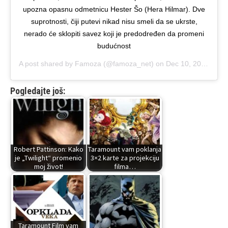
upozna opasnu odmetnicu Hester Šo (Hera Hilmar). Dve
suprotnosti, čiji putevi nikad nisu smeli da se ukrste,
nerado će sklopiti savez koji je predodređen da promeni
budućnost
A post shared by
Famoza
(@famoza_net) on
Dec 10, 2018 at 5:46am PST
Pogledajte još:
Robert Pattinson: Kako
Taramount vam poklanja
je „Twilight“ promenio
3×2 karte za projekciju
moj život!
filma…
Taramount Film vam