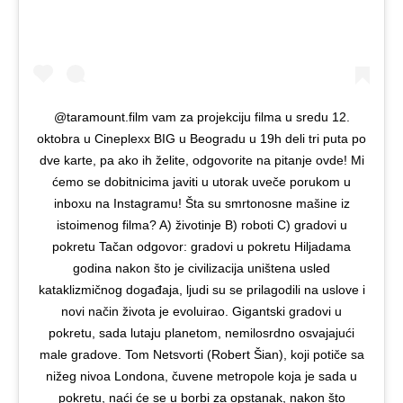
@taramount.film vam za projekciju filma u sredu 12.
oktobra u Cineplexx BIG u Beogradu u 19h deli tri puta po
dve karte, pa ako ih želite, odgovorite na pitanje ovde! Mi
ćemo se dobitnicima javiti u utorak uveče porukom u
inboxu na Instagramu! Šta su smrtonosne mašine iz
istoimenog filma? A) životinje B) roboti C) gradovi u
pokretu Tačan odgovor: gradovi u pokretu Hiljadama
godina nakon što je civilizacija uništena usled
kataklizmičnog događaja, ljudi su se prilagodili na uslove i
novi način života je evoluirao. Gigantski gradovi u
pokretu, sada lutaju planetom, nemilosrdno osvajajući
male gradove. Tom Netsvorti (Robert Šian), koji potiče sa
nižeg nivoa Londona, čuvene metropole koja je sada u
pokretu, naći će se u borbi za opstanak, nakon što