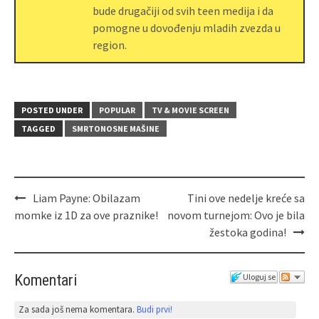
bude drugačiji od svih teen medija i da
pomogne u dovođenju mladih zvezda u
region.
POSTED UNDER
POPULAR
TV & MOVIE SCREEN
TAGGED
SMRTONOSNE MAŠINE
Liam Payne: Obilazam
Tini ove nedelje kreće sa
momke iz 1D za ove praznike!
novom turnejom: Ovo je bila
žestoka godina!
Komentari
Uloguj se
Za sada još nema komentara.
Budi prvi!