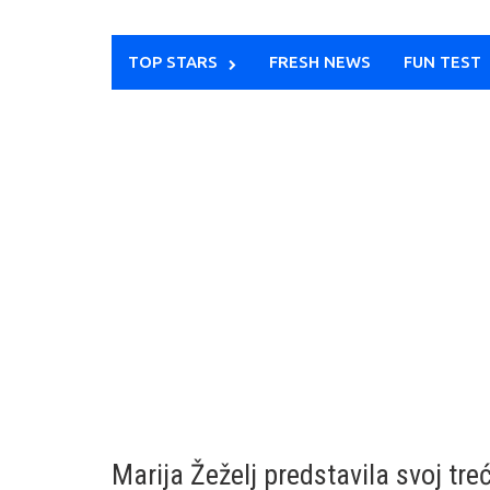
TOP STARS
FRESH NEWS
FUN TEST
Marija Žeželj predstavila svoj treći