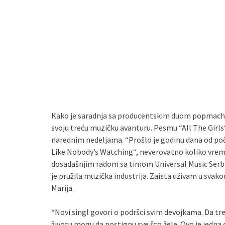
Kako je saradnja sa producentskim duom popmaché pr
svoju treću muzičku avanturu. Pesmu “All The Girls“ 
narednim nedeljama. “Prošlo je godinu dana od poč
Like Nobody’s Watching“, neverovatno koliko vrem
dosadašnjim radom sa timom Universal Music Serbia
je pružila muzička industrija. Zaista uživam u sva
Marija.
“Novi singl govori o podršci svim devojkama. Da tre
životu mogu da postignu sve što žele. Ovo je jedna