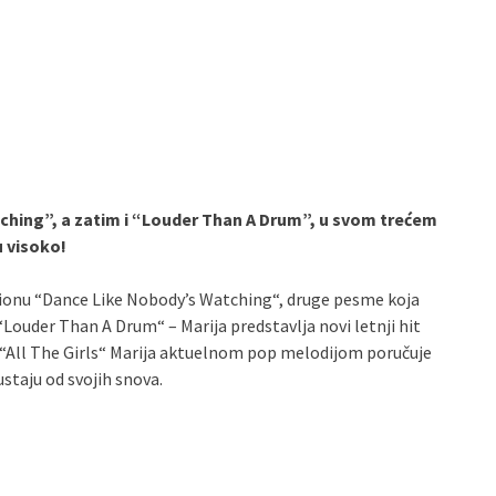
hing”, a zatim i “Louder Than A Drum”, u svom trećem
u visoko!
gionu “Dance Like Nobody’s Watching“, druge pesme koja
“Louder Than A Drum“ – Marija predstavlja novi letnji hit
ri “All The Girls“ Marija aktuelnom pop melodijom poručuje
staju od svojih snova.