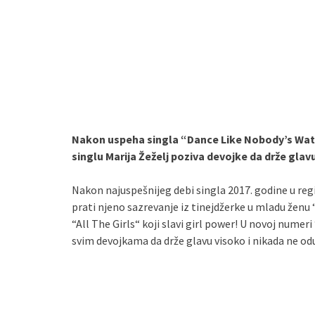
Nakon uspeha singla “Dance Like Nobody’s Watc
singlu Marija Žeželj poziva devojke da drže glav
Nakon najuspešnijeg debi singla 2017. godine u re
prati njeno sazrevanje iz tinejdžerke u mladu ženu 
“All The Girls“ koji slavi girl power! U novoj nume
svim devojkama da drže glavu visoko i nikada ne odu