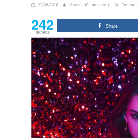
22/06/2018
Vladimir (Famoza.net)
Comment
242
Share
SHARES