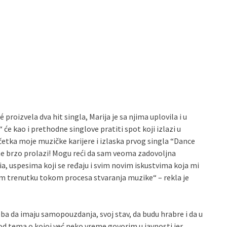
oizvela dva hit singla, Marija je sa njima uplovila i u
će kao i prethodne singlove pratiti spot koji izlazi u
etka moje muzičke karijere i izlaska prvog singla “Dance
e brzo prolazi! Mogu reći da sam veoma zadovoljna
, uspesima koji se ređaju i svim novim iskustvima koja mi
kom trenutku tokom procesa stvaranja muzike“ – rekla je
ba da imaju samopouzdanja, svoj stav, da budu hrabre i da u
 od tema o kojoj već neko vreme govorim u javnosti jer