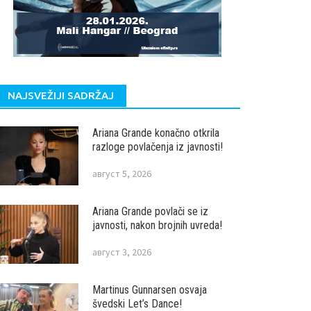
NAJSVEŽIJI SADRŽAJ
Ariana Grande konačno otkrila
razloge povlačenja iz javnosti!
август 5, 2026
Ariana Grande povlači se iz
javnosti, nakon brojnih uvreda!
август 3, 2026
Martinus Gunnarsen osvaja
švedski Let’s Dance!