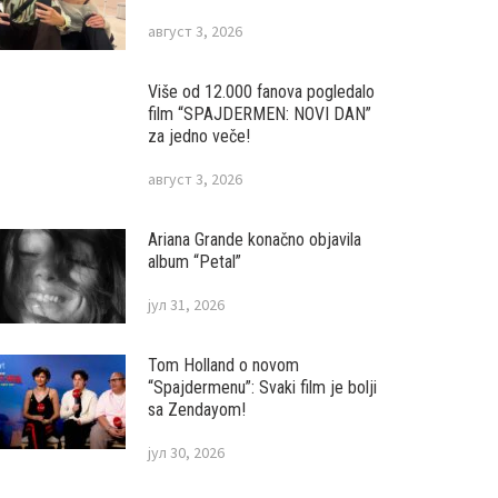
август 3, 2026
Više od 12.000 fanova pogledalo
film “SPAJDERMEN: NOVI DAN”
za jedno veče!
август 3, 2026
Ariana Grande konačno objavila
album “Petal”
јул 31, 2026
Tom Holland o novom
“Spajdermenu”: Svaki film je bolji
sa Zendayom!
јул 30, 2026