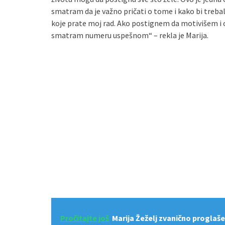
smatram da je važno pričati o tome i kako bi treb
koje prate moj rad. Ako postignem da motivišem i
smatram numeru uspešnom“ – rekla je Marija.
Pročitajte još
Marija Žeželj zvanično proglaš