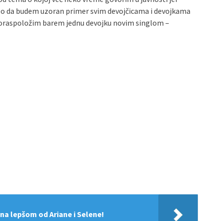
alo da budem uzoran primer svim devojčicama i devojkama
 oraspoložim barem jednu devojku novim singlom –
ena lepšom od Ariane i Selene!