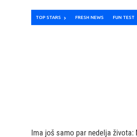
TOP STARS
FRESH NEWS
FUN TEST
Ima još samo par nedelja života: 