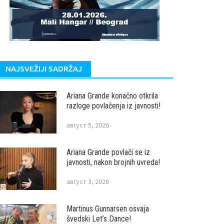
NAJSVEŽIJI SADRŽAJ
Ariana Grande konačno otkrila
razloge povlačenja iz javnosti!
август 5, 2026
Ariana Grande povlači se iz
javnosti, nakon brojnih uvreda!
август 3, 2026
Martinus Gunnarsen osvaja
švedski Let’s Dance!