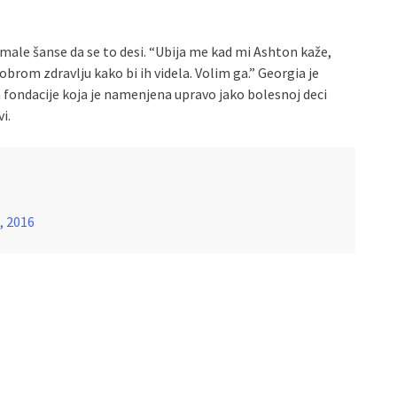
 male šanse da se to desi. “Ubija me kad mi Ashton kaže,
brom zdravlju kako bi ih videla. Volim ga.” Georgia je
ondacije koja je namenjena upravo jako bolesnoj deci
i.
, 2016