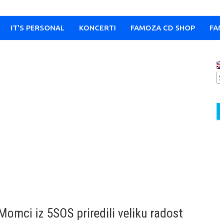
IT’S PERSONAL
KONCERTI
FAMOZA CD SHOP
FA
Momci iz 5SOS priredili veliku radost