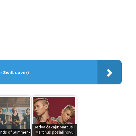
r Swift cover)
Jedva čekaju: Marcus i
nds of Summer -
Martinus poslali novu