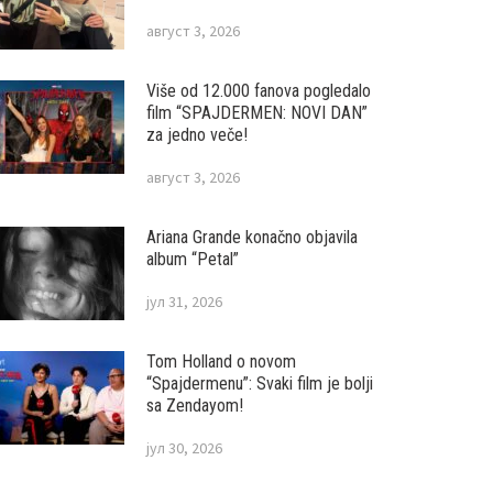
август 3, 2026
Više od 12.000 fanova pogledalo
film “SPAJDERMEN: NOVI DAN”
za jedno veče!
август 3, 2026
Ariana Grande konačno objavila
album “Petal”
јул 31, 2026
Tom Holland o novom
“Spajdermenu”: Svaki film je bolji
sa Zendayom!
јул 30, 2026