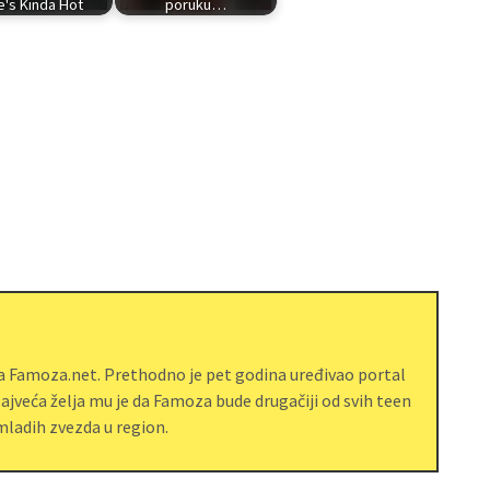
e's Kinda Hot
poruku…
ja Famoza.net. Prethodno je pet godina uređivao portal
jveća želja mu je da Famoza bude drugačiji od svih teen
ladih zvezda u region.