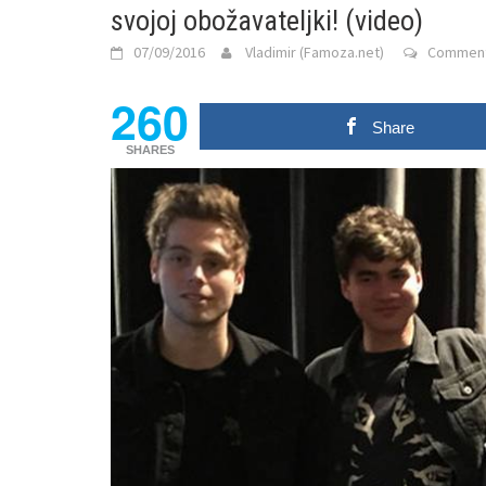
svojoj obožavateljki! (video)
07/09/2016
Vladimir (Famoza.net)
Comment
260
Share
SHARES