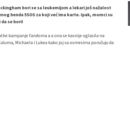
kingham bori se sa leukemijom a lekari još nažalost
enog benda 5SOS za koji već ima karte. Ipak, momci su
i da se bori!
tke kampanje fandoma a a ona se kasnije oglasila na
Caluma, Michaela i Lukea kako joj sa osmesima poručuju da