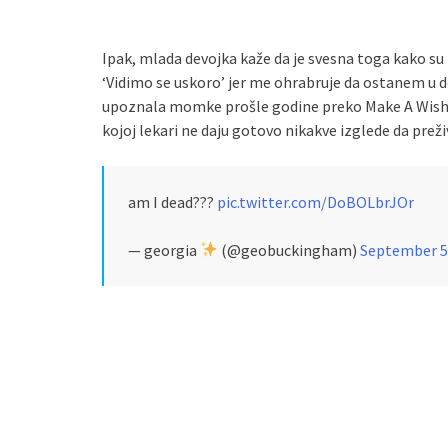
Ipak, mlada devojka kaže da je svesna toga kako su
‘Vidimo se uskoro’ jer me ohrabruje da ostanem u do
upoznala momke prošle godine preko Make A Wish f
kojoj lekari ne daju gotovo nikakve izglede da preživ
am I dead???
pic.twitter.com/DoBOLbrJOr
— georgia
(@geobuckingham)
September 5