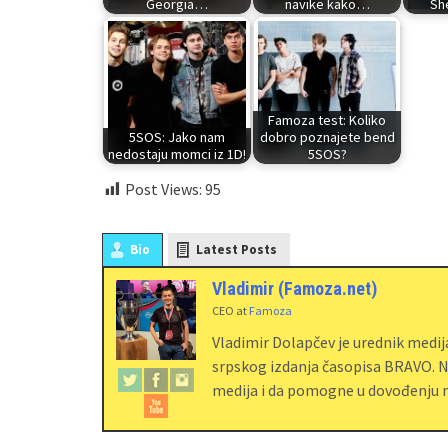
Georgia…
navike kako…
Sh
Famoza test: Koliko
5SOS: Jako nam
dobro poznajete bend
nedostaju momci iz 1D!
5SOS?
Post Views:
95
Bio
Latest Posts
Vladimir (Famoza.net)
CEO
at
Famoza
Vladimir Dolapčev je urednik medi
srpskog izdanja časopisa BRAVO. Na
medija i da pomogne u dovođenju m