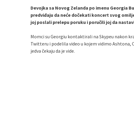
Devojka sa Novog Zelanda po imenu Georgia Buc
predviđaju da neće dočekati koncert svog omilj
joj poslali prelepu poruku i poručili joj da nastav
Momci su Georgiu kontaktirali na Skypeu nakon kra
Twitteru i podelila video u kojem vidimo Ashtona, 
jedva čekaju da je vide.