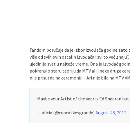
Fandom poručuje da je izbor izvođača godine zato tr
više od svih ovih ostalih izvođača i svi to već znaju
ujedinila svet u najteže vreme. Ona je izvođač godin
pokrenulo staru teoriju da MTV ali i neke druge cer
nije prisutna na ceremoniji – Ari nije bila na MTV VM
Maybe your Artist of the year is Ed Sheeran bu
— alicia (@cupcakkesgrande)
August 28, 2017