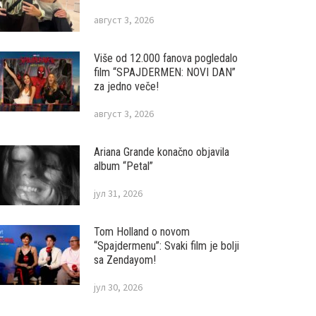
август 3, 2026
Više od 12.000 fanova pogledalo
film “SPAJDERMEN: NOVI DAN”
za jedno veče!
август 3, 2026
Ariana Grande konačno objavila
album “Petal”
јул 31, 2026
Tom Holland o novom
“Spajdermenu”: Svaki film je bolji
sa Zendayom!
јул 30, 2026