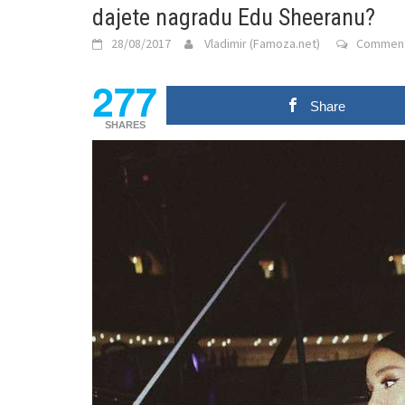
dajete nagradu Edu Sheeranu?
28/08/2017
Vladimir (Famoza.net)
Comment
277
Share
SHARES