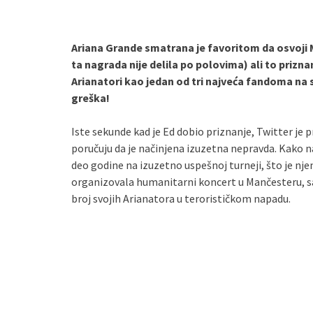
Ariana Grande smatrana je favoritom da osvoji
ta nagrada nije delila po polovima) ali to priznan
Arianatori kao jedan od tri najveća fandoma na s
greška!
Iste sekunde kad je Ed dobio priznanje, Twitter je 
poručuju da je načinjena izuzetna nepravda. Kako na
deo godine na izuzetno uspešnoj turneji, što je njen
organizovala humanitarni koncert u Mančesteru, sam
broj svojih Arianatora u terorističkom napadu.