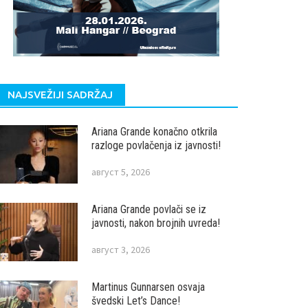
NAJSVEŽIJI SADRŽAJ
Ariana Grande konačno otkrila
razloge povlačenja iz javnosti!
август 5, 2026
Ariana Grande povlači se iz
javnosti, nakon brojnih uvreda!
август 3, 2026
Martinus Gunnarsen osvaja
švedski Let’s Dance!