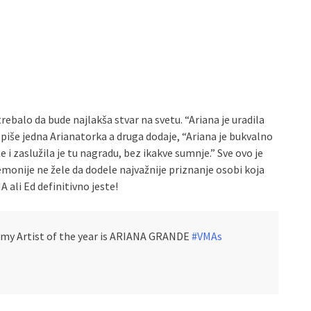
ebalo da bude najlakša stvar na svetu. “Ariana je uradila
”, piše jedna Arianatorka a druga dodaje, “Ariana je bukvalno
e i zaslužila je tu nagradu, bez ikakve sumnje.” Sve ovo je
emonije ne žele da dodele najvažnije priznanje osobi koja
A ali Ed definitivno jeste!
t my Artist of the year is ARIANA GRANDE
#VMAs