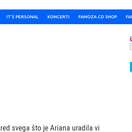
IT’S PERSONAL
KONCERTI
FAMOZA CD SHOP
FA
ed svega što je Ariana uradila vi