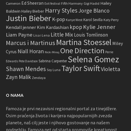
Ed Sheeran
Hailey
Cameron
Fifth Harmony
Gigi Hadid
Exit festival
Harry Styles
Jorge Blanco
Baldwin
Hailey Bieber
Justin Bieber
K-pop
Karol Sevilla
Katy Perry
Kanye West
Kylie Jenner
kpop
Kendall jenner
Kim Kardashian
Little Mix
Liam Payne
Louis Tomlinson
Lisa i Lena
Martina Stoessel
Marcus i Martinus
Miley
One Direction
Niall Horan
Cyrus
Perrie
Nicki Minaj
Selena Gomez
Sabrina Carpenter
Edwards
Pete Davidson
Taylor Swift
Shawn Mendes
Violetta
Soy Luna
Zayn Malik
Zendaya
O NAMA
Famoza je prvi nezavisni regionalni portal za tinejdžere.
Osim praćenja života i karijera najpopularnijih zvezda
planete, naš cilj jeste i njihovo gostovanje na našem
podneblju. Famoza.net od starta promoviše kreativnost