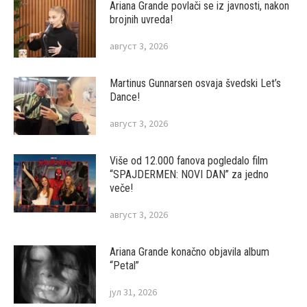
Ariana Grande povlači se iz javnosti, nakon
brojnih uvreda!
август 3, 2026
Martinus Gunnarsen osvaja švedski Let’s
Dance!
август 3, 2026
Više od 12.000 fanova pogledalo film
“SPAJDERMEN: NOVI DAN” za jedno
veče!
август 3, 2026
Ariana Grande konačno objavila album
“Petal”
јул 31, 2026