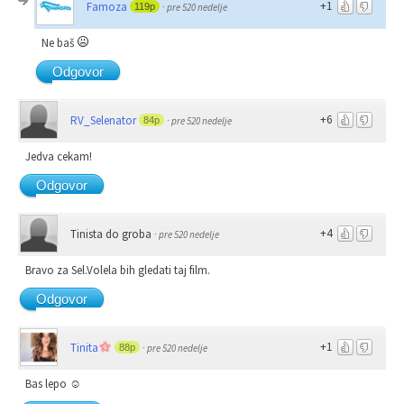
+1
Famoza
119p
·
pre 520 nedelje
Ne baš
Odgovor
+6
RV_Selenator
84p
·
pre 520 nedelje
Jedva cekam!
Odgovor
+4
Tinista do groba
·
pre 520 nedelje
Bravo za Sel.Volela bih gledati taj film.
Odgovor
+1
Tinita
88p
·
pre 520 nedelje
Bas lepo ☺