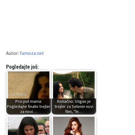
Autor:
Famoza.net
Pogledajte još:
Prvi put mama:
Konačno: Stigao je
Pogledajte finalni trejler
trejler za Selenin novi
za novi…
film, "In…