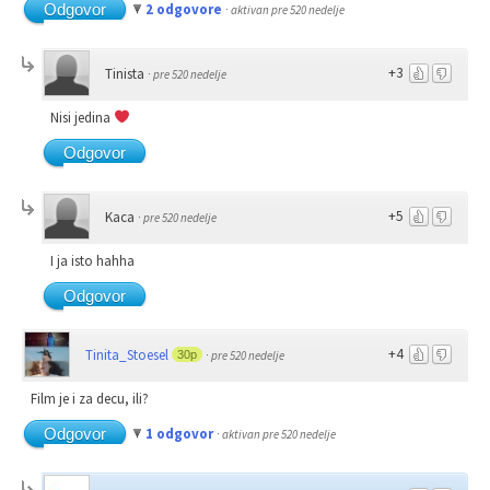
Odgovor
2 odgovore
·
aktivan pre 520 nedelje
+3
Tinista
·
pre 520 nedelje
Nisi jedina
Odgovor
+5
Kaca
·
pre 520 nedelje
I ja isto hahha
Odgovor
+4
Tinita_Stoesel
30p
·
pre 520 nedelje
Film je i za decu, ili?
Odgovor
1 odgovor
·
aktivan pre 520 nedelje