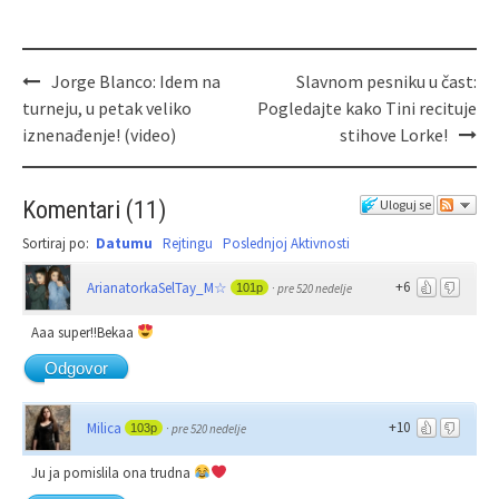
Jorge Blanco: Idem na
Slavnom pesniku u čast:
turneju, u petak veliko
Pogledajte kako Tini recituje
iznenađenje! (video)
stihove Lorke!
Komentari
(
11
)
Uloguj se
Sortiraj po:
Datumu
Rejtingu
Poslednjoj Aktivnosti
+6
ArianatorkaSelTay_M☆
101p
·
pre 520 nedelje
Aaa super!!Bekaa
Odgovor
+10
Milica
103p
·
pre 520 nedelje
Ju ja pomislila ona trudna