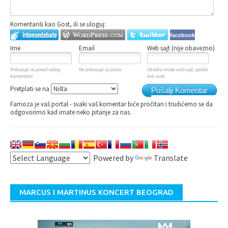
Komentariši kao Gost, ili se uloguj:
facebook
Ime
Email
Web sajt (nije obavezno)
Prikazuje se pored vašeg
Ne prikazuje se javno.
Ukoliko imate web sajt, upišite
komentara.
link ovde.
Pretplati se na
Pošalji Komentar
Famoza je vaš portal - svaki vaš komentar biće pročitan i trudićemo se da
odgovorimo kad imate neko pitanje za nas.
Powered by
Translate
MARCUS I MARTINUS KONCERT BEOGRAD