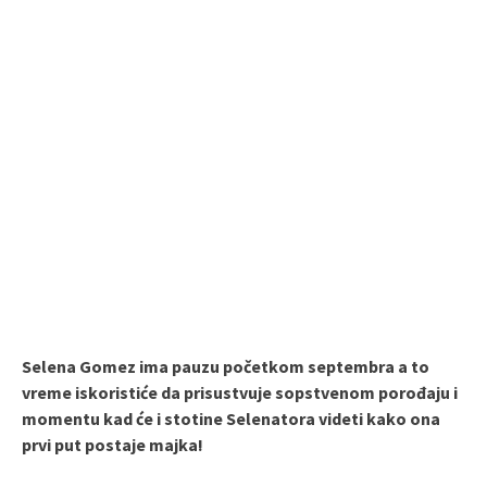
Selena Gomez ima pauzu početkom septembra a to
vreme iskoristiće da prisustvuje sopstvenom porođaju i
momentu kad će i stotine Selenatora videti kako ona
prvi put postaje majka!