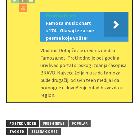
Pročitajte još
Famoza music chart
#174 - Glasajte za sve
pesme koje volite!
Vladimir Dolapčev je urednik medija
Famoza.net. Prethodno je pet godina
uređivao portal srpskog izdanja časopisa
BRAVO. Najveća želja mu je da Famoza
bude drugačiji od svih teen medija i da
pomogne u dovođenju mladih zvezda u
region.
POSTED UNDER
FRESH NEWS
POPULAR
TAGGED
SELENA GOMEZ