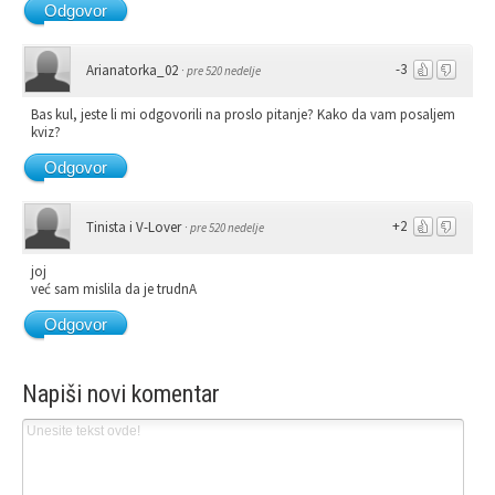
Odgovor
-3
Arianatorka_02
·
pre 520 nedelje
Bas kul, jeste li mi odgovorili na proslo pitanje? Kako da vam posaljem
kviz?
Odgovor
+2
Tinista i V-Lover
·
pre 520 nedelje
joj
već sam mislila da je trudnA
Odgovor
Napiši novi komentar