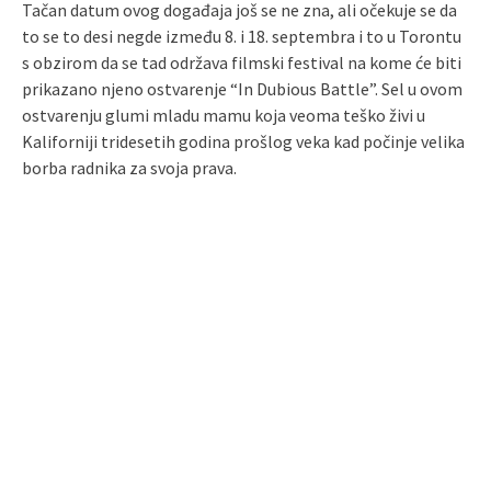
Tačan datum ovog događaja još se ne zna, ali očekuje se da
to se to desi negde između 8. i 18. septembra i to u Torontu
s obzirom da se tad održava filmski festival na kome će biti
prikazano njeno ostvarenje “In Dubious Battle”. Sel u ovom
ostvarenju glumi mladu mamu koja veoma teško živi u
Kaliforniji tridesetih godina prošlog veka kad počinje velika
borba radnika za svoja prava.