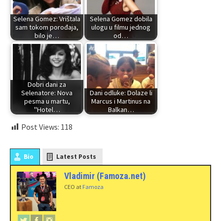
Selena Gomez: Vrištala
Selena Gomez dobila
sam tokom porođaja,
ulogu u filmu jednog
bilo je…
od…
Dobri dani za
Selenatore: Nova
Dani odluke: Dolaze li
pesma u martu,
Marcus i Martinus na
"Hotel…
Balkan…
Post Views:
118
Bio
Latest Posts
Vladimir (Famoza.net)
CEO
at
Famoza