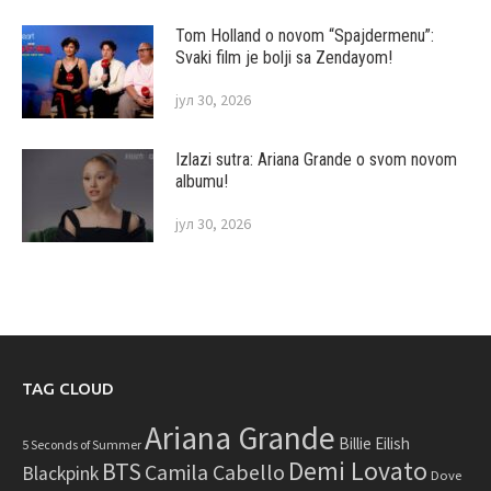
Tom Holland o novom “Spajdermenu”:
Svaki film je bolji sa Zendayom!
јул 30, 2026
Izlazi sutra: Ariana Grande o svom novom
albumu!
јул 30, 2026
TAG CLOUD
Ariana Grande
Billie Eilish
5 Seconds of Summer
Demi Lovato
BTS
Camila Cabello
Blackpink
Dove