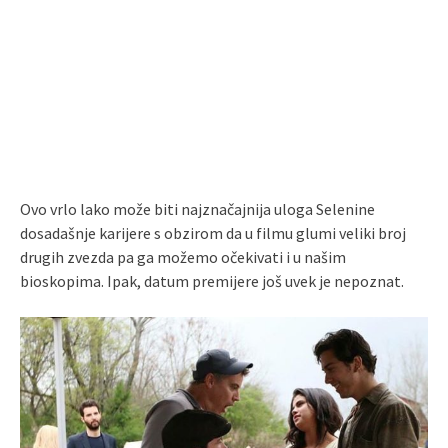
Ovo vrlo lako može biti najznačajnija uloga Selenine
dosadašnje karijere s obzirom da u filmu glumi veliki broj
drugih zvezda pa ga možemo očekivati i u našim
bioskopima. Ipak, datum premijere još uvek je nepoznat.