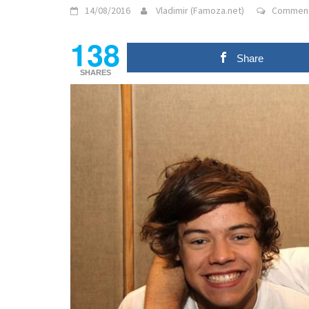
14/08/2016
Vladimir (Famoza.net)
Comment
138
Share
SHARES