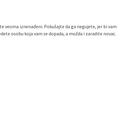
ćete veoma iznenađeni. Pokušajte da ga negujete, jer bi vam
ete osobu koja vam se dopada, a možda i zaradite novac.