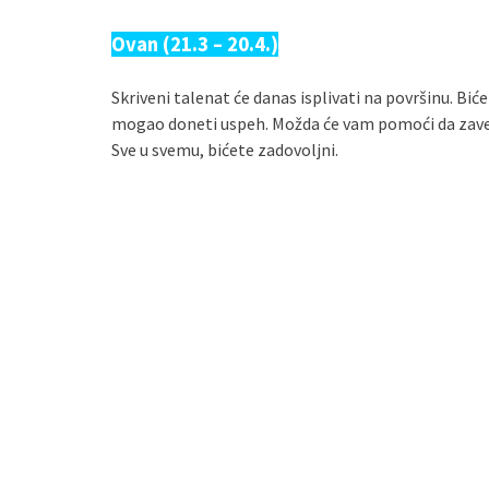
Ovan (21.3 – 20.4.)
Skriveni talenat će danas isplivati na površinu. Bi
mogao doneti uspeh. Možda će vam pomoći da zaved
Sve u svemu, bićete zadovoljni.