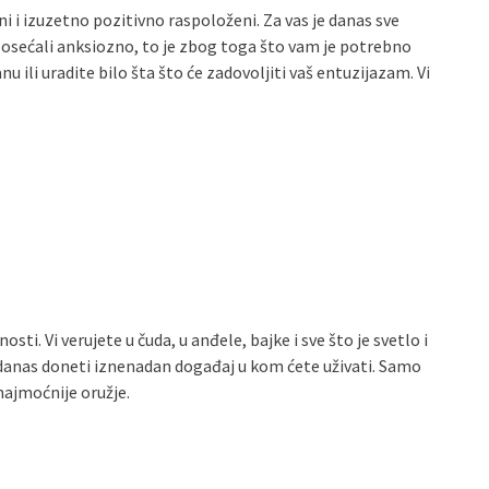
 i izuzetno pozitivno raspoloženi. Za vas je danas sve
 osećali anksiozno, to je zbog toga što vam je potrebno
 ili uradite bilo šta što će zadovoljiti vaš entuzijazam. Vi
ti. Vi verujete u čuda, u anđele, bajke i sve što je svetlo i
 danas doneti iznenadan događaj u kom ćete uživati. Samo
 najmoćnije oružje.