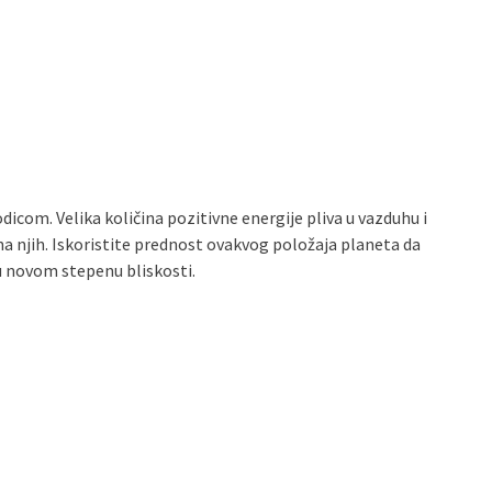
odicom. Velika količina pozitivne energije pliva u vazduhu i
e na njih. Iskoristite prednost ovakvog položaja planeta da
u novom stepenu bliskosti.