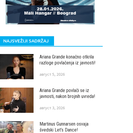
NAJSVEŽIJI SADRŽAJ
Ariana Grande konačno otkrila
razloge povlačenja iz javnosti!
август 5, 2026
Ariana Grande povlači se iz
javnosti, nakon brojnih uvreda!
август 3, 2026
Martinus Gunnarsen osvaja
švedski Let’s Dance!