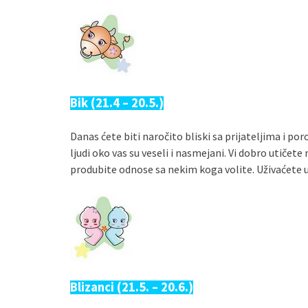
Bik (21.4 – 20.5.)
Danas ćete biti naročito bliski sa prijateljima i por
ljudi oko vas su veseli i nasmejani. Vi dobro utičet
produbite odnose sa nekim koga volite. Uživaćete 
Blizanci (21.5. – 20.6.)