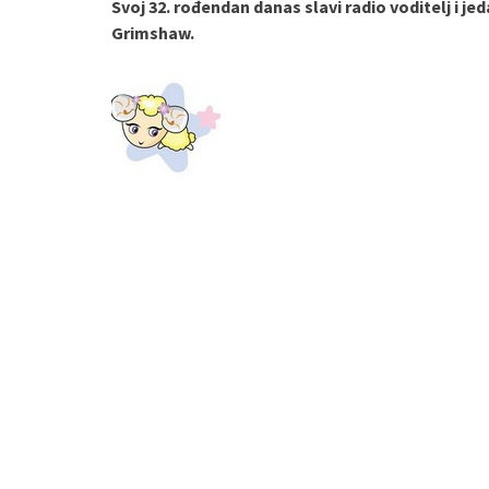
Svoj 32. rođendan danas slavi radio voditelj i jed
Grimshaw.