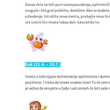
Danas ćete se biti puni samopouzdanja, optimistični
moguće i šta god poželite, dobićete. Ako se budete
uzbuđenje. Istražite nova mesta, probajte novu hranu
ste srećni što imate takav duh. Iskoristite to.
Rak (21.6. – 20.7.)
Imate u sebi sjajnu kombinaciju optimizma i duhovnos
pozitivno. I treba da imate ovakav stav! To će vam
je važno da verujete u čuda i vaš osmeh će biti vaše