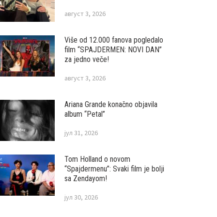
август 3, 2026
Više od 12.000 fanova pogledalo
film “SPAJDERMEN: NOVI DAN”
za jedno veče!
август 3, 2026
Ariana Grande konačno objavila
album “Petal”
јул 31, 2026
Tom Holland o novom
“Spajdermenu”: Svaki film je bolji
sa Zendayom!
јул 30, 2026