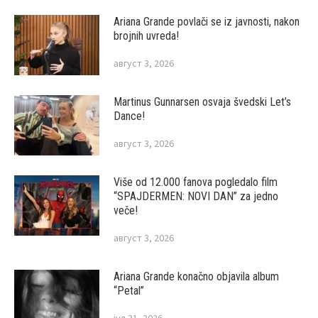
Ariana Grande povlači se iz javnosti, nakon
brojnih uvreda!
август 3, 2026
Martinus Gunnarsen osvaja švedski Let’s
Dance!
август 3, 2026
Više od 12.000 fanova pogledalo film
“SPAJDERMEN: NOVI DAN” za jedno
veče!
август 3, 2026
Ariana Grande konačno objavila album
“Petal”
јул 31, 2026