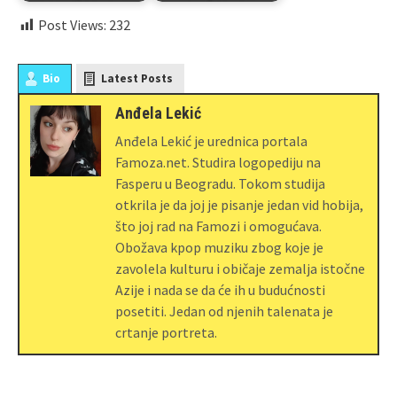
Post Views:
232
Bio
Latest Posts
Anđela Lekić
Anđela Lekić je urednica portala
Famoza.net. Studira logopediju na
Fasperu u Beogradu. Tokom studija
otkrila je da joj je pisanje jedan vid hobija,
što joj rad na Famozi i omogućava.
Obožava kpop muziku zbog koje je
zavolela kulturu i običaje zemalja istočne
Azije i nada se da će ih u budućnosti
posetiti. Jedan od njenih talenata je
crtanje portreta.