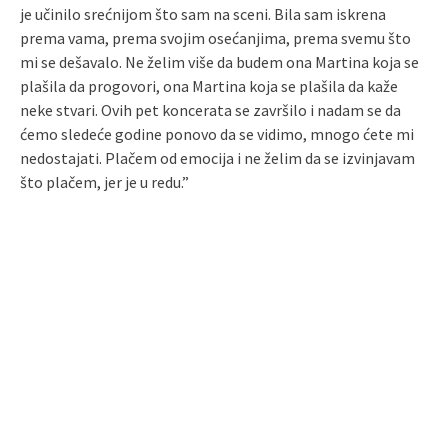
je učinilo srećnijom što sam na sceni. Bila sam iskrena
prema vama, prema svojim osećanjima, prema svemu što
mi se dešavalo. Ne želim više da budem ona Martina koja se
plašila da progovori, ona Martina koja se plašila da kaže
neke stvari. Ovih pet koncerata se završilo i nadam se da
ćemo sledeće godine ponovo da se vidimo, mnogo ćete mi
nedostajati. Plačem od emocija i ne želim da se izvinjavam
što plačem, jer je u redu.”