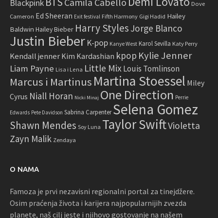
Demi Lovato
BTS
Camila Cabello
Blackpink
Dove
Ed Sheeran
Hailey
Cameron
Fifth Harmony
Gigi Hadid
Exit festival
Harry Styles
Jorge Blanco
Baldwin
Hailey Bieber
Justin Bieber
K-pop
Karol Sevilla
Katy Perry
Kanye West
Kylie Jenner
kpop
Kendall jenner
Kim Kardashian
Little Mix
Liam Payne
Louis Tomlinson
Lisa i Lena
Martina Stoessel
Marcus i Martinus
Miley
One Direction
Niall Horan
Cyrus
Perrie
Nicki Minaj
Selena Gomez
Sabrina Carpenter
Edwards
Pete Davidson
Taylor Swift
Shawn Mendes
Violetta
Soy Luna
Zayn Malik
Zendaya
O NAMA
Famoza je prvi nezavisni regionalni portal za tinejdžere.
Osim praćenja života i karijera najpopularnijih zvezda
planete, naš cilj jeste i njihovo gostovanje na našem