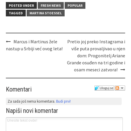
POSTED UNDER
FRESH NEWS
POPULAR
TAGGED
MARTINA STOESSEL
Marcus i Martinus žele
Pretio joj preko Instagrama i
nastup u Srbiji već ovog leta!
više puta provaljivao u njen
dom: Progonitelj Ariane
Grande osuđen na tri godine i
osam meseci zatvora!
Komentari
Uloguj se
Za sada još nema komentara.
Budi prvi!
Napiši novi komentar