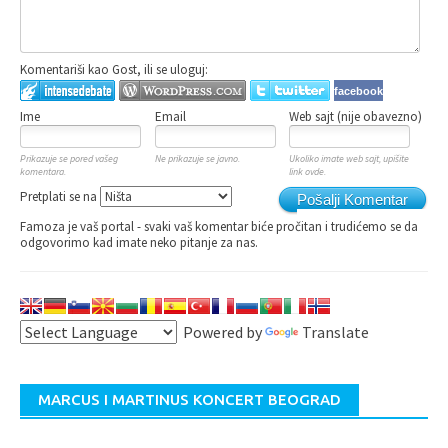
Komentariši kao Gost, ili se uloguj:
facebook
Ime
Email
Web sajt (nije obavezno)
Prikazuje se pored vašeg
Ne prikazuje se javno.
Ukoliko imate web sajt, upišite
komentara.
link ovde.
Pretplati se na
Pošalji Komentar
Famoza je vaš portal - svaki vaš komentar biće pročitan i trudićemo se da
odgovorimo kad imate neko pitanje za nas.
Powered by
Translate
MARCUS I MARTINUS KONCERT BEOGRAD