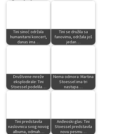
Tini sinoć održala
Tini se družila sa
humanitarni koncert,
fanovima, održala još
danas ima…
jedan…
Društvene mreže
Nema odmora: Martina
eksplodirale: Tini
Stoessel ima tri
Stoessel podelila…
nastupa…
Tini predstavila
Anđeoski glas: Tini
naslovnicu svog novog
Stoessel predstavila
albuma, odmah…
novu pesmu…