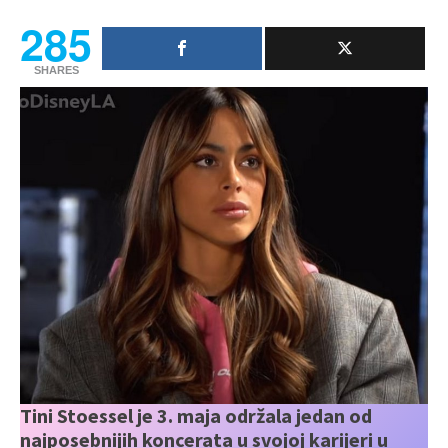
285
SHARES
Tini Stoessel je 3. maja održala jedan od
najposebnijih koncerata u svojoj karijeri u