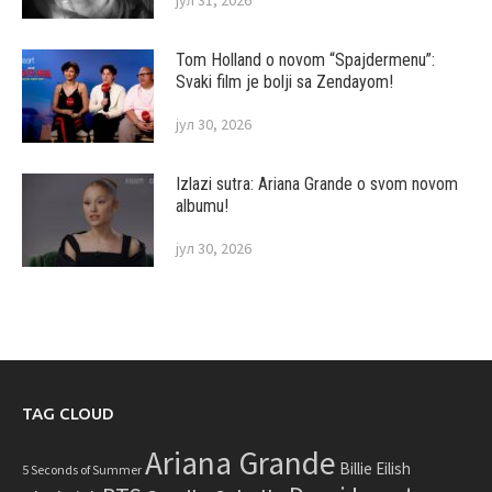
Tom Holland o novom “Spajdermenu”:
Svaki film je bolji sa Zendayom!
јул 30, 2026
Izlazi sutra: Ariana Grande o svom novom
albumu!
јул 30, 2026
TAG CLOUD
Ariana Grande
Billie Eilish
5 Seconds of Summer