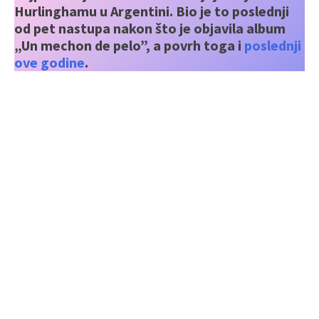
Hurlinghamu u Argentini. Bio je to poslednji
od pet nastupa nakon što je objavila album
„Un mechon de pelo”, a povrh toga i
poslednji
ove godine
.