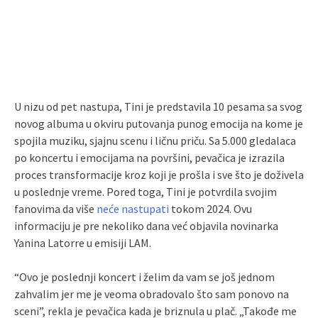
U nizu od pet nastupa, Tini je predstavila 10 pesama sa svog
novog albuma u ​​okviru putovanja punog emocija na kome je
spojila muziku, sjajnu scenu i ličnu priču. Sa 5.000 gledalaca
po koncertu i emocijama na površini, pevačica je izrazila
proces transformacije kroz koji je prošla i sve što je doživela
u poslednje vreme. Pored toga, Tini je potvrdila svojim
fanovima da više
neće nastupati
tokom 2024. Ovu
informaciju je pre nekoliko dana već objavila novinarka
Yanina Latorre u emisiji LAM.
“Ovo je poslednji koncert i želim da vam se još jednom
zahvalim jer me je veoma obradovalo što sam ponovo na
sceni”, rekla je pevačica kada je briznula u plač. „Takođe me