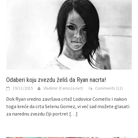
Odaberi koju zvezdu želiš da Ryan nacrta!
19/11/2015
Vladimir (Famoza.net)
Comments (11)
Dok Ryan vredno završava crtež Lodovice Comello i nakon
toga kreće da crta Selenu Gomez, vi već sad možete glasati
za narednu zvezdu čiji portret
[…]