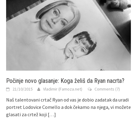
Počinje novo glasanje: Koga želiš da Ryan nacrta?
21/10/2015
Vladimir (Famoza.net)
Comments (7)
Naš talentovani crtač Ryan od vas je dobio zadatak da uradi
portret Lodovice Comello a dok čekamo na njega, vi možete
glasati za crtež koji
[…]