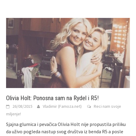
Olivia Holt: Ponosna sam na Rydel i R5!
26/08/2015
Vladimir (Famoza.net)
Reci nam svoje
miljenje!
Sjajna glumica i pevačica Olivia Holt nije propustila priliku
da uživo pogleda nastup svog društva iz benda R5 a posle