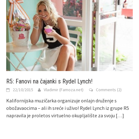
R5: Fanovi na čajanki s Rydel Lynch!
22/10/2015
Vladimir (Famoza.net)
Comments (2)
Kalifornijska muzičarka organizuje onlajn druženje s
obožavaocima – ali ih sreće i uživo! Rydel Lynch iz grupe R5
napravila je proletos virtuelno okupljalište za svoju
[…]