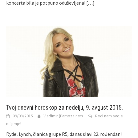
koncerta bila je potpuno oduševljena!
[…]
Tvoj dnevni horoskop za nedelju, 9. avgust 2015.
09/08/2015
Vladimir (Famoza.net)
Reci nam svoje
miljenje!
Rydel Lynch, članica grupe R5, danas slavi 22. rođendan!