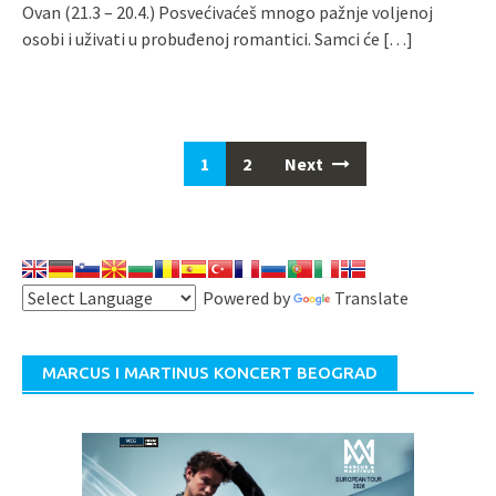
Ovan (21.3 – 20.4.) Posvećivaćeš mnogo pažnje voljenoj
osobi i uživati u probuđenoj romantici. Samci će
[…]
1
2
Next
Powered by
Translate
MARCUS I MARTINUS KONCERT BEOGRAD