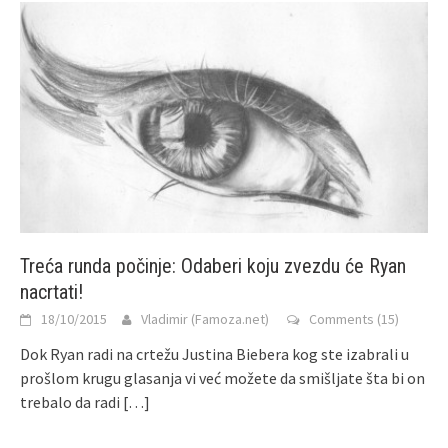
Treća runda počinje: Odaberi koju zvezdu će Ryan
nacrtati!
18/10/2015
Vladimir (Famoza.net)
Comments (15)
Dok Ryan radi na crtežu Justina Biebera kog ste izabrali u
prošlom krugu glasanja vi već možete da smišljate šta bi on
trebalo da radi
[…]