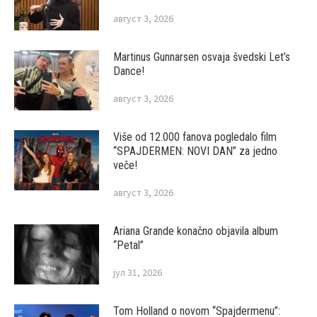
август 3, 2026
Martinus Gunnarsen osvaja švedski Let’s
Dance!
август 3, 2026
Više od 12.000 fanova pogledalo film
“SPAJDERMEN: NOVI DAN” za jedno
veče!
август 3, 2026
Ariana Grande konačno objavila album
“Petal”
јул 31, 2026
Tom Holland o novom “Spajdermenu”: