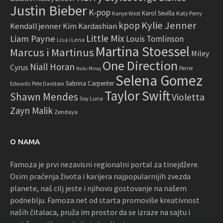
Justin Bieber
K-pop
Karol Sevilla
Katy Perry
Kanye West
Kylie Jenner
kpop
Kendall jenner
Kim Kardashian
Little Mix
Liam Payne
Louis Tomlinson
Lisa i Lena
Martina Stoessel
Marcus i Martinus
Miley
One Direction
Niall Horan
Cyrus
Perrie
Nicki Minaj
Selena Gomez
Sabrina Carpenter
Edwards
Pete Davidson
Taylor Swift
Shawn Mendes
Violetta
Soy Luna
Zayn Malik
Zendaya
O NAMA
Famoza je prvi nezavisni regionalni portal za tinejdžere.
Osim praćenja života i karijera najpopularnijih zvezda
planete, naš cilj jeste i njihovo gostovanje na našem
podneblju. Famoza.net od starta promoviše kreativnost
naših čitalaca, pruža im prostor da se izraze na sajtu i