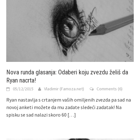
Nova runda glasanja: Odaberi koju zvezdu želiš da
Ryan nacrta!
05/12/2015
Vladimir (Famoza.net)
Comments (6)
Ryan nastavlja s crtanjem vaših omiljenih zvezda pa sad na
novoj anketi možete da mu zadate sledeći zadatak! Na
spisku se sad nalazi skoro 60
[…]