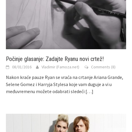
Počinje glasanje: Zadajte Ryanu novi crtež!
08/01/2016
Vladimir (Famoza.net)
Comments (8)
Nakon kraće pauze Ryan se vraća na crtanje Ariana Grande,
Selene Gomez i Harryja Stylesa koje vam duguje a vi u
međuvremenu možete odabrati sledeći
[…]