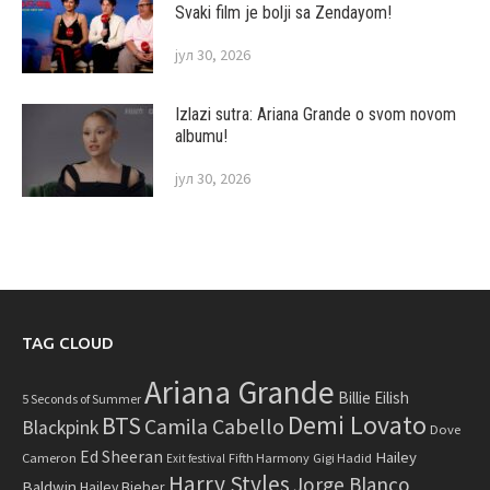
Svaki film je bolji sa Zendayom!
јул 30, 2026
Izlazi sutra: Ariana Grande o svom novom
albumu!
јул 30, 2026
TAG CLOUD
Ariana Grande
Billie Eilish
5 Seconds of Summer
Demi Lovato
BTS
Camila Cabello
Blackpink
Dove
Ed Sheeran
Hailey
Cameron
Fifth Harmony
Gigi Hadid
Exit festival
Harry Styles
Jorge Blanco
Baldwin
Hailey Bieber