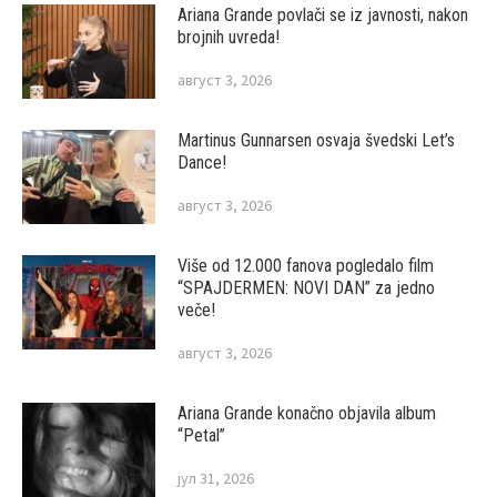
Ariana Grande povlači se iz javnosti, nakon
brojnih uvreda!
август 3, 2026
Martinus Gunnarsen osvaja švedski Let’s
Dance!
август 3, 2026
Više od 12.000 fanova pogledalo film
“SPAJDERMEN: NOVI DAN” za jedno
veče!
август 3, 2026
Ariana Grande konačno objavila album
“Petal”
јул 31, 2026