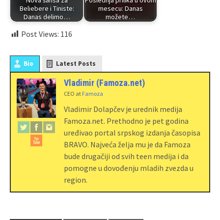
Beliebere i Tiniste:
mesecu: Danas
Danas delimo…
možete…
Post Views:
116
Bio
Latest Posts
Vladimir (Famoza.net)
CEO
at
Famoza
Vladimir Dolapčev je urednik medija
Famoza.net. Prethodno je pet godina
uređivao portal srpskog izdanja časopisa
BRAVO. Najveća želja mu je da Famoza
bude drugačiji od svih teen medija i da
pomogne u dovođenju mladih zvezda u
region.