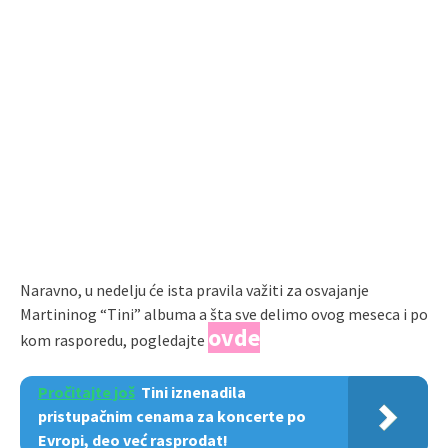
Naravno, u nedelju će ista pravila važiti za osvajanje
Martininog “Tini” albuma a šta sve delimo ovog meseca i po
ovde
kom rasporedu, pogledajte
Pročitajte još
Tini iznenadila
pristupačnim cenama za koncerte po
Evropi, deo već rasprodat!