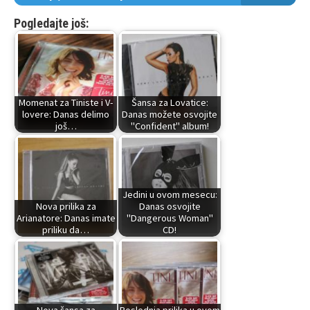
Pogledajte još:
Momenat za Tiniste i V-
Šansa za Lovatice:
lovere: Danas delimo
Danas možete osvojite
još…
"Confident" album!
Jedini u ovom mesecu:
Nova prilika za
Danas osvojite
Arianatore: Danas imate
"Dangerous Woman"
priliku da…
CD!
Nova šansa za
Poslednja prilika u ovom