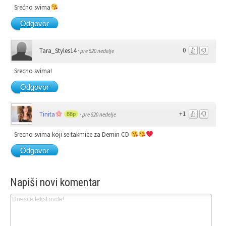
Srećno svima
Odgovor
0
Tara_Styles14
·
pre 520 nedelje
Srecno svima!
Odgovor
+1
Tinita
88p
·
pre 520 nedelje
Srecno svima koji se takmice za Demin CD
Odgovor
Napiši novi komentar