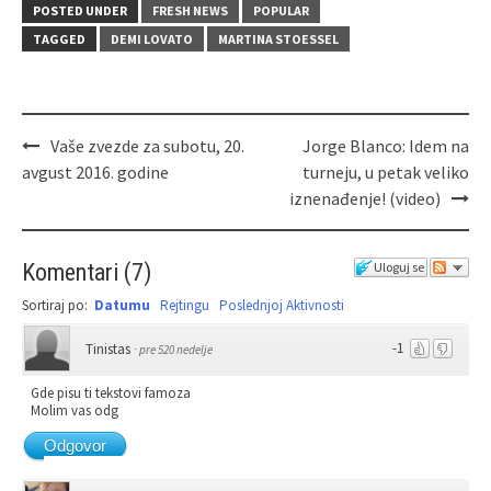
POSTED UNDER
FRESH NEWS
POPULAR
TAGGED
DEMI LOVATO
MARTINA STOESSEL
Vaše zvezde za subotu, 20.
Jorge Blanco: Idem na
avgust 2016. godine
turneju, u petak veliko
iznenađenje! (video)
Komentari
(
7
)
Uloguj se
Sortiraj po:
Datumu
Rejtingu
Poslednjoj Aktivnosti
-1
Tinistas
·
pre 520 nedelje
Gde pisu ti tekstovi famoza
Molim vas odg
Odgovor