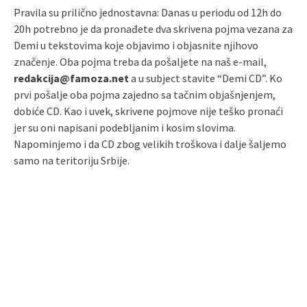
Pravila su prilično jednostavna: Danas u periodu od 12h do
20h potrebno je da pronađete dva skrivena pojma vezana za
Demi u tekstovima koje objavimo i objasnite njihovo
značenje. Oba pojma treba da pošaljete na naš e-mail,
redakcija@famoza.net
a u subject stavite “Demi CD”. Ko
prvi pošalje oba pojma zajedno sa tačnim objašnjenjem,
dobiće CD. Kao i uvek, skrivene pojmove nije teško pronaći
jer su oni napisani podebljanim i kosim slovima.
Napominjemo i da CD zbog velikih troškova i dalje šaljemo
samo na teritoriju Srbije.