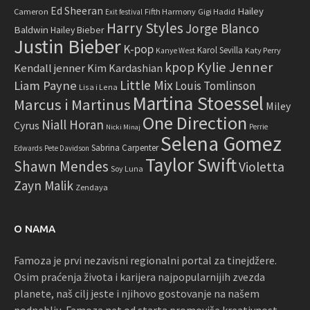
Ed Sheeran
Hailey
Cameron
Fifth Harmony
Gigi Hadid
Exit festival
Harry Styles
Jorge Blanco
Baldwin
Hailey Bieber
Justin Bieber
K-pop
Karol Sevilla
Katy Perry
Kanye West
Kylie Jenner
kpop
Kendall jenner
Kim Kardashian
Little Mix
Liam Payne
Louis Tomlinson
Lisa i Lena
Martina Stoessel
Marcus i Martinus
Miley
One Direction
Niall Horan
Cyrus
Perrie
Nicki Minaj
Selena Gomez
Sabrina Carpenter
Edwards
Pete Davidson
Taylor Swift
Shawn Mendes
Violetta
Soy Luna
Zayn Malik
Zendaya
O NAMA
Famoza je prvi nezavisni regionalni portal za tinejdžere.
Osim praćenja života i karijera najpopularnijih zvezda
planete, naš cilj jeste i njihovo gostovanje na našem
podneblju. Famoza.net od starta promoviše kreativnost