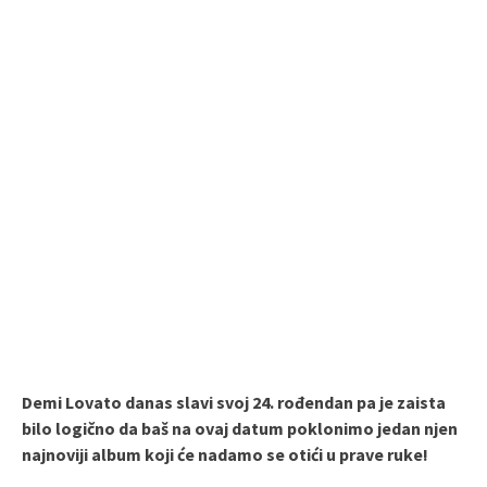
Demi Lovato danas slavi svoj 24. rođendan pa je zaista
bilo logično da baš na ovaj datum poklonimo jedan njen
najnoviji album koji će nadamo se otići u prave ruke!