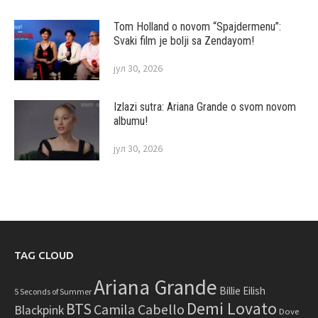
Tom Holland o novom “Spajdermenu”:
Svaki film je bolji sa Zendayom!
јул 30, 2026
Izlazi sutra: Ariana Grande o svom novom
albumu!
јул 30, 2026
TAG CLOUD
Ariana Grande
Billie Eilish
5 Seconds of Summer
Demi Lovato
BTS
Camila Cabello
Blackpink
Dove