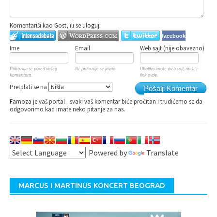
Komentariši kao Gost, ili se uloguj:
facebook
Ime
Email
Web sajt (nije obavezno)
Prikazuje se pored vašeg
Ne prikazuje se javno.
Ukoliko imate web sajt, upišite
komentara.
link ovde.
Pretplati se na
Pošalji Komentar
Famoza je vaš portal - svaki vaš komentar biće pročitan i trudićemo se da
odgovorimo kad imate neko pitanje za nas.
Powered by
Translate
MARCUS I MARTINUS KONCERT BEOGRAD