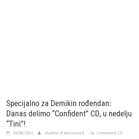
Specijalno za Demikin rođendan:
Danas delimo “Confident” CD, u nedelju
“Tini”!
20/08/2016
Vladimir (Famoza.net)
Comments (7)