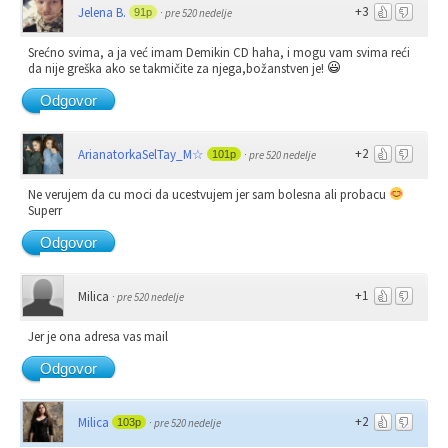
+3
Jelena B.
91p
·
pre 520 nedelje
Srećno svima, a ja već imam Demikin CD haha, i mogu vam svima reći
da nije greška ako se takmičite za njega,božanstven je!
Odgovor
+2
ArianatorkaSelTay_M☆
101p
·
pre 520 nedelje
Ne verujem da cu moci da ucestvujem jer sam bolesna ali probacu
Superr
Odgovor
+1
Milica
·
pre 520 nedelje
Jer je ona adresa vas mail
Odgovor
+2
Milica
103p
·
pre 520 nedelje