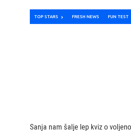
TOP STARS
FRESH NEWS
FUN TEST
Sanja nam šalje lep kviz o voljeno