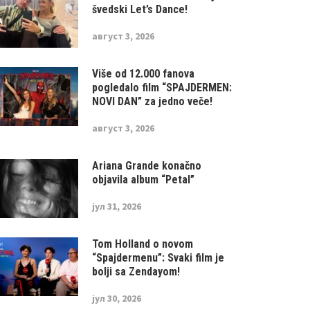
švedski Let’s Dance!
август 3, 2026
Više od 12.000 fanova
pogledalo film “SPAJDERMEN:
NOVI DAN” za jedno veče!
август 3, 2026
Ariana Grande konačno
objavila album “Petal”
јул 31, 2026
Tom Holland o novom
“Spajdermenu”: Svaki film je
bolji sa Zendayom!
јул 30, 2026