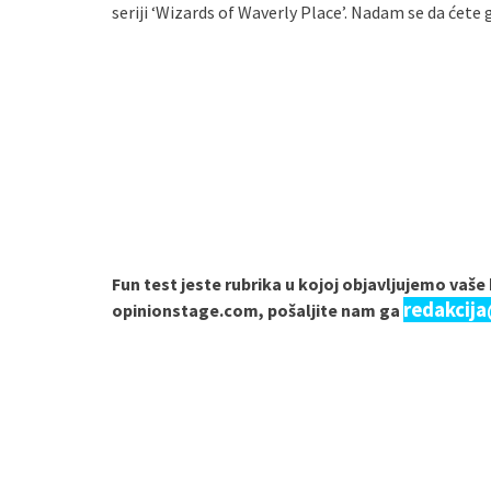
seriji ‘Wizards of Waverly Place’. Nadam se da ćete 
Fun test jeste rubrika u kojoj objavljujemo vaš
redakcij
opinionstage.com, pošaljite nam ga