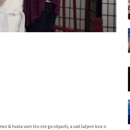
ez & hvala vam što ste ga objavili, a sad šaljem kviz o