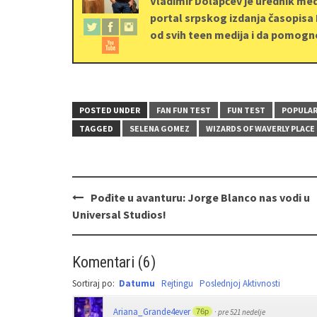
Vladimir Dolapčev je urednik me
portal srpskog izdanja časopisa 
od svih teen medija i da pomogn
POSTED UNDER
FAN FUN TEST
FUN TEST
POPULA
TAGGED
SELENA GOMEZ
WIZARDS OF WAVERLY PLACE
Pođite u avanturu: Jorge Blanco nas vodi u
Universal Studios!
Komentari
(
6
)
Sortiraj po:
Datumu
Rejtingu
Poslednjoj Aktivnosti
Ariana_Grande4ever
76p
·
pre 521 nedelje