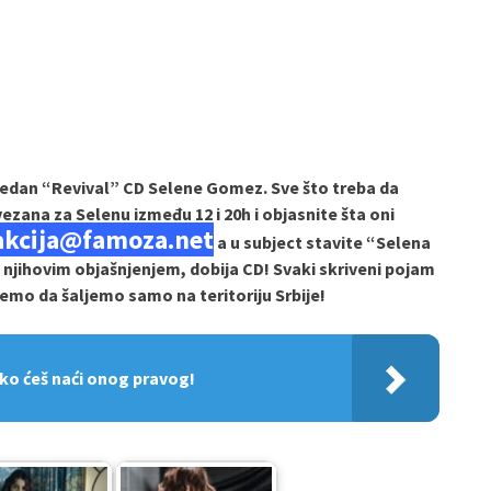
jedan “Revival” CD Selene Gomez. Sve što treba da
zana za Selenu između 12 i 20h i objasnite šta oni
akcija@famoza.net
a u subject stavite “Selena
njihovim objašnjenjem, dobija CD! Svaki skriveni pojam
emo da šaljemo samo na teritoriju Srbije!
ako ćeš naći onog pravog!