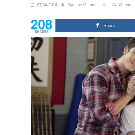
07/08/2016
Vladimir (Famoza.net)
Comment
208
Share
SHARES