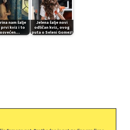
rina nam šalje
Jelena šalje novi
 prvi kviz i to
odličan kviz, ovog
osvećen…
puta o Seleni Gomez!