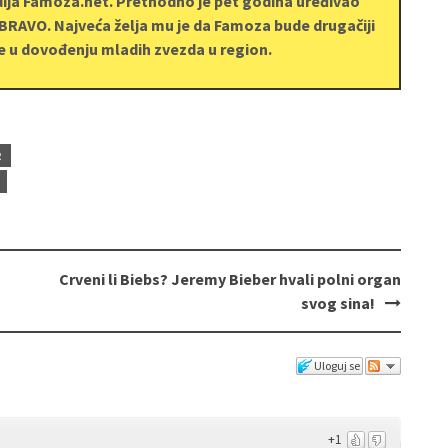
dija Famoza.net. Prethodno je pet godina uređivao
BRAVO. Najveća želja mu je da Famoza bude drugačiji
e u dovođenju mladih zvezda u region.
R
Crveni li Biebs? Jeremy Bieber hvali polni organ
svog sina!
Uloguj se
+1