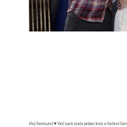
Hej Famozo! ♥ Već sam slala jedan kviz o Seleni Gom