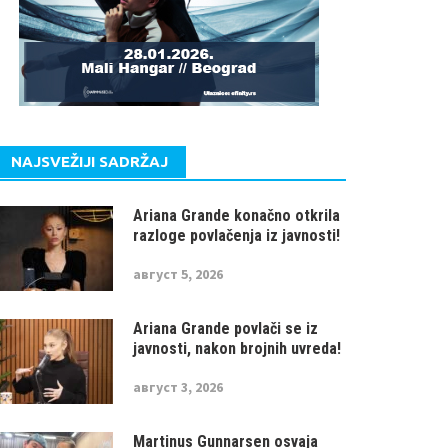
NAJSVEŽIJI SADRŽAJ
Ariana Grande konačno otkrila
razloge povlačenja iz javnosti!
август 5, 2026
Ariana Grande povlači se iz
javnosti, nakon brojnih uvreda!
август 3, 2026
Martinus Gunnarsen osvaja