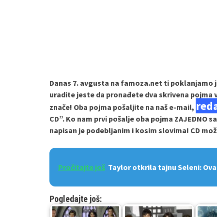
Danas 7. avgusta na famoza.net ti poklanjamo 
uradite jeste da pronađete dva skrivena pojma ve
red
znače! Oba pojma pošaljite na naš e-mail,
CD”. Ko nam prvi pošalje oba pojma ZAJEDNO sa 
napisan je podebljanim i kosim slovima! CD mož
Pročitajte još
Taylor otkrila tajnu Seleni: Ov
Pogledajte još: