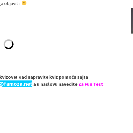
ga objaviti.
e kvizove! Kad napravite kviz pomoću sajta
a@famoza.net
a u naslovu navedite
Za Fun Test