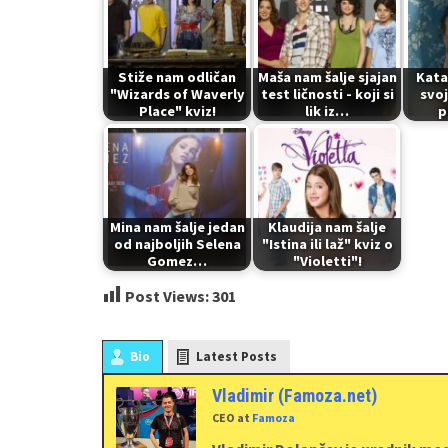
Stiže nam odličan
Maša nam šalje sjajan
Kata
"Wizards of Waverly
test ličnosti - koji si
svoj
Place" kviz!
lik iz…
p
Mina nam šalje jedan
Klaudija nam šalje
od najboljih Selena
"Istina ili laž" kviz o
Gomez…
"Violetti"!
Post Views:
301
Bio
Latest Posts
Vladimir (Famoza.net)
CEO
at
Famoza