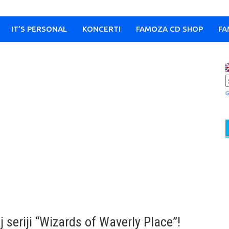
IT’S PERSONAL
KONCERTI
FAMOZA CD SHOP
FA
j seriji “Wizards of Waverly Place”!