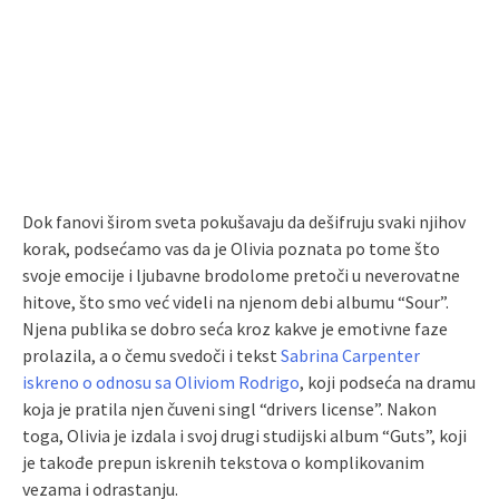
Dok fanovi širom sveta pokušavaju da dešifruju svaki njihov
korak, podsećamo vas da je Olivia poznata po tome što
svoje emocije i ljubavne brodolome pretoči u neverovatne
hitove, što smo već videli na njenom debi albumu “Sour”.
Njena publika se dobro seća kroz kakve je emotivne faze
prolazila, a o čemu svedoči i tekst
Sabrina Carpenter
iskreno o odnosu sa Oliviom Rodrigo
, koji podseća na dramu
koja je pratila njen čuveni singl “drivers license”. Nakon
toga, Olivia je izdala i svoj drugi studijski album “Guts”, koji
je takođe prepun iskrenih tekstova o komplikovanim
vezama i odrastanju.