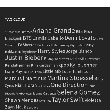
TAG CLOUD
Ariana Grande
Billie Eilish
5 Seconds of Summer
Demi Lovato
BTS
Camila Cabello
Blackpink
Dove
Ed Sheeran
Hailey
Cameron
Fifth Harmony
Gigi Hadid
Exit festival
Harry Styles
Jorge Blanco
Baldwin
Hailey Bieber
Justin Bieber
K-pop
Karol Sevilla
Katy Perry
Kanye West
Kylie Jenner
kpop
Kendall jenner
Kim Kardashian
Little Mix
Liam Payne
Louis Tomlinson
Lisa i Lena
Martina Stoessel
Marcus i Martinus
Miley
One Direction
Niall Horan
Cyrus
Perrie
Nicki Minaj
Selena Gomez
Sabrina Carpenter
Edwards
Pete Davidson
Taylor Swift
Shawn Mendes
Violetta
Soy Luna
Zayn Malik
Zendaya