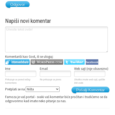
Odgovor
Napiši novi komentar
Komentariši kao Gost, ili se uloguj:
facebook
Ime
Email
Web sajt (nije obavezno)
Prikazuje se pored vašeg
Ne prikazuje se javno.
Ukoliko imate web sajt, upišite
komentara.
link ovde.
Pretplati se na
Pošalji Komentar
Famoza je vaš portal - svaki vaš komentar biće pročitan i trudićemo se da
odgovorimo kad imate neko pitanje za nas.