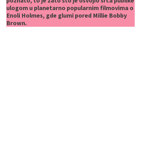
poznato, to je zato što je osvojio srca publike
ulogom u planetarno popularnim filmovima o
Enoli Holmes, gde glumi pored Millie Bobby
Brown.