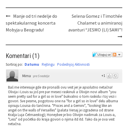
Manje od tri nedelje do
Selena Gomez i Timothée
spektakularnog koncerta
Chalamet u animiranoj
Mobyja u Beogradu!
avanturi “JESMO (LI) SAMI”!
Komentari
(
1
)
Uloguj se
Sortiraj po:
Datumu
Rejtingu
Poslednjoj Aktivnosti
+1
Mima
·
pre 5 nedelje
Baš me interesuje gde ste pronašli ovu vest jer je apsolutno netačna!
Olivija i Louis su još pre par meseci raskinuli a Olivijin novi album "you
seem pretty sad for a girl so in love" bukvalno o tom raskidu i toj vezi i
govori. Sve pesme, pogotovu one na "for a girl so in love" delu albuma
opisuju Louisa do tančnina. "Pisces and a Gemini", "looking like an
angel on the walls of Versailles" (palata Versaj je izgrađena od strane
Kralja Luja Četrnaestog); Honeybee je bio Olivijin nadimak za Louis-a,
"Less" od početka do kraja govori o njima itd itd. Tako da je ova vest
netačna.