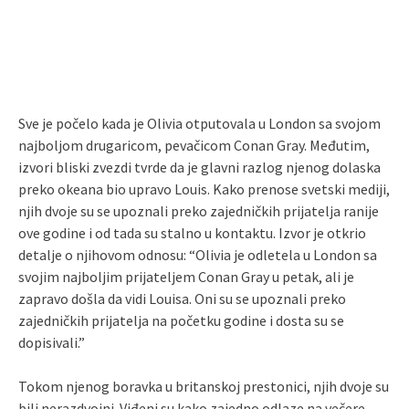
Sve je počelo kada je Olivia otputovala u London sa svojom
najboljom drugaricom, pevačicom Conan Gray. Međutim,
izvori bliski zvezdi tvrde da je glavni razlog njenog dolaska
preko okeana bio upravo Louis. Kako prenose svetski mediji,
njih dvoje su se upoznali preko zajedničkih prijatelja ranije
ove godine i od tada su stalno u kontaktu. Izvor je otkrio
detalje o njihovom odnosu: “Olivia je odletela u London sa
svojim najboljim prijateljem Conan Gray u petak, ali je
zapravo došla da vidi Louisa. Oni su se upoznali preko
zajedničkih prijatelja na početku godine i dosta su se
dopisivali.”
Tokom njenog boravka u britanskoj prestonici, njih dvoje su
bili nerazdvojni. Viđeni su kako zajedno odlaze na večere,