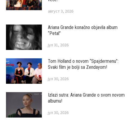
август 3, 2026
Ariana Grande konačno objavila album
“Petal”
јул 31, 2026
Tom Holland o novom “Spajdermenu”:
Svaki film je bolji sa Zendayom!
јул 30, 2026
Izlazi sutra: Ariana Grande o svom novom
albumu!
јул 30, 2026