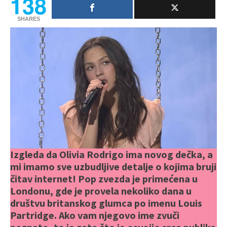
138
SHARES
Izgleda da Olivia Rodrigo ima novog dečka, a
mi imamo sve uzbudljive detalje o kojima bruji
čitav internet! Pop zvezda je primećena u
Londonu, gde je provela nekoliko dana u
društvu britanskog glumca po imenu Louis
Partridge. Ako vam njegovo ime zvuči