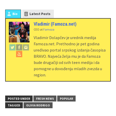
Bio
Latest Posts
Vladimir (Famoza.net)
CEO
at
Famoza
Vladimir Dolapčev je urednik medija
Famoza.net. Prethodno je pet godina
uređivao portal srpskog izdanja časopisa
BRAVO. Najveća želja mu je da Famoza
bude drugačiji od svih teen medija i da
pomogne u dovođenju mladih zvezda u
region.
POSTED UNDER
FRESH NEWS
POPULAR
TAGGED
OLIVIA RODRIGO