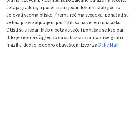
šetaju gradom, a posetili su i jedan lokalni klub gde su
delovali veoma blisko. Prema rečima svedoka, ponašali su
se kao pravi zaljubljeni par. “Bili su na večeri i u izlasku.
Otišli su u jedan klub u petak uveče i ponašali se kao par.
Bilo je veoma očigledno da su bliski i stalno su se grlili i
mazili,” dodao je dobro obavešteni izvor za
Daily Mail
.