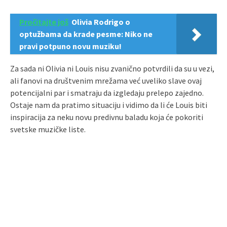
Pročitajte još
Olivia Rodrigo o
optužbama da krade pesme: Niko ne
pravi potpuno novu muziku!
Za sada ni Olivia ni Louis nisu zvanično potvrdili da su u vezi,
ali fanovi na društvenim mrežama već uveliko slave ovaj
potencijalni par i smatraju da izgledaju prelepo zajedno.
Ostaje nam da pratimo situaciju i vidimo da li će Louis biti
inspiracija za neku novu predivnu baladu koja će pokoriti
svetske muzičke liste.