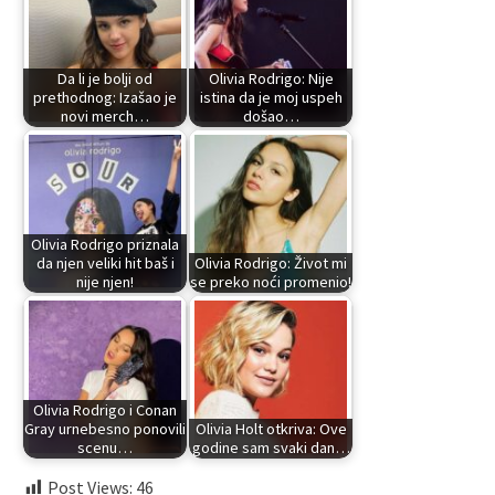
Da li je bolji od
Olivia Rodrigo: Nije
prethodnog: Izašao je
istina da je moj uspeh
novi merch…
došao…
Olivia Rodrigo priznala
da njen veliki hit baš i
Olivia Rodrigo: Život mi
nije njen!
se preko noći promenio!
Olivia Rodrigo i Conan
Gray urnebesno ponovili
Olivia Holt otkriva: Ove
scenu…
godine sam svaki dan…
Post Views:
46