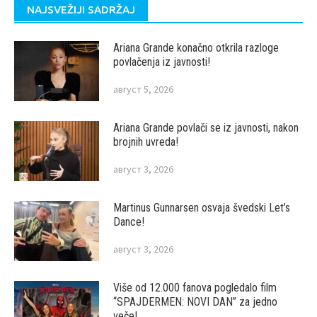
NAJSVEŽIJI SADRŽAJ
Ariana Grande konačno otkrila razloge
povlačenja iz javnosti!
август 5, 2026
Ariana Grande povlači se iz javnosti, nakon
brojnih uvreda!
август 3, 2026
Martinus Gunnarsen osvaja švedski Let’s
Dance!
август 3, 2026
Više od 12.000 fanova pogledalo film
“SPAJDERMEN: NOVI DAN” za jedno
veče!