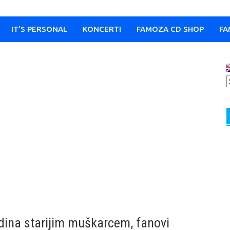
IT’S PERSONAL
KONCERTI
FAMOZA CD SHOP
FA
odina starijim muškarcem, fanovi