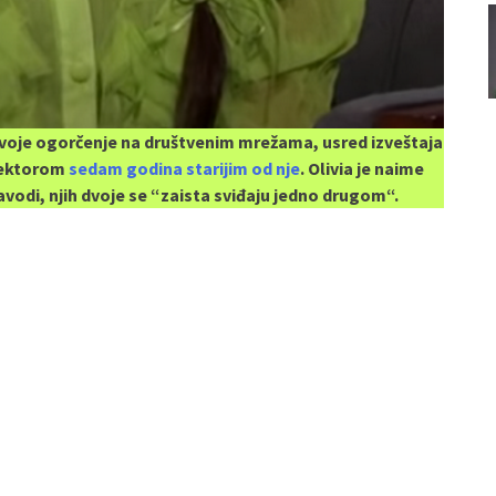
svoje ogorčenje na društvenim mrežama, usred izveštaja
irektorom
sedam godina starijim od nje
. Olivia je naime
vodi, njih dvoje se “zaista sviđaju jedno drugom“.