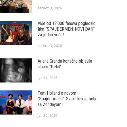
август 3, 2026
Više od 12.000 fanova pogledalo
film “SPAJDERMEN: NOVI DAN”
za jedno veče!
август 3, 2026
Ariana Grande konačno objavila
album “Petal”
јул 31, 2026
Tom Holland o novom
“Spajdermenu”: Svaki film je bolji
sa Zendayom!
јул 30, 2026