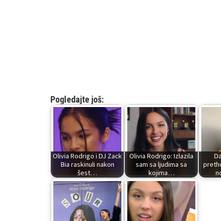
Pogledajte još:
Olivia Rodrigo i DJ Zack
Olivia Rodrigo: Izlazila
Da
Bia raskinuli nakon
sam sa ljudima sa
preth
šest…
kojima…
n