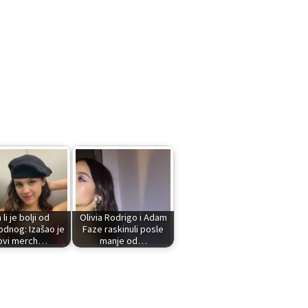
 li je bolji od
Olivia Rodrigo i Adam
odnog: Izašao je
Faze raskinuli posle
ovi merch…
manje od…