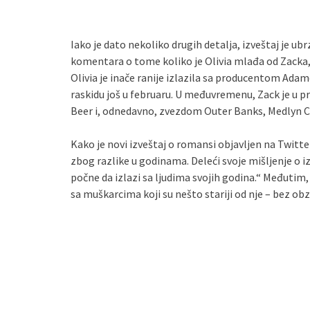
Iako je dato nekoliko drugih detalja, izveštaj je u
komentara o tome koliko je Olivia mlađa od Zacka, 
Olivia je inače ranije izlazila sa producentom Ada
raskidu još u februaru. U međuvremenu, Zack je u 
Beer i, odnedavno, zvezdom Outer Banks, Medlyn C
Kako je novi izveštaj o romansi objavljen na Twitte
zbog razlike u godinama. Deleći svoje mišljenje o 
počne da izlazi sa ljudima svojih godina.“ Međutim, 
sa muškarcima koji su nešto stariji od nje – bez obz