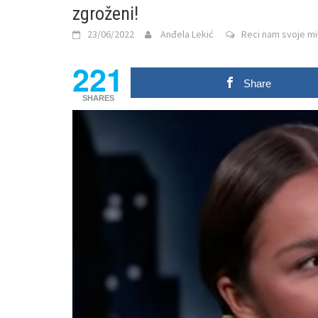
zgroženi!
23/06/2022
Anđela Lekić
Reci nam svoje mil
221
Share
SHARES