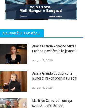
NAJSVEŽIJI SADRŽAJ
Ariana Grande konačno otkrila
razloge povlačenja iz javnosti!
август 5, 2026
Ariana Grande povlači se iz
javnosti, nakon brojnih uvreda!
август 3, 2026
Martinus Gunnarsen osvaja
švedski Let’s Dance!