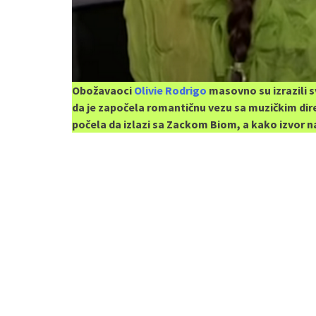
Obožavaoci
Olivie Rodrigo
masovno su izrazili 
da je započela romantičnu vezu sa muzičkim d
počela da izlazi sa Zackom Biom, a kako izvor na