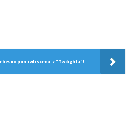
nebesno ponovili scenu iz "Twilighta"!