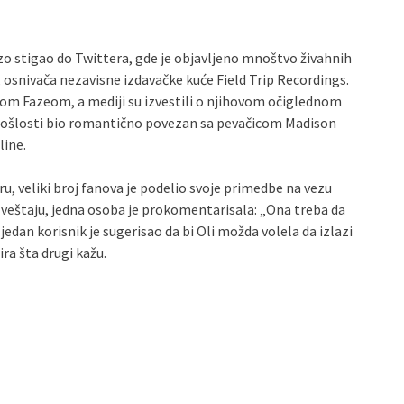
brzo stigao do Twittera, gde je objavljeno mnoštvo živahnih
osnivača nezavisne izdavačke kuće Field Trip Recordings.
mom Fazeom, a mediji su izvestili o njihovom očiglednom
prošlosti bio romantično povezan sa pevačicom Madison
line.
ru, veliki broj fanova je podelio svoje primedbe na vezu
izveštaju, jedna osoba je prokomentarisala: „Ona treba da
jedan korisnik je sugerisao da bi Oli možda volela da izlazi
ira šta drugi kažu.