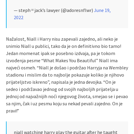
— steph ᴴ jack’s lawyer (@adoresnflwr)
June 19,
2022
Nažalost, Niall i Harry nisu zapevali zajedno, ali neko je
snimio Niall u publici, tako da je on definitivno bio tamo!
Jedan momenat ipak se posebno izdvaja, pa je tokom
izvođenja pesme “What Makes You Beautiful” Niall ima
najveći osmeh. “Niall je došao i podržao Harryja na Wembley
stadionu i mislim da to najbolje pokazuje koliko je njihovo
prijateljstvo iskreno”, napisala je jedna devojka. “On je
sedeo i podržavao jednog od svojih najboljih prijatelja u
jednoj od najvažnijih noći njegovog života, smejao se i pevao
sa njim, čak i uz pesmu koju su nekad pevali zajedno. On je
pravi!”
niall watching harry play the guitar after he taught