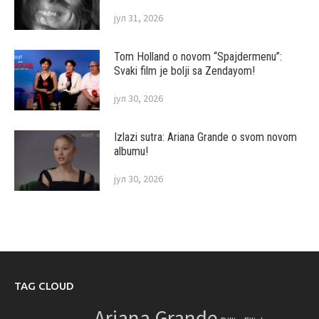
јул 31, 2026
Tom Holland o novom “Spajdermenu”:
Svaki film je bolji sa Zendayom!
јул 30, 2026
Izlazi sutra: Ariana Grande o svom novom
albumu!
јул 30, 2026
TAG CLOUD
Ariana Grande