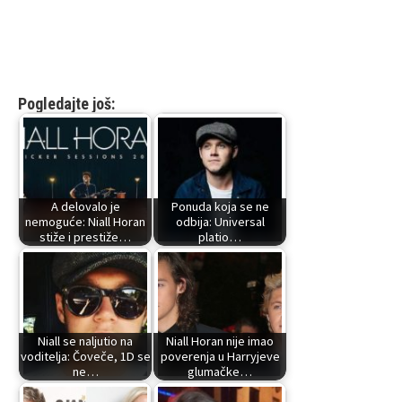
Pogledajte još:
A delovalo je
Ponuda koja se ne
nemoguće: Niall Horan
odbija: Universal
stiže i prestiže…
platio…
Niall se naljutio na
Niall Horan nije imao
voditelja: Čoveče, 1D se
poverenja u Harryjeve
ne…
glumačke…