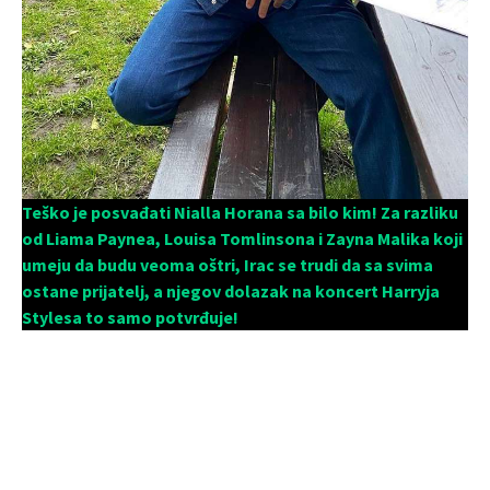
Teško je posvađati Nialla Horana sa bilo kim! Za razliku
od Liama Paynea, Louisa Tomlinsona i Zayna Malika koji
umeju da budu veoma oštri, Irac se trudi da sa svima
ostane prijatelj, a njegov dolazak na koncert Harryja
Stylesa to samo potvrđuje!