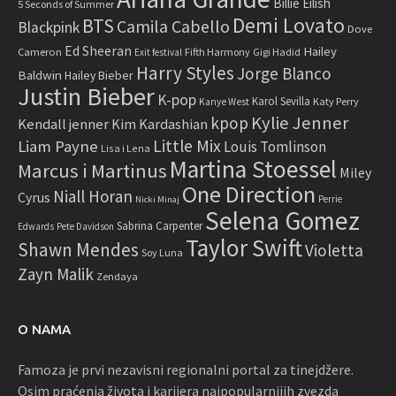
Billie Eilish
5 Seconds of Summer
Demi Lovato
BTS
Camila Cabello
Blackpink
Dove
Ed Sheeran
Hailey
Cameron
Fifth Harmony
Gigi Hadid
Exit festival
Harry Styles
Jorge Blanco
Baldwin
Hailey Bieber
Justin Bieber
K-pop
Karol Sevilla
Katy Perry
Kanye West
Kylie Jenner
kpop
Kendall jenner
Kim Kardashian
Little Mix
Liam Payne
Louis Tomlinson
Lisa i Lena
Martina Stoessel
Marcus i Martinus
Miley
One Direction
Niall Horan
Cyrus
Perrie
Nicki Minaj
Selena Gomez
Sabrina Carpenter
Edwards
Pete Davidson
Taylor Swift
Shawn Mendes
Violetta
Soy Luna
Zayn Malik
Zendaya
O NAMA
Famoza je prvi nezavisni regionalni portal za tinejdžere.
Osim praćenja života i karijera najpopularnijih zvezda