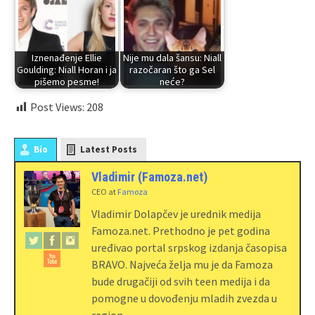
Iznenađenje Ellie
Nije mu dala šansu: Niall
Goulding: Niall Horan i ja
razočaran što ga Sel
pišemo pesme!
neće?
Post Views:
208
Bio
Latest Posts
Vladimir (Famoza.net)
CEO
at
Famoza
Vladimir Dolapčev je urednik medija
Famoza.net. Prethodno je pet godina
uređivao portal srpskog izdanja časopisa
BRAVO. Najveća želja mu je da Famoza
bude drugačiji od svih teen medija i da
pomogne u dovođenju mladih zvezda u