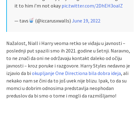
it to him i’m not okay
pic.twitter.com/2DhEH3oaIZ
— tavs
(@iccarusxwalls)
June 19, 2022
Nažalost, Niall i Harry veoma retko se viđaju u javnosti –
poslednji put spazili smo ih 2021. godine u šetnji. Naravno,
to ne znači da oni ne održavaju kontakt daleko od očiju
javnosti – kroz poruke i razgovore. Harry Styles nedavno je
izjavio da bi
okupljanje One Directiona bila dobra ideja
, ali
nekako nam se čini da to još uvek nije blizu. Ipak, to da su
momci u dobrim odnosima predstavlja neophodan
preduslov da bi smo o tome i mogli da razmišljamo!