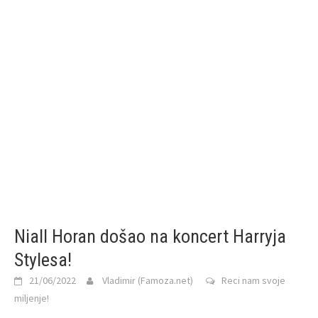
Niall Horan došao na koncert Harryja
Stylesa!
21/06/2022
Vladimir (Famoza.net)
Reci nam svoje
miljenje!