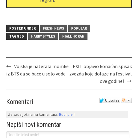
region.
POSTED UNDER
FRESH NEWS
POPULAR
TAGGED
HARRY STYLES
NIALL HORAN
Vojska je naterala momke
EXIT objavio konačan spisak
iz BTS da se bace u solo vode
zvezda koje dolaze na festival
ove godine!
Komentari
Uloguj se
Za sada još nema komentara.
Budi prvi!
Napiši novi komentar