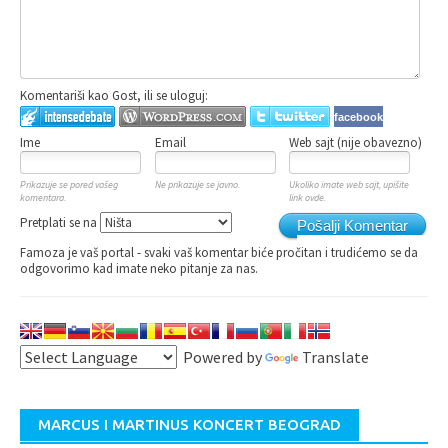
Komentariši kao Gost, ili se uloguj:
facebook
Ime
Email
Web sajt (nije obavezno)
Prikazuje se pored vašeg
Ne prikazuje se javno.
Ukoliko imate web sajt, upišite
komentara.
link ovde.
Pretplati se na
Pošalji Komentar
Famoza je vaš portal - svaki vaš komentar biće pročitan i trudićemo se da
odgovorimo kad imate neko pitanje za nas.
Powered by
Translate
MARCUS I MARTINUS KONCERT BEOGRAD