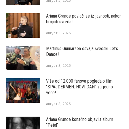
август 5, 2026
Ariana Grande povlači se iz javnosti, nakon
brojnih uvreda!
август 3, 2026
Martinus Gunnarsen osvaja švedski Let’s
Dance!
август 3, 2026
Više od 12.000 fanova pogledalo film
“SPAJDERMEN: NOVI DAN” za jedno
veče!
август 3, 2026
Ariana Grande konačno objavila album
“Petal”