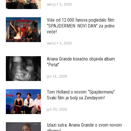
август 3, 2026
Više od 12.000 fanova pogledalo film
“SPAJDERMEN: NOVI DAN” za jedno
veče!
август 3, 2026
Ariana Grande konačno objavila album
“Petal”
јул 31, 2026
Tom Holland o novom “Spajdermenu”:
Svaki film je bolji sa Zendayom!
јул 30, 2026
Izlazi sutra: Ariana Grande o svom novom
albumu!