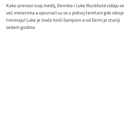
Kako prenosi ovaj medij, Demika i Luke Rockhold viđaju se
već mesecima a upoznali su se u jednoj teretani gde oboje
treniraju! Luke je inače bivši šampion a od Demi je stariji
sedam godina.