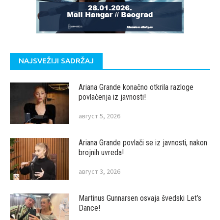
NAJSVEŽIJI SADRŽAJ
Ariana Grande konačno otkrila razloge
povlačenja iz javnosti!
август 5, 2026
Ariana Grande povlači se iz javnosti, nakon
brojnih uvreda!
август 3, 2026
Martinus Gunnarsen osvaja švedski Let’s
Dance!