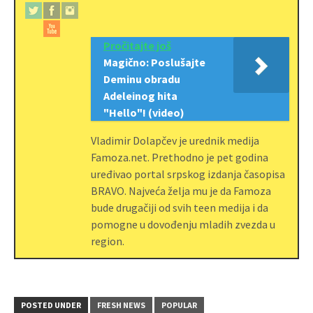
Pročitajte još
Magično: Poslušajte
Deminu obradu
Adeleinog hita
"Hello"! (video)
Vladimir Dolapčev je urednik medija
Famoza.net. Prethodno je pet godina
uređivao portal srpskog izdanja časopisa
BRAVO. Najveća želja mu je da Famoza
bude drugačiji od svih teen medija i da
pomogne u dovođenju mladih zvezda u
region.
POSTED UNDER
FRESH NEWS
POPULAR