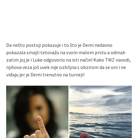
Da nešto postoji pokazuje i to što je Demi nedavno
pokazala smajli tetovažu na svom malom prstu a odmah
zatim joj je i Luke odgovorio na isti način! Kako TMZ navodi,
njihova veza još uvek nije ozbiljna s obzirom da se oni i ne
viđaju jer je Demi trenutno na turneji!