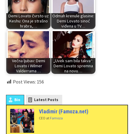
Demi Lovato čvrsto uz
Odmah krenule glasine:
Keshu: Ona je strašno
Demi Lovato sinoć
hrabra,…
viđena u TV…
Večna ljubav: Demi
„Uvek sam bila takva“:
Lovato i Wilmer
Demi Lovato spremna
Valderrama…
na novu…
Post Views:
156
Bio
Latest Posts
Vladimir (Famoza.net)
CEO
at
Famoza