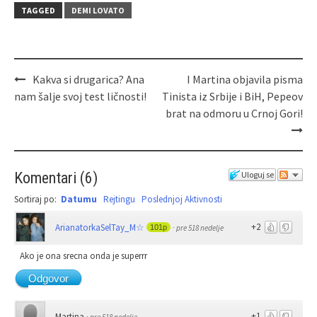
TAGGED
DEMI LOVATO
Kakva si drugarica? Ana
I Martina objavila pisma
nam šalje svoj test ličnosti!
Tinista iz Srbije i BiH, Pepeov
brat na odmoru u Crnoj Gori!
Komentari
(
6
)
Uloguj se
Sortiraj po:
Datumu
Rejtingu
Poslednjoj Aktivnosti
+2
ArianatorkaSelTay_M☆
101p
·
pre 518 nedelje
Ako je ona srecna onda je superrr
Odgovor
+1
Martina