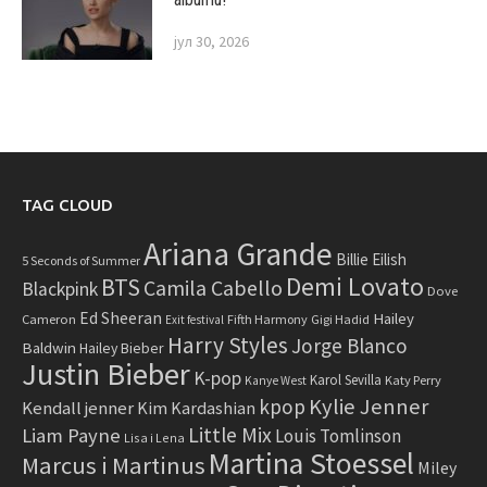
јул 30, 2026
TAG CLOUD
Ariana Grande
Billie Eilish
5 Seconds of Summer
Demi Lovato
BTS
Camila Cabello
Blackpink
Dove
Ed Sheeran
Hailey
Cameron
Fifth Harmony
Gigi Hadid
Exit festival
Harry Styles
Jorge Blanco
Baldwin
Hailey Bieber
Justin Bieber
K-pop
Karol Sevilla
Katy Perry
Kanye West
Kylie Jenner
kpop
Kendall jenner
Kim Kardashian
Little Mix
Liam Payne
Louis Tomlinson
Lisa i Lena
Martina Stoessel
Marcus i Martinus
Miley