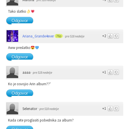
·
pre 518 nedelje
Tako slatko
Odgovor
+2
Ariana_Grande4ever
76p
·
pre 518 nedelje
Aww preslatko
Odgovor
+1
aaaa
·
pre 518 nedelje
Ko je osvojio Arin album??'
Odgovor
+1
Selenator
·
pre 518 nedelje
Kada cete proglasiti pobednika za album?