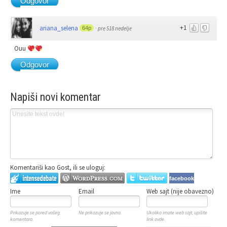
Odgovor
+1
ariana_selena
64p
·
pre 518 nedelje
Ouu
Odgovor
Napiši novi komentar
Komentariši kao Gost, ili se uloguj:
facebook
Ime
Email
Web sajt (nije obavezno)
Prikazuje se pored vašeg
Ne prikazuje se javno.
Ukoliko imate web sajt, upišite
komentara.
link ovde.