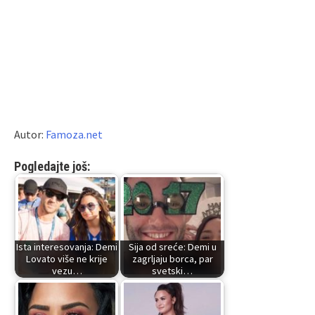
Autor:
Famoza.net
Pogledajte još:
Ista interesovanja: Demi
Sija od sreće: Demi u
Lovato više ne krije
zagrljaju borca, par
vezu…
svetski…