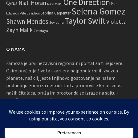
One Direction
Niall Horan
Cyrus
Perrie
Nicki Minaj
Selena Gomez
Sabrina Carpenter
Edwards
Pete Davidson
Taylor Swift
Shawn Mendes
Violetta
Soy Luna
Zayn Malik
Zendaya
O NAMA
Famoza je prvi nezavisni regionalni portal za tinejdžere.
Osim praćenja života i karijera najpopularnijih zvezda
planete, naš cilj jeste i njihovo gostovanje na našem
podneblju. Famoza.net od starta promoviše kreativnost
naših čitalaca, pruža im prostor da se izraze na sajtu i
podržava njihove akcije i okupljanja
Proudly powered by WordPress
|
Theme: Awaken by
ThemezHut
.