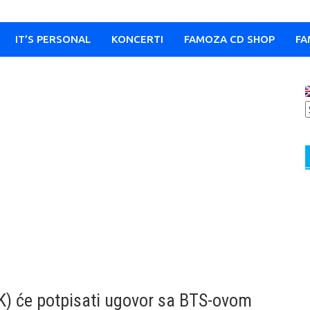
IT’S PERSONAL
KONCERTI
FAMOZA CD SHOP
FA
K) će potpisati ugovor sa BTS-ovom