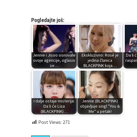
Pogledajte još:
Jennie i Jisoo osnovale
Ekskluzivno: Rosé je
Da li
svoje agencije, oglasio
jedina članica
raspas
se…
BLACKPINK koja…
I dalje ostaje misterija:
Jennie (BLACKPINK)
Da li će Lisa
objavljuje singl "You &
(BLACKPINK)…
Me" u petak!
Post Views:
271