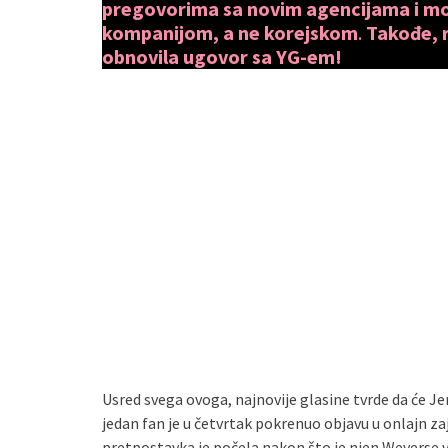
pregovorima sa novim agencijama i mo
kompanijom, a ne korejskom
.
Takođe, r
obnovila ugovor sa YG-em!
Usred svega ovoga, najnovije glasine tvrde da će J
jedan fan je u četvrtak pokrenuo objavu u onlajn zaj
pretpostavka je počela nakon što je njen Weverse 