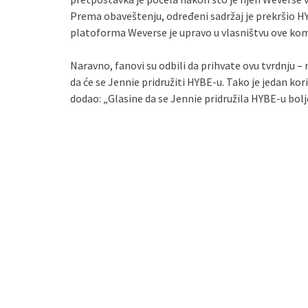
Prema obaveštenju, određeni sadržaj je prekršio H
platoforma Weverse je upravo u vlasništvu ove kom
Naravno, fanovi su odbili da prihvate ovu tvrdnju – r
da će se Jennie pridružiti HYBE-u. Tako je jedan kor
dodao: „Glasine da se Jennie pridružila HYBE-u bolj