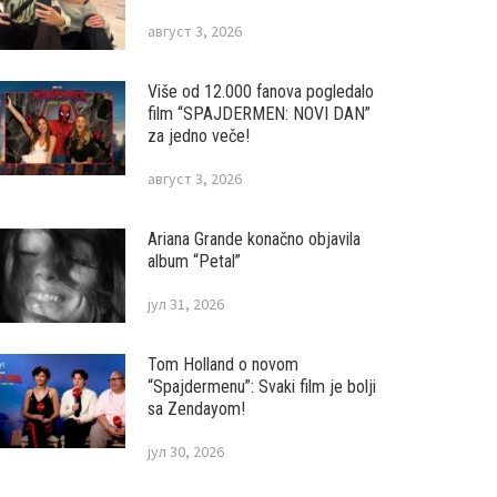
август 3, 2026
Više od 12.000 fanova pogledalo
film “SPAJDERMEN: NOVI DAN”
za jedno veče!
август 3, 2026
Ariana Grande konačno objavila
album “Petal”
јул 31, 2026
Tom Holland o novom
“Spajdermenu”: Svaki film je bolji
sa Zendayom!
јул 30, 2026