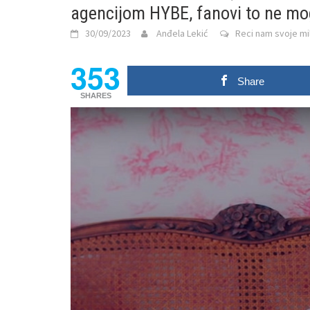
agencijom HYBE, fanovi to ne mo
30/09/2023
Anđela Lekić
Reci nam svoje mil
353
Share
SHARES