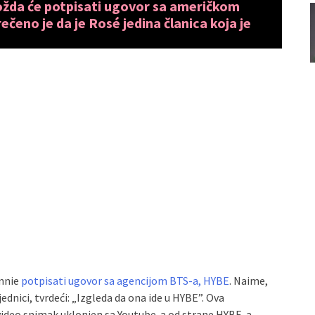
žda će potpisati ugovor sa američkom
ečeno je da je Rosé jedina članica koja je
ennie
potpisati ugovor sa agencijom BTS-a, HYBE
. Naime,
ednici, tvrdeći: „Izgleda da ona ide u HYBE”. Ova
video snimak uklonjen sa Youtube-a od strane HYBE-a.