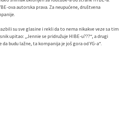
YBE-ova autorska prava. Za neupućene, društvena
panije.
azbili su sve glasine i rekli da to nema nikakve veze sa tim
isnik upitao: „Jennie se pridružuje HIBE-u???“, a drugi
e da budu lažne, ta kompanija je još gora od YG-a“.