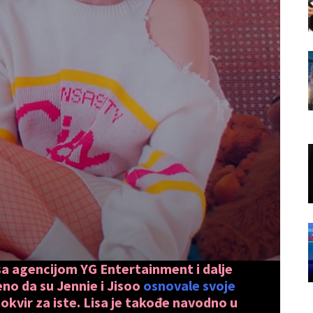
a agencijom YG Entertainment i dalje
eno da su Jennie i Jisoo
osnovale svoje
 okvir za iste. Lisa je takođe navodno u