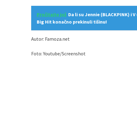
Pročitajte još
Da li su Jennie (BLACKPINK) i V
Big Hit konačno prekinuli tišinu!
Autor: Famoza.net
Foto: Youtube/Screenshot