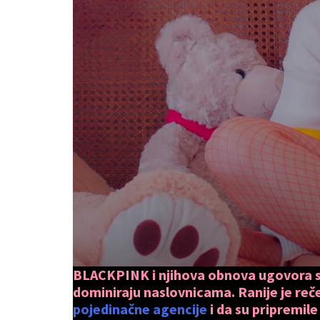
BLACKPINK i njihova obnova ugovora s
dominiraju naslovnicama. Ranije je reč
pojedinačne agencije
i da su pripremile