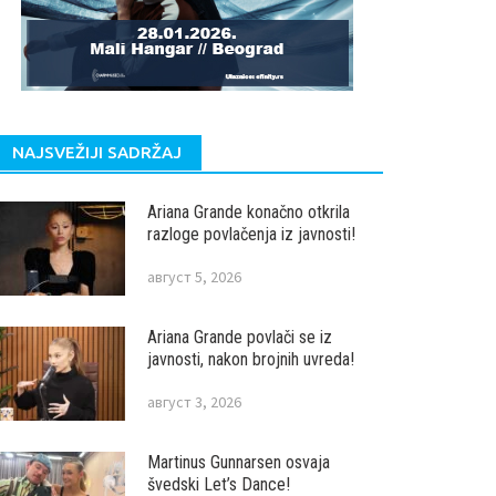
NAJSVEŽIJI SADRŽAJ
Ariana Grande konačno otkrila
razloge povlačenja iz javnosti!
август 5, 2026
Ariana Grande povlači se iz
javnosti, nakon brojnih uvreda!
август 3, 2026
Martinus Gunnarsen osvaja
švedski Let’s Dance!