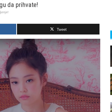
gu da prihvate!
jenje!
Tweet