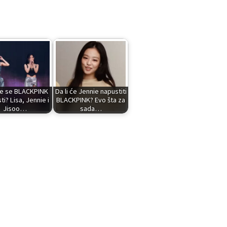
 će se BLACKPINK
Da li će Jennie napustiti
ti? Lisa, Jennie i
BLACKPINK? Evo šta za
Jisoo…
sada…