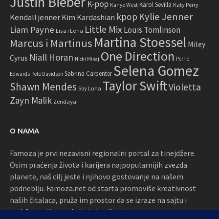
Justin Bieber
K-pop
Karol Sevilla
Katy Perry
Kanye West
Kylie Jenner
kpop
Kendall jenner
Kim Kardashian
Little Mix
Liam Payne
Louis Tomlinson
Lisa i Lena
Martina Stoessel
Marcus i Martinus
Miley
One Direction
Niall Horan
Cyrus
Perrie
Nicki Minaj
Selena Gomez
Sabrina Carpenter
Edwards
Pete Davidson
Taylor Swift
Shawn Mendes
Violetta
Soy Luna
Zayn Malik
Zendaya
O NAMA
Famoza je prvi nezavisni regionalni portal za tinejdžere.
Osim praćenja života i karijera najpopularnijih zvezda
planete, naš cilj jeste i njihovo gostovanje na našem
podneblju. Famoza.net od starta promoviše kreativnost
naših čitalaca, pruža im prostor da se izraze na sajtu i
podržava njihove akcije i okupljanja