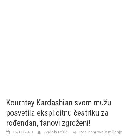
Kourntey Kardashian svom mužu
posvetila eksplicitnu čestitku za
rođendan, fanovi zgroženi!
15/11/2023
Anđela Lekić
Reci nam svoje miljenje!