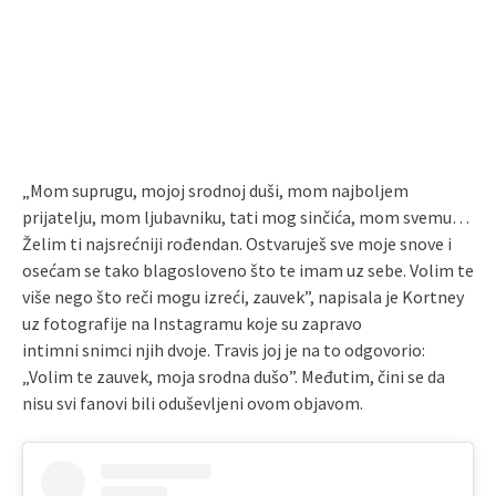
„Mom suprugu, mojoj srodnoj duši, mom najboljem
prijatelju, mom ljubavniku, tati mog sinčića, mom svemu…
Želim ti najsrećniji rođendan. Ostvaruješ sve moje snove i
osećam se tako blagosloveno što te imam uz sebe. Volim te
više nego što reči mogu izreći, zauvek”, napisala je Kortney
uz fotografije na Instagramu koje su zapravo
intimni snimci njih dvoje. Travis joj je na to odgovorio:
„Volim te zauvek, moja srodna dušo”. Međutim, čini se da
nisu svi fanovi bili oduševljeni ovom objavom.