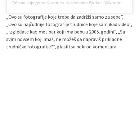
Објава коју дели Kourtney Kardashian Barker (@kourtneykardash)
„Ovo su fotografije koje treba da zadržiš samo za sebe”,
„Ovo su najčudnije fotografije trudnice koje sam ikad video”,
„Izgledate kao met par koji ima bebu u 2005. godini”, „Sa
svim novcem koji imaš, ne možeš da napraviš prikladne
trudničke fotografije?”, glasili su neki od komentara.