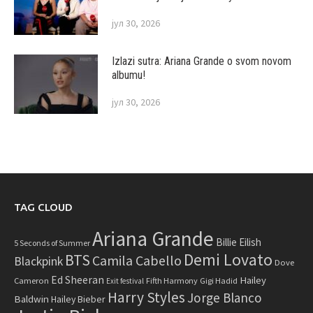
јул 30, 2026
Izlazi sutra: Ariana Grande o svom novom
albumu!
јул 30, 2026
TAG CLOUD
Ariana Grande
Billie Eilish
5 Seconds of Summer
Demi Lovato
BTS
Camila Cabello
Blackpink
Dove
Ed Sheeran
Hailey
Cameron
Fifth Harmony
Gigi Hadid
Exit festival
Harry Styles
Jorge Blanco
Baldwin
Hailey Bieber