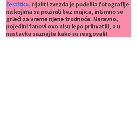
čestitku
, rijaliti zvezda je podelila fotografije
na kojima su pozirali bez majica, intimno se
grleći za vreme njene trudnoće. Naravno,
pojedini fanovi ovo nisu lepo prihvatili, a u
nastavku saznajte kako su reagovali!