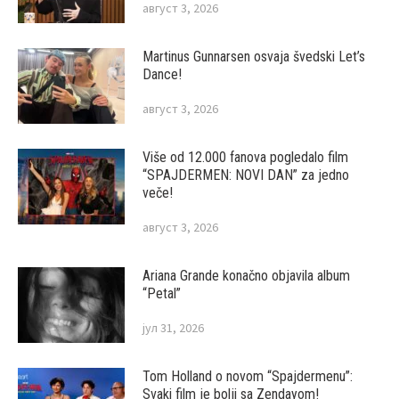
август 3, 2026
Martinus Gunnarsen osvaja švedski Let’s
Dance!
август 3, 2026
Više od 12.000 fanova pogledalo film
“SPAJDERMEN: NOVI DAN” za jedno
veče!
август 3, 2026
Ariana Grande konačno objavila album
“Petal”
јул 31, 2026
Tom Holland o novom “Spajdermenu”:
Svaki film je bolji sa Zendayom!