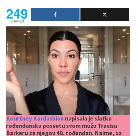
249
SHARES
Kourtney Kardashian
napisala je slatku
rođendansku posvetu svom mužu Travisu
Barkeru za njegov 48. rođendan. Naime, uz