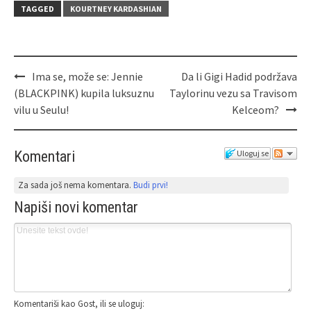
TAGGED
KOURTNEY KARDASHIAN
Ima se, može se: Jennie
Da li Gigi Hadid podržava
(BLACKPINK) kupila luksuznu
Taylorinu vezu sa Travisom
vilu u Seulu!
Kelceom?
Komentari
Uloguj se
Za sada još nema komentara.
Budi prvi!
Napiši novi komentar
Komentariši kao Gost, ili se uloguj: