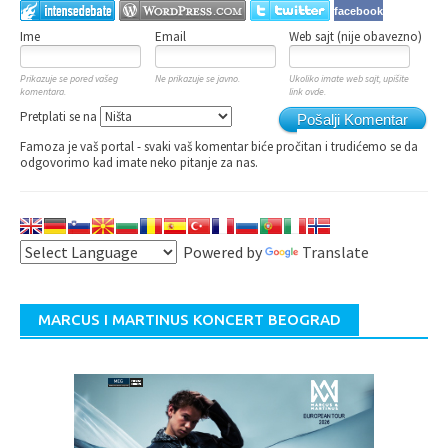
facebook
Ime
Email
Web sajt (nije obavezno)
Prikazuje se pored vašeg
Ne prikazuje se javno.
Ukoliko imate web sajt, upišite
komentara.
link ovde.
Pretplati se na
Pošalji Komentar
Famoza je vaš portal - svaki vaš komentar biće pročitan i trudićemo se da
odgovorimo kad imate neko pitanje za nas.
Powered by
Translate
MARCUS I MARTINUS KONCERT BEOGRAD