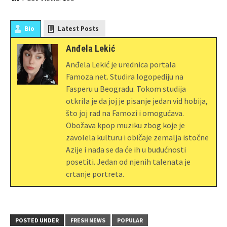
Bio
Latest Posts
Anđela Lekić
Anđela Lekić je urednica portala
Famoza.net. Studira logopediju na
Fasperu u Beogradu. Tokom studija
otkrila je da joj je pisanje jedan vid hobija,
što joj rad na Famozi i omogućava.
Obožava kpop muziku zbog koje je
zavolela kulturu i običaje zemalja istočne
Azije i nada se da će ih u budućnosti
posetiti. Jedan od njenih talenata je
crtanje portreta.
POSTED UNDER
FRESH NEWS
POPULAR