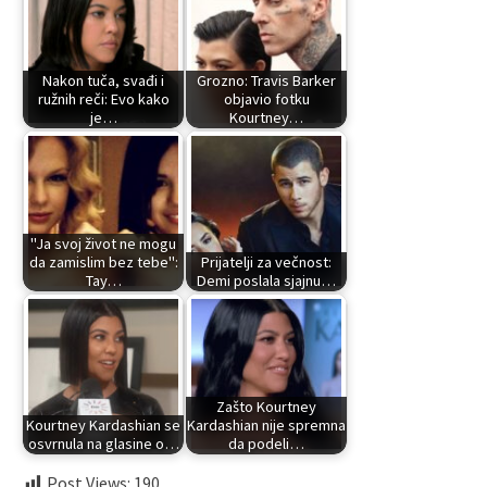
Nakon tuča, svađi i
Grozno: Travis Barker
ružnih reči: Evo kako
objavio fotku
je…
Kourtney…
"Ja svoj život ne mogu
da zamislim bez tebe":
Prijatelji za večnost:
Tay…
Demi poslala sjajnu…
Zašto Kourtney
Kourtney Kardashian se
Kardashian nije spremna
osvrnula na glasine o…
da podeli…
Post Views:
190