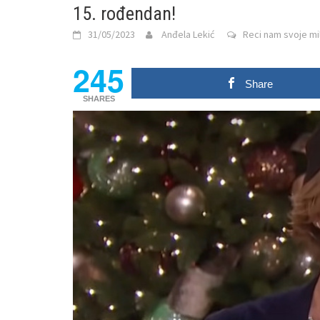
15. rođendan!
31/05/2023
Anđela Lekić
Reci nam svoje mil
245
Share
SHARES