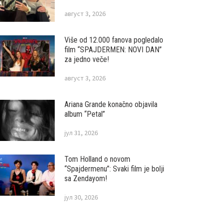
август 3, 2026
Više od 12.000 fanova pogledalo
film “SPAJDERMEN: NOVI DAN”
za jedno veče!
август 3, 2026
Ariana Grande konačno objavila
album “Petal”
јул 31, 2026
Tom Holland o novom
“Spajdermenu”: Svaki film je bolji
sa Zendayom!
јул 30, 2026