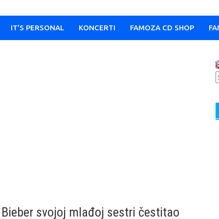
IT’S PERSONAL
KONCERTI
FAMOZA CD SHOP
FA
Bieber svojoj mlađoj sestri čestitao