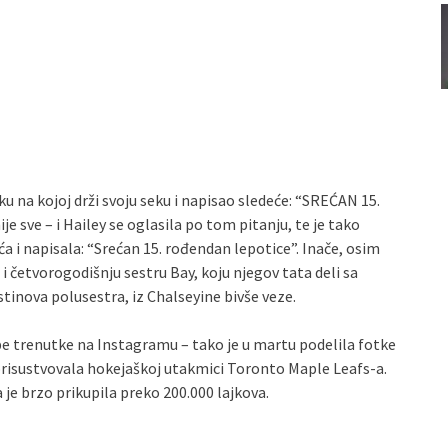
u na kojoj drži svoju seku i napisao sledeće: “SREĆAN 15.
e sve – i Hailey se oglasila po tom pitanju, te je tako
a i napisala: “Srećan 15. rođendan lepotice”. Inače, osim
 četvorogodišnju sestru Bay, koju njegov tata deli sa
tinova polusestra, iz Chalseyine bivše veze.
e trenutke na Instagramu – tako je u martu podelila fotke
prisustvovala hokejaškoj utakmici Toronto Maple Leafs-a.
 je brzo prikupila preko 200.000 lajkova.