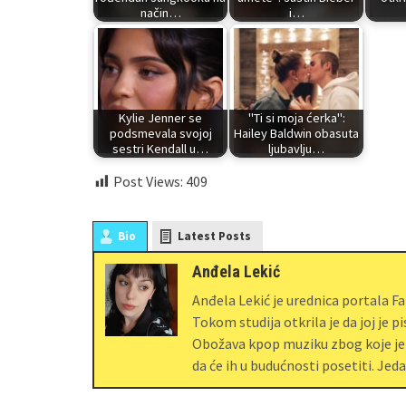
način…
i…
Kylie Jenner se
"Ti si moja ćerka":
podsmevala svojoj
Hailey Baldwin obasuta
sestri Kendall u…
ljubavlju…
Post Views:
409
Bio
Latest Posts
Anđela Lekić
Anđela Lekić je urednica portala F
Tokom studija otkrila je da joj je p
Obožava kpop muziku zbog koje je z
da će ih u budućnosti posetiti. Jed