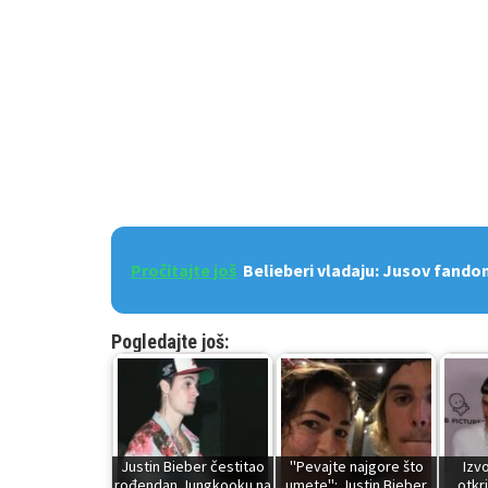
Pročitajte još
Belieberi vladaju: Jusov fand
Pogledajte još:
Justin Bieber čestitao
"Pevajte najgore što
Izv
rođendan Jungkooku na
umete": Justin Bieber
otkri