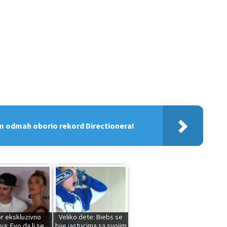
om odmah oborio rekord Directionera!
or ekskluzivno
Veliko dete: Biebs se
va: Evo da li se
bije jastucima sa svojim