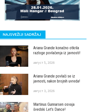
NAJSVEŽIJI SADRŽAJ
Ariana Grande konačno otkrila
razloge povlačenja iz javnosti!
август 5, 2026
Ariana Grande povlači se iz
javnosti, nakon brojnih uvreda!
август 3, 2026
Martinus Gunnarsen osvaja
švedski Let’s Dance!