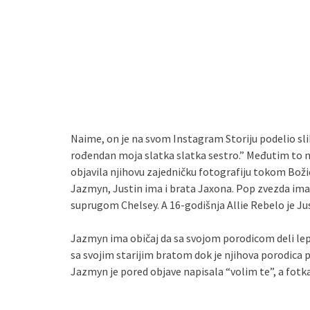
Naime, on je na svom Instagram Storiju podelio slik
rođendan moja slatka slatka sestro.” Međutim to nij
objavila njihovu zajedničku fotografiju tokom Božić
Jazmyn, Justin ima i brata Jaxona. Pop zvezda ima i
suprugom Chelsey. A 16-godišnja Allie Rebelo je Jus
Jazmyn ima običaj da sa svojom porodicom deli lep
sa svojim starijim bratom dok je njihova porodica 
Jazmyn je pored objave napisala “volim te”, a fotka