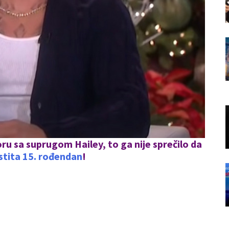
u sa suprugom Hailey, to ga nije sprečilo da
stita 15. rođendan
!