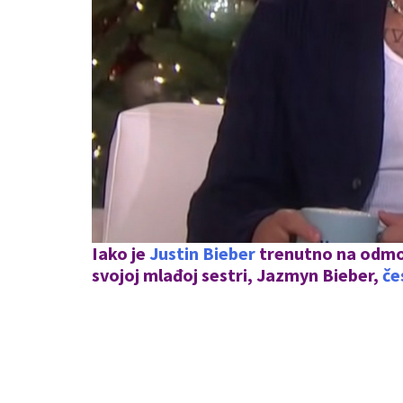
Iako je
Justin Bieber
trenutno na odmor
svojoj mlađoj sestri, Jazmyn Bieber,
če