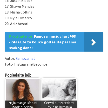
16. Justin Bieber
17. Shawn Mendes
18. Misha Collins
19. Nyle DiMarco
20. Aziz Ansari
Pročitajte još
Famoza music chart #98
- Glasajte za koliko god želite pesama
svakog dana!
Autor:
Famoza.net
Foto: Instagram/Beyonce
Pogledajte još:
Najhumanije ličnosti
Četvrti put zaredom:
godine: Ariana,
Tay je najhumanija