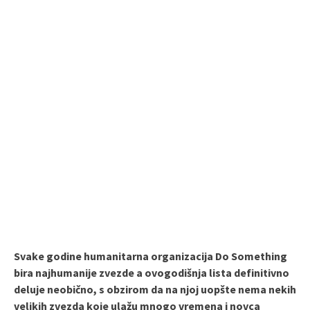
Svake godine humanitarna organizacija Do Something
bira najhumanije zvezde a ovogodišnja lista definitivno
deluje neobično, s obzirom da na njoj uopšte nema nekih
velikih zvezda koje ulažu mnogo vremena i novca