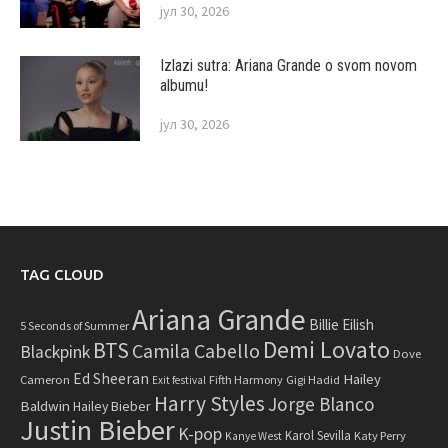
јул 30, 2026
Izlazi sutra: Ariana Grande o svom novom
albumu!
јул 30, 2026
TAG CLOUD
Ariana Grande
Billie Eilish
5 Seconds of Summer
Demi Lovato
BTS
Camila Cabello
Blackpink
Dove
Ed Sheeran
Hailey
Cameron
Fifth Harmony
Gigi Hadid
Exit festival
Harry Styles
Jorge Blanco
Baldwin
Hailey Bieber
Justin Bieber
K-pop
Karol Sevilla
Katy Perry
Kanye West