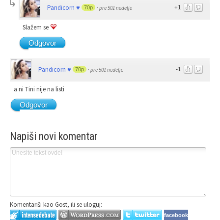
+1
Pandicorn ♥
70p
·
pre 501 nedelje
Slažem se
Odgovor
-1
Pandicorn ♥
70p
·
pre 501 nedelje
a ni Tini nije na listi
Odgovor
Napiši novi komentar
Komentariši kao Gost, ili se uloguj:
facebook