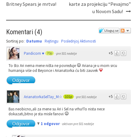
Britney Spears je mrtva!
karte za projekciju “Pevajmo”
u Novom Sadu!
Komentari
(
4
)
Uloguj se
Sortiraj po:
Datumu
Rejtingu
Poslednjoj Aktivnosti
+5
Pandicorn ♥
70p
·
pre 501 nedelje
To što Ari nema mene ništa ne povređuje
Ariana je u mom srcu
humanija više od Beyonce i Arianatorka ću biti zauvek
Odgovor
+5
ArianatorkaSelTay_M☆
101p
·
pre 501 nedelje
Bas neobicno,ali za mene su Ari i Sel na vrhu!To nista nece
dokazati,bitno je sta misle fanovi
Odgovor
1 odgovor
·
aktivan pre 501 nedelje