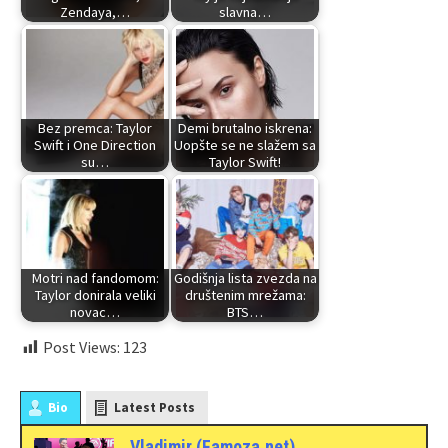
Zendaya,…
slavna…
Bez premca: Taylor
Demi brutalno iskrena:
Swift i One Direction
Uopšte se ne slažem sa
su…
Taylor Swift!
Motri nad fandomom:
Godišnja lista zvezda na
Taylor donirala veliki
društenim mrežama:
novac…
BTS…
Post Views:
123
Bio
Latest Posts
Vladimir (Famoza.net)