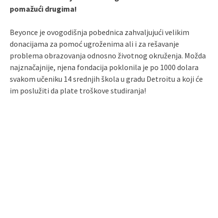
pomažući drugima!
Beyonce je ovogodišnja pobednica zahvaljujući velikim
donacijama za pomoć ugroženima ali i za rešavanje
problema obrazovanja odnosno životnog okruženja. Možda
najznačajnije, njena fondacija poklonila je po 1000 dolara
svakom učeniku 14 srednjih škola u gradu Detroitu a koji će
im poslužiti da plate troškove studiranja!