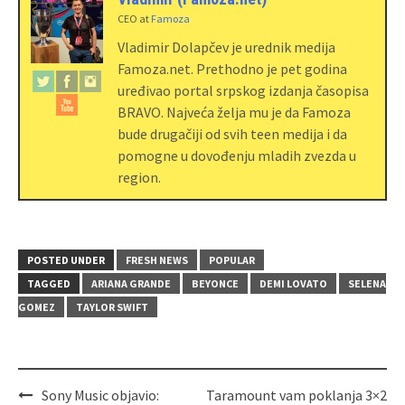
CEO
at
Famoza
Vladimir Dolapčev je urednik medija
Famoza.net. Prethodno je pet godina
uređivao portal srpskog izdanja časopisa
BRAVO. Najveća želja mu je da Famoza
bude drugačiji od svih teen medija i da
pomogne u dovođenju mladih zvezda u
region.
POSTED UNDER
FRESH NEWS
POPULAR
TAGGED
ARIANA GRANDE
BEYONCE
DEMI LOVATO
SELENA
GOMEZ
TAYLOR SWIFT
Sony Music objavio:
Taramount vam poklanja 3×2