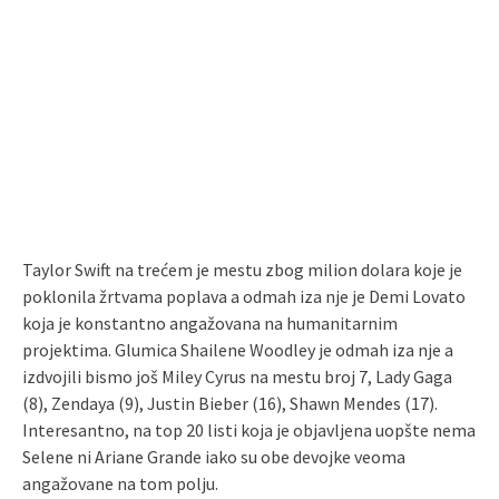
Taylor Swift na trećem je mestu zbog milion dolara koje je
poklonila žrtvama poplava a odmah iza nje je Demi Lovato
koja je konstantno angažovana na humanitarnim
projektima. Glumica Shailene Woodley je odmah iza nje a
izdvojili bismo još Miley Cyrus na mestu broj 7, Lady Gaga
(8), Zendaya (9), Justin Bieber (16), Shawn Mendes (17).
Interesantno, na top 20 listi koja je objavljena uopšte nema
Selene ni Ariane Grande iako su obe devojke veoma
angažovane na tom polju.