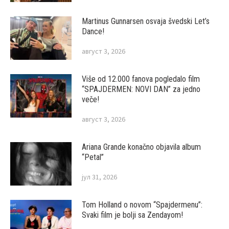
Martinus Gunnarsen osvaja švedski Let’s
Dance!
август 3, 2026
Više od 12.000 fanova pogledalo film
“SPAJDERMEN: NOVI DAN” za jedno
veče!
август 3, 2026
Ariana Grande konačno objavila album
“Petal”
јул 31, 2026
Tom Holland o novom “Spajdermenu”:
Svaki film je bolji sa Zendayom!