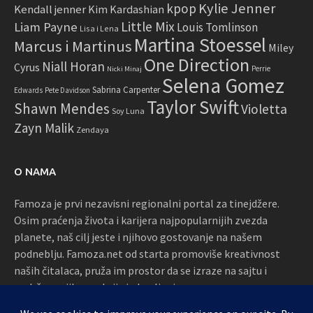
Kylie Jenner
kpop
Kendall jenner
Kim Kardashian
Little Mix
Liam Payne
Louis Tomlinson
Lisa i Lena
Martina Stoessel
Marcus i Martinus
Miley
One Direction
Niall Horan
Cyrus
Perrie
Nicki Minaj
Selena Gomez
Sabrina Carpenter
Edwards
Pete Davidson
Taylor Swift
Shawn Mendes
Violetta
Soy Luna
Zayn Malik
Zendaya
O NAMA
Famoza je prvi nezavisni regionalni portal za tinejdžere.
Osim praćenja života i karijera najpopularnijih zvezda
planete, naš cilj jeste i njihovo gostovanje na našem
podneblju. Famoza.net od starta promoviše kreativnost
naših čitalaca, pruža im prostor da se izraze na sajtu i
podržava njihove akcije i okupljanja