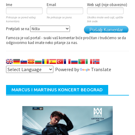
Ime
Email
Web sajt (nije obavezno)
Prikazuje se pored vašeg
Ne prikazuje se javno.
Ukoliko imate web sajt, upišite
komentara.
link ovde.
Pretplati se na
Pošalji Komentar
Famoza je vaš portal - svaki vaš komentar biće pročitan i trudićemo se da
odgovorimo kad imate neko pitanje za nas.
Powered by
Translate
MARCUS I MARTINUS KONCERT BEOGRAD