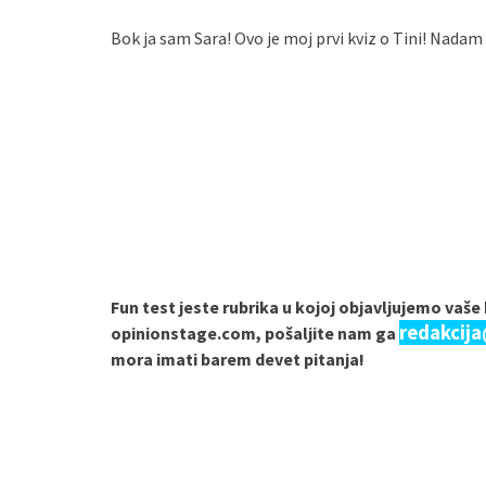
Bok ja sam Sara! Ovo je moj prvi kviz o Tini! Nadam s
Fun test jeste rubrika u kojoj objavljujemo vaš
redakcij
opinionstage.com, pošaljite nam ga
mora imati barem devet pitanja!