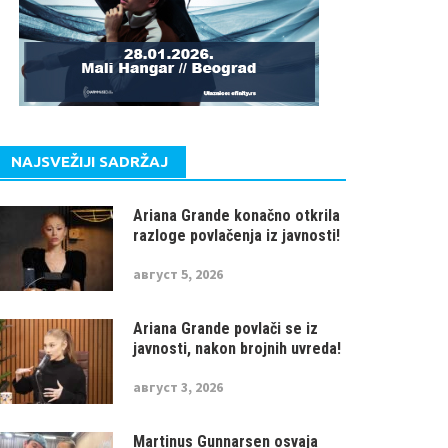
NAJSVEŽIJI SADRŽAJ
Ariana Grande konačno otkrila
razloge povlačenja iz javnosti!
август 5, 2026
Ariana Grande povlači se iz
javnosti, nakon brojnih uvreda!
август 3, 2026
Martinus Gunnarsen osvaja