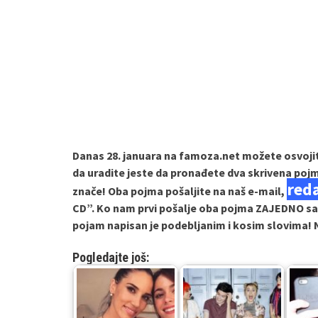
Danas 28. januara na famoza.net možete osvoji
da uradite jeste da pronađete dva skrivena pojma
red
znače! Oba pojma pošaljite na naš e-mail,
CD”. Ko nam prvi pošalje oba pojma ZAJEDNO sa 
pojam napisan je podebljanim i kosim slovima! 
Pogledajte još: