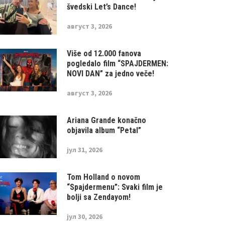
švedski Let’s Dance!
август 3, 2026
Više od 12.000 fanova
pogledalo film “SPAJDERMEN:
NOVI DAN” za jedno veče!
август 3, 2026
Ariana Grande konačno
objavila album “Petal”
јул 31, 2026
Tom Holland o novom
“Spajdermenu”: Svaki film je
bolji sa Zendayom!
јул 30, 2026