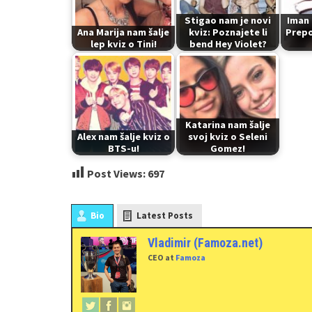
Stigao nam je novi
Iman 
Ana Marija nam šalje
kviz: Poznajete li
Prepo
lep kviz o Tini!
bend Hey Violet?
Katarina nam šalje
Alex nam šalje kviz o
svoj kviz o Seleni
BTS-u!
Gomez!
Post Views:
697
Bio
Latest Posts
Vladimir (Famoza.net)
CEO
at
Famoza