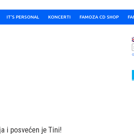
IT’S PERSONAL
KONCERTI
FAMOZA CD SHOP
FA
a i posvećen je Tini!