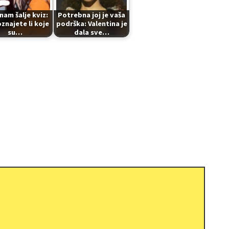
nam šalje kviz:
Potrebna joj je vaša
znajete li koje
podrška: Valentina je
su…
dala sve…