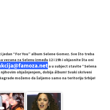
ti jedan “For You” album Selene Gomez. Sve što treba
 vezana za Selenu između 12 i 19h i objasnite šta oni
akcija@famoza.net
a u subject stavite “Selena
njihovim objašnjenjem, dobija álbum! Svaki skriveni
Nagrade možemo da šaljemo samo na teritoriju Srbije!