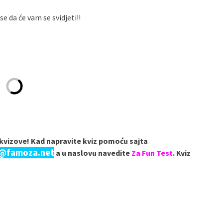
e da će vam se svidjeti!!
e kvizove! Kad napravite kviz pomoću sajta
a@famoza.net
a u naslovu navedite
Za Fun Test
. Kviz