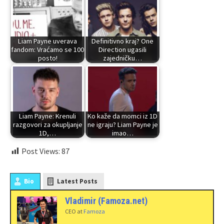
Liam Payne uverava
Definitivno kraj? One
fandom: Vraćamo se 100
Direction ugasili
posto!
zajedničku…
Liam Payne: Krenuli
Ko kaže da momci iz 1D
razgovori za okupljanje
ne igraju? Liam Payne je
1D,…
imao…
Post Views:
87
Bio
Latest Posts
Vladimir (Famoza.net)
CEO
at
Famoza