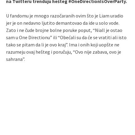
na Twitteru trenduju hešteg #OneDirectionIsOverParty.
U fandomu je mnogo razočaranih ovim što je Liam uradio
jer je on nedavno ljutito demantovao da ide u solo vode.
Zato i ne čude brojne bolne poruke poput, “Niall je ostao
sam u One Directionu” ili “Obećali su da će se vratiti ali isto
tako se pitam da li je ovo kraj”. Ima i onih koji uopšte ne
razumeju ovaj hešteg i poručuju, “Ovo nije zabava, ovo je
sahrana”.