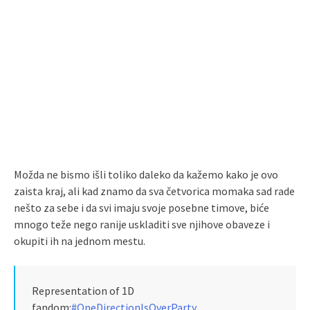
Možda ne bismo išli toliko daleko da kažemo kako je ovo
zaista kraj, ali kad znamo da sva četvorica momaka sad rade
nešto za sebe i da svi imaju svoje posebne timove, biće
mnogo teže nego ranije uskladiti sve njihove obaveze i
okupiti ih na jednom mestu.
Representation of 1D
fandom:
#OneDirectionIsOverParty