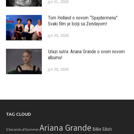
јул 31, 2026
Tom Holland o novom “Spajdermenu”:
Svaki film je bolji sa Zendayom!
јул 30, 2026
Izlazi sutra: Ariana Grande o svom novom
albumu!
јул 30, 2026
TAG CLOUD
Ariana Grande
Billie Eilish
5 Seconds of Summer