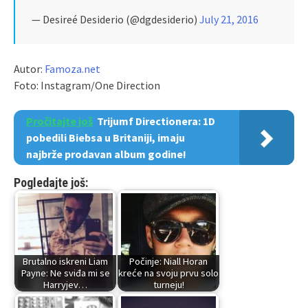
— Desireé Desiderio (@dgdesiderio)
July 21, 2016
Autor:
Famoza.net
Foto: Instagram/One Direction
Pročitajte još
Trijumf Directionera: 1D
pobedili Biebsa u Britaniji, imaju
najbrže prodavan album godine!
Pogledajte još:
Brutalno iskreni Liam
Počinje: Niall Horan
Payne: Ne sviđa mi se
kreće na svoju prvu solo
Harryjev…
turneju!