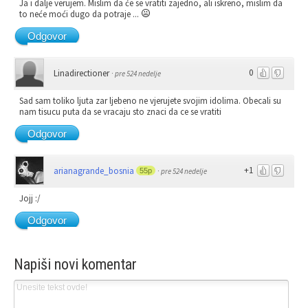
Ja i dalje verujem. Mislim da će se vratiti zajedno, ali iskreno, mislim da
to neće moći dugo da potraje ...
Odgovor
0
Linadirectioner
·
pre 524 nedelje
Sad sam toliko ljuta zar ljebeno ne vjerujete svojim idolima. Obecali su
nam tisucu puta da se vracaju sto znaci da ce se vratiti
Odgovor
+1
arianagrande_bosnia
55p
·
pre 524 nedelje
Jojj :/
Odgovor
Napiši novi komentar