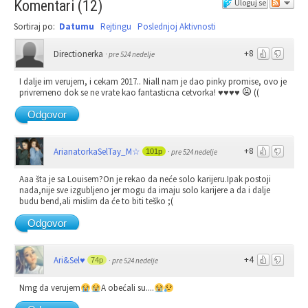
Komentari
(
12
)
Uloguj se
Sortiraj po:
Datumu
Rejtingu
Poslednjoj Aktivnosti
+8
Directionerka
·
pre 524 nedelje
I dalje im verujem, i cekam 2017.. Niall nam je dao pinky promise, ovo je
privremeno dok se ne vrate kao fantasticna cetvorka! ♥♥♥♥
((
Odgovor
+8
ArianatorkaSelTay_M☆
101p
·
pre 524 nedelje
Aaa šta je sa Louisem?On je rekao da neće solo karijeru.Ipak postoji
nada,nije sve izgubljeno jer mogu da imaju solo karijere a da i dalje
budu bend,ali mislim da će to biti teško ;(
Odgovor
+4
Ari&Sel♥
74p
·
pre 524 nedelje
Nmg da verujem
A obećali su....