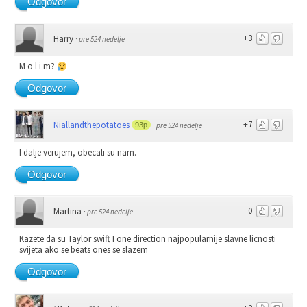
Odgovor
+3
Harry
·
pre 524 nedelje
M o l i m?
Odgovor
+7
Niallandthepotatoes
93p
·
pre 524 nedelje
I dalje verujem, obecali su nam.
Odgovor
0
Martina
·
pre 524 nedelje
Kazete da su Taylor swift I one direction najpopularnije slavne licnosti
svijeta ako se beats ones se slazem
Odgovor