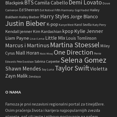
Demi Lovato
BTS
Camila Cabello
Blackpink
Dove
Ed Sheeran
Hailey
Cameron
Fifth Harmony
Gigi Hadid
Exit festival
Harry Styles
Jorge Blanco
Baldwin
Hailey Bieber
Justin Bieber
K-pop
Karol Sevilla
Katy Perry
Kanye West
Kylie Jenner
kpop
Kendall jenner
Kim Kardashian
Little Mix
Liam Payne
Louis Tomlinson
Lisa i Lena
Martina Stoessel
Marcus i Martinus
Miley
One Direction
Niall Horan
Cyrus
Perrie
Nicki Minaj
Selena Gomez
Sabrina Carpenter
Edwards
Pete Davidson
Taylor Swift
Shawn Mendes
Violetta
Soy Luna
Zayn Malik
Zendaya
O NAMA
Famoza je prvi nezavisni regionalni portal za tinejdžere.
Osim praćenja života i karijera najpopularnijih zvezda
planete, naš cilj jeste i njihovo gostovanje na našem