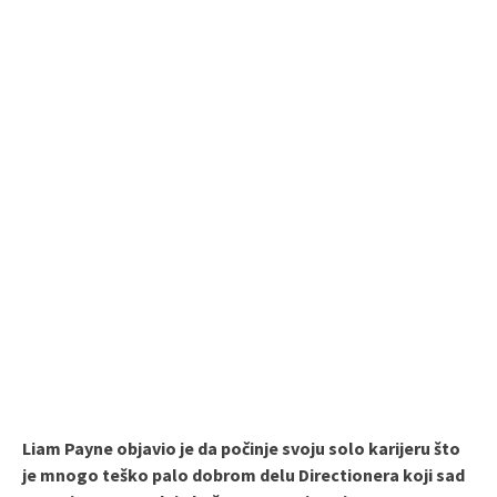
Liam Payne objavio je da počinje svoju solo karijeru što
je mnogo teško palo dobrom delu Directionera koji sad