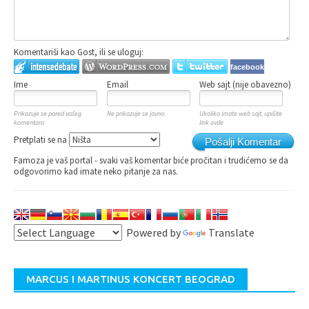
Komentariši kao Gost, ili se uloguj:
facebook
Ime
Email
Web sajt (nije obavezno)
Prikazuje se pored vašeg
Ne prikazuje se javno.
Ukoliko imate web sajt, upišite
komentara.
link ovde.
Pretplati se na
Pošalji Komentar
Famoza je vaš portal - svaki vaš komentar biće pročitan i trudićemo se da
odgovorimo kad imate neko pitanje za nas.
Powered by
Translate
MARCUS I MARTINUS KONCERT BEOGRAD