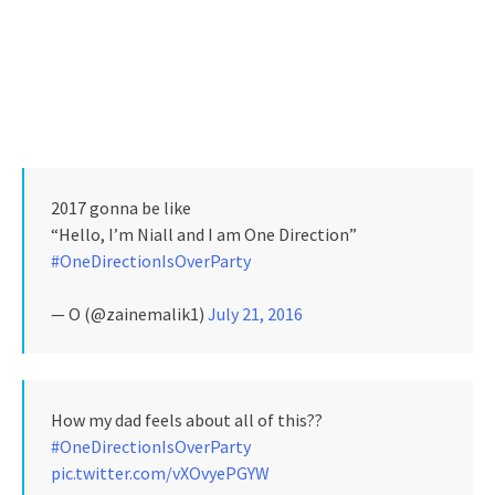
2017 gonna be like
“Hello, I’m Niall and I am One Direction”
#OneDirectionIsOverParty
— O (@zainemalik1)
July 21, 2016
How my dad feels about all of this??
#OneDirectionIsOverParty
pic.twitter.com/vXOvyePGYW