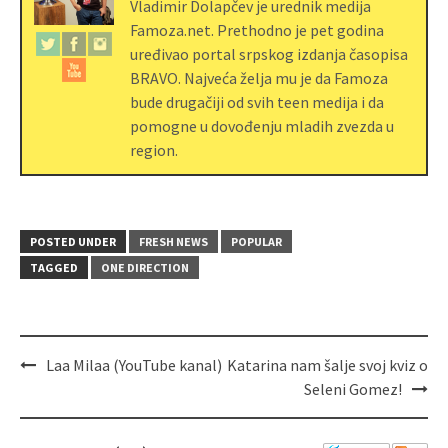
Vladimir Dolapčev je urednik medija
Famoza.net. Prethodno je pet godina
uređivao portal srpskog izdanja časopisa
BRAVO. Najveća želja mu je da Famoza
bude drugačiji od svih teen medija i da
pomogne u dovođenju mladih zvezda u
region.
POSTED UNDER
FRESH NEWS
POPULAR
TAGGED
ONE DIRECTION
Laa Milaa (YouTube kanal)
Katarina nam šalje svoj kviz o
Seleni Gomez!