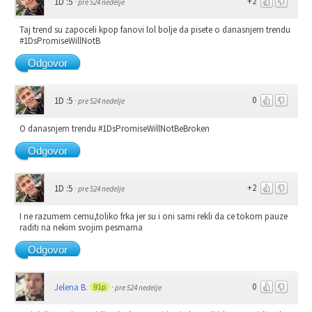
+2
1D :5
·
pre 524 nedelje
Taj trend su zapoceli kpop fanovi lol bolje da pisete o danasnjem trendu
#1DsPromiseWillNotB
Odgovor
0
1D :5
·
pre 524 nedelje
O danasnjem trendu #1DsPromiseWillNotBeBroken
Odgovor
+2
1D :5
·
pre 524 nedelje
I ne razumem cemu,toliko frka jer su i oni sami rekli da ce tokom pauze
raditi na nekim svojim pesmama
Odgovor
0
Jelena B.
91p
·
pre 524 nedelje