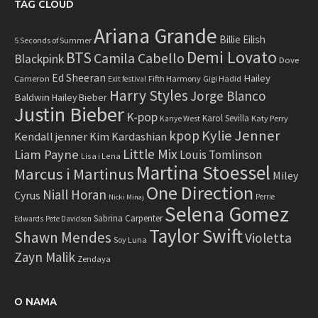
TAG CLOUD
Ariana Grande
Billie Eilish
5 Seconds of Summer
Demi Lovato
BTS
Camila Cabello
Blackpink
Dove
Ed Sheeran
Hailey
Cameron
Fifth Harmony
Gigi Hadid
Exit festival
Harry Styles
Jorge Blanco
Baldwin
Hailey Bieber
Justin Bieber
K-pop
Karol Sevilla
Katy Perry
Kanye West
Kylie Jenner
kpop
Kendall jenner
Kim Kardashian
Little Mix
Liam Payne
Louis Tomlinson
Lisa i Lena
Martina Stoessel
Marcus i Martinus
Miley
One Direction
Niall Horan
Cyrus
Perrie
Nicki Minaj
Selena Gomez
Sabrina Carpenter
Edwards
Pete Davidson
Taylor Swift
Shawn Mendes
Violetta
Soy Luna
Zayn Malik
Zendaya
O NAMA