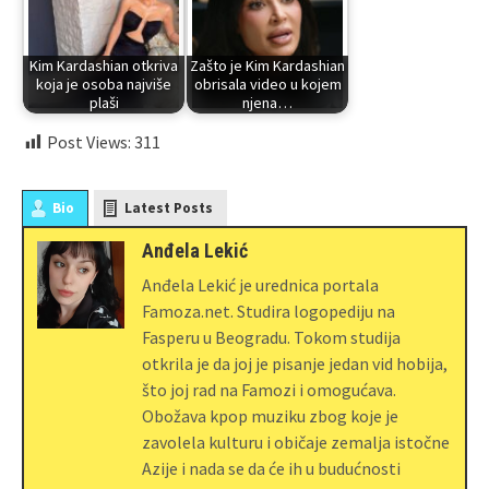
Kim Kardashian otkriva
Zašto je Kim Kardashian
koja je osoba najviše
obrisala video u kojem
plaši
njena…
Post Views:
311
Bio
Latest Posts
Anđela Lekić
Anđela Lekić je urednica portala
Famoza.net. Studira logopediju na
Fasperu u Beogradu. Tokom studija
otkrila je da joj je pisanje jedan vid hobija,
što joj rad na Famozi i omogućava.
Obožava kpop muziku zbog koje je
zavolela kulturu i običaje zemalja istočne
Azije i nada se da će ih u budućnosti