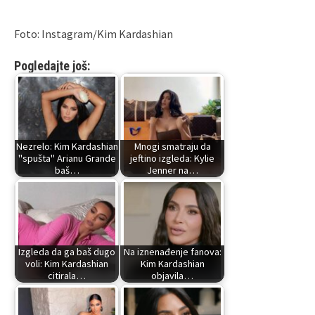
Foto: Instagram/Kim Kardashian
Pogledajte još:
Nezrelo: Kim Kardashian
Mnogi smatraju da
"spušta" Arianu Grande
jeftino izgleda: Kylie
baš…
Jenner na…
Izgleda da ga baš dugo
Na iznenađenje fanova:
voli: Kim Kardashian
Kim Kardashian
citirala…
objavila…