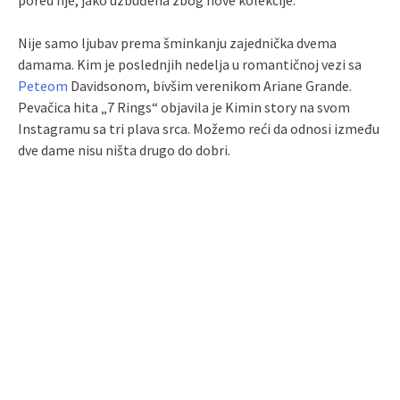
pored nje, jako uzbuđena zbog nove kolekcije.
Nije samo ljubav prema šminkanju zajednička dvema
damama. Kim je poslednjih nedelja u romantičnoj vezi sa
Peteom
Davidsonom, bivšim verenikom Ariane Grande.
Pevačica hita „7 Rings“ objavila je Kimin story na svom
Instagramu sa tri plava srca. Možemo reći da odnosi između
dve dame nisu ništa drugo do dobri.