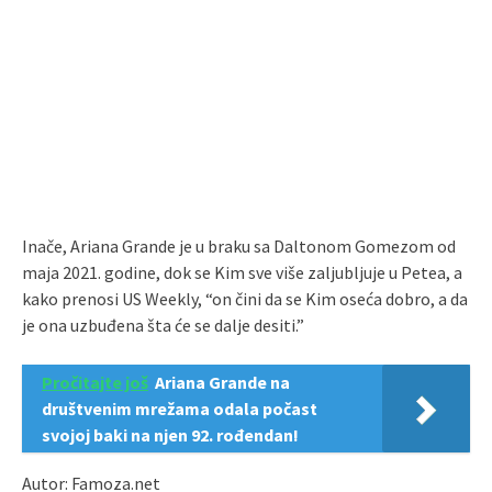
Inače, Ariana Grande je u braku sa Daltonom Gomezom od
maja 2021. godine, dok se Kim sve više zaljubljuje u Petea, a
kako prenosi US Weekly, “on čini da se Kim oseća dobro, a da
je ona uzbuđena šta će se dalje desiti.”
Pročitajte još
Ariana Grande na
društvenim mrežama odala počast
svojoj baki na njen 92. rođendan!
Autor: Famoza.net