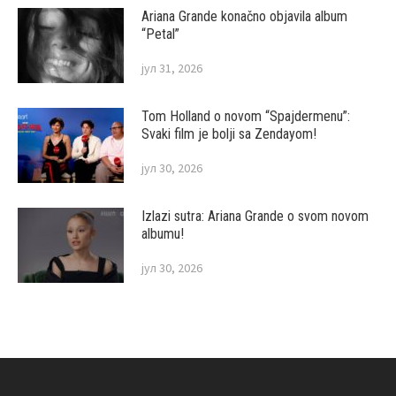
Ariana Grande konačno objavila album
“Petal”
јул 31, 2026
Tom Holland o novom “Spajdermenu”:
Svaki film je bolji sa Zendayom!
јул 30, 2026
Izlazi sutra: Ariana Grande o svom novom
albumu!
јул 30, 2026