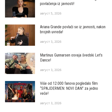
povlačenja iz javnosti!
август 5, 2026
Ariana Grande povlači se iz javnosti, nakon
brojnih uvreda!
август 3, 2026
Martinus Gunnarsen osvaja švedski Let’s
Dance!
август 3, 2026
Više od 12.000 fanova pogledalo film
“SPAJDERMEN: NOVI DAN” za jedno
veče!
август 3, 2026