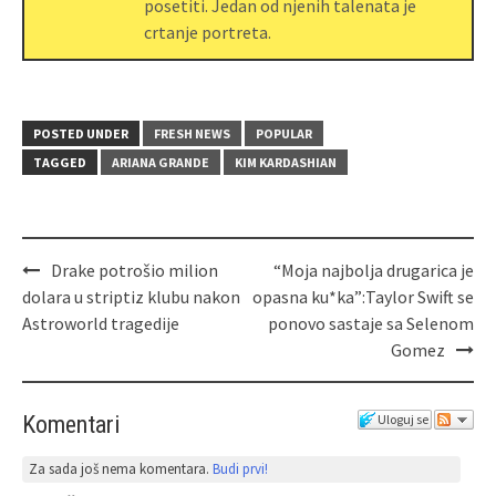
posetiti. Jedan od njenih talenata je
crtanje portreta.
POSTED UNDER
FRESH NEWS
POPULAR
TAGGED
ARIANA GRANDE
KIM KARDASHIAN
Drake potrošio milion
“Moja najbolja drugarica je
dolara u striptiz klubu nakon
opasna ku*ka”:Taylor Swift se
Astroworld tragedije
ponovo sastaje sa Selenom
Gomez
Komentari
Uloguj se
Za sada još nema komentara.
Budi prvi!