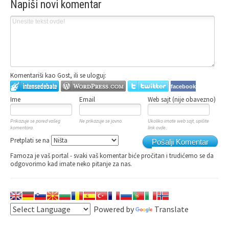
Napiši novi komentar
Komentariši kao Gost, ili se uloguj:
facebook
Ime
Email
Web sajt (nije obavezno)
Prikazuje se pored vašeg
Ne prikazuje se javno.
Ukoliko imate web sajt, upišite
komentara.
link ovde.
Pretplati se na
Pošalji Komentar
Famoza je vaš portal - svaki vaš komentar biće pročitan i trudićemo se da
odgovorimo kad imate neko pitanje za nas.
Powered by
Translate