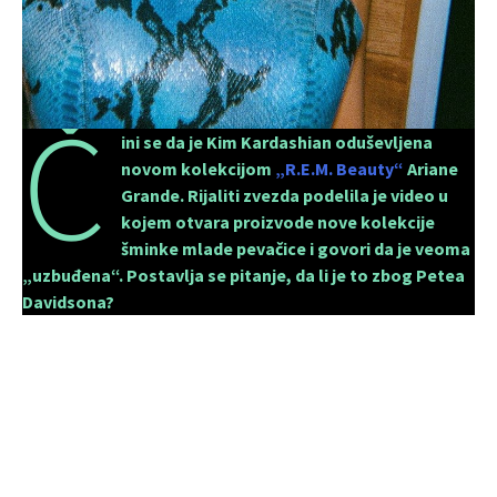
Č
ini se da je Kim Kardashian oduševljena
novom kolekcijom
„R.E.M. Beauty“
Ariane
Grande. Rijaliti zvezda podelila je video u
kojem otvara proizvode nove kolekcije
šminke mlade pevačice i govori da je veoma
„uzbuđena“. Postavlja se pitanje, da li je to zbog Petea
Davidsona?