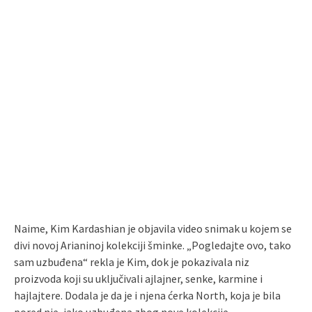
Naime, Kim Kardashian je objavila video snimak u kojem se
divi novoj Arianinoj kolekciji šminke. „Pogledajte ovo, tako
sam uzbuđena“ rekla je Kim, dok je pokazivala niz
proizvoda koji su uključivali ajlajner, senke, karmine i
hajlajtere. Dodala je da je i njena ćerka North, koja je bila