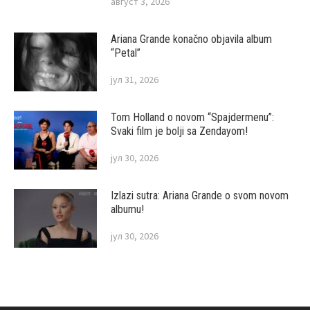
август 3, 2026
Ariana Grande konačno objavila album
“Petal”
јул 31, 2026
Tom Holland o novom “Spajdermenu”:
Svaki film je bolji sa Zendayom!
јул 30, 2026
Izlazi sutra: Ariana Grande o svom novom
albumu!
јул 30, 2026