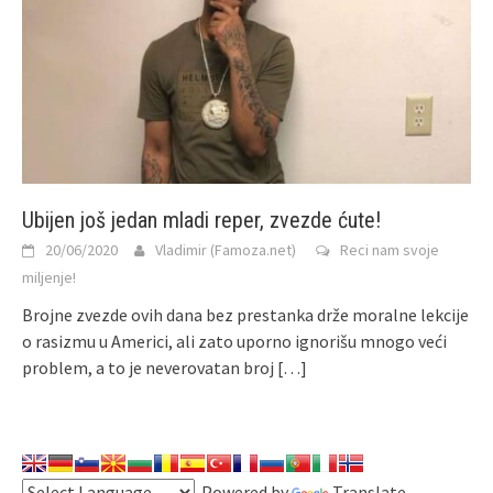
Ubijen još jedan mladi reper, zvezde ćute!
20/06/2020
Vladimir (Famoza.net)
Reci nam svoje
miljenje!
Brojne zvezde ovih dana bez prestanka drže moralne lekcije
o rasizmu u Americi, ali zato uporno ignorišu mnogo veći
problem, a to je neverovatan broj
[…]
Powered by
Translate