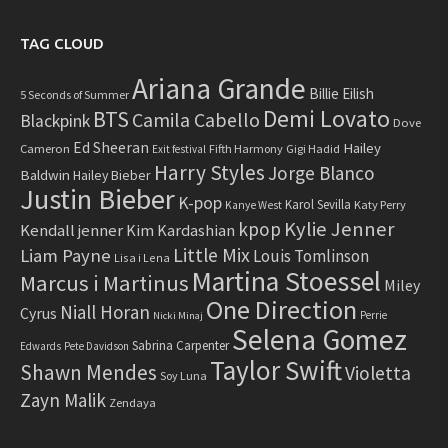
TAG CLOUD
Ariana Grande
Billie Eilish
5 Seconds of Summer
Demi Lovato
BTS
Camila Cabello
Blackpink
Dove
Ed Sheeran
Hailey
Cameron
Fifth Harmony
Gigi Hadid
Exit festival
Harry Styles
Jorge Blanco
Baldwin
Hailey Bieber
Justin Bieber
K-pop
Karol Sevilla
Katy Perry
Kanye West
Kylie Jenner
kpop
Kendall jenner
Kim Kardashian
Little Mix
Liam Payne
Louis Tomlinson
Lisa i Lena
Martina Stoessel
Marcus i Martinus
Miley
One Direction
Niall Horan
Cyrus
Perrie
Nicki Minaj
Selena Gomez
Sabrina Carpenter
Edwards
Pete Davidson
Taylor Swift
Shawn Mendes
Violetta
Soy Luna
Zayn Malik
Zendaya