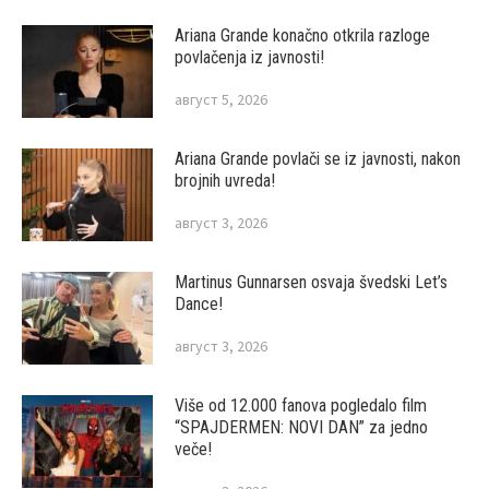
Ariana Grande konačno otkrila razloge
povlačenja iz javnosti!
август 5, 2026
Ariana Grande povlači se iz javnosti, nakon
brojnih uvreda!
август 3, 2026
Martinus Gunnarsen osvaja švedski Let’s
Dance!
август 3, 2026
Više od 12.000 fanova pogledalo film
“SPAJDERMEN: NOVI DAN” za jedno
veče!