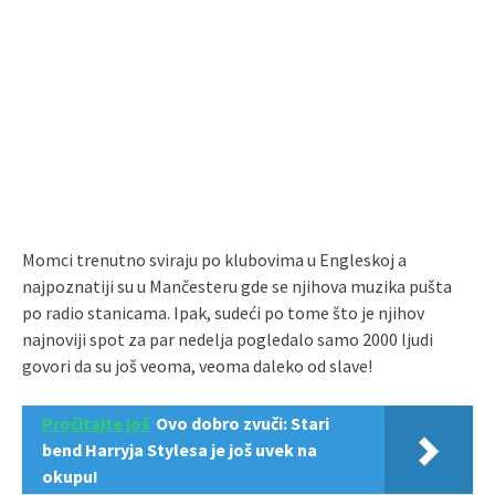
Momci trenutno sviraju po klubovima u Engleskoj a
najpoznatiji su u Mančesteru gde se njihova muzika pušta
po radio stanicama. Ipak, sudeći po tome što je njihov
najnoviji spot za par nedelja pogledalo samo 2000 ljudi
govori da su još veoma, veoma daleko od slave!
Pročitajte još
Ovo dobro zvuči: Stari
bend Harryja Stylesa je još uvek na
okupu!