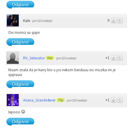
Odgovor
0
Kale
·
pre 515 nedelje
Ovi momci su sjajni
Odgovor
+1
RV_Selenator
84p
·
pre 515 nedelje
Nisam znala da je Harry bio u jos nekom benduuu inc muzika im je
sjajnaaa
Odgovor
+1
Ariana_Grande4ever
76p
·
pre 515 nedelje
lepooo
Odgovor