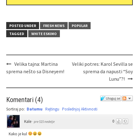
POSTED UNDER
FRESH NEWS
POPULAR
TAGGED
WHITE ESKIMO
Velika tajna: Martina
Veliki potres: Karol Sevilla se
sprema nešto sa Disneyem!
sprema da napusti “Soy
Lunu”?!
Komentari
(
4
)
Uloguj se
Sortiraj po:
Datumu
Rejtingu
Poslednjoj Aktivnosti
0
Kale
·
pre 515 nedelje
Kako je kul