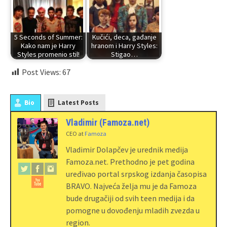
5 Seconds of Summer:
Kučići, deca, gađanje
Kako nam je Harry
hranom i Harry Styles:
Styles promenio stil!
Stigao…
Post Views:
67
Bio
Latest Posts
Vladimir (Famoza.net)
CEO
at
Famoza
Vladimir Dolapčev je urednik medija
Famoza.net. Prethodno je pet godina
uređivao portal srpskog izdanja časopisa
BRAVO. Najveća želja mu je da Famoza
bude drugačiji od svih teen medija i da
pomogne u dovođenju mladih zvezda u
region.