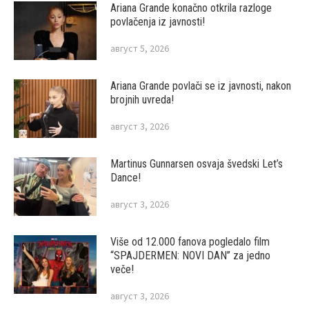
Ariana Grande konačno otkrila razloge
povlačenja iz javnosti!
август 5, 2026
Ariana Grande povlači se iz javnosti, nakon
brojnih uvreda!
август 3, 2026
Martinus Gunnarsen osvaja švedski Let’s
Dance!
август 3, 2026
Više od 12.000 fanova pogledalo film
“SPAJDERMEN: NOVI DAN” za jedno
veče!
август 3, 2026