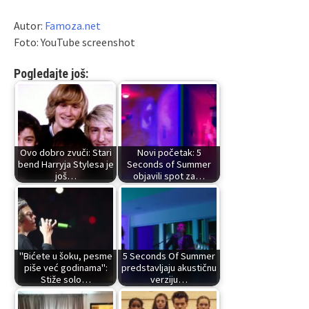
Autor:
Famoza.net
Foto: YouTube screenshot
Pogledajte još:
Ovo dobro zvuči: Stari
Novi početak: 5
bend Harryja Stylesa je
Seconds of Summer
još…
objavili spot za…
"Bićete u šoku, pesme
5 Seconds Of Summer
piše već godinama":
predstavljaju akustičnu
Stiže solo…
verziju…