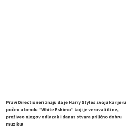
Pravi Directioneri znaju da je Harry Styles svoju karijeru
počeo u bendu “White Eskimo” koji je verovali ili ne,
preživeo njegov odlazak i danas stvara prilično dobru
muziku!