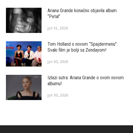
Ariana Grande konačno objavila album
“Petal”
јул 31, 2026
Tom Holland o novom “Spajdermenu”:
Svaki film je bolji sa Zendayom!
јул 30, 2026
Izlazi sutra: Ariana Grande o svom novom
albumu!
јул 30, 2026