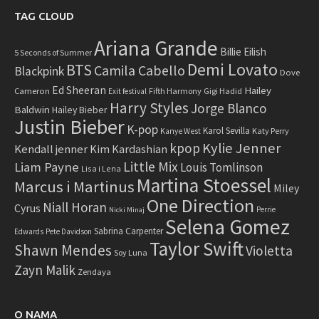
TAG CLOUD
Ariana Grande
Billie Eilish
5 Seconds of Summer
Demi Lovato
BTS
Camila Cabello
Blackpink
Dove
Ed Sheeran
Hailey
Cameron
Fifth Harmony
Gigi Hadid
Exit festival
Harry Styles
Jorge Blanco
Baldwin
Hailey Bieber
Justin Bieber
K-pop
Karol Sevilla
Katy Perry
Kanye West
Kylie Jenner
kpop
Kendall jenner
Kim Kardashian
Little Mix
Liam Payne
Louis Tomlinson
Lisa i Lena
Martina Stoessel
Marcus i Martinus
Miley
One Direction
Niall Horan
Cyrus
Perrie
Nicki Minaj
Selena Gomez
Sabrina Carpenter
Edwards
Pete Davidson
Taylor Swift
Shawn Mendes
Violetta
Soy Luna
Zayn Malik
Zendaya
O NAMA