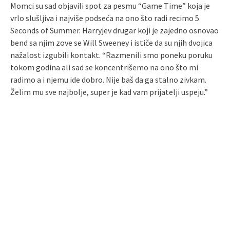
Momci su sad objavili spot za pesmu “Game Time” koja je
vrlo slušljiva i najviše podseća na ono što radi recimo 5
Seconds of Summer. Harryjev drugar koji je zajedno osnovao
bend sa njim zove se Will Sweeney i ističe da su njih dvojica
nažalost izgubili kontakt. “Razmenili smo poneku poruku
tokom godina ali sad se koncentrišemo na ono što mi
radimo a i njemu ide dobro. Nije baš da ga stalno zivkam.
Želim mu sve najbolje, super je kad vam prijatelji uspeju.”