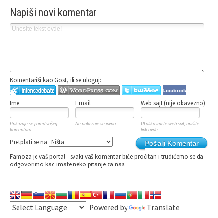
Napiši novi komentar
Komentariši kao Gost, ili se uloguj:
facebook
Ime
Email
Web sajt (nije obavezno)
Prikazuje se pored vašeg
Ne prikazuje se javno.
Ukoliko imate web sajt, upišite
komentara.
link ovde.
Pretplati se na
Pošalji Komentar
Famoza je vaš portal - svaki vaš komentar biće pročitan i trudićemo se da
odgovorimo kad imate neko pitanje za nas.
Powered by
Translate