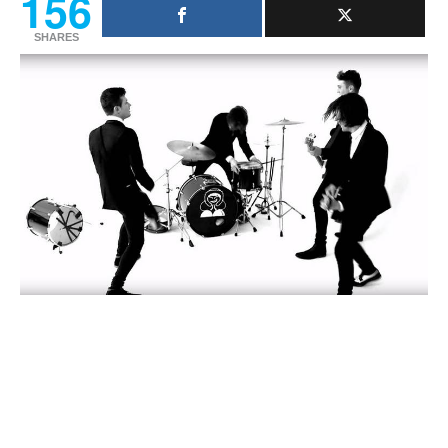
156
SHARES