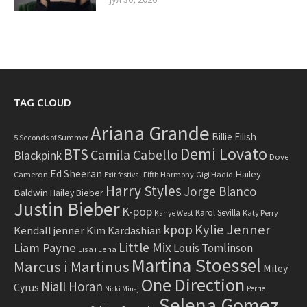
TAG CLOUD
Ariana Grande
Billie Eilish
5 Seconds of Summer
Demi Lovato
BTS
Camila Cabello
Blackpink
Dove
Ed Sheeran
Hailey
Cameron
Fifth Harmony
Gigi Hadid
Exit festival
Harry Styles
Jorge Blanco
Baldwin
Hailey Bieber
Justin Bieber
K-pop
Karol Sevilla
Katy Perry
Kanye West
Kylie Jenner
kpop
Kendall jenner
Kim Kardashian
Little Mix
Liam Payne
Louis Tomlinson
Lisa i Lena
Martina Stoessel
Marcus i Martinus
Miley
One Direction
Niall Horan
Cyrus
Perrie
Nicki Minaj
Selena Gomez