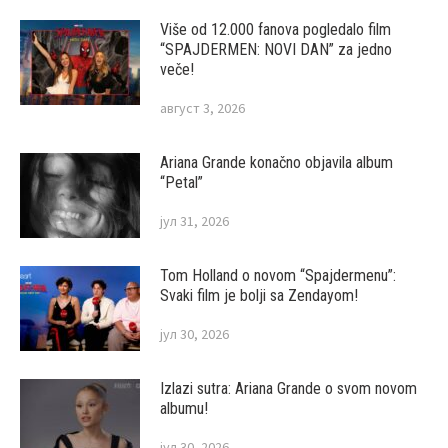
Više od 12.000 fanova pogledalo film
“SPAJDERMEN: NOVI DAN” za jedno
veče!
август 3, 2026
Ariana Grande konačno objavila album
“Petal”
јул 31, 2026
Tom Holland o novom “Spajdermenu”:
Svaki film je bolji sa Zendayom!
јул 30, 2026
Izlazi sutra: Ariana Grande o svom novom
albumu!
јул 30, 2026