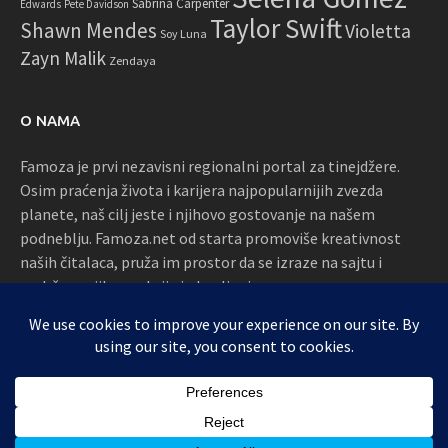
Sabrina Carpenter
Edwards
Pete Davidson
Taylor Swift
Shawn Mendes
Violetta
Soy Luna
Zayn Malik
Zendaya
O NAMA
Famoza je prvi nezavisni regionalni portal za tinejdžere.
Osim praćenja života i karijera najpopularnijih zvezda
planete, naš cilj jeste i njihovo gostovanje na našem
podneblju. Famoza.net od starta promoviše kreativnost
naših čitalaca, pruža im prostor da se izraze na sajtu i
podržava njihove akcije i okupljanja
Proudly powered by WordPress
|
Theme: Awaken by
ThemezHut
.