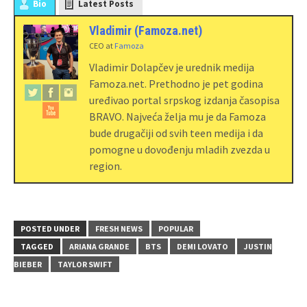
Bio
Latest Posts
Vladimir (Famoza.net)
CEO
at
Famoza
Vladimir Dolapčev je urednik medija
Famoza.net. Prethodno je pet godina
uređivao portal srpskog izdanja časopisa
BRAVO. Najveća želja mu je da Famoza
bude drugačiji od svih teen medija i da
pomogne u dovođenju mladih zvezda u
region.
POSTED UNDER
FRESH NEWS
POPULAR
TAGGED
ARIANA GRANDE
BTS
DEMI LOVATO
JUSTIN
BIEBER
TAYLOR SWIFT