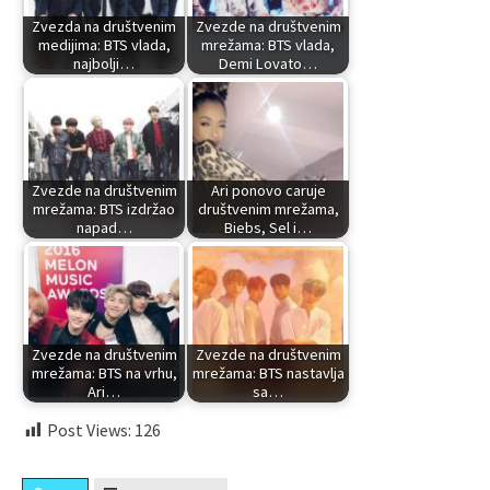
Zvezda na društvenim
Zvezde na društvenim
medijima: BTS vlada,
mrežama: BTS vlada,
najbolji…
Demi Lovato…
Zvezde na društvenim
Ari ponovo caruje
mrežama: BTS izdržao
društvenim mrežama,
napad…
Biebs, Sel i…
Zvezde na društvenim
Zvezde na društvenim
mrežama: BTS na vrhu,
mrežama: BTS nastavlja
Ari…
sa…
Post Views:
126