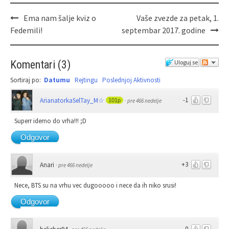
Ema nam šalje kviz o
Vaše zvezde za petak, 1.
Fedemili!
septembar 2017. godine
Komentari
(
3
)
Uloguj se
Sortiraj po:
Datumu
Rejtingu
Poslednjoj Aktivnosti
-1
ArianatorkaSelTay_M☆
101p
·
pre 466 nedelje
Superr idemo do vrha!!! ;D
Odgovor
+3
Anari
·
pre 466 nedelje
Nece, BTS su na vrhu vec dugooooo i nece da ih niko srusi!
Odgovor
0