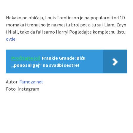
Nekako po običaju, Louis Tomlinson je najpopularniji od 1D
momaka i trenutno je na mestu broj pet a tu su i Liam, Zayn
i Niall, tako da fali samo Harry! Pogledajte kompletnu listu
ovde
Pročitajte još
Frankie Grande: Biću
„ponosni gej“ na svadbi sestre!
Autor:
Famoza.net
Foto: Instagram