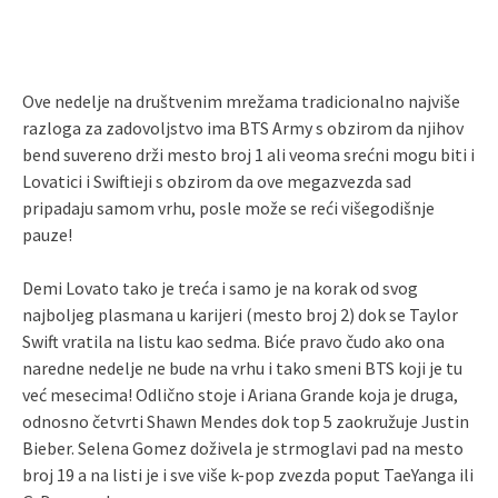
Ove nedelje na društvenim mrežama tradicionalno najviše
razloga za zadovoljstvo ima BTS Army s obzirom da njihov
bend suvereno drži mesto broj 1 ali veoma srećni mogu biti i
Lovatici i Swiftieji s obzirom da ove megazvezda sad
pripadaju samom vrhu, posle može se reći višegodišnje
pauze!
Demi Lovato tako je treća i samo je na korak od svog
najboljeg plasmana u karijeri (mesto broj 2) dok se Taylor
Swift vratila na listu kao sedma. Biće pravo čudo ako ona
naredne nedelje ne bude na vrhu i tako smeni BTS koji je tu
već mesecima! Odlično stoje i Ariana Grande koja je druga,
odnosno četvrti Shawn Mendes dok top 5 zaokružuje Justin
Bieber. Selena Gomez doživela je strmoglavi pad na mesto
broj 19 a na listi je i sve više k-pop zvezda poput TaeYanga ili