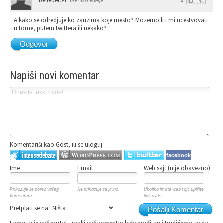
belieber94
·
pre 466 nedelje
A kako se odredjuje ko zauzima koje mesto? Mozemo li i mi ucestvovati
u tome, putem twittera ili nekako?
Odgovor
Napiši novi komentar
Komentariši kao Gost, ili se uloguj:
facebook
Ime
Email
Web sajt (nije obavezno)
Prikazuje se pored vašeg
Ne prikazuje se javno.
Ukoliko imate web sajt, upišite
komentara.
link ovde.
Pretplati se na
Pošalji Komentar
Famoza je vaš portal - svaki vaš komentar biće pročitan i trudićemo se da