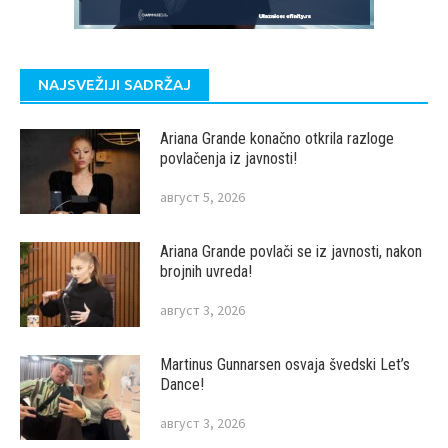
NAJSVEŽIJI SADRŽAJ
Ariana Grande konačno otkrila razloge
povlačenja iz javnosti!
август 5, 2026
Ariana Grande povlači se iz javnosti, nakon
brojnih uvreda!
август 3, 2026
Martinus Gunnarsen osvaja švedski Let’s
Dance!
август 3, 2026