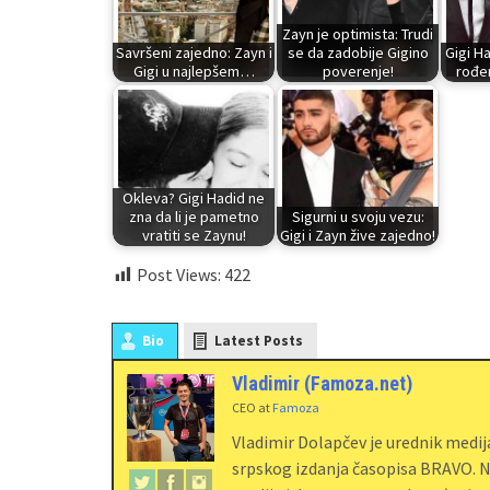
Zayn je optimista: Trudi
Savršeni zajedno: Zayn i
se da zadobije Gigino
Gigi Ha
Gigi u najlepšem…
poverenje!
rođe
Okleva? Gigi Hadid ne
zna da li je pametno
Sigurni u svoju vezu:
vratiti se Zaynu!
Gigi i Zayn žive zajedno!
Post Views:
422
Bio
Latest Posts
Vladimir (Famoza.net)
CEO
at
Famoza
Vladimir Dolapčev je urednik medi
srpskog izdanja časopisa BRAVO. Na