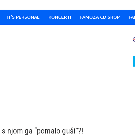
IT’S PERSONAL
KONCERTI
FAMOZA CD SHOP
FA
za s njom ga “pomalo guši”?!