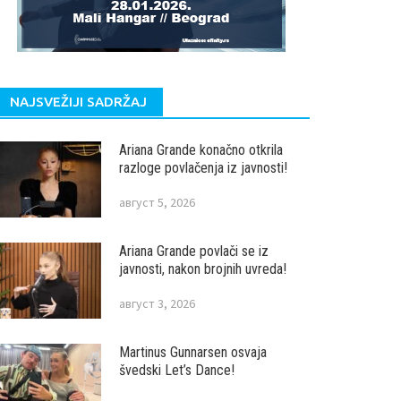
NAJSVEŽIJI SADRŽAJ
Ariana Grande konačno otkrila
razloge povlačenja iz javnosti!
август 5, 2026
Ariana Grande povlači se iz
javnosti, nakon brojnih uvreda!
август 3, 2026
Martinus Gunnarsen osvaja
švedski Let’s Dance!