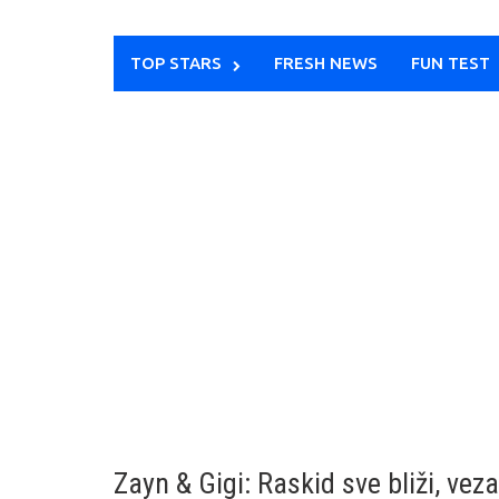
TOP STARS
FRESH NEWS
FUN TEST
Zayn & Gigi: Raskid sve bliži, ve