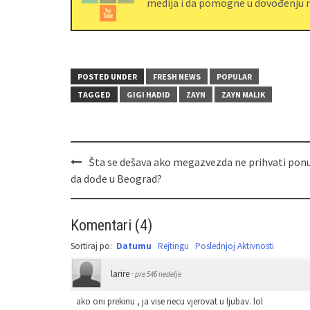
medija i da pomogne u dovođenju m
POSTED UNDER
FRESH NEWS
POPULAR
TAGGED
GIGI HADID
ZAYN
ZAYN MALIK
Šta se dešava ako megazvezda ne prihvati pon
da dođe u Beograd?
Komentari
(
4
)
Sortiraj po:
Datumu
Rejtingu
Poslednjoj Aktivnosti
larire
·
pre 546 nedelje
ako oni prekinu , ja vise necu vjerovat u ljubav. lol