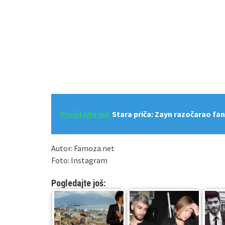
Pročitajte još
Stara priča: Zayn razočarao f
Autor: Famoza.net
Foto: Instagram
Pogledajte još: