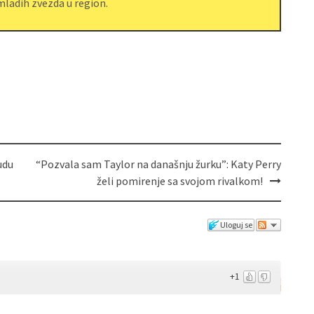
ladih zvezda u region.
udu
“Pozvala sam Taylor na današnju žurku”: Katy Perry
želi pomirenje sa svojom rivalkom!
Uloguj se
+1