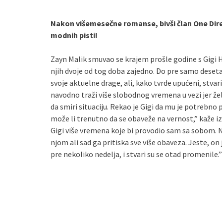
Nakon višemesečne romanse, bivši član One Dire
modnih pisti!
Zayn Malik smuvao se krajem prošle godine s Gigi 
njih dvoje od tog doba zajedno. Do pre samo deseta
svoje aktuelne drage, ali, kako tvrde upućeni, stva
navodno traži više slobodnog vremena u vezi jer žel
da smiri situaciju. Rekao je Gigi da mu je potrebno p
može li trenutno da se obaveže na vernost,” kaže i
Gigi više vremena koje bi provodio sam sa sobom. N
njom ali sad ga pritiska sve više obaveza. Jeste, on 
pre nekoliko nedelja, i stvari su se otad promenile.”