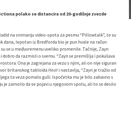
ctiona polako se distancira od 20-godišnje zvezde
Hadid na snimanju video-spota za pesmu “Pillowtalk”, te su
k dana, lepotan iz Bredforda bio je pun hvale na račun
ri su se u međuvremenu uveliko promenile. Tačnije, Zayn
i dobro da razmisli o svemu. “Zayn se premišlja i pokušava
rostora. Ona je zagrejana za vezu s njim, ali on nije siguran
zvor britanskog tabloida
Heat
i nastavlja, “Zayn je tražio od
jega ta veza pomalo guši. Ispočetka mu je bilo zabavno s
ju je zamolio da se pojavi u njegovom spotu, ali to se desilo