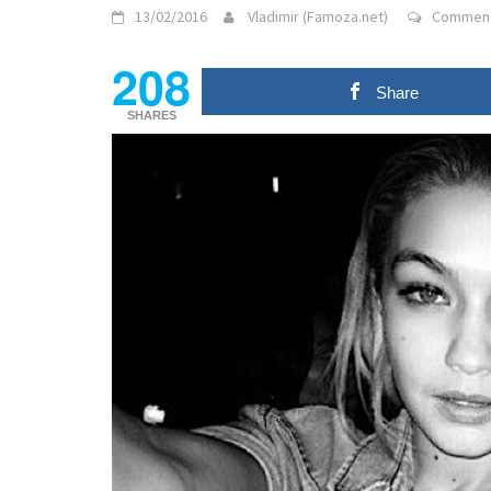
13/02/2016
Vladimir (Famoza.net)
Comment
208
Share
SHARES