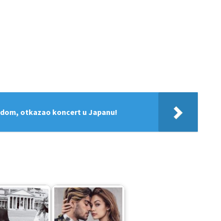
andom, otkazao koncert u Japanu!