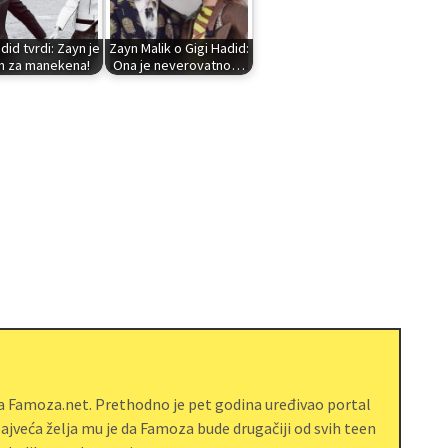
did tvrdi: Zayn je
Zayn Malik o Gigi Hadid:
n za manekena!
Ona je neverovatno…
ja Famoza.net. Prethodno je pet godina uređivao portal
jveća želja mu je da Famoza bude drugačiji od svih teen