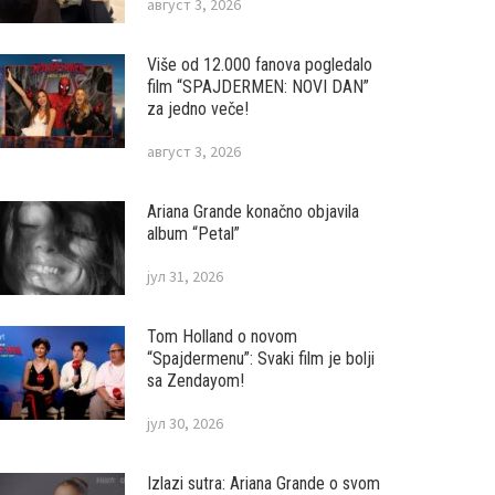
август 3, 2026
Više od 12.000 fanova pogledalo
film “SPAJDERMEN: NOVI DAN”
za jedno veče!
август 3, 2026
Ariana Grande konačno objavila
album “Petal”
јул 31, 2026
Tom Holland o novom
“Spajdermenu”: Svaki film je bolji
sa Zendayom!
јул 30, 2026
Izlazi sutra: Ariana Grande o svom