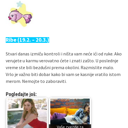
Ribe (19.2. – 20.3.)
Stvari danas izmiču kontroli i ništa vam neće ići od ruke. Ako
verujete u karmu verovatno ćete i znati zašto. U poslednje
vreme ste bili bezdušni prema okolini. Razmislite malo.
Vrlo je važno biti dobar kako bi vam se kasnije vratilo istom
merom. Nemojte to zaboraviti.
Pogledajte još:
Vaše zvezde za