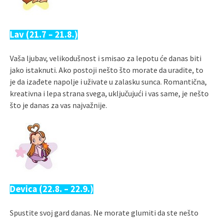
Lav (21.7 – 21.8.)
Vaša ljubav, velikodušnost i smisao za lepotu će danas biti
jako istaknuti. Ako postoji nešto što morate da uradite, to
je da izađete napolje i uživate u zalasku sunca. Romantična,
kreativna i lepa strana svega, uključujući i vas same, je nešto
što je danas za vas najvažnije.
Devica (22.8. – 22.9.)
Spustite svoj gard danas. Ne morate glumiti da ste nešto