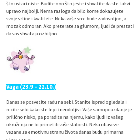
što ustari niste. Budite ono što jeste i shvatite da ste takvi
upravo najbolji. Nema razloga da bilo kome dokazujete
svoje vrline i kvalitete. Neka vaše srce bude zadovoljno, a
mozak odmoran. Ako preterate sa glumom, ljudi će prestati
da vas shvataju ozbiljno.
Vaga (23.9 – 22.10.)
Danas se posvetite radu na sebi. Stanite ispred ogledala i
recite sebi kako ste lepi i neodoljivi. Vaše samopouzdanje je
prilično nisko, pa poradite na njemu, kako ljudi iz vašeg
okruženja ne bi primetili vaše slabosti. Neka obaveze
vezane za emotivnu stranu života danas budu primarna
stvar za vas.