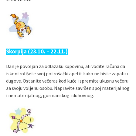
Škorpija (23.10. – 22.11.)
Dan je povoljan za odlazaku kupovinu, ali vodite računa da
iskontrolišete svoj potrošački apetit kako ne biste zapali u
dugove. Ostanite večeras kod kuće i spremite ukusnu večeru
za svoju voljenu osobu. Napravite savršen spoj materijalnog
i nematerijalnog, gurmanskog i duhovnog.