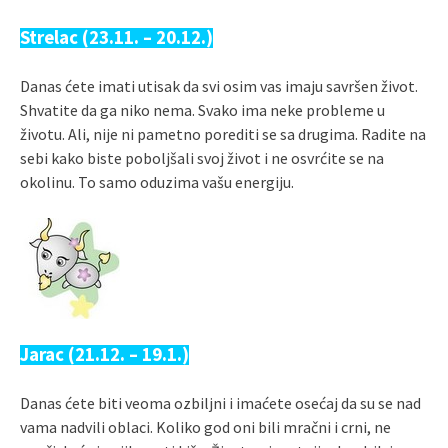
Strelac (23.11. – 20.12.)
Danas ćete imati utisak da svi osim vas imaju savršen život.
Shvatite da ga niko nema. Svako ima neke probleme u
životu. Ali, nije ni pametno porediti se sa drugima. Radite na
sebi kako biste poboljšali svoj život i ne osvrćite se na
okolinu. To samo oduzima vašu energiju.
Jarac (21.12. – 19.1.)
Danas ćete biti veoma ozbiljni i imaćete osećaj da su se nad
vama nadvili oblaci. Koliko god oni bili mračni i crni, ne