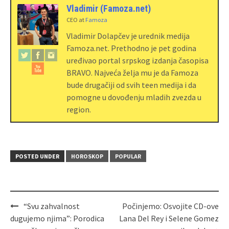
Vladimir (Famoza.net)
CEO
at
Famoza
Vladimir Dolapčev je urednik medija
Famoza.net. Prethodno je pet godina
uređivao portal srpskog izdanja časopisa
BRAVO. Najveća želja mu je da Famoza
bude drugačiji od svih teen medija i da
pomogne u dovođenju mladih zvezda u
region.
POSTED UNDER
HOROSKOP
POPULAR
“Svu zahvalnost
Počinjemo: Osvojite CD-ove
dugujemo njima”: Porodica
Lana Del Rey i Selene Gomez