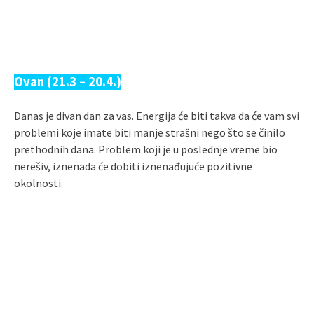
Ovan (21.3 – 20.4.)
Danas je divan dan za vas. Energija će biti takva da će vam svi
problemi koje imate biti manje strašni nego što se činilo
prethodnih dana. Problem koji je u poslednje vreme bio
nerešiv, iznenada će dobiti iznenađujuće pozitivne
okolnosti.