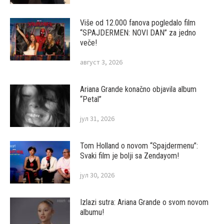
Više od 12.000 fanova pogledalo film
“SPAJDERMEN: NOVI DAN” za jedno
veče!
август 3, 2026
Ariana Grande konačno objavila album
“Petal”
јул 31, 2026
Tom Holland o novom “Spajdermenu”:
Svaki film je bolji sa Zendayom!
јул 30, 2026
Izlazi sutra: Ariana Grande o svom novom
albumu!