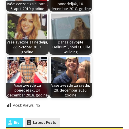
Vaše zvezde za subotu,
ponedeljak, 10.
6. april 2019. godine
decembar 2018. godine
Vaše zvezde za nedelju,
Danas osvojite
22. oktobar 2017.
"Delirium", novi CD Ellie
godine
Goulding!
Vaše zvezde za
Vaše zvezde za sredu,
ponedeljak, 24.
28. decembar 2016.
decembar 2018. godine
godine
Post Views:
45
Bio
Latest Posts