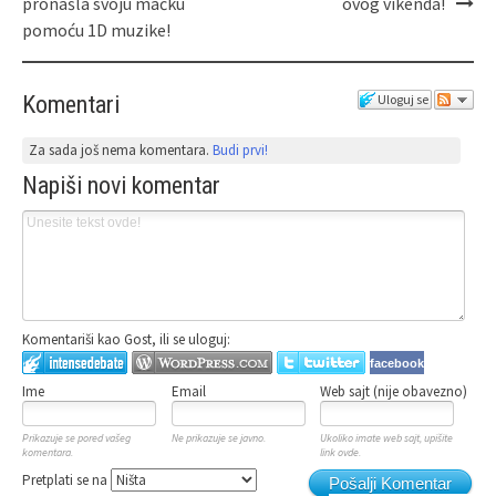
pronašla svoju mačku
ovog vikenda!
pomoću 1D muzike!
Komentari
Uloguj se
Za sada još nema komentara.
Budi prvi!
Napiši novi komentar
Komentariši kao Gost, ili se uloguj:
facebook
Ime
Email
Web sajt (nije obavezno)
Prikazuje se pored vašeg
Ne prikazuje se javno.
Ukoliko imate web sajt, upišite
komentara.
link ovde.
Pretplati se na
Pošalji Komentar