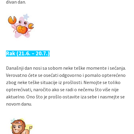
divan dan.
Rak (21.6. – 20.7.)
Današnji dan nosi sa sobom neke teške momente i sećanja.
Verovatno ćete se osećati odgovorno i pomalo opterećeno
zbog neke teške situacije iz prošlosti. Nemojte se toliko
opterećivati, naročito ako se radi o nečemu što više nije
aktuelno. Ono što je prošlo ostavite iza sebe i nasmejte se
novom danu.