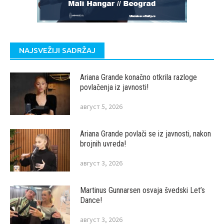
NAJSVEŽIJI SADRŽAJ
Ariana Grande konačno otkrila razloge
povlačenja iz javnosti!
август 5, 2026
Ariana Grande povlači se iz javnosti, nakon
brojnih uvreda!
август 3, 2026
Martinus Gunnarsen osvaja švedski Let’s
Dance!
август 3, 2026