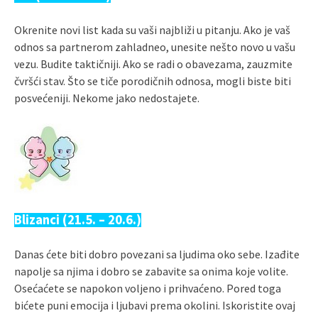
Okrenite novi list kada su vaši najbliži u pitanju. Ako je vaš
odnos sa partnerom zahladneo, unesite nešto novo u vašu
vezu. Budite taktičniji. Ako se radi o obavezama, zauzmite
čvršći stav. Što se tiče porodičnih odnosa, mogli biste biti
posvećeniji. Nekome jako nedostajete.
Blizanci (21.5. – 20.6.)
Danas ćete biti dobro povezani sa ljudima oko sebe. Izađite
napolje sa njima i dobro se zabavite sa onima koje volite.
Osećaćete se napokon voljeno i prihvaćeno. Pored toga
bićete puni emocija i ljubavi prema okolini. Iskoristite ovaj