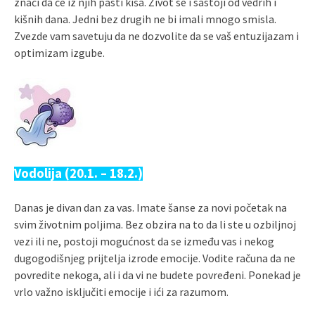
znači da će iz njih pasti kiša. Život se i sastoji od vedrih i
kišnih dana. Jedni bez drugih ne bi imali mnogo smisla.
Zvezde vam savetuju da ne dozvolite da se vaš entuzijazam i
optimizam izgube.
Vodolija (20.1. – 18.2.)
Danas je divan dan za vas. Imate šanse za novi početak na
svim životnim poljima. Bez obzira na to da li ste u ozbiljnoj
vezi ili ne, postoji mogućnost da se između vas i nekog
dugogodišnjeg prijtelja izrode emocije. Vodite računa da ne
povredite nekoga, ali i da vi ne budete povređeni. Ponekad je
vrlo važno isključiti emocije i ići za razumom.