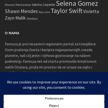
Selena Gomez
Sabrina Carpenter
Edwards
Pete Davidson
Taylor Swift
Shawn Mendes
Violetta
Soy Luna
Zayn Malik
Zendaya
O NAMA
Famoza je prvi nezavisni regionalni portal za tinejdžere.
Osim praćenja života i karijera najpopularnijih zvezda
planete, naš cilj jeste i njihovo gostovanje na našem
podneblju. Famoza.net od starta promoviše kreativnost
naših čitalaca, pruža im prostor da se izraze na sajtu i
podržava njihove akcije i okupljanja
Proudly powered by WordPress
|
Theme: Awaken by
ThemezHut
.