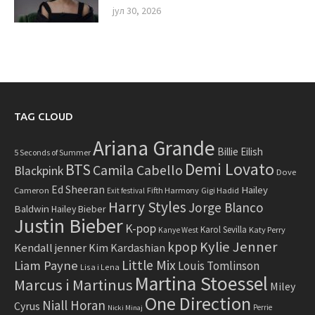
јул 30, 2026
TAG CLOUD
Ariana Grande
Billie Eilish
5 Seconds of Summer
Demi Lovato
BTS
Camila Cabello
Blackpink
Dove
Ed Sheeran
Hailey
Cameron
Fifth Harmony
Gigi Hadid
Exit festival
Harry Styles
Jorge Blanco
Baldwin
Hailey Bieber
Justin Bieber
K-pop
Karol Sevilla
Katy Perry
Kanye West
Kylie Jenner
kpop
Kendall jenner
Kim Kardashian
Little Mix
Liam Payne
Louis Tomlinson
Lisa i Lena
Martina Stoessel
Marcus i Martinus
Miley
One Direction
Niall Horan
Cyrus
Perrie
Nicki Minaj