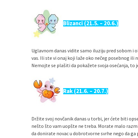
Blizanci (21.5. – 20.6.)
Uglavnom danas vidite samo iluziju pred sobom i oko v
vas. Ili ste vi onaj koji laže oko nečeg posebnog ili
Nemojte se plašiti da pokažete svoja osećanja, to j
Rak (21.6. – 20.7.)
Držite svoj novčanik danas u torbi, jer ćete biti op
nešto što vam uopšte ne treba. Morate malo razmisli
da donirate novac u dobrotvorne svrhe nego da ga