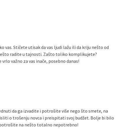
as. Stičete utisak da vas ljudi lažu ili da kriju nešto od
 nešto radite u tajnosti. Zašto toliko komplikujete?
e vrlo važno za vas inače, posebno danas!
sednuti da ga izvadite i potrošite više nego što smete, na
ti o trošenju novca i preispitati svoj budžet. Bolje bi bilo
 potrošite na nešto totalno nepotrebno!