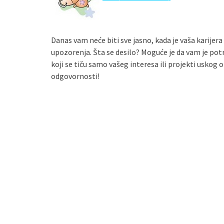
Danas vam neće biti sve jasno, kada je vaša karijer
upozorenja. Šta se desilo? Moguće je da vam je pot
koji se tiču samo vašeg interesa ili projekti uskog 
odgovornosti!