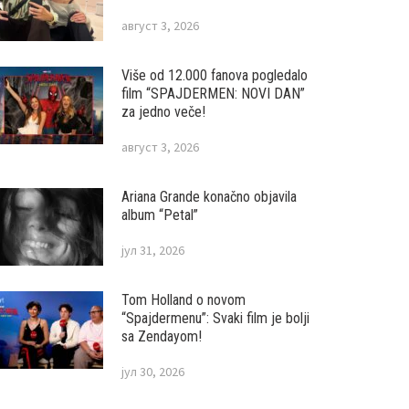
август 3, 2026
Više od 12.000 fanova pogledalo
film “SPAJDERMEN: NOVI DAN”
za jedno veče!
август 3, 2026
Ariana Grande konačno objavila
album “Petal”
јул 31, 2026
Tom Holland o novom
“Spajdermenu”: Svaki film je bolji
sa Zendayom!
јул 30, 2026