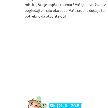
mislite, šta je uopšte talenat? Vaš ljubavni život 
pogledajte malo oko sebe. Vaša srodna duša je tu na
potrebno da otvorite oči!
Bik (21.4 – 20.5.)