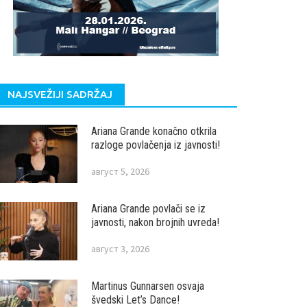
NAJSVEŽIJI SADRŽAJ
Ariana Grande konačno otkrila
razloge povlačenja iz javnosti!
август 5, 2026
Ariana Grande povlači se iz
javnosti, nakon brojnih uvreda!
август 3, 2026
Martinus Gunnarsen osvaja
švedski Let’s Dance!