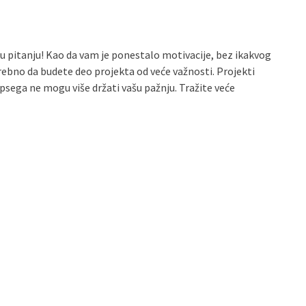
a u pitanju! Kao da vam je ponestalo motivacije, bez ikakvog
rebno da budete deo projekta od veće važnosti. Projekti
opsega ne mogu više držati vašu pažnju. Tražite veće