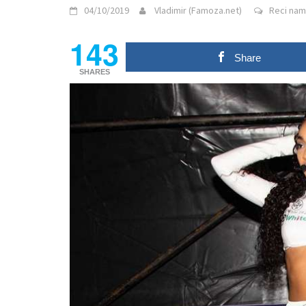
04/10/2019
Vladimir (Famoza.net)
Reci nam 
143
Share
SHARES