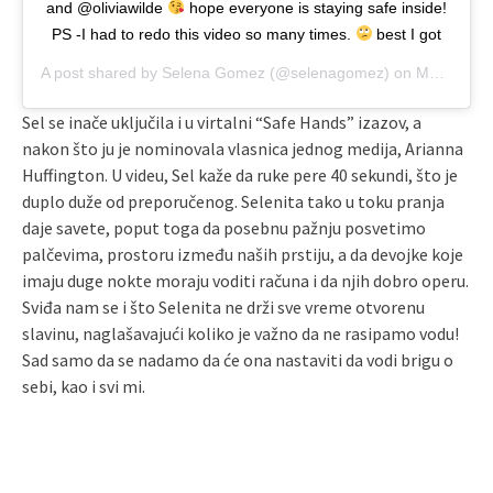
and @oliviawilde
hope everyone is staying safe inside!
PS -I had to redo this video so many times.
best I got
A post shared by
Selena Gomez
(@selenagomez) on
Mar 21, 2020 at 4:05pm PDT
Sel se inače uključila i u virtalni “Safe Hands” izazov, a
nakon što ju je nominovala vlasnica jednog medija, Arianna
Huffington. U videu, Sel kaže da ruke pere 40 sekundi, što je
duplo duže od preporučenog. Selenita tako u toku pranja
daje savete, poput toga da posebnu pažnju posvetimo
palčevima, prostoru između naših prstiju, a da devojke koje
imaju duge nokte moraju voditi računa i da njih dobro operu.
Sviđa nam se i što Selenita ne drži sve vreme otvorenu
slavinu, naglašavajući koliko je važno da ne rasipamo vodu!
Sad samo da se nadamo da će ona nastaviti da vodi brigu o
sebi, kao i svi mi.