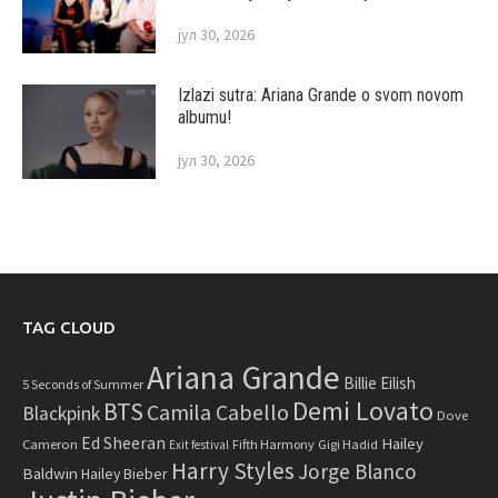
јул 30, 2026
Izlazi sutra: Ariana Grande o svom novom
albumu!
јул 30, 2026
TAG CLOUD
Ariana Grande
Billie Eilish
5 Seconds of Summer
Demi Lovato
BTS
Camila Cabello
Blackpink
Dove
Ed Sheeran
Hailey
Cameron
Fifth Harmony
Gigi Hadid
Exit festival
Harry Styles
Jorge Blanco
Baldwin
Hailey Bieber