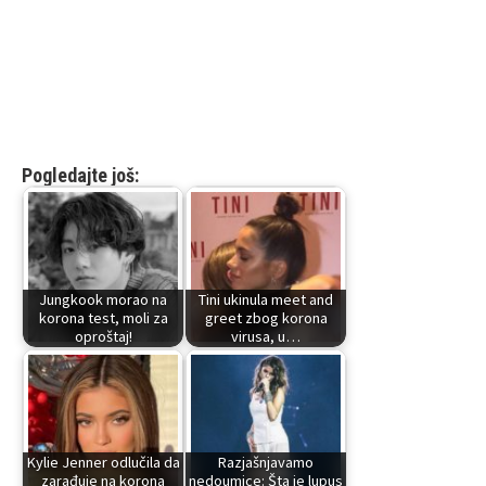
Pogledajte još:
Jungkook morao na
Tini ukinula meet and
korona test, moli za
greet zbog korona
oproštaj!
virusa, u…
Kylie Jenner odlučila da
Razjašnjavamo
zarađuje na korona
nedoumice: Šta je lupus