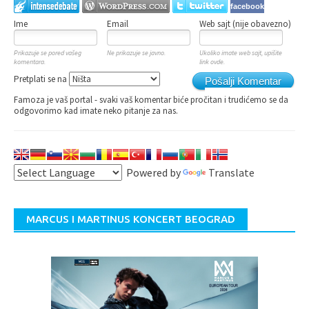
facebook
Ime
Email
Web sajt (nije obavezno)
Prikazuje se pored vašeg
Ne prikazuje se javno.
Ukoliko imate web sajt, upišite
komentara.
link ovde.
Pretplati se na
Pošalji Komentar
Famoza je vaš portal - svaki vaš komentar biće pročitan i trudićemo se da
odgovorimo kad imate neko pitanje za nas.
Powered by
Translate
MARCUS I MARTINUS KONCERT BEOGRAD