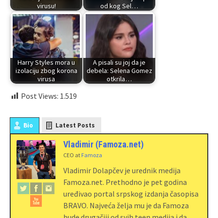
virusu!
od kog Sel…
Harry Styles mora u
A pisali su joj da je
izolaciju zbog korona
debela: Selena Gomez
virusa
otkrila…
Post Views:
1.519
Bio
Latest Posts
Vladimir (Famoza.net)
CEO
at
Famoza
Vladimir Dolapčev je urednik medija
Famoza.net. Prethodno je pet godina
uređivao portal srpskog izdanja časopisa
BRAVO. Najveća želja mu je da Famoza
bude drugačiji od svih teen medija i da