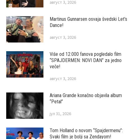
август 3, 2026
Martinus Gunnarsen osvaja švedski Let’s
Dance!
август 3, 2026
Više od 12.000 fanova pogledalo film
“SPAJDERMEN: NOVI DAN” za jedno
veče!
август 3, 2026
Ariana Grande konačno objavila album
“Petal”
јул 31, 2026
Tom Holland o novom “Spajdermenu”:
Svaki film je bolji sa Zendayom!