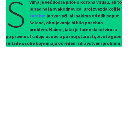
S
vima je već dosta priče o korona virusu, ali to
je sad naša svakodnevica. Broj zvezda koji je
zaražen
je sve veći, ali nekima od njih poput
Selene, oboljevanje bi bilo poseban
problem. Naime, iako je tačno da od virusa
po pravilu stradaju osobe u poznoj starosti, živote gube
i mlađe osobe koje imaju određeni zdravstveni problem.