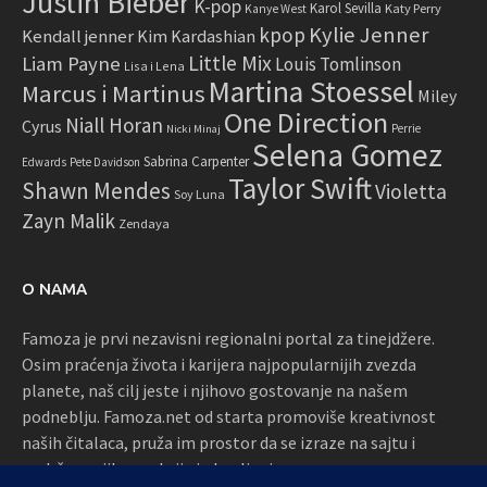
Justin Bieber
K-pop
Karol Sevilla
Katy Perry
Kanye West
Kylie Jenner
kpop
Kendall jenner
Kim Kardashian
Little Mix
Liam Payne
Louis Tomlinson
Lisa i Lena
Martina Stoessel
Marcus i Martinus
Miley
One Direction
Niall Horan
Cyrus
Perrie
Nicki Minaj
Selena Gomez
Sabrina Carpenter
Edwards
Pete Davidson
Taylor Swift
Shawn Mendes
Violetta
Soy Luna
Zayn Malik
Zendaya
O NAMA
Famoza je prvi nezavisni regionalni portal za tinejdžere.
Osim praćenja života i karijera najpopularnijih zvezda
planete, naš cilj jeste i njihovo gostovanje na našem
podneblju. Famoza.net od starta promoviše kreativnost
naših čitalaca, pruža im prostor da se izraze na sajtu i
podržava njihove akcije i okupljanja