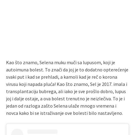
Kao što znamo, Selena muku muči sa lupusom, koji je
autoimuna bolest. To znači da joj je to dodatno opterećenje
svaki put i kad se prehladi, a kamoli kad je reč o korona
virusu koji napada pluća! Kao što znamo, Sel je 2017. imala i
transplantaciju bubrega, ali iako je sve prošlo dobro, lupus
joj i dalje ostaje, a ova bolest trenutno je neizlečiva. To je i
jedan od razloga zašto Selena ulaže mnogo vremena i
novca kako bi se istraživanje ove bolesti bilo nastavljeno.