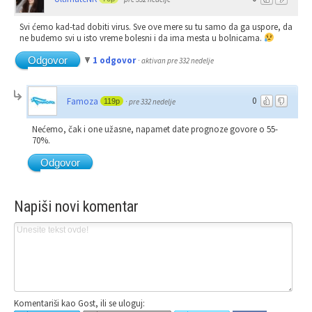
Svi ćemo kad-tad dobiti virus. Sve ove mere su tu samo da ga uspore, da
ne budemo svi u isto vreme bolesni i da ima mesta u bolnicama.
Odgovor
1 odgovor
·
aktivan pre 332 nedelje
0
Famoza
119p
·
pre 332 nedelje
Nećemo, čak i one užasne, napamet date prognoze govore o 55-
70%.
Odgovor
Napiši novi komentar
Komentariši kao Gost, ili se uloguj: