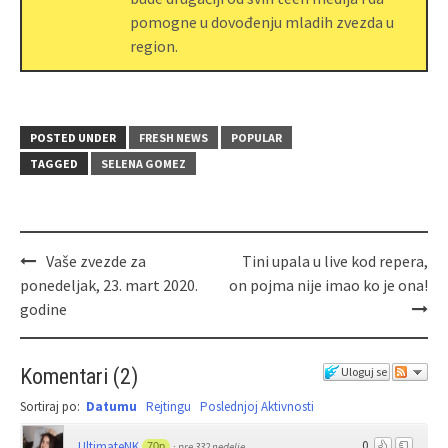
pomogne u dovođenju mladih zvezda u
region.
POSTED UNDER
FRESH NEWS
POPULAR
TAGGED
SELENA GOMEZ
Vaše zvezde za
Tini upala u live kod repera,
ponedeljak, 23. mart 2020.
on pojma nije imao ko je ona!
godine
Komentari
(
2
)
Uloguj se
Sortiraj po:
Datumu
Rejtingu
Poslednjoj Aktivnosti
0
UltimateNK
70p
·
pre 332 nedelje