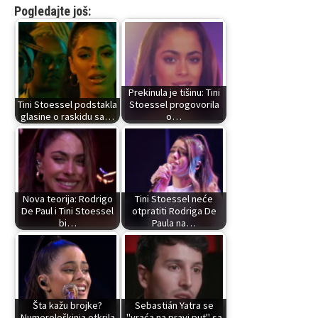
Pogledajte još:
Prekinula je tišinu: Tini
Tini Stoessel podstakla
Stoessel progovorila
glasine o raskidu sa…
o…
Nova teorija: Rodrigo
Tini Stoessel neće
De Paul i Tini Stoessel
otpratiti Rodriga De
bi…
Paula na…
Šta kažu brojke?
Sebastián Yatra se
Numerološkinja otkrila
"vraća na pravi put" sa