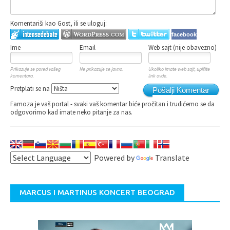
Komentariši kao Gost, ili se uloguj:
facebook
Ime
Email
Web sajt (nije obavezno)
Prikazuje se pored vašeg
Ne prikazuje se javno.
Ukoliko imate web sajt, upišite
komentara.
link ovde.
Pretplati se na
Pošalji Komentar
Famoza je vaš portal - svaki vaš komentar biće pročitan i trudićemo se da
odgovorimo kad imate neko pitanje za nas.
Powered by
Translate
MARCUS I MARTINUS KONCERT BEOGRAD