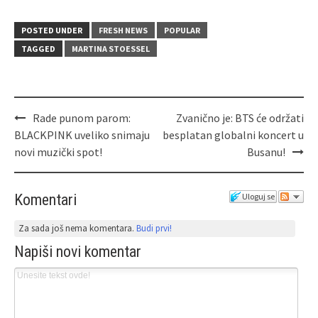
POSTED UNDER
FRESH NEWS
POPULAR
TAGGED
MARTINA STOESSEL
Rade punom parom:
Zvanično je: BTS će održati
BLACKPINK uveliko snimaju
besplatan globalni koncert u
novi muzički spot!
Busanu!
Komentari
Uloguj se
Za sada još nema komentara.
Budi prvi!
Napiši novi komentar