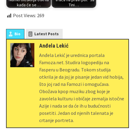
kada će se…
Tini…
Post Views:
269
Bio
Latest Posts
Anđela Lekić
Anđela Lekić je urednica portala
Famoza.net. Studira logopediju na
Fasperu u Beogradu. Tokom studija
otkrila je da joj je pisanje jedan vid hobija,
što joj rad na Famozi i omogućava.
Obožava kpop muziku zbog koje je
zavolela kulturu i običaje zemalja istočne
Azije i nada se da će ih u budućnosti
posetiti. Jedan od njenih talenata je
crtanje portreta.