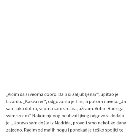
„Vidim da si veoma dobro. Da li si zaljubljena?“, upitao je
Lizardo. „Kakva reč“, odgovorila je Tini, a potom navela: „Ja
sam jako dobro, veoma sam srećna, uživam. Volim Rodriga
svim srcem.” Nakon njenog neuhvatljivog odgovora dodala
je: „Upravo sam došla iz Madrida, proveli smo nekoliko dana
zajedno. Radim od malih nogu i ponekad je teško spojiti te