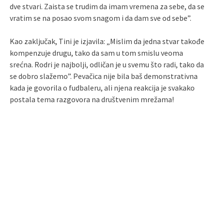
dve stvari. Zaista se trudim da imam vremena za sebe, da se
vratim se na posao svom snagom i da dam sve od sebe”.
Kao zaključak, Tini je izjavila: „Mislim da jedna stvar takođe
kompenzuje drugu, tako da sam u tom smislu veoma
srećna. Rodri je najbolji, odličan je u svemu što radi, tako da
se dobro slažemo”. Pevačica nije bila baš demonstrativna
kada je govorila o fudbaleru, ali njena reakcija je svakako
postala tema razgovora na društvenim mrežama!