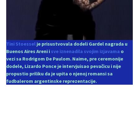
Tini Stoessel
je prisustvovala dodeli Gardel nagrada u
Buenos Aires Areni i
sve iznenadila svojim izjavama
o
vezi sa Rodrigom De Paulom. Naime, pre ceremonije
dodele, Lizardo Ponce je intervjuisao pevačicu i nije
propustio priliku da je upita o njenoj romansi sa
fudbalerom argentinske reprezentacije.