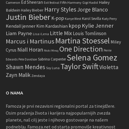
Ed Sheeran
Hailey
Cameron
Fifth Harmony
Gigi Hadid
Exit festival
Harry Styles
Jorge Blanco
Baldwin
Hailey Bieber
Justin Bieber
K-pop
Karol Sevilla
Katy Perry
Kanye West
Kylie Jenner
kpop
Kendall jenner
Kim Kardashian
Little Mix
Liam Payne
Louis Tomlinson
Lisa i Lena
Martina Stoessel
Marcus i Martinus
Miley
One Direction
Niall Horan
Cyrus
Perrie
Nicki Minaj
Selena Gomez
Sabrina Carpenter
Edwards
Pete Davidson
Taylor Swift
Shawn Mendes
Violetta
Soy Luna
Zayn Malik
Zendaya
O NAMA
Famoza je prvi nezavisni regionalni portal za tinejdžere.
Osim praćenja života i karijera najpopularnijih zvezda
planete, naš cilj jeste i njihovo gostovanje na našem
podneblju. Famoza.net od starta promoviše kreativnost