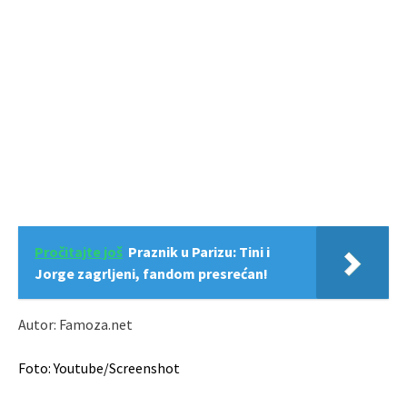
Pročitajte još
Praznik u Parizu: Tini i
Jorge zagrljeni, fandom presrećan!
Autor: Famoza.net
Foto: Youtube/Screenshot