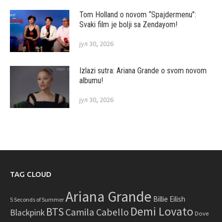
Tom Holland o novom “Spajdermenu”:
Svaki film je bolji sa Zendayom!
јул 30, 2026
Izlazi sutra: Ariana Grande o svom novom
albumu!
јул 30, 2026
TAG CLOUD
Ariana Grande
Billie Eilish
5 Seconds of Summer
Demi Lovato
BTS
Camila Cabello
Blackpink
Dove