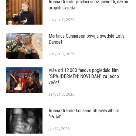
Ariana Grande povlači se iz javnosti, nakon
brojnih uvreda!
август 3, 2026
Martinus Gunnarsen osvaja švedski Let’s
Dance!
август 3, 2026
Više od 12.000 fanova pogledalo film
“SPAJDERMEN: NOVI DAN” za jedno
veče!
август 3, 2026
Ariana Grande konačno objavila album
“Petal”
јул 31, 2026